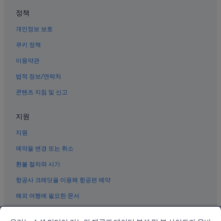
이하 호텔
정책
오키나와 남부의 콘도
개인정보 보호
시타하쿠 호텔
쿠키 정책
오키나와의 리조트
이용약관
오키나와 남부의 Prince Hotels
법적 정보/연락처
오키나와 남부의 로맨틱 호텔
콘텐츠 지침 및 신고
오키나와 남부의 호스텔
오키나와 남부의 스파가 있는 리조트 및 호텔
지원
오키나와 남부의 캐빈
지원
오키나와 남부의 웨딩 호텔
예약을 변경 또는 취소
오키나와 남부의 주차 가능 호텔
환불 절차와 시기
이나미네 호텔
항공사 크레딧을 이용해 항공편 예약
오키나와 남부의 5성급 호텔
해외 여행에 필요한 문서
기시의 5성급 호텔
오키나와 남부의 4성급 호텔