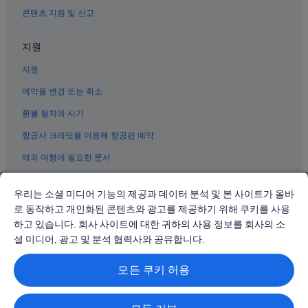
오키나와의 주차 가능 호텔
콘텐츠 지침 및 신고
오키나와의 호스텔
지원
나하의 금연 호텔
오키나와의 사우나가 있는 호텔
지원
오키나와의 골프 호텔
예약을 변경 또는 취소
오키나와의 캐빈
환불 절차와 시기
나하의 스파가 있는 리조트 및 호텔
항공사 크레딧을 이용해 항공편 예약
오키나와의 온천 호텔
해외 여행에 필요한 문서
나하의 온수 욕조가 있는 호텔
나하의 발코니가 있는 호텔
우리는 소셜 미디어 기능의 제공과 데이터 분석 및 본 사이트가 올바
로 동작하고 개인화된 콘텐츠와 광고를 제공하기 위해 쿠키를 사용
오키나와의 스키 호텔
하고 있습니다. 회사 사이트에 대한 귀하의 사용 정보를 회사의 소
© 2026 Expedia, Inc., Expedia Group 계열사. All rights reserved.
오키나와의 럭셔리 호텔
Expedia 및 비행기 로고는 Expedia, Inc.의 상표 또는 등록 상표입니다.
셜 미디어, 광고 및 분석 협력사와 공유합니다.
분쟁 해결: 전화: 02-3480-0118, 이메일: travel@support.expedia.co.kr
오키나와의 전자레인지 구비 호텔
트래블파트너익스체인지코리아 주식회사. 사업자등록번호: 821-88-01025
모든 쿠키 허용
익스피디아트래블코리아 주식회사, 서울특별시 종로구 종로5길 7(청진동).
오키나와의 바닷가 호텔
사업자등록번호: 724-86-00245.
관광사업자등록번호: 제2016-000008호, 통신판매업신고번호: 2015-서울
오키나와의 금연 호텔
종로-1091, 대표이사: 정경륜