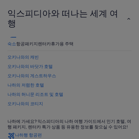
익스피디아와 떠나는 세계 여
행
숙소
항공
패키지
렌터카
휴가용 주택
오키나와의 캐빈
오키나와의 바닷가 호텔
오키나와의 게스트하우스
나하의 저렴한 호텔
나하의 허니문 리조트 및 호텔
오키나와의 코티지
오키나와의 샬레
나하에 가세요? 익스피디아의 나하 여행 가이드에서 인기 호텔, 여
나하의 컨트리하우스
행 패키지, 렌터카 특가 상품 등 유용한 정보를 찾으실 수 있어요!
오키나와의 2성급 호텔
나하행 항공편