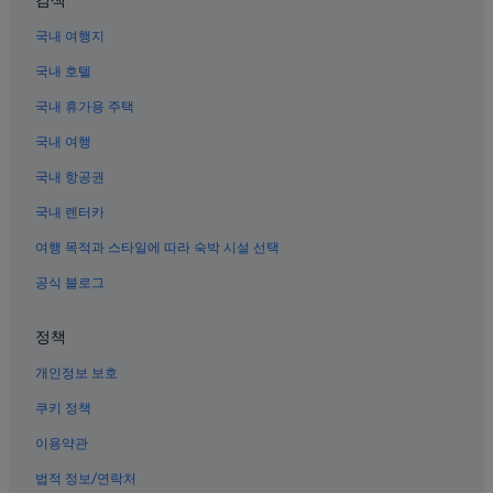
검색
오키나와의 사파리 텐트형 방갈로
국내 여행지
오키나와의 홀리데이 파크
국내 호텔
오키나와의 금연 호텔
오키나와의 워터파크 호텔
국내 휴가용 주택
오키나와의 발코니가 있는 호텔
국내 여행
나하의 펜션
국내 항공권
나하의 Daiwa Roynet Hotels
국내 렌터카
오키나와의 컨트리하우스
여행 목적과 스타일에 따라 숙박 시설 선택
나하의 전자레인지 구비 호텔
공식 블로그
오키나와의 리조트
정책
나하의 모텔
오키나와의 APA Hotels
개인정보 보호
오키나와의 펜션
쿠키 정책
오키나와의 모텔
이용약관
나하의 바닷가 호텔
법적 정보/연락처