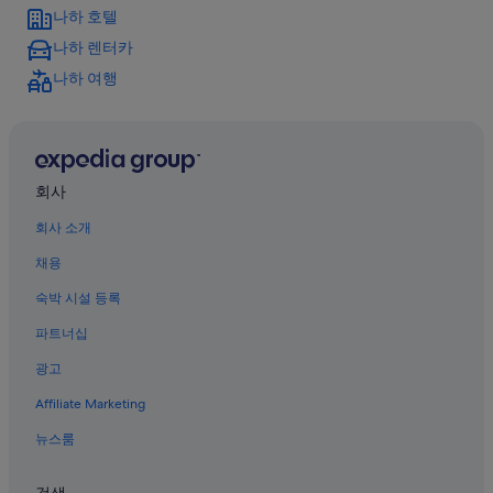
오키나와의 코티지
나하 호텔
나하의 아침 식사 제공 호텔
나하 렌터카
나하의 골프 호텔
나하 여행
나하의 Independent 호텔
나하의 타운하우스
오키나와의 5성급 호텔
회사
오키나와의 아파트
회사 소개
오키나와의 료칸
채용
나하의 게스트하우스
숙박 시설 등록
나하의 사우나가 있는 호텔
파트너십
오키나와의 온수 욕조가 있는 호텔
오키나와의 웨딩 호텔
광고
오키나와의 Starwood Capital 호텔
Affiliate Marketing
오키나와의 캐러밴 파크
뉴스룸
나하의 성