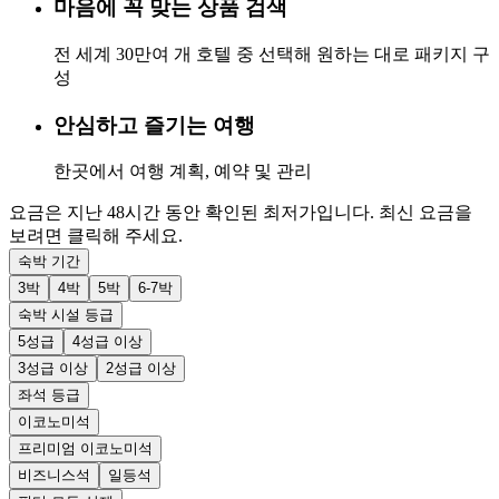
마음에 꼭 맞는 상품 검색
전 세계 30만여 개 호텔 중 선택해 원하는 대로 패키지 구
성
안심하고 즐기는 여행
한곳에서 여행 계획, 예약 및 관리
요금은 지난 48시간 동안 확인된 최저가입니다. 최신 요금을
보려면 클릭해 주세요.
숙박 기간
3박
4박
5박
6-7박
숙박 시설 등급
5성급
4성급 이상
3성급 이상
2성급 이상
좌석 등급
이코노미석
프리미엄 이코노미석
비즈니스석
일등석