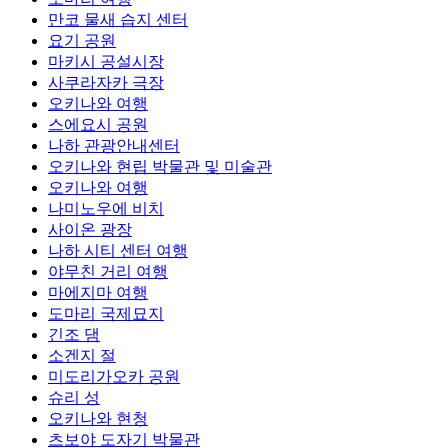
만코 물새 습지 센터
요기 공원
마키시 공설시장
사쿠라자카 극장
오키나와 여행
스에요시 공원
나하 관광안내센터
오키나와 현립 박물관 및 미술관
오키나와 여행
나미노우에 비치
사이온 광장
나하 시티 센터 여행
야무친 거리 여행
마에지마 여행
도마리 국제묘지
긴조 댐
소겐지 절
미도리가오카 공원
슈리 성
오키나와 현청
츠보야 도자기 박물관