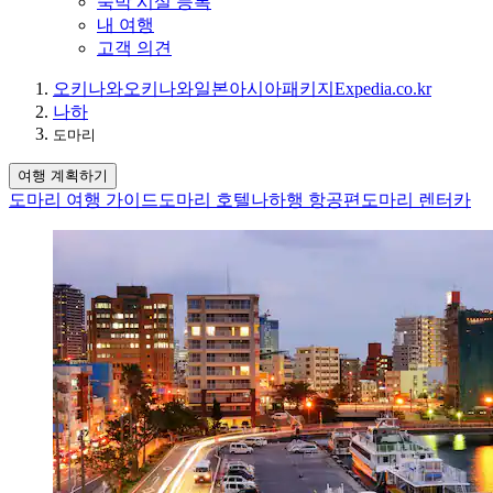
숙박 시설 등록
내 여행
고객 의견
오키나와
오키나와
일본
아시아
패키지
Expedia.co.kr
나하
도마리
여행 계획하기
도마리 여행 가이드
도마리 호텔
나하행 항공편
도마리 렌터카