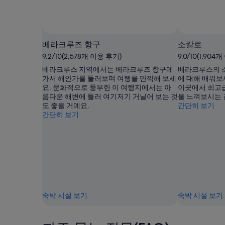
당
₩126,522
입
니
베라크루즈 항구
소칼로
다.
9.2/10(2,578개 이용 후기)
9.0/10(1,904
베라크루스 지역에서는 베라크루즈 항구에
베라크루스의 
가서 해안가를 둘러보며 여행을 만끽해 보세
에 대해 배워보
요. 문화적으로 풍부한 이 여행지에서는 아
이곳에서 최고급
름다운 해변에 들러 여기저기 거닐어 보는 것
을 느껴보시는 
도 좋을 거예요.
간단히 보기
간단히 보기
숙박 시설 보기
숙박 시설 보기