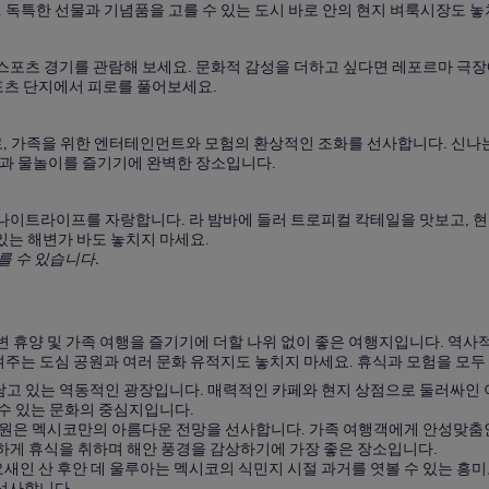
 독특한 선물과 기념품을 고를 수 있는 도시 바로 안의 현지 벼룩시장도 놓
스
의
호
스포츠 경기를 관람해 보세요. 문화적 감성을 더하고 싶다면 레포르마 극
포츠 단지에서 피로를 풀어보세요.
텔
찾
기
가족을 위한 엔터테인먼트와 모험의 환상적인 조화를 선사합니다. 신나는 
살과 물놀이를 즐기기에 완벽한 장소입니다.
이트라이프를 자랑합니다. 라 밤바에 들러 트로피컬 칵테일을 맛보고, 현
있는 해변가 바도 놓치지 마세요.
를 수 있습니다.
 휴양 및 가족 여행을 즐기기에 더할 나위 없이 좋은 여행지입니다. 역사
여주는 도심 공원과 여러 문화 유적지도 놓치지 마세요. 휴식과 모험을 모
고 있는 역동적인 광장입니다. 매력적인 카페와 현지 상점으로 둘러싸인 이
 수 있는 문화의 중심지입니다.
공원은 멕시코만의 아름다운 전망을 선사합니다. 가족 여행객에게 안성맞춤
하게 휴식을 취하며 해안 풍경을 감상하기에 가장 좋은 장소입니다.
새인 산 후안 데 울루아는 멕시코의 식민지 시절 과거를 엿볼 수 있는 흥
선사합니다.