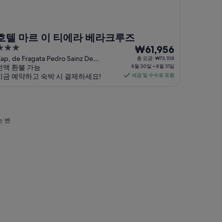
호텔 마르 이 티에라 베라크루즈
8
₩61,956
ut
월
ap, de Fragata Pedro Sainz De
총 요금: ₩73,108
aranda Veracruz VER
전액 환불 가능
8월 30일 ~ 8월 31일
f
30
지금 예약하고 숙박 시 결제하세요!
세금 및 수수료 포함
일
부
터
8
는 변
월
31
일
까
지
요
금
은
1
박