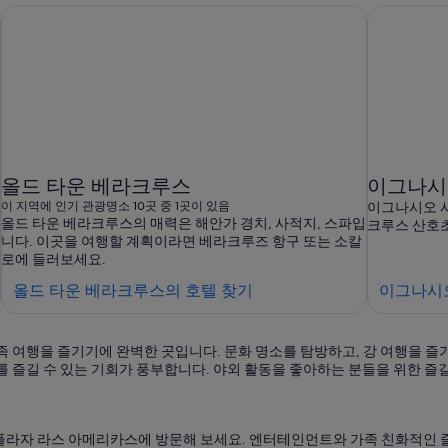
올드 타운 베라크루스
이그나시
이 지역에 인기 관광명소 10곳 중 1곳이 있음
이그나시오 사
올드 타운 베라크루스의 매력은 해안가 경치, 사적지, 스파입
크루스 산호초
니다. 이곳을 여행할 계획이라면 베라크루즈 항구 또는 소칼
로에 들러보세요.
올
올드 타운 베라크루스의 호텔 찾기
이그나시
드
타
여행을 즐기기에 완벽한 곳입니다. 문화 명소를 탐방하고, 강 여행을 즐기
운
 즐길 수 있는 기회가 풍부합니다. 야외 활동을 좋아하는 분들을 위한 즐길
베
라
크
플라자 라스 아메리카스에 방문해 보세요. 엔터테인먼트와 가족 친화적인 즐
루