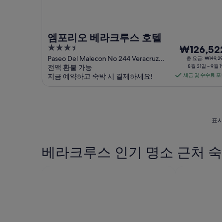
엠포리오 베라크루스 호텔
3.5
8
₩126,52
out
월
Paseo Del Malecon No 244 Veracruz
총 요금: ₩149,2
VER
전액 환불 가능
8월 31일 ~ 9월 
of
31
지금 예약하고 숙박 시 결제하세요!
세금 및 수수료 
5
일
부
터
9
표시
월
1
일
베라크루스 인기 명소 근처 
까
지
요
금
은
1
박