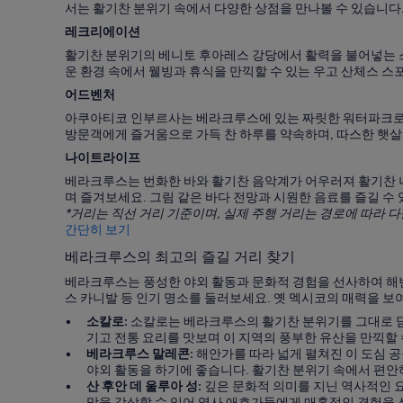
서는 활기찬 분위기 속에서 다양한 상점을 만나볼 수 있습니다.
레크리에이션
활기찬 분위기의 베니토 후아레스 강당에서 활력을 불어넣는 
운 환경 속에서 웰빙과 휴식을 만끽할 수 있는 우고 산체스 스
어드벤처
아쿠아티코 인부르사는 베라크루스에 있는 짜릿한 워터파크로, 
방문객에게 즐거움으로 가득 찬 하루를 약속하며, 따스한 햇
나이트라이프
베라크루스는 번화한 바와 활기찬 음악계가 어우러져 활기찬 나
며 즐겨보세요. 그림 같은 바다 전망과 시원한 음료를 즐길 수 
*거리는 직선 거리 기준이며, 실제 주행 거리는 경로에 따라 다
간단히 보기
베라크루스의 최고의 즐길 거리 찾기
베라크루스는 풍성한 야외 활동과 문화적 경험을 선사하여 해변
스 카니발 등 인기 명소를 둘러보세요. 옛 멕시코의 매력을 보
소칼로:
소칼로는 베라크루스의 활기찬 분위기를 그대로 담
기고 전통 요리를 맛보며 이 지역의 풍부한 유산을 만끽할
베라크루스 말레콘:
해안가를 따라 넓게 펼쳐진 이 도심 
야외 활동을 하기에 좋습니다. 활기찬 분위기 속에서 편안
산 후안 데 울루아 성:
깊은 문화적 의미를 지닌 역사적인 요
망을 감상할 수 있어 역사 애호가들에게 매혹적인 경험을 