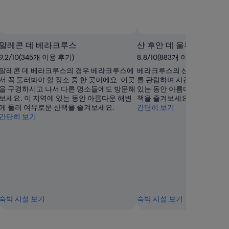
당
₩61,956
입
니
말레콘 데 베라크루스
산 후안 데 울루아 성
다.
9.2/10(345개 이용 후기)
8.8/10(883개 이용 후기)
말레콘 데 베라크루스의 경우 베라크루스에
베라크루스의 산 후안 데 울루
서 꼭 둘러봐야 할 장소 중 한 곳이에요. 이곳
를 관람하며 시간을 보내보세요
을 구경하시고 나서 다른 명소들에도 방문해
있는 동안 아름다운 해변에 들
보세요. 이 지역에 있는 동안 아름다운 해변
책을 즐겨보세요.
에 들러 여유로운 산책을 즐겨보세요.
간단히 보기
간단히 보기
숙박 시설 보기
숙박 시설 보기