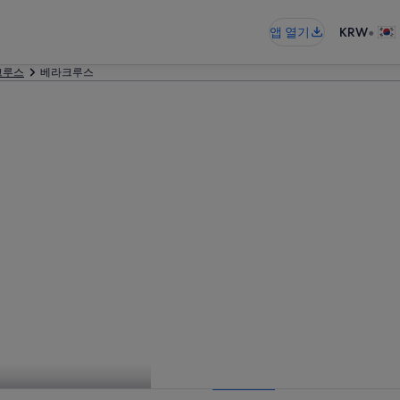
•
앱 열기
KRW
크루스
베라크루스