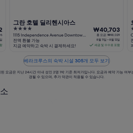
그란 호텔 딜리헨시아스
4
8
3
2
₩40,703
out
월
o
1115 Independence Avenue Downtown
C
96
총 요금: ₩48,029
1일
Veracruz VER
전액 환불 가능
8월 11일 ~ 8월 12일
B
of
o
11
포함
지금 예약하고 숙박 시 결제하세요!
세금 및 수수료 포함
5
5
일
부
베라크루스의 숙박 시설 305개 모두 보기
터
8
된 요금은 지난 24시간 이내 성인 2명 1박 기준 최저가입니다. 요금과 예약 가능 여부
월
경될 수 있으며, 추가 약관이 적용될 수 있습니다.
12
일
숙소
까
지
요
금
은
1
박