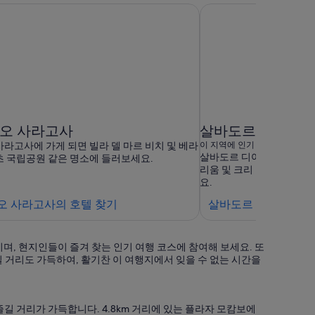
오 사라고사
살바도르 디아스 
라고사에 가게 되면 빌라 델 마르 비치 및 베라
이 지역에 인기 관광명소 10곳 
살바도르 디아스 미론에 가
 국립공원 같은 명소에 들러보세요.
리움 및 크리 크리 레크리
요.
이
오 사라고사의 호텔 찾기
살바도르 디아스 미론
그
나
며, 현지인들이 즐겨 찾는 인기 여행 코스에 참여해 보세요. 또
시
 거리도 가득하여, 활기찬 이 여행지에서 잊을 수 없는 시간을
오
사
라
길 거리가 가득합니다. 4.8km 거리에 있는 플라자 모캄보에
고