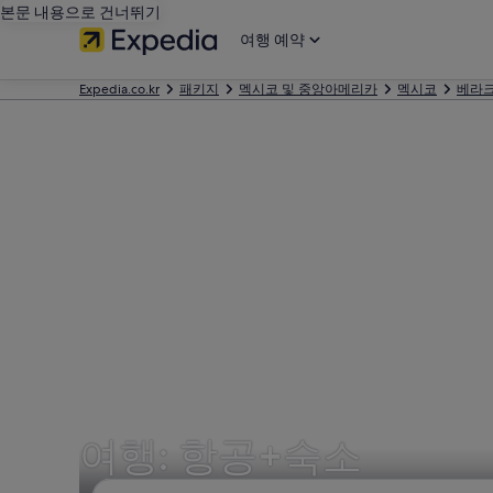
본문 내용으로 건너뛰기
여행 예약
Expedia.co.kr
패키지
멕시코 및 중앙아메리카
멕시코
베라
여행: 항공+숙소