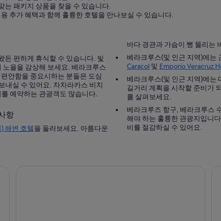
맞는 패키지 상품을 찾을 수 있습니다.
 전용 추가 혜택과 함께 훌륭한 호텔을 만나보실 수 있습니다.
바다 경관과 가슴이 뻥 뚫리는 바
베라크루스(및 인근 지역)에는
 왔든 편하게 휴식할 수 있습니다. 빛
Caracol
및
Emporio Veracruz H
 노을을 감상해 보세요. 베라크루스
요. 편안함을 중요시하는 분들은 도심
베라크루스(및 인근 지역)에는 대
 보내실 수 있어요. 차차라카스 비치
길거리 계획을 시작할 준비가 
지를 예약하는 관광객도 많습니다.
를 살펴보세요.
베라크루즈 항구, 베라크루스 수족관, 모캄보 해변 같은 곳은 여행 계획표에 반드시 추가
 사항
해야 하는 훌륭한 관광지입니다.
비를 절감하실 수 있어요.
) 해변 호텔
을 둘러보세요. 아름다운
그란 호텔 딜리헨시아스
호