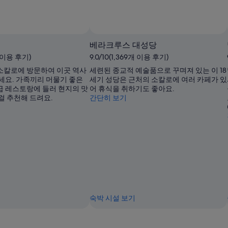
당
₩40,703
입
니
베라크루스 대성당
다.
개 이용 후기)
9.0/10(1,369개 이용 후기)
소칼로에 방문하여 이곳 역사
세련된 종교적 예술품으로 꾸며져 있는 이 18
세요. 가족끼리 머물기 좋은
세기 성당은 근처의 소칼로에 여러 카페가 있
 레스토랑에 들러 현지의 맛
어 휴식을 취하기도 좋아요.
걸 추천해 드려요.
간단히 보기
숙박 시설 보기