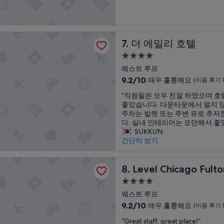
2
o
후
시
중
층
o
기
설
9.2
로
m
1,013
점,
비
s
개)
리 호텔
매
에
,
더 에밀리 호텔
7. 더 에밀리 호텔
우
쉴
p
훌
수
4.0
r
륭
있
o
성
웨스트 루프
해
는
f
급
10
9.2/10
매우 훌륭해요
요,
(이용 후기 1
수
e
숙
점
(이
많
s
“
“직원들은 모두 친절 하였으며 호
만
용
박
은
s
직
좋았습니다. 다운타운에서 멀지 
점
후
소
i
시
원
주차는 발렛 또는 주변 유로 추자
중
기
파
o
설
들
다. 실내 인테리어는 모던해서 좋
9.2
1,015
는
n
은
SUKKUN
점,
개)
더
a
모
간단히 보기
매
욱
l
두
우
인
e
친
훌
hicago Fulton Market
상
m
절
Level Chicago Fulton Market
8. Level Chicago Fult
륭
적
p
하
해
4.0
이
l
였
요,
었
o
성
으
웨스트 루프
(이
고
y
급
며
10
용
9.2/10
매우 훌륭해요
(이용 후기 
모
e
호
숙
점
후
든
e
“
텔
“Great staff, great place!”
만
기