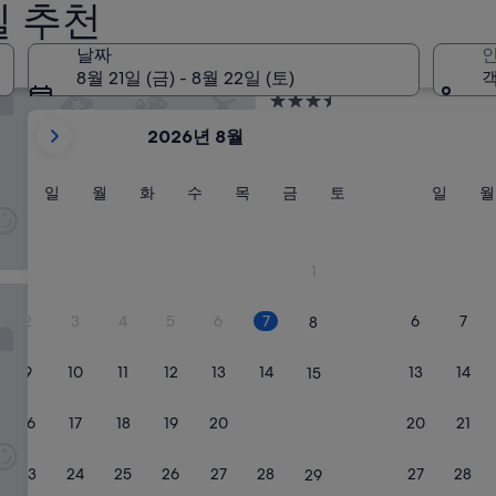
 많은 웨스트 루프 호텔
텔 추천
날짜
인
플라자 시카고 웨스트 루프 바이 IHG
크라운 플라자 시카고 웨스트 
1. 크라운 플라자 시카고
8월 21일 (금) - 8월 22일 (토)
객
3.5
현
성
웨스트 루프
2026년 8월
재
급
10
9.0/10
매우 훌륭해요
(이용 후기 2
2026
숙
점
August
일
월
화
수
목
금
토
일
일
월
화
수
목
만
금
토
일
월
박
요
요
요
요
요
요
요
요
점
및
시
일
일
일
일
일
일
일
일
중
2026
설
9.0
September
1
점,
이
- 웨스트 루프 시카고
매
LIVN - 웨스트 루프 시카고
2. LIVN - 웨스트 루프
표
우
2
3
4
5
6
7
6
7
8
훌
시
4.0
륭
되
성
웨스트 루프
9
10
11
12
13
14
해
13
14
15
고
급
10
9.4/10
최고예요
요,
(이용 후기 199개
있
숙
점
(이
16
17
18
19
20
21
20
21
“
22
“The place located nicely and ro
만
습
용
박
T
patrick
점
후
니
시
h
간단히 보기
중
기
23
24
25
26
27
28
27
28
29
다.
설
e
9.4
2,477