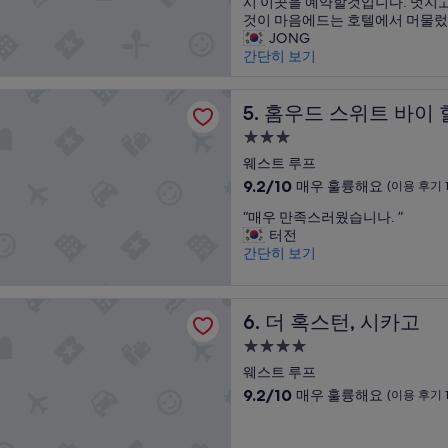
싸
e
시 이곳을 예약할것입니다. 멋지고
매
s
지
n
것이 마음에드는 호텔에서 머물렀
우
a
않
c
JONG
훌
r
으
e
간단히 보기
륭
e
면
,
해
n
서
g
요,
스위트 바이 힐튼 시카고 웨스트 루프 풀턴 마켓 지역
i
너
홈우드 스위트 바이 힐튼 시카
o
5. 홈우드 스위트 바이
(이
c
무
o
용
e
3.0
훌
d
후
”
성
륭
웨스트 루프
b
기
급
하
r
10
1,318
9.2/10
매우 훌륭해요
(이용 후기 1
고
e
숙
점
개)
“
머
“매우 만족스러웠습니나. ”
a
만
박
매
진
터전
k
점
시
우
ㅎ
간단히 보기
f
중
설
만
텔
a
9.2
족
이
s
점,
턴, 시카고
스
었
t
매
더 혹스턴, 시카고
6. 더 혹스턴, 시카고
러
습
,
우
웠
니
c
훌
4.0
습
다
l
륭
성
웨스트 루프
니
.
e
해
급
10
9.2/10
매우 훌륭해요
나
(이용 후기 1
1
a
요,
숙
점
.
층
n
(이
만
”
과
박
r
용
점