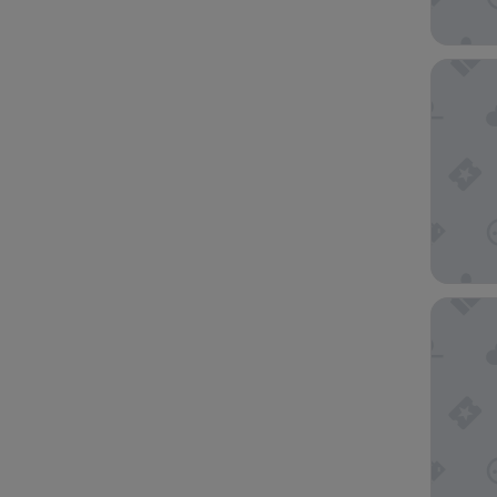
더 퍼블
하얏트 