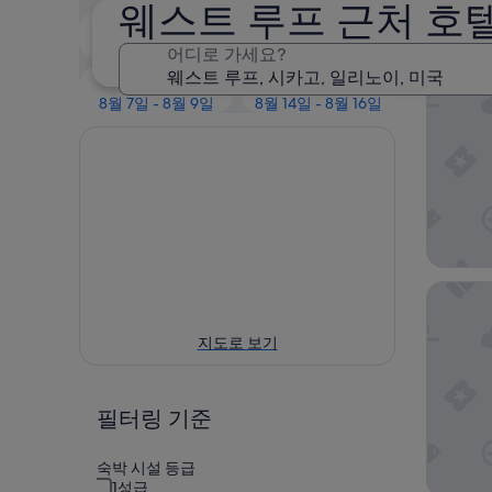
인기
웨스트 루프 근처 호
오늘 밤
내일
8월 7일 - 8월 8일
8월 8일 - 8월 9일
어디로 가세요?
크라운 
이번 주말
다음 주말
8월 7일 - 8월 9일
8월 14일 - 8월 16일
LIVN 
지도로 보기
필터링 기준
숙박 시설 등급
1성급