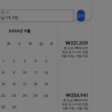
원 수
검색
루프 바이 IHG
 웨스트 루프 바이 IHG
실 1개 2명
2026년 9월
,477개)
현
₩221,309
월
화
수
목
금
토
화
수
목
금
토
재
요
요
요
요
요
요
총 요금: ₩263,129
요
일
일
일
일
일
일
세금 및 수수료 포함
금
8월 30일 ~ 8월 31일
₩221,309
1
2
3
4
5
 시카고
8
9
10
11
12
15
16
17
18
19
)
현
₩258,941
22
23
24
25
26
oms are nice”
재
총 요금: ₩303,972
요
세금 및 수수료 포함
29
30
금
8월 10일 ~ 8월 11일