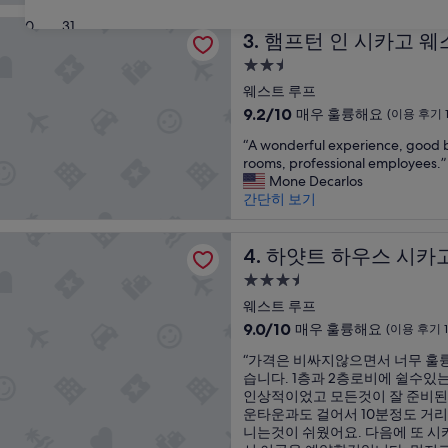
p
점,
개)
인 시카고 웨스트 루프 풀턴 마켓 지역
l
30
31
최
햄프턴 인 시카고 웨스트 루프
3. 햄프턴 인 시카고 
a
고
c
예
2.5
e
요,
성
웨스트 루프
l
(이
급
10
9.2/10
매우 훌륭해요
o
(이용 후기 1
용
숙
점
c
후
“
“A wonderful experience, good b
만
a
박
기
A
rooms, professional employees.”
점
t
199
시
w
Mone Decarlos
중
e
개)
설
o
간단히 보기
9.2
d
n
점,
n
d
매
하우스 시카고/웨스트 루프-풀턴 마켓
i
e
하얏트 하우스 시카고/웨스트
4. 하얏트 하우스 시카
우
c
r
훌
e
3.5
f
륭
l
성
u
웨스트 루프
해
y
급
l
10
요,
9.0/10
매우 훌륭해요
(이용 후기 1
a
e
숙
점
(이
n
“
x
“가격은 비싸지않으면서 너무 훌
만
용
d
박
가
p
습니다. 1층과 2층로비에 쉴수있
점
후
r
시
격
e
인상적이었고 모든것이 잘 준비된
중
기
o
설
은
r
운타운과도 걸어서 10분정도 거
9.0
1,007
o
비
i
니는것이 쉬웠어요. 다음에 또 시
점,
개)
m