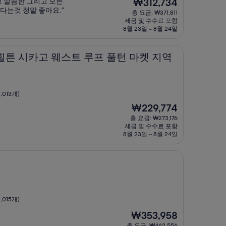
현
 깔끔한 그리고 모든
₩312,734
재
다는것 정말 좋아요.”
총 요금: ₩371,811
요
세금 및 수수료 포함
금
8월 23일 ~ 8월 24일
₩312,734
고 웨스트 루프 풀턴 마켓 지역
 힐튼 시카고 웨스트 루프 풀턴 마켓 지역
,013개)
현
₩229,774
재
총 요금: ₩273,176
요
세금 및 수수료 포함
금
8월 23일 ~ 8월 24일
₩229,774
,015개)
현
₩353,958
재
총 요금: ₩462,556