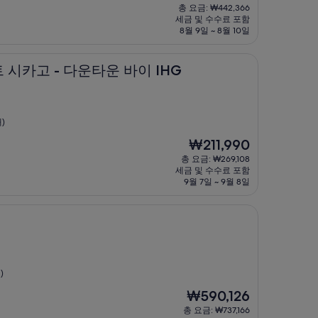
재
총 요금: ₩442,366
요
세금 및 수수료 포함
금
8월 9일 ~ 8월 10일
₩346,934
- 다운타운 바이 IHG
트 시카고 - 다운타운 바이 IHG
)
현
₩211,990
재
총 요금: ₩269,108
요
세금 및 수수료 포함
금
9월 7일 ~ 9월 8일
₩211,990
)
현
₩590,126
재
총 요금: ₩737,166