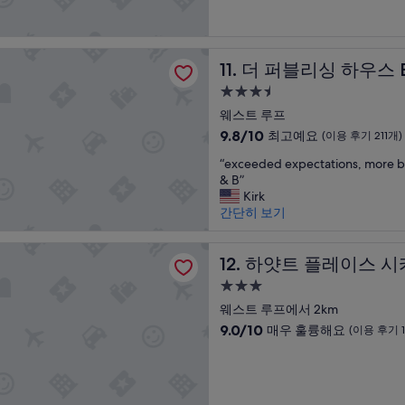
분
중
개)
하
설
정
9.4
기
도
점,
좋
리싱 하우스 B&B
거
최
았
더 퍼블리싱 하우스 B&B
11. 더 퍼블리싱 하우스 
리
고
고
이
예
3.5
주
니
요,
차
성
웨스트 루프
차
(이
는
급
10
9.8/10
최고예요
없
용
(이용 후기 211개)
발
숙
점
이
후
렛
“
“exceeded expectations, more b
만
돌
기
박
또
e
& B”
점
아
902
시
는
x
Kirk
중
다
개)
주
설
c
간단히 보기
9.8
니
변
e
점,
는
유
e
최
플레이스 시카고 메디컬 / 대학 지구
것
로
d
하얏트 플레이스 시카고 메디컬
12. 하얏트 플레이스 시
고
이
추
e
예
쉬
3.0
자
d
요,
웠
성
창
e
웨스트 루프에서 2km
(이
어
을
급
x
10
용
9.0/10
매우 훌륭해요
(이용 후기 1
요
이
p
숙
점
후
.
용
e
만
기
다
박
하
c
점
211
음
시
면
t
중
개)
에
됩