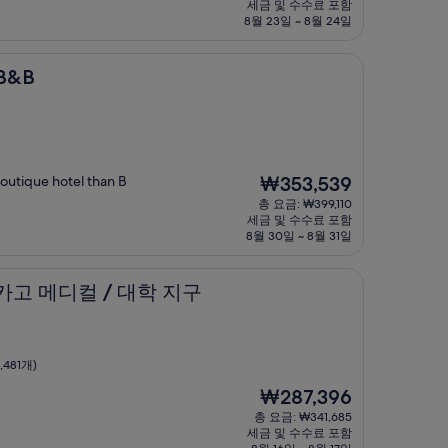
요
세금 및 수수료 포함
금
8월 23일 ~ 8월 24일
₩590,126
B&B
현
outique hotel than B
₩353,539
재
총 요금: ₩399,110
요
세금 및 수수료 포함
금
8월 30일 ~ 8월 31일
₩353,539
 / 대학 지구
카고 메디컬 / 대학 지구
,481개)
현
₩287,396
재
총 요금: ₩341,685
요
세금 및 수수료 포함
금