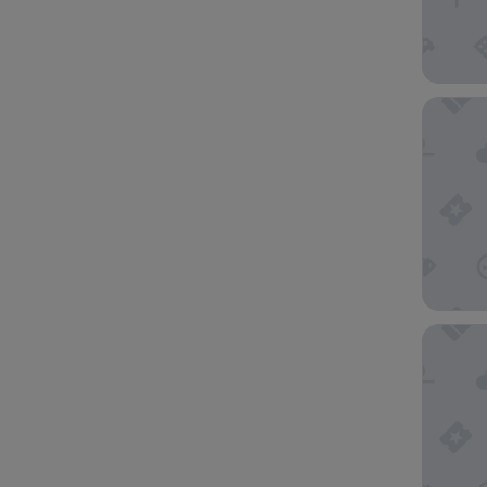
하
면
새
로
운
홈우드 
페
이
지
에
서
결
과
가
업
더 혹스
데
이
트
됩
니
다.