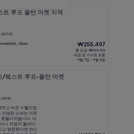
₩258,941
 풀턴 마켓 지역
웨스트 루프 풀턴 마켓 지역
,007개)
현
reakfast, clean
₩255,497
재
총 요금: ₩303,762
요
세금 및 수수료 포함
금
9월 7일 ~ 9월 8일
₩255,497
 루프-풀턴 마켓
고/웨스트 루프-풀턴 마켓
,318개)
륭하고 머진 ㅎ텔이었
는 수많은 소파는 더욱
 호텔이어씁니다. 다
리이니 차없이 돌아다
카고 방문한다면 반드