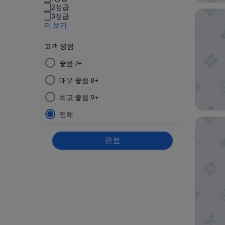
2성급
햄프턴 
3성급
더 보기
고객 평점
이
좋음 7+
그
매우 좋음 8+
룹
에
최고 좋음 9+
서
필
전체
하얏트 
터
를
완료
선
택
한
다
음
적
용