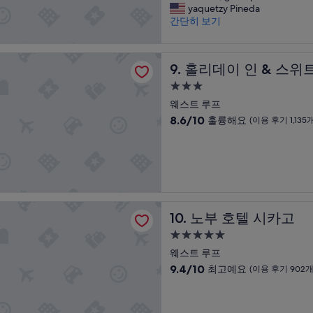
박
것
s
G
청
yaquetzy Pineda
점
1,336
이
시
.
r
결
간단히 보기
중
개)
잘
”
설
e
상
9.2
준
a
태
점,
비
인 & 스위트 시카고 - 다운타운 바이 IHG
t
는
매
된
홀리데이 인 & 스위트 시카고 
9. 홀리데이 인 & 스위
s
매
우
호
t
우
훌
3.0
텔
a
좋
륭
성
이
웨스트 루프
f
았
해
급
어
10
8.6/10
훌륭해요
f
(이용 후기 1,135개
습
요,
씁
숙
점
,
니
(이
니
만
g
다
박
용
다
점
r
.
후
시
.
중
e
다
기
설
다
8.6
a
운
546
운
점,
t
타
개)
타
텔 시카고
훌
p
운
노부 호텔 시카고
10. 노부 호텔 시카고
운
륭
l
에
과
해
a
서
5.0
도
요,
c
멀
성
웨스트 루프
걸
(이
e
지
급
어
10
9.4/10
최고예요
용
(이용 후기 902개
!
않
서
숙
점
후
”
아
1
만
기
박
이
0
점
1,135
동
시