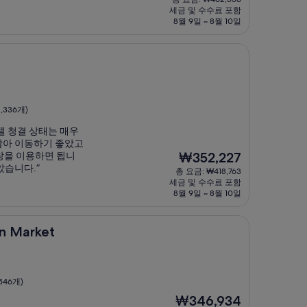
요
세금 및 수수료 포함
금
8월 9일 ~ 8월 10일
₩353,958
,336개)
텔 청결 상태는 매우
않아 이동하기 좋았고
현
창을 이용하면 됩니
₩352,227
재
았습니다.”
총 요금: ₩418,763
요
세금 및 수수료 포함
금
8월 9일 ~ 8월 10일
₩352,227
on Market
546개)
현
₩346,934