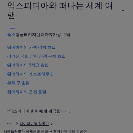
익스피디아와 떠나는 세계 여
행
숙소
항공
패키지
렌터카
휴가용 주택
웨이하이의 가족 여행 호텔
리커산 국립 삼림 공원 근처 호텔
웨이하이의 5성급 호텔
웨이하이의 게스트하우스
환취 구 호텔
웨이하이의 온천 호텔
웨이하이의 해변 호텔
웨이하이의 스파가 있는 리조트 및 호텔
*익스피디아 회원에게 제공됩니다.
웨이하이 호텔
웨이하이행 항공편
웨이하이의 Hilton Hotels
시애틀터코마 국제공항 공항 → 웨이하이 공항 항공편