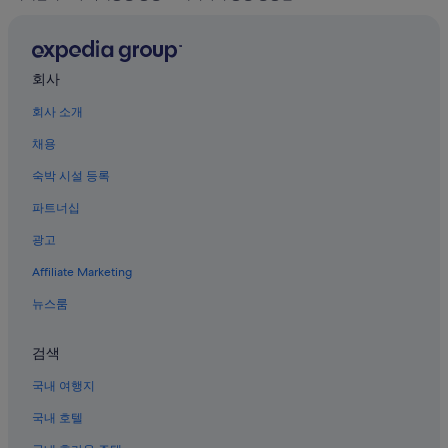
웨이하이의 호스텔
진호우 쇼핑 몰 근처 호텔
웨이하이의 아침 식사 제공 호텔
회사
환취 구의 공항 셔틀 제공 호텔
회사 소개
웬촨탕 호텔
채용
웨이하이의 트리하우스
숙박 시설 등록
웨이하이의 사우나가 있는 호텔
파트너십
웨이하이의 허니문 리조트 및 호텔
광고
웨이하이의 인/여관
Affiliate Marketing
스다오 치산 관광지 근처 호텔
뉴스룸
치산 법화사 근처 호텔
웨이하이의 펜션
검색
천복산 근처 호텔
국내 여행지
환취 구의 허니문 리조트 및 호텔
국내 호텔
웨이하이의 공항 셔틀 제공 호텔