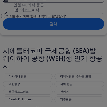
인원 수, 좌석 등급
1명, 이코노미석
숙소를 추가하여 함께 예약하고 할인받기*
검색
시애틀터코마 국제공항 (SEA)발
웨이하이 공항 (WEH)행 인기 항공
사
아시아나 항공
티웨이항공, 수하물 포함
아시아나 항공
티웨이항공, 수하물 포함
대한항공
피치 항공
대한항공
피치 항공
홍콩익스프레스
진에어
홍콩익스프레스
진에어
AirAsia Philippines
제주항공
AirAsia Philippines
제주항공