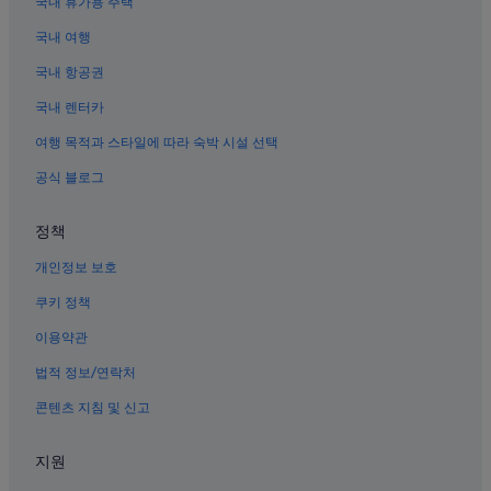
국내 휴가용 주택
웨이하이의 4성급 호텔
국내 여행
웨이하이의 골프 호텔
국내 항공권
룽청 시 호텔
국내 렌터카
웨이하이의 반려동물 동반 가능 호텔
여행 목적과 스타일에 따라 숙박 시설 선택
웨이하이 근처 호텔
룽청 시의 3성급 호텔
공식 블로그
웨이하이의 수영장이 있는 호텔
정책
원덩 구 호텔
개인정보 보호
웨이하이의 WiFi 제공 호텔
쿠키 정책
웨이하이의 3성급 호텔
이용약관
웨이하이의 부티크 호텔
법적 정보/연락처
웨이하이의 아파트식 호텔
웨이하이의 리조트
콘텐츠 지침 및 신고
웨이하이의 아파트
지원