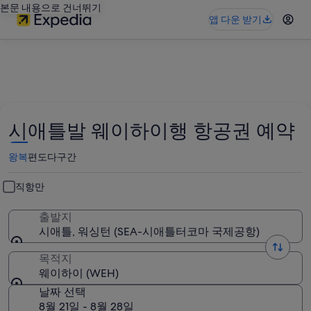
본문 내용으로 건너뛰기
앱 다운 받기
시애틀발 웨이하이행 항공권 예약
왕복
편도
다구간
직항만
출발지
시애틀, 워싱턴 (SEA-시애틀터코마 국제공항)
목적지
웨이하이 (WEH)
날짜 선택
8월 21일 - 8월 28일