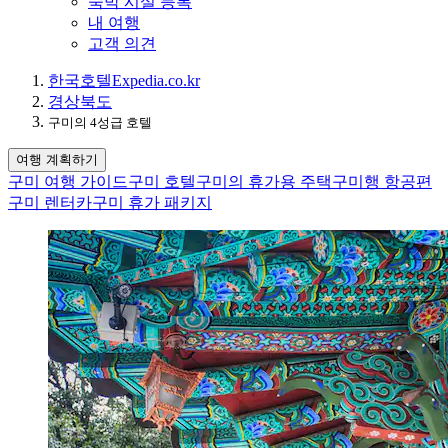
숙박 시설 등록
내 여행
고객 의견
한국
호텔
Expedia.co.kr
경상북도
구미의 4성급 호텔
여행 계획하기
구미 여행 가이드
구미 호텔
구미의 휴가용 주택
구미행 항공편
구미 렌터카
구미 휴가 패키지