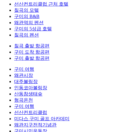
선산컨트리클럽 근처 호텔
칠곡의 모텔
구미의 B&B
왜관역의 펜션
구미의 5성급 호텔
칠곡의 펜션
칠곡 출발 항공편
구미 도착 항공편
구미 출발 항공편
구미 여행
왜관시장
대주볼링장
인동코아볼링장
산동참생태숲
형곡온천
구미 여행
선산컨트리클럽
미다스 구미 골프 아카데미
왜관지구전적기념관
구미시민운동장