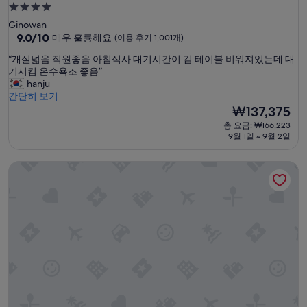
차
4.0
장
성
Ginowan
은
급
10
9.0/10
매우 훌륭해요
(이용 후기 1,001개)
너
점
무
숙
“
“개실넓음 직원좋음 아침식사 대기시간이 김 테이블 비워져있는데 대
만
멀
박
개
기시킴 온수욕조 좋음”
점
고
시
실
hanju
중
3
넓
간단히 보기
설
9.0
번
음
현
₩137,375
점,
주
직
재
매
차
총 요금: ₩166,223
원
요
우
9월 1일 ~ 9월 2일
장
좋
금
훌
은
음
₩137,375
륭
약
호텔 컬렉티브
아
해
간
침
요,
비
식
(이
싸
사
용
긴
대
후
합
기
기
니
시
1,001
다
간
개)
만
이
,
김
전
테
체
이