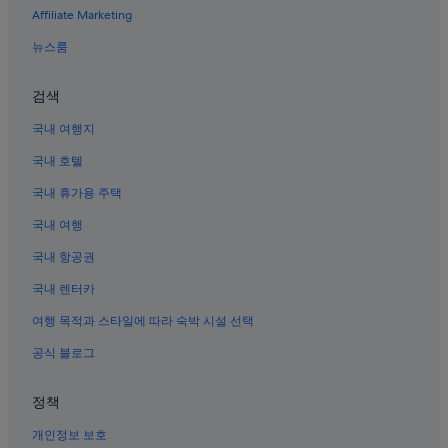
Affiliate Marketing
기노완시의 캐러밴 파크
기노완시 호텔
뉴스룸
마키미나토의 4성급 호텔
검색
오키나와의 5성급 호텔
국내 여행지
기노완 해안공원 근처 호텔
국내 호텔
아무로의 3성급 호텔
국내 휴가용 주택
요기의 4성급 호텔
국내 여행
기노완 열대 해변 근처 호텔
노다케의 5성급 호텔
국내 항공권
나하의 5성급 호텔
국내 렌터카
오키나와시의 5성급 호텔
여행 목적과 스타일에 따라 숙박 시설 선택
아하차 호텔
공식 블로그
노다케의 4성급 호텔
정책
후텐마 해병대 비행장 근처 호텔
개인정보 보호
나하의 3성급 호텔