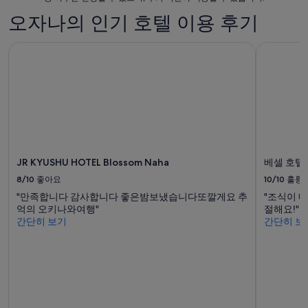
까
오자나의 인기 호텔 이용 후기
지
요
JR KYUSHU HOTEL Blossom Naha
금
베셀 호텔
은
1
박
당
₩345,927
입
니
JR KYUSHU HOTEL Blossom Naha
베셀 호텔
다.
8/10
좋아요
10/10
훌륭
"만족합니다 감사합니다 좋은밤보냈습니다또깔게요 추
"조식이 
억의 오키나와여행"
절해요!"
간단히 보기
간단히 보