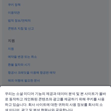
기노완시의 가족 여행 호텔
쿠키 정책
다쿠시 호텔
이용약관
마키미나토의 3성급 호텔
법적 정보/연락처
구스쿠마 호텔
콘텐츠 지침 및 신고
기노완 정박지 근처 호텔
지원
노다케 호텔
지원
오키나와 컨벤션센터 근처 호텔
하고로모 시장 근처 호텔
예약을 변경 또는 취소
오기도의 3성급 호텔
환불 절차와 시기
기노완시의 5성급 호텔
항공사 크레딧을 이용해 항공편 예약
아메리칸 빌리지 근처 호텔
해외 여행에 필요한 문서
고완의 4성급 호텔
우리는 소셜 미디어 기능의 제공과 데이터 분석 및 본 사이트가 올바
미하마 호텔
로 동작하고 개인화된 콘텐츠와 광고를 제공하기 위해 쿠키를 사용
히야곤의 4성급 호텔
하고 있습니다. 회사 사이트에 대한 귀하의 사용 정보를 회사의 소
© 2026 Expedia, Inc., Expedia Group 계열사. All rights reserved.
가카즈 호텔
Expedia 및 비행기 로고는 Expedia, Inc.의 상표 또는 등록 상표입니다.
셜 미디어, 광고 및 분석 협력사와 공유합니다.