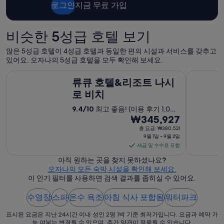
어
로그인
지금 무료 가입
요
.
대
비슷한 5성급 호텔 보기
욕
장
많은 5성급 호텔이 4성급 호텔과 동일한 편의 시설과 서비스를 갖추고
도
있어요. 오자나의 5성급 호텔을 모두 확인해 보세요.
너
류큐 호텔&리조트 나시로 비치
ANA 인터
무
류큐 호텔&리조트 나시
좋
로 비치
았
음
9.4
/
10
최고 좋음! (이용 후기 1,006
”
9
개)
₩345,927
월
총 요금: ₩380,521
9월 1일 ~ 9월 2일
1
세금 및 수수료 포함
일
아직 원하는 곳을 찾지 못하셨나요?
부
오자나의 모든 숙박 시설을 확인해 보세요.
터
이 인기 필터를 사용하면 검색 결과를 좁히실 수 있어요.
9
월
수영장
스파
온수 욕조
아침 식사 포함됨
워터파크
2
일
표시된 요금은 지난 24시간 이내 성인 2명 1박 기준 최저가입니다. 요금과 예약 가
능 여부는 변경될 수 있으며, 추가 약관이 적용될 수 있습니다.