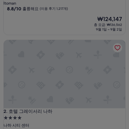
성
Itoman
급
10
8.8/10
훌륭해요
(이용 후기 1,217개)
점
숙
현
₩124,147
만
박
재
점
총 요금: ₩136,562
시
요
중
9월 1일 ~ 9월 2일
설
금
8.8
₩124,147
점,
호텔 그레이서리 나하
훌
륭
해
요,
(이
용
후
기
1,217
개)
호텔 그레이서리 나하
2. 호텔 그레이서리 나하
4.0
성
나하 시티 센터