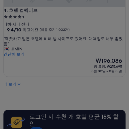
적
블
으
비
호텔 컬렉티브
4. 호텔 컬렉티브
로
워
좋
4.5
져
았
성
나하 시티 센터
있
습
급
10
9.4/10
최고예요
(이용 후기 1,003개)
는
니
점
데
숙
다
“
“깨끗하고 일본 호텔에 비해 방 사이즈도 컸어요. 대욕장도 너무 좋았
만
대
박
~
깨
음”
점
기
”
시
끗
JIMIN
중
시
하
간단히 보기
설
9.4
킴
고
현
₩196,086
점,
온
일
재
최
수
총 요금: ₩215,695
본
요
고
8월 30일 ~ 8월 31일
욕
호
금
예
조
텔
₩196,086
요,
좋
더 보기
에
(이
음
비
용
”
해
후
방
기
사
1,003
이
개)
로그인 시 수천 개 호텔 평균 15% 할
즈
도
인
컸