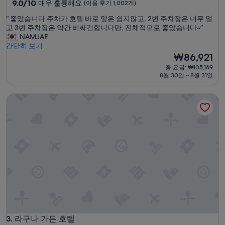
급
10
9.0/10
매우 훌륭해요
(이용 후기 1,002개)
점
숙
“
“ 좋았습니다 주차가 호텔 바로 앞은 쉽지않고, 2번 주차장은 너무 멀
만
박
좋
고 3번 주차장은 약간 비싸긴합니다만, 전체적으로 좋았습니다~”
점
시
았
NAMJAE
중
습
간단히 보기
설
9.0
니
현
₩86,921
점,
다
재
매
총 요금: ₩105,169
주
요
우
8월 30일 ~ 8월 31일
차
금
훌
가
₩86,921
륭
라구나 가든 호텔
호
해
텔
요,
바
(이
로
용
앞
후
은
기
쉽
1,002
지
개)
않
고
,
2
번
주
라구나 가든 호텔
3. 라구나 가든 호텔