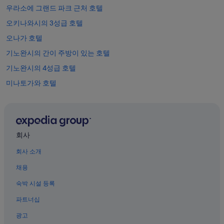
우라소에 그랜드 파크 근처 호텔
오키나와시의 3성급 호텔
오나가 호텔
기노완시의 간이 주방이 있는 호텔
기노완시의 4성급 호텔
미나토가와 호텔
기노완시의 아침 식사 제공 호텔
미나우에바루의 4성급 호텔
미나토가와 스테이트사이드 타운 호텔
회사
류큐대학교 근처 호텔
회사 소개
기노완시의 빌라
채용
가카즈의 4성급 호텔
숙박 시설 등록
마키미나토 호텔
파트너십
기타나초의 4성급 호텔
광고
오키나와의 3성급 호텔