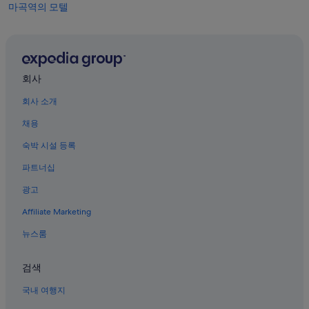
마곡역의 모텔
공항시장역의 캡슐 호텔
김포공항역의 인/여관
신방화역의 레지던스
회사
신방화역의 개인 별장
회사 소개
송정역의 콘도
채용
송정역의 모텔
숙박 시설 등록
신방화역의 모텔
파트너십
김포국제공항 근처 호텔
광고
마곡역의 빌라
Affiliate Marketing
강서구의 공항 셔틀 제공 호텔
강서구의 가족 여행 호텔
뉴스룸
김포공항역의 호스텔
검색
강서구의 웨딩 호텔
국내 여행지
강서구의 전자레인지 구비 호텔