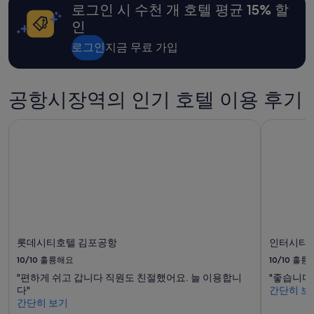
로그인 시 수천 개 호텔 평균 15% 할
인
로그인
지금 무료 가입
공항시장역의 인기 호텔 이용 후기
롯데시티호텔 김포공항
인터시티 
롯데시티호텔 김포공항
인터시티 
10/10
훌륭해요
10/10
훌륭
"편하게 쉬고 갑니다 직원도 친절했어요. 늘 이용합니
"좋습니다!
다"
간단히 보
간단히 보기