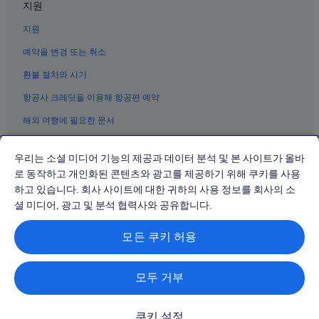
지원
김포공항역의 아파트
지원
김포공항역의 모텔
방화역의 호스텔
예약을 변경 또는 취소
강서구의 부티크 호텔
환불 절차와 시기
방화역의 아파트
항공사 크레딧을 이용해 항공편 예약
송정역의 캡슐 호텔
해외 여행에 필요한 문서
송정역 근처 호텔
우리는 소셜 미디어 기능의 제공과 데이터 분석 및 본 사이트가 올바
로 동작하고 개인화된 콘텐츠와 광고를 제공하기 위해 쿠키를 사용
하고 있습니다. 회사 사이트에 대한 귀하의 사용 정보를 회사의 소
© 2026 Expedia, Inc., Expedia Group 계열사. All rights reserved.
Expedia 및 비행기 로고는 Expedia, Inc.의 상표 또는 등록 상표입니다.
셜 미디어, 광고 및 분석 협력사와 공유합니다.
분쟁 해결: 전화: 02-3480-0118, 이메일: travel@support.expedia.co.kr
트래블파트너익스체인지코리아 주식회사. 사업자등록번호: 821-88-01025
모든 쿠키 허용
익스피디아트래블코리아 주식회사, 서울특별시 종로구 종로5길 7(청진동).
사업자등록번호: 724-86-00245.
관광사업자등록번호: 제2016-000008호, 통신판매업신고번호: 2015-서울
종로-1091, 대표이사: 정경륜
모두 거부
쿠키 설정