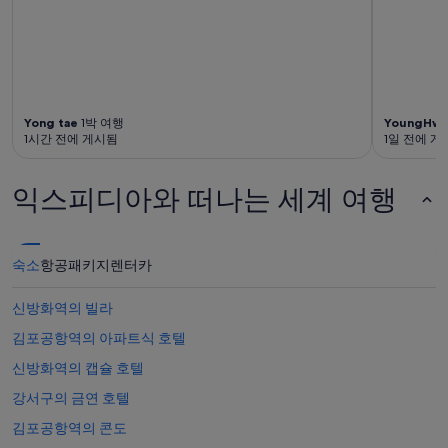
Yong tae
1박 여행
YoungHwa
1시간 전에 게시됨
1일 전에 게
익스피디아와 떠나는 세계 여행
숙소
항공
패키지
렌터카
신방화역의 빌라
김포공항역의 아파트식 호텔
신방화역의 캡슐 호텔
강서구의 금연 호텔
김포공항역의 콘도