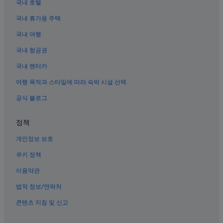
국내 호텔
김포공항역의 게스트하우스
국내 휴가용 주택
송정역의 레지던스
국내 여행
신방화역의 게스트하우스
송정역의 인/여관
국내 항공권
공항시장역 근처 호텔
국내 렌터카
신방화역의 아파트
여행 목적과 스타일에 따라 숙박 시설 선택
방화역의 개인 별장
공식 블로그
개화역의 모텔
정책
신방화역의 B&B
개인정보 보호
공항시장역의 모텔
마곡역의 인/여관
쿠키 정책
신방화역의 콘도
이용약관
강서구의 온수 욕조가 있는 호텔
법적 정보/연락처
방화동의 5성급 호텔
콘텐츠 지침 및 신고
신방화역 근처 호텔