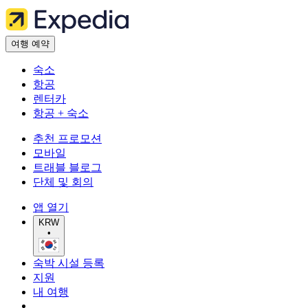
여행 예약
숙소
항공
렌터카
항공 + 숙소
추천 프로모션
모바일
트래블 블로그
단체 및 회의
앱 열기
KRW
•
숙박 시설 등록
지원
내 여행