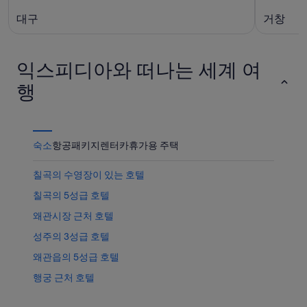
대구
거창
익스피디아와 떠나는 세계 여
행
숙소
항공
패키지
렌터카
휴가용 주택
칠곡의 수영장이 있는 호텔
칠곡의 5성급 호텔
왜관시장 근처 호텔
성주의 3성급 호텔
왜관읍의 5성급 호텔
행궁 근처 호텔
칠곡 호텔