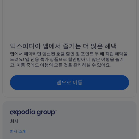
성주군 호텔
성주의 펜션
성주군의 호스텔
성주군의 아파트
왜관역의 모텔
익스피디아 앱에서 즐기는 더 많은 혜택
성주군의 3성급 호텔
앱에서 예약하면 엄선된 호텔 할인 및 포인트 두 배 적립 혜택을
드려요! 앱 전용 특가 상품으로 할인받아 더 많은 여행을 즐기
성주의 모텔
고, 이동 중에도 여행의 모든 것을 관리하실 수 있어요.
왜관지구전적기념관 근처 호텔
성주의 저렴한 호텔
앱으로 이동
왜관읍 호텔
왜관읍의 4성급 호텔
왜관읍의 3성급 호텔
성주군의 모텔
회사
칠곡의 콘도
회사 소개
왜관읍의 아침 식사 제공 호텔