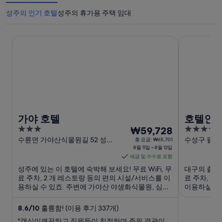
성주의 인기 호텔
성주의 휴가용 주택 임대
가야 호텔
호텔인터불
가야 호텔
호텔인
3
8
4.5
₩59,728
out
월
out
수륜면 가야산식물원길 52 성주
수성구 팔현길
총 요금: ₩65,701
군
8월 11일 ~ 8월 12일
대구광역시
of
of
11
세금 및 수수료 포함
5
5
일
성주에 있는 이 호텔에 숙박해 보세요! 무료 WiFi, 무
대구의 출장 
부
료 주차, 2 개 레스토랑 등의 편의 시설/서비스를 이
료 주차, 2
터
용하실 수 있죠. 주변에 가야산 야생화식물원, 심원
이용하실 수 
8
사 같은 인기 명소가 있어 관광을 즐기기에도 좋아
트센터 같은
월
요.
좋아요.
8.6
/
10
훌륭함! (이용 후기 337개)
12
"객실이깨끗하고 직원들이 친절하며 주위 경관이