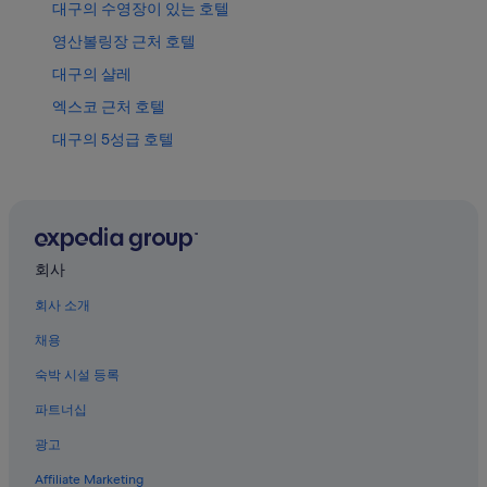
대구의 수영장이 있는 호텔
영산볼링장 근처 호텔
대구의 샬레
엑스코 근처 호텔
대구의 5성급 호텔
칠성시장역 근처 호텔
대구의 금연 호텔
대구 오페라 하우스 근처 호텔
국채보상운동기념공원 근처 호텔
회사
대구 동대구 역의 캡슐 호텔
회사 소개
산격동 호텔
채용
동대구역의 게스트하우스
숙박 시설 등록
대구의 리조트
파트너십
동성로의 3성급 호텔
광고
대구의 료칸
Affiliate Marketing