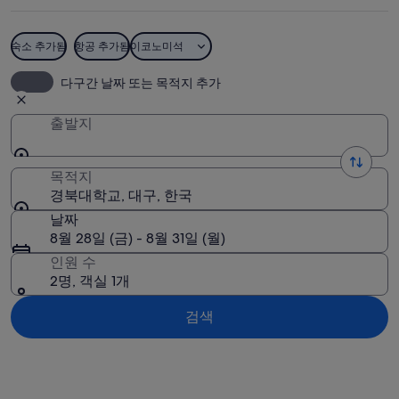
사
진
숙소 추가됨
항공 추가됨
이코노미석
경북대학교
다구간 날짜 또는 목적지 추가
출발지
목적지
경북대학교, 대구, 한국
날짜
8월 28일 (금) - 8월 31일 (월)
인원 수
2명, 객실 1개
검색
지도로 보기