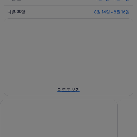
일
8
다
월
밤
다음 주말
8월 14일 - 8월 16일
음
8
8
일
월
주
-
9
말
8
일
8
월
-
월
9
8
14
일
월
일
에
10
-
일
대
8
에
월
해
대
16
경
지도로 보기
일
해
북
에
경
대
토요코인대구동성로
호텔인터
대
북
학
해
대
교
경
학
에
북
교
서
대
에
가