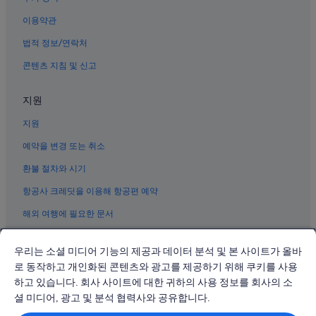
한미다 코스 볼링 밸리 근처 호텔
이용약관
대구역의 펜션
법적 정보/연락처
대구의 4성급 호텔
콘텐츠 지침 및 신고
동성로의 반려동물 동반 가능 호텔
엑스포 볼링 센터 근처 호텔
지원
대구의 사우나가 있는 호텔
지원
대구의 하우스보트
예약을 변경 또는 취소
대구의 골프 호텔
환불 절차와 시기
복현동 호텔
항공사 크레딧을 이용해 항공편 예약
동성로의 4성급 호텔
해외 여행에 필요한 문서
대구의 농장체험 숙박 시설
칠성시장역의 모텔
우리는 소셜 미디어 기능의 제공과 데이터 분석 및 본 사이트가 올바
대구의 가족 여행 호텔
로 동작하고 개인화된 콘텐츠와 광고를 제공하기 위해 쿠키를 사용
하고 있습니다. 회사 사이트에 대한 귀하의 사용 정보를 회사의 소
대구역의 모텔
© 2026 Expedia, Inc., Expedia Group 계열사. All rights reserved.
Expedia 및 비행기 로고는 Expedia, Inc.의 상표 또는 등록 상표입니다.
셜 미디어, 광고 및 분석 협력사와 공유합니다.
동성로의 2성급 호텔
분쟁 해결: 전화: 02-3480-0118, 이메일: travel@support.expedia.co.kr