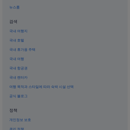
대구역의 호스텔
뉴스룸
중앙로역의 캡슐 호텔
대구 동대구 역의 레지던스
검색
칠성시장역의 호스텔
국내 여행지
대구의 저렴한 호텔
국내 호텔
대구의 모텔
국내 휴가용 주택
대구의 허니문 리조트 및 호텔
국내 여행
동대구역의 아파트식 호텔
국내 항공권
대구의 게스트하우스
국내 렌터카
동성로의 5성급 호텔
여행 목적과 스타일에 따라 숙박 시설 선택
칠성시장역의 펜션
공식 블로그
대구의 비즈니스 호텔
동성로의 사우나가 있는 호텔
정책
대구역 근처 호텔
개인정보 보호
대구역의 아파트식 호텔
쿠키 정책