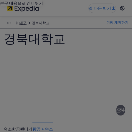
본문 내용으로 건너뛰기
앱 다운 받기
여행 계획하기
대구
경북대학교
경북대학교
경
북
대
4
학
교
숙소
항공
렌터카
항공 + 숙소