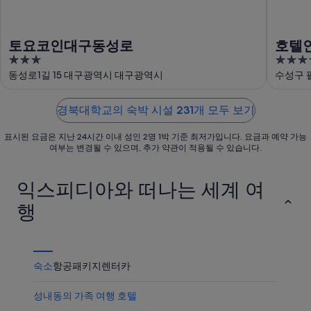
학
서
까
교
가
운
에
까
상
토요코인대구동성로
호텔
서
운
품
3
4.5
가
상
가
out
out
동성로1길 15 대구광역시 대구광역시
수성구 
까
품
격
of
of
운
가
확
5
5
상
격
경북대학교의 숙박 시설 231개 모두 보기
인
품
확
표시된 요금은 지난 24시간 이내 성인 2명 1박 기준 최저가입니다. 요금과 예약 가능
가
인
여부는 변경될 수 있으며, 추가 약관이 적용될 수 있습니다.
격
확
익스피디아와 떠나는 세계 여
인
행
숙소
항공
패키지
렌터카
성내동의 가족 여행 호텔