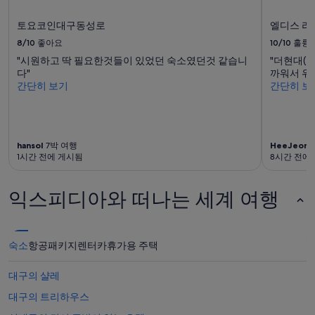
토요코인대구동성로
엘디스 리
8/10
좋아요
10/10
훌륭
"시원하고 딱 필요한것들이 있었던 숙소였던것 같습니
"더현대(
다"
까워서 위
간단히 보기
간단히 보
hansol
7박 여행
HeeJeong
1시간 전에 게시됨
8시간 전에
익스피디아와 떠나는 세계 여행
숙소
항공
패키지
렌터카
휴가용 주택
대구의 샬레
대구의 트리하우스