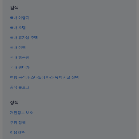
신천역 근처 호텔
검색
동성로의 주차 가능 호텔
국내 여행지
대구의 료칸
국내 호텔
대구의 럭셔리 호텔
국내 휴가용 주택
칠성시장역의 호스텔
국내 여행
대구의 개인 별장
동성로의 사우나가 있는 호텔
국내 항공권
대구의 간이 주방이 있는 호텔
국내 렌터카
대구의 농장체험 숙박 시설
여행 목적과 스타일에 따라 숙박 시설 선택
신천동의 가족 여행 호텔
공식 블로그
동성로의 반려동물 동반 가능 호텔
정책
대구의 인/여관
개인정보 보호
대구의 아파트식 호텔
성내동의 사우나가 있는 호텔
쿠키 정책
대구의 컨트리하우스
이용약관