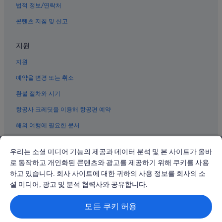
대구의 온천 호텔
법적 정보/연락처
대구의 코티지
콘텐츠 지침 및 신고
대구의 하우스보트
지원
대구의 사우나가 있는 호텔
지원
성내동의 가족 여행 호텔
대현동 호텔
예약을 변경 또는 취소
칠성시장역 근처 호텔
환불 절차와 시기
대구의 캡슐 호텔
항공사 크레딧을 이용해 항공편 예약
대구의 반려동물 동반 가능 호텔
해외 여행에 필요한 문서
대구 약령시 한의약박물관 근처 호텔
우리는 소셜 미디어 기능의 제공과 데이터 분석 및 본 사이트가 올바
칠성시장역의 게스트하우스
로 동작하고 개인화된 콘텐츠와 광고를 제공하기 위해 쿠키를 사용
동성로의 부티크 호텔
하고 있습니다. 회사 사이트에 대한 귀하의 사용 정보를 회사의 소
© 2026 Expedia, Inc., Expedia Group 계열사. All rights reserved.
대구의 골프 호텔
Expedia 및 비행기 로고는 Expedia, Inc.의 상표 또는 등록 상표입니다.
셜 미디어, 광고 및 분석 협력사와 공유합니다.
분쟁 해결: 전화: 02-3480-0118, 이메일: travel@support.expedia.co.kr
대구 호텔
트래블파트너익스체인지코리아 주식회사. 사업자등록번호: 821-88-01025
모든 쿠키 허용
익스피디아트래블코리아 주식회사, 서울특별시 종로구 종로5길 7(청진동).
동성로의 저렴한 호텔
사업자등록번호: 724-86-00245.