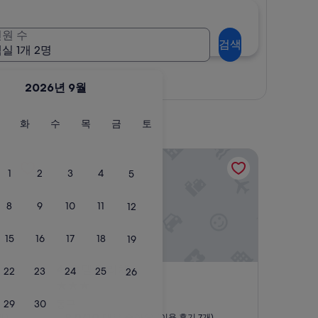
원 수
검색
실 1개 2명
지도로 보기
2026년 9월
월
화
수
목
금
토
화
수
목
금
토
요
요
요
요
요
요
일
일
일
일
일
일
호텔 펠리체
1
2
3
4
5
8
9
10
11
12
15
16
17
18
19
호텔 펠리체
4. 호텔 펠리체
22
23
24
25
26
3.0
성
29
30
동구
급
10
8.0/10
매우 좋아요
개)
(이용 후기 7개)