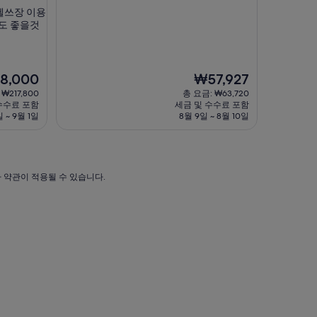
점
숙
헬쓰장 이용
만
박
해도 좋을것
점
시
중
설
9.2
점,
현
8,000
₩57,927
매
재
우
₩217,800
총 요금: ₩63,720
요
훌
수수료 포함
세금 및 수수료 포함
금
륭
일 ~ 9월 1일
8월 9일 ~ 8월 10일
000
₩57,927
해
요,
(이
용
가 약관이 적용될 수 있습니다.
후
기
85
개)