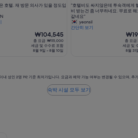
점
숙
“
은 호텔. 재 방문 의사가 있을 정도입
“호텔비도 싸지않은데 투숙객에게 
만
박
호
비 받는건 좀 너무하네요. 무료로 
점
시
텔
IN
같네요”
중
비
기
yeonsil
설
8.6
도
간단히 보기
점,
싸
현
현
₩104,545
₩19
훌
지
재
재
륭
총 요금: ₩115,000
총 요금: 
않
요
요
해
세금 및 수수료 포함
세금 및 
은
금
금
요,
8월 9일 ~ 8월 10일
8월 31
데
₩104,545
₩198,
(이
투
용
숙
후
객
기
에
이내 성인 2명 1박 기준 최저가입니다. 요금과 예약 가능 여부는 변경될 수 있으며, 추
462
게
개)
헬
숙박 시설 모두 보기
쓰
장
이
용
비
받
는
건
좀