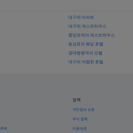
대구의 아파트
대구의 게스트하우스
중앙로역의 게스트하우스
동성로의 웨딩 호텔
경대병원역의 모텔
대구의 저렴한 호텔
대구의 온천 호텔
중앙로역의 레지던스
대구역 근처 호텔
반월당역 근처 호텔
정책
대구의 B&B
개인정보 보호
대구의 코티지
쿠키 정책
대구의 홀리데이 파크
 주택
이용약관