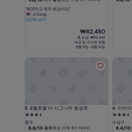
점
점
숙
숙
“
“깨끗하고 위치 최상이요”
만
만
박
박
깨
Ji Sung
점
점
시
시
끗
간단히 보기
중
중
하
설
설
9.0
9.0
고
현
₩82,450
점,
점,
위
재
매
매
총 요금: ₩90,695
치
요
우
우
세금 및 수수료 포함
최
금
훌
훌
8월 9일 ~ 8월 10일
상
₩82,450
륭
륭
이
해
해
2월호텔 더 시그니처 동성로
아리아나
요
요,
요,
”
(이
(이
용
용
후
후
기
기
1,010
1,006
개)
개)
2월호텔 더 시그니처 동성로
아리아나
5. 2월호텔 더 시그니처 동성로
6. 아리
3.5
3.5
성
성
중구
수성구
급
10
급
10
8.8/10
8.4/10
훌륭해요
(이용 후기 564개)