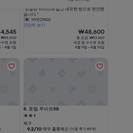
점
숙
“
“친절한 서비스와 넓고 깨끗한 방으로 편안했
만
박
친
습니다.”
점
시
절
HYEONGI
중
한
간단히 보기
설
8.0
서
현
4,545
₩48,600
점,
비
재
매
 ₩93,000
총 요금: ₩53,460
스
요
우
수수료 포함
세금 및 수수료 포함
와
금
좋
 ~ 9월 7일
8월 9일 ~ 8월 10일
넓
,545
₩48,600
아
고
요,
호텔 루바토RB
깨
(이
끗
용
한
후
방
기
으
7
로
개)
편
안
했
호텔 루바토RB
8. 호텔 루바토RB
습
2.5
니
다
성
북구
.
급
10
9.2/10
매우 훌륭해요
)
(이용 후기 85개)
”