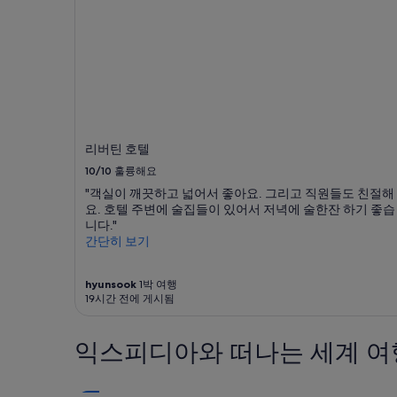
내
성
인
2
명
1
박
기
준
리버틴 호텔
최
10/10
훌륭해요
저
가
"객실이 깨끗하고 넓어서 좋아요. 그리고 직원들도 친절해
입
요. 호텔 주변에 술집들이 있어서 저녁에 술한잔 하기 좋습
니
니다."
다.
간단히 보기
요
금
hyunsook
1박 여행
과
19시간 전에 게시됨
예
약
가
익스피디아와 떠나는 세계 여
능
여
부