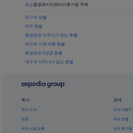
는
숙소
항공
패키지
렌터카
휴가용 주택
변
경
될
대구의 모텔
수
대구 호텔
있
으
동성로의 사우나가 있는 호텔
며,
추
대구의 가족 여행 호텔
가
동성로의 3성급 호텔
약
관
대구의 사우나가 있는 호텔
이
적
대구의 반려동물 동반 가능 호텔
용
대구의 호스텔
될
수
반월당역의 아파트식 호텔
있
습
대구역의 게스트하우스
회사
검색
니
동성로의 반려동물 동반 가능 호텔
다.
회사 소개
국내 여행지
대구의 리조트
채용
국내 호텔
대구의 웨딩 호텔
숙박 시설 등록
국내 휴가용