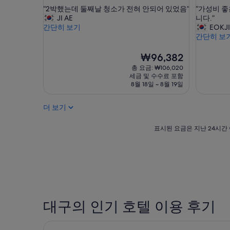
점
점
숙
숙
“
“
“2박했는데 둘째날 청소가 전혀 안되어 있었음”
“가성비 좋
만
만
박
박
2
가
JI AE
니다.”
점
점
시
시
박
성
간단히 보기
EOKJ
중
중
했
비
간단히 보
설
설
8.8
8.4
는
좋
점,
점,
데
은
현
₩96,382
훌
매
둘
호
재
륭
우
총 요금: ₩106,020
째
텔
요
해
좋
세금 및 수수료 포함
날
.
금
요,
아
8월 18일 ~ 8월 19일
청
재
₩96,382
(이
요,
소
방
용
(이
더 보기
가
문
후
용
전
의
기
후
혀
표
사
표시된 요금은 지난 24시간 
564
기
안
시
가
개)
893
되
된
있
개)
어
요
을
있
금
정
었
은
도
음
지
입
”
난
니
24
대구의 인기 호텔 이용 후기
다
시
.
간
”
리버틴 호텔
이