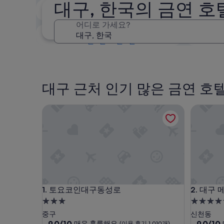
대구, 한국의 금연 호
오늘 밤
8월 6일 - 8월 7일
어디로 가세요?
이번 주말
8월 7일 - 8월 9일
대구 근처 인기 많은 금연 호
토요코인대구동성로
대구 메리
토요코인대구동성로
대구 메리
1. 토요코인대구동성로
2. 대구
3.0
5.0
성
성
중구
신천동
급
10
급
10
9.0/10
9.0/10
매우 훌륭해요
(이용 후기 1,010개)