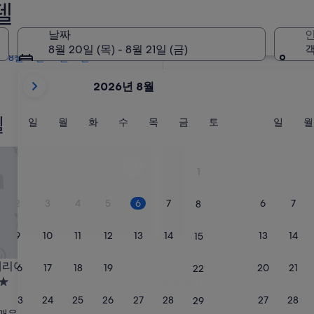
텔
내일
8월 7일 - 8월 8일
날짜
인
다음 주말
8월 20일 (목) - 8월 21일 (금)
객
8월 14일 - 8월 16일
현
2026년 8월
재
2026
텔
August
일
월
화
수
목
금
토
일
일
월
화
수
목
금
토
일
월
요
요
요
요
요
요
요
요
및
일
일
일
일
일
일
일
일
2026
어트 호텔
리버틴 호텔
September
1
이
표
2
3
4
5
6
7
6
7
8
시
되
9
10
11
12
13
14
13
14
15
고
있
어트 호텔
리버틴 호텔
 메리어트 호텔
3. 리버틴 호텔
16
17
18
19
20
21
20
21
22
습
3.5
니
성
23
24
25
26
27
28
27
28
중구
29
다.
급
10
9.4/10
매우 훌륭해요
최고예요
(이용 후기 1,006개)
(이용 후기 1,003