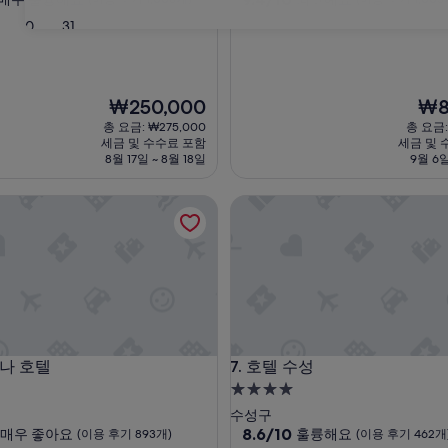
점
숙
30
31
만
박
점
시
중
설
9.4
현
현
₩250,000
₩8
점,
재
재
최
총 요금: ₩275,000
총 요금:
요
요
고
세금 및 수수료 포함
세금 및 
금
금
예
8월 17일 ~ 8월 18일
9월 6일
₩250,000
₩84
요,
(이
 호텔
호텔 수성
용
후
기
1,003
개)
 호텔
호텔 수성
아나 호텔
7. 호텔 수성
4.0
성
수성구
급
10
8.6/10
매우 좋아요
훌륭해요
(이용 후기 893개)
(이용 후기 462개