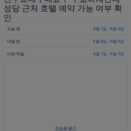
성당 근처 호텔 예약 가능 여부 확
인
오
오늘 밤
8월 7일 - 8월 8일
늘
내
밤
내일 밤
8월 8일 - 8월 9일
일
8
이
월
밤
이번 주말
8월 7일 - 8월 9일
번
7
8
일
월
주
-
8
말
8
일
8
월
-
월
8
8
7
일
월
일
에
9
-
일
대
8
에
월
해
대
9
천
지도로 보기
일
해
주