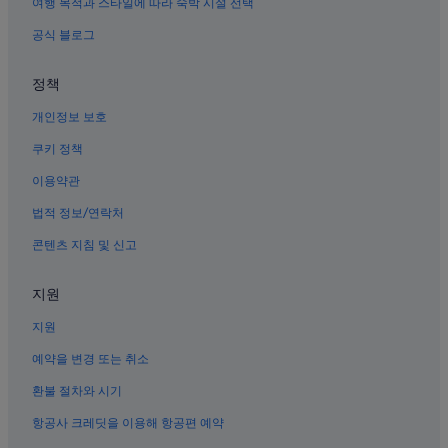
여행 목적과 스타일에 따라 숙박 시설 선택
경대병원역의 모텔
공식 블로그
대구의 료칸
대구의 전자레인지 구비 호텔
정책
성내동의 사우나가 있는 호텔
개인정보 보호
중구의 5성급 호텔
쿠키 정책
대구의 스파가 있는 리조트 및 호텔
이용약관
반월당역의 게스트하우스
법적 정보/연락처
반월당역의 레지던스
콘텐츠 지침 및 신고
반월당역의 호스텔
칠성동 호텔
지원
대구의 골프 호텔
지원
대구 약령시 한의약박물관 근처 호텔
예약을 변경 또는 취소
중구의 비즈니스 호텔
환불 절차와 시기
성내동 호텔
항공사 크레딧을 이용해 항공편 예약
동성로 호텔