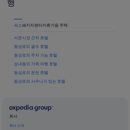
행
서
운
품
가
상
가
까
품
격
운
가
확
숙소
패키지
렌터카
휴가용 주택
상
격
인
품
확
서문시장 근처 호텔
가
인
동성로의 골프 호텔
격
확
동성로의 주차 가능 호텔
인
성내동의 가족 여행 호텔
동성로의 온천 호텔
동성로의 사우나가 있는 호텔
중구 호텔
성내동의 저렴한 호텔
반월당역의 펜션
동성로의 저렴한 호텔
회사
대구의 아파트식 호텔
회사 소개