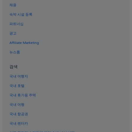
동성로의 온수 욕조가 있는 호텔
채용
대구의 5성급 호텔
숙박 시설 등록
동성로의 3성급 호텔
파트너십
중앙로역의 캡슐 호텔
광고
대구의 샬레
Affiliate Marketing
중앙로역의 호스텔
뉴스룸
성내동의 럭셔리 호텔
중구의 카지노 호텔
검색
대구의 공항 셔틀 제공 호텔
국내 여행지
중앙로역의 모텔
국내 호텔
성내동의 아침 식사 제공 호텔
국내 휴가용 주택
동성로의 반려동물 동반 가능 호텔
국내 여행
대구의 저렴한 호텔
국내 항공권
천주교대구대교구 주교좌계산대성당 근처 호텔
국내 렌터카
반월당역 근처 호텔