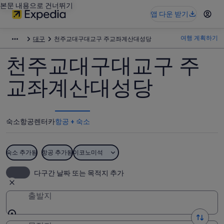
본문 내용으로 건너뛰기
앱 다운 받기
여행 계획하기
대구
천주교대구대교구 주교좌계산대성당
천주교대구대교구 주
교좌계산대성당
숙소
항공
렌터카
항공 + 숙소
숙소 추가됨
항공 추가됨
이코노미석
다구간 날짜 또는 목적지 추가
출발지