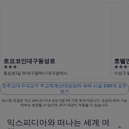
에
천
교
토요코인대구동성로
호텔인터
대
주
대
해
교
구
천
대
대
주
구
교
교
대
구
대
교
주
구
구
교
대
주
좌
토요코인대구동성로
호텔
교
교
계
3
4.5
구
좌
산
out
out
동성로1길 15 대구광역시 대구광역시
수성구 
주
계
대
of
of
교
산
성
5
5
천주교대구대교구 주교좌계산대성당의 숙박 시설 230개 모두
좌
대
당
보기
계
성
에
산
당
서
표시된 요금은 지난 24시간 이내 성인 2명 1박 기준 최저가입니다. 요금과 예약 가능
여부는 변경될 수 있으며, 추가 약관이 적용될 수 있습니다.
대
에
가
성
서
까
당
가
운
익스피디아와 떠나는 세계 여
에
까
상