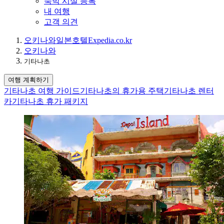
숙박 시설 등록
내 여행
고객 의견
오키나와
일본
호텔
Expedia.co.kr
오키나와
기타나초
여행 계획하기
기타나초 여행 가이드
기타나초의 휴가용 주택
기타나초 렌터
카
기타나초 휴가 패키지