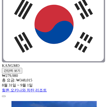
KANGMO
간단히 보기
₩279,980
총 요금: ₩348,015
8월 31일 ~ 9월 1일
힐튼 오키나와 차탄 리조트