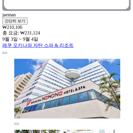
jaeman
간단히 보기
₩210,106
총 요금: ₩231,124
9월 3일 ~ 9월 4일
레쿠 오키나와 자탄 스파 & 리조트