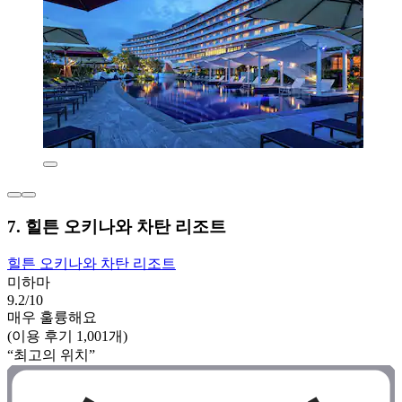
7. 힐튼 오키나와 차탄 리조트
힐튼 오키나와 차탄 리조트
미하마
9.2/10
매우 훌륭해요
(이용 후기 1,001개)
“최고의 위치”