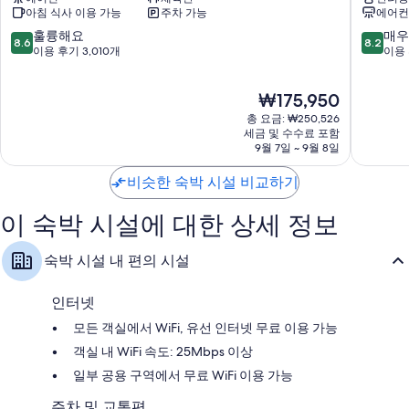
러
릭
아침 식사 이용 가능
주차 가능
에어컨
턴
스
저자극성 침구, 템퍼페딕 침대 및 무료 유아용 침대
-
리
10
10
훌륭해요
매우
8.6
8.2
욕실 - 친환경 세면용품 및 욕조 또는 샤워 시설 이용 가능
시
버
점
점
이용 후기 3,010개
이용 
카
노
만
만
55인치 평면 TV - 넷플릭스, 훌루 및 스트리밍 서비스 이용 가능
고
스/
점
점
옷장 또는 벽장, 프리미엄 TV 채널 및 개봉 영화
현
₩175,950
다
매
중
중
재
운
그
8.6
8.2
총 요금: ₩250,526
요
타
니
점,
점,
세금 및 수수료 포함
금
운
9월 7일 ~ 9월 8일
피
훌
매
₩175,950
시
션
륭
우
카
비슷한 숙박 시설 비교하기
트
해
좋
고
마
요,
아
일
이
요,
이 숙박 시설에 대한 상세 정보
다
용
이
운
후
용
숙박 시설 내 편의 시설
타
기
후
운
3,010
기
시
개
2,922
인터넷
카
개
모든 객실에서 WiFi, 유선 인터넷 무료 이용 가능
고
객실 내 WiFi 속도: 25Mbps 이상
일부 공용 구역에서 무료 WiFi 이용 가능
주차 및 교통편