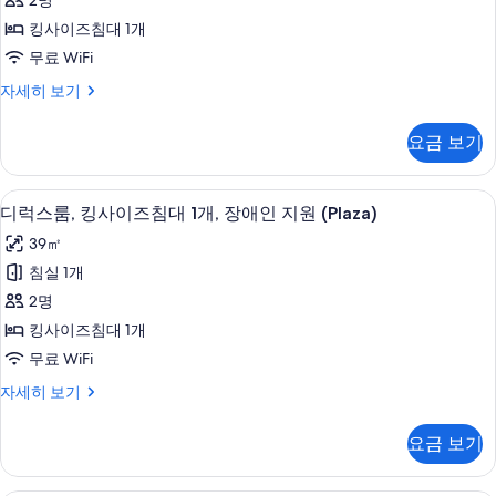
2명
킹
필
킹사이즈침대 1개
터
사
무료 WiFi
이
디
자세히 보기
즈
럭
침
스
요금 보기
룸,
대
킹
1
사
고급 침구, 템퍼페딕 침대, 객실 내 금고,
디
4
이
개
디럭스룸, 킹사이즈침대 1개, 장애인 지원 (Plaza)
럭
즈
(Plaza)
39㎡
침
스
사
대
침실 1개
룸,
1
진
2명
개
킹
모
(Plaza)
킹사이즈침대 1개
사
자
두
무료 WiFi
세
이
보
히
디
자세히 보기
즈
보
기
럭
기
침
스
요금 보기
룸,
대
킹
1
사