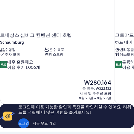
드,
소
파
시
베
내
드,
시
전
내
망
르네상스 샴버그 컨벤션 센터 호텔
코트야드
전
사
망
Schaumburg
하프 데이
자
진
수영장
온수 욕조
반려동물
세
주차 포함
레스토랑
레스토랑
모
히
10
10
매우 훌륭해요
훌륭
보
두
9.0
8.8
점
점
이용 후기 1,006개
이용 후
기
보
만
만
점
점
기
현
₩280,164
중
중
재
9.0
8.8
총 요금: ₩322,132
요
세금 및 수수료 포함
점,
점,
금
8월 28일 ~ 8월 29일
매
훌
₩280,164
우
륭
로그인해 이용 가능한 할인과 특전을 확인하실 수 있어요. 리워
훌
해
드를 적립해 더 많은 여행을 즐겨보세요!
륭
요,
해
이
로그인
지금 무료 가입
요,
용
이
후