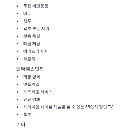
무료 세면용품
비누
샴푸
욕조 또는 샤워
전용 욕실
타월 제공
헤어드라이어
화장지
엔터테인먼트
개봉 영화
넷플릭스
스트리밍 서비스
유료 영화
프리미엄 케이블 채널을 볼 수 있는 55인치 평면 TV
훌루
기타