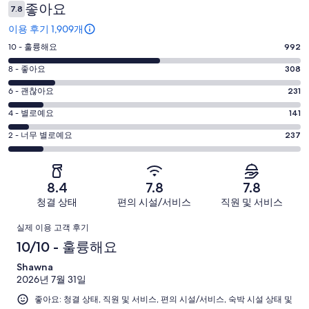
후
좋아요
7.8
기
이용 후기 1,909개
평
10 - 훌륭해요
992
점
평
8 - 좋아요
308
10
점
평
-
6 - 괜찮아요
231
8
훌
점
평
-
4 - 별로예요
141
륭
6
좋
점
평
-
2 - 너무 별로예요
237
해
아
4
괜
점
요.
-
요.
찮
2
1909
별
1909
-
아
개
8.4
7.8
7.8
로
개
너
요.
이
청결 상태
편의 시설/서비스
직원 및 서비스
예
이
무
1909
용
요.
용
이
별
개
후
실제 이용 고객 후기
1909
후
로
이
기
용
10/10 - 훌륭해요
개
기
예
용
중
이
중
후
Shawna
요.
후
992
용
308
2026년 7월 31일
1909
기
기
개
후
개
개
좋아요: 청결 상태, 직원 및 서비스, 편의 시설/서비스, 숙박 시설 상태 및
중