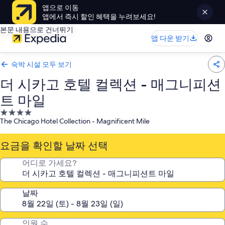
앱으로 이동
앱에서 즉시 할인 혜택을 누려보세요!
본문 내용으로 건너뛰기
앱 다운 받기
숙박 시설 모두 보기
더 시카고 호텔 컬렉션 - 매그니피션
트 마일
4.0
The Chicago Hotel Collection - Magnificent Mile
성
급
요금을 확인할 날짜 선택
숙
박
어디로 가세요?
시
설
날짜
인원 수