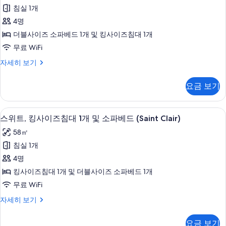
트,
보
자
침실 1개
침
세
기
4명
히
대
보
더블사이즈 소파베드 1개 및 킹사이즈침대 1개
(여
기
무료 WiFi
러
스
자세히 보기
개),
위
장
트,
요금 보기
침
애
대
인
(여
고급 침구, 템퍼페딕 침대, 객실 내 금고,
스
8
러
스위트, 킹사이즈침대 1개 및 소파베드 (Saint Clair)
지
위
개),
원
58㎡
장
트,
애
(Saint
침실 1개
킹
인
Clair)
4명
지
사
사
원
킹사이즈침대 1개 및 더블사이즈 소파베드 1개
이
(Saint
진
무료 WiFi
Clair)
즈
모
자
스
자세히 보기
침
세
두
위
히
대
트,
보
요금 보기
보