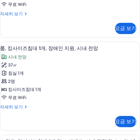
침
개
파
무료 WiFi
및
대
베
소
룸,
자세히 보기
2
파
퀸
드
개
베
사
사
요금 보기
드
이
사
자
진
즈
진
세
침
모
고급 침구, 템퍼페딕 침대, 객실 내 금고,
룸,
히
5
대
모
룸, 킹사이즈침대 1개, 장애인 지원, 시내 전망
두
보
킹
2
두
시내 전망
기
개
보
사
보
자
37㎡
기
이
세
기
침실 1개
히
즈
보
2명
침
기
킹사이즈침대 1개
대
무료 WiFi
1
룸,
자세히 보기
개,
킹
장
사
요금 보기
이
애
즈
인
침
고급 침구, 템퍼페딕 침대, 객실 내 금고,
스