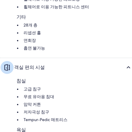
휠체어로 이용 가능한 피트니스 센터
기타
28개 층
리셉션 홀
연회장
흡연 불가능
객실 편의 시설
침실
고급 침구
무료 유아용 침대
암막 커튼
저자극성 침구
Tempur-Pedic 매트리스
욕실