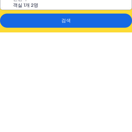
검색
더
시
카
고