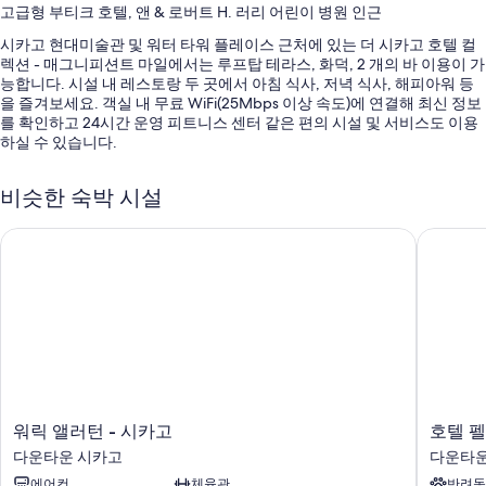
고급형 부티크 호텔, 앤 & 로버트 H. 러리 어린이 병원 인근
시카고 현대미술관 및 워터 타워 플레이스 근처에 있는 더 시카고 호텔 컬
렉션 - 매그니피션트 마일에서는 루프탑 테라스, 화덕, 2 개의 바 이용이 가
능합니다. 시설 내 레스토랑 두 곳에서 아침 식사, 저녁 식사, 해피아워 등
을 즐겨보세요. 객실 내 무료 WiFi(25Mbps 이상 속도)에 연결해 최신 정보
를 확인하고 24시간 운영 피트니스 센터 같은 편의 시설 및 서비스도 이용
하실 수 있습니다.
다음 편의 시설 및 서비스를 함께 이용하실 수 있습니다.
비슷한 숙박 시설
뷔페 아침 식사(요금 별도), 셀프 주차(요금 별도) 및 간편 체크아웃
워릭 앨러턴 - 시카고
호텔 펠
짐 보관, 엘리베이터 및 리셉션 홀
24시간 운영 프런트 데스크, 회의실 및 금연 시설
이용 후기에 따르면 고객들은 직원의 친절함, 위치 등이 매우 만족스럽
다고 말합니다.
객실 특징
모든 216개 객실에는 편안하고 여유로운 숙박을 위해 고급 침구, 개봉 영화
외에도 노트북 작업 공간, 에어컨 같은 특전이 포함되어 있습니다. 고객의
이용 후기에 따르면 청결한 객실이 이 숙박 시설의 만족스러운 점으로 손
워
호
워릭 앨러턴 - 시카고
호텔 
꼽힙니다.
릭
텔
다운타운 시카고
다운타운
앨
펠
이 밖에 다음과 같은 편의 시설 및 서비스를 이용하실 수 있습니다.
에어컨
체육관
반려동