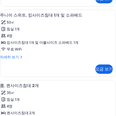
킹
1
기
기
사
개
이
고급 침구, 템퍼페딕 침대, 객실 내 금고,
주
8
즈
및
주니어 스위트, 킹사이즈침대 1개 및 소파베드
니
침
소
53㎡
대
어
파
1
침실 1개
스
개
베
4명
및
위
드
소
킹사이즈침대 1개 및 더블사이즈 소파베드 1개
트,
파
(Saint
무료 WiFi
베
킹
Clair)
드
주
자세히 보기
사
사
(Saint
니
Clair)
이
어
진
요금 보기
자
스
즈
모
세
위
침
히
트,
두
고급 침구, 템퍼페딕 침대, 객실 내 금고,
룸,
보
7
킹
룸, 퀸사이즈침대 2개
대
보
기
퀸
사
1
35㎡
기
이
사
개
즈
침실 1개
이
침
및
4명
대
즈
소
1
퀸사이즈침대 2개