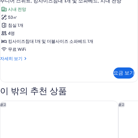
망
주니어 스위트, 킹사이즈침대 1개 및 소파베드, 시내 전망
니
1
사
시내 전망
개,
어
진
시
53㎡
스
내
모
침실 1개
전
위
두
망
4명
트,
자
보
킹사이즈침대 1개 및 더블사이즈 소파베드 1개
세
킹
기
무료 WiFi
히
사
보
주
자세히 보기
기
이
니
즈
어
요금 보기
스
침
위
대
트,
이 밖의 추천 상품
킹
1
사
개
이
르네상스 샴버그 컨벤션 센터 호텔
코트야드
광고
광고
및
즈
침
소
대
파
1
개
베
및