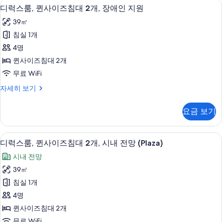
고급 침구, 템퍼페딕 침대, 객실 내 금고,
디
6
이
개,
디럭스룸, 퀸사이즈침대 2개, 장애인 지원
럭
즈
장
39㎡
침
스
애
대
침실 1개
룸,
1
인
4명
개,
퀸
지
장
퀸사이즈침대 2개
사
애
원
무료 WiFi
인
이
(Plaza)
지
디
자세히 보기
즈
원
사
럭
(Plaza)
침
스
진
요금 보기
자
룸,
대
모
세
퀸
2
히
사
두
고급 침구, 템퍼페딕 침대, 객실 내 금고,
디
보
7
이
개,
디럭스룸, 퀸사이즈침대 2개, 시내 전망 (Plaza)
보
기
럭
즈
장
시내 전망
침
기
스
애
대
39㎡
룸,
2
인
침실 1개
개,
퀸
지
장
4명
사
애
원
퀸사이즈침대 2개
인
이
사
무료 WiFi
지