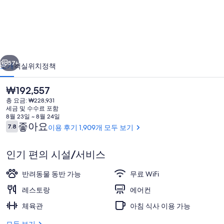
호
텔
컬
이전
다음
렉
57+
소개
객실
위치
정책
션
현
₩192,557
-
재
총 요금: ₩228,931
매
가
세금 및 수수료 포함
격
8월 23일 ~ 8월 24일
그
은
이
좋아요
7.8
이용 후기 1,909개 모두 보기
10점 만점 중 7.8점.
₩192,557
용
니
후
인기 편의 시설/서비스
피
기
션
외관
반려동물 동반 가능
무료 WiFi
트
레스토랑
에어컨
마
체육관
아침 식사 이용 가능
일