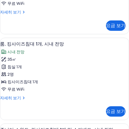
대
전
무료 WiFi
드,
2
시
망
룸,
자세히 보기
개,
내
퀸
(Saint
전
시
사
Clair)
망
요금 보기
이
내
(Saint
사
즈
Clair)
전
침
진
자
고급 침구, 템퍼페딕 침대, 객실 내 금고,
룸,
5
대
망
룸, 킹사이즈침대 1개, 시내 전망
세
모
킹
2
히
사
시내 전망
두
개,
사
보
진
시
35㎡
보
기
이
내
모
침실 1개
기
전
즈
두
망
2명
침
자
보
킹사이즈침대 1개
세
대
기
무료 WiFi
히
1
보
룸,
자세히 보기
개,
기
킹
시
사
요금 보기
이
내
즈
전
침
고급 침구, 템퍼페딕 침대, 객실 내 금고,
주
8
대