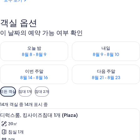
모두 보기
의
사
객실 옵션
진
이 날짜의 예약 가능 여부 확인
갤
오늘 밤 예약 가능 여부 확인, 8월 8 - 8월 9
내일 예약 가능 여부 확인, 8월 9 
러
오늘 밤
내일
8월 8 - 8월 9
8월 9 - 8월 10
리
이번 주말 예약 가능 여부 확인, 8월 14 - 8월 16
다음 주말 예약 가능 여부 확인, 8월
이번 주말
다음 주말
8월 14 - 8월 16
8월 21 - 8월 23
객
모든 객실
침대 1개
침대 2개
실
에
14개 객실 중 14개 표시 중
사
고급 침구, 템퍼페딕 침대, 객실 내 금고,
디
6
디럭스룸, 킹사이즈침대 1개 (Plaza)
용
럭
가
39㎡
스
능
침실 1개
룸,
한