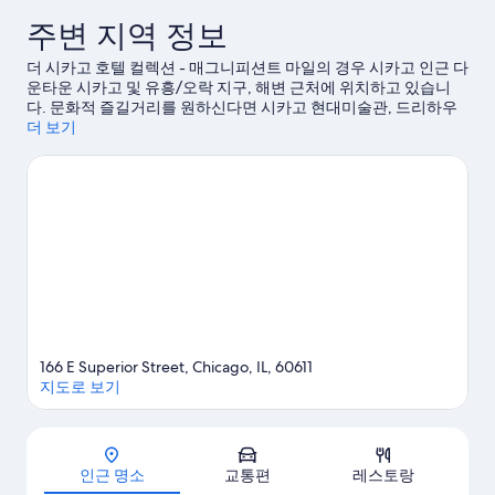
용
기
주변 지역 정보
후
434
기
개
더 시카고 호텔 컬렉션 - 매그니피션트 마일의 경우 시카고 인근 다
1,006
운타운 시카고 및 유흥/오락 지구, 해변 근처에 위치하고 있습니
개
다. 문화적 즐길거리를 원하신다면 시카고 현대미술관, 드리하우
스 박물관에 가보세요. 쇼핑을 제대로 즐길 수 있는 워터 타워 플레
더 보기
이스, 네이비 부두도 방문해 볼 만합니다. 360 시카고, 오크 스트리
트 비치도 가볼 만한 명소로 추천해 드려요. 일정에 여유가 있다면
세그웨이 대여/투어, 골프 같은 액티비티를 위한 시간도 가져보세
요.
시카고 여행 가이드 보기
166 E Superior Street, Chicago, IL, 60611
지도로 보기
지도
인근 명소
교통편
레스토랑