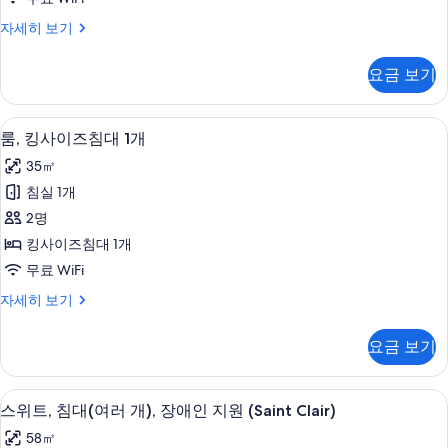
즈
원
진
디
자세히 보기
자
침
럭
모
세
대
스
히
두
요금 보기
룸,
2
보
보
퀸
기
개,
사
기
고급 침구, 템퍼페딕 침대, 객실 내 금고,
룸,
6
이
시
룸, 킹사이즈침대 1개
킹
즈
내
35㎡
침
사
전
대
침실 1개
이
2
망
2명
개,
즈
(Plaza)
시
킹사이즈침대 1개
침
내
사
무료 WiFi
전
대
진
망
룸,
자세히 보기
1
(Plaza)
모
킹
개
자
사
두
요금 보기
세
이
사
보
히
즈
진
보
침
기
고급 침구, 템퍼페딕 침대, 객실 내 금고,
스
기
8
대
모
스위트, 침대(여러 개), 장애인 지원 (Saint Clair)
위
1
두
58㎡
개