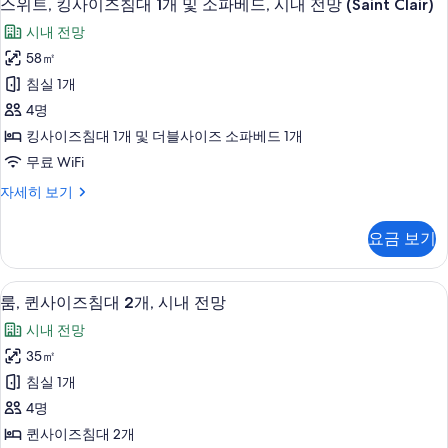
8
대
지
스위트, 킹사이즈침대 1개 및 소파베드, 시내 전망 (Saint Clair)
위
1
원,
시내 전망
개,
트,
시
장
58㎡
킹
애
내
침실 1개
인
사
전
지
4명
이
원,
망
킹사이즈침대 1개 및 더블사이즈 소파베드 1개
시
즈
사
무료 WiFi
내
침
전
진
스
자세히 보기
망
대
위
모
자
1
트,
세
두
요금 보기
킹
개
히
보
사
보
및
이
기
기
고급 침구, 템퍼페딕 침대, 객실 내 금고,
룸,
7
즈
소
룸, 퀸사이즈침대 2개, 시내 전망
퀸
침
파
시내 전망
대
사
베
1
35㎡
이
개
드,
침실 1개
및
즈
시
소
4명
침
파
내
퀸사이즈침대 2개
베