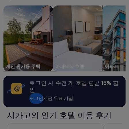
.
이
개인 휴가용 주택 검색
아파트식 호텔 검색
아파트 검색
P
내
r
성
a
인
c
2
t
명
i
1
c
박
a
기
l
준
l
최
y
저
n
가
개인 휴가용 주택
아파트식 호텔
아파트
o
입
w
니
i
다.
로그인 시 수천 개 호텔 평균 15% 할
n
요
인
d
금
o
과
로그인
지금 무료 가입
w
예
s
약
.
가
시카고의 인기 호텔 이용 후기
R
능
e
여
인터컨티넨탈 시카고 매그니피센트 마일 바이 IHG
하얏트 리젠
n
부