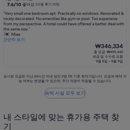
급
10
7.6/10
좋아요
(이용 후기 11개)
점
숙
“
“Very small one bedroom apt. Practically no windows. Renovated &
만
박
V
nicely decorated. No amenities like gym or pool. Too expensive
점
시
e
from my perspective. A hotel could have offered a better deal with
중
r
the same size.”
설
7.6
y
Miae
점,
s
간단히 보기
좋
m
현
₩346,334
아
a
재
요,
총 요금: ₩495,445
l
요
(이
세금 및 수수료 포함
l
금
용
9월 8일 ~ 9월 9일
o
₩346,334
후
n
기
e
표
표시된 요금은 지난 24시간 이내 성인 2명 1박 기준 최저가입니다. 요금과 예약 가
11
b
능 여부는 변경될 수 있으며, 추가 약관이 적용될 수 있습니다.
시
개)
e
된
d
요
숙박 시설 모두 보기
r
금
o
은
o
지
m
난
내 스타일에 맞는 휴가용 주택 찾
a
24
p
시
기
t
간