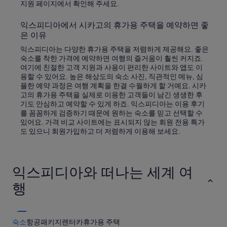
d
지원 페이지에서 확인해 주세요.
a
b
익스피디아에서 시카고의 휴가용 주택을 예약하면 좋
e
은 이유
t
t
익스피디아는 다양한 휴가용 주택을 저렴하게 제공해요. 좋은
e
숙소를 착한 가격에 예약하면 여행의 즐거움이 훨씬 커지죠.
r
여기에 친절한 고객 지원과 사용이 편리한 사이트와 앱도 이
d
용할 수 있어요. 높은 해상도의 숙소 사진, 직관적인 메뉴, 심
e
플한 예약 과정은 여행 계획을 한결 수월하게 할 거예요. 시카
a
고의 휴가용 주택을 실제로 이용한 고객들이 남긴 생생한 후
l
기도 안심하고 예약할 수 있게 하죠. 익스피디아는 이용 후기
w
를 꼼꼼하게 검증하기 때문에 원하는 숙소를 믿고 선택할 수
i
있어요. 가격 비교 사이트에는 표시되지 않는 회원 전용 특가
t
도 있으니 회원가입하고 더 저렴하게 이용해 보세요.
h
t
h
e
익스피디아와 떠나는 세계 여
s
a
행
m
e
s
i
숙소
항공
패키지
렌터카
휴가용 주택