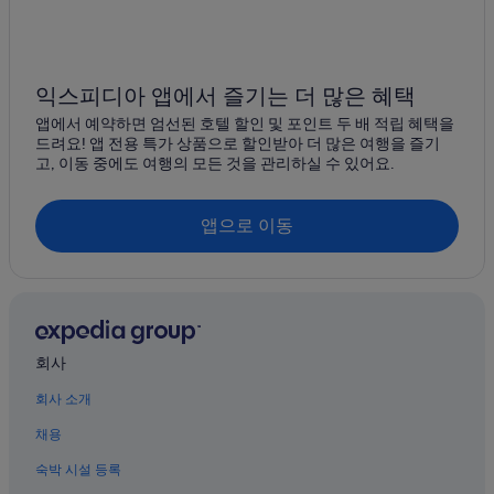
매그니피션트 마일의 아침 식사 제공 호텔
더 루프의 5성급 호텔
다운타운 시카고의 골프 호텔
익스피디아 앱에서 즐기는 더 많은 혜택
시카고의 온수 욕조가 있는 호텔
앱에서 예약하면 엄선된 호텔 할인 및 포인트 두 배 적립 혜택을
다운타운 시카고 호텔
드려요! 앱 전용 특가 상품으로 할인받아 더 많은 여행을 즐기
고, 이동 중에도 여행의 모든 것을 관리하실 수 있어요.
하우스 오브 블루스 시카고 근처 호텔
시카고의 리조트
앱으로 이동
시카고의 웨딩 호텔
다운타운 시카고의 공항 셔틀 제공 호텔
시카고의 Marriott Hotels & Resorts
시카고의 아파트식 호텔
회사
다운타운 시카고의 로맨틱 호텔
회사 소개
시카고의 스파가 있는 리조트 및 호텔
시카고의 캐빈
채용
매그니피션트 마일 호텔
숙박 시설 등록