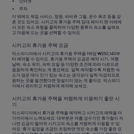
인터넷
o
주차
e
x
이 밖에도 픽업 서비스, 정원, 바비큐 그릴, 온수 욕조 등을 갖
p
춘 곳도 있어요. 시카고의 휴가용 주택 임대 페이지 맨 아래에
e
서 모든 숙소 유형을 클릭하여 다양한 종류의 숙소를 살펴보
n
고 마음에 드는 곳을 선택할 수 있어요.
s
i
시카고의 휴가용 주택 요금
v
e
익스피디아에서 시카고의 휴가용 주택을 1박당 ₩252,140부
f
터 예약할 수 있어요. 휴가용 주택의 요금은 예약 시기, 여행
r
날짜, 숙소 위치, 숙박 요일 등 다양한 조건에 따라 다르므로
o
꼼꼼하게 확인하는 게 중요해요. 일찍 예약할수록 저렴한 숙
m
소가 많은 데다 인기 있는 숙소는 생각보다 일찍 마감되므로
m
원하는 곳을 발견했다면 망설이지 않는 게 좋아요. 익스피디
y
아에서 편리하고 저렴하게 예약해 보세요.
p
e
시카고의 휴가용 주택을 저렴하게 이용하기 좋은 시
r
기
s
p
익스피디아에서 휴가용 주택을 예약하고 시카고의 매력을 더
e
가까이에서 느껴보세요. 대부분은 여름 성수기인 휴가철이 지
c
나면 요금이 떨어져 시카고의 숙소를 저렴하게 이용할 수 있
t
어요. 휴가 일정을 조금만 조정하면 멋진 숙소를 가장 좋은 요