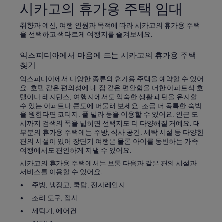
시카고의 휴가용 주택 임대
a
m
e
취향과 예산, 여행 인원과 목적에 따라 시카고의 휴가용 주택
n
을 선택하고 색다르게 여행지를 즐겨보세요.
i
t
익스피디아에서 마음에 드는 시카고의 휴가용 주택
i
찾기
e
s
익스피디아에서 다양한 종류의 휴가용 주택을 예약할 수 있어
l
요. 호텔 같은 편의성에 내 집 같은 편안함을 더한 아파트식 호
i
텔이나 레지던스, 여행지에서도 익숙한 생활 패턴을 유지할
k
수 있는 아파트나 콘도에 머물러 보세요. 조금 더 독특한 숙박
e
을 원한다면 코티지, 풀 빌라 등을 이용할 수 있어요. 인근 도
g
시까지 검색의 폭을 넓히면 선택지도 더 다양해질 거예요. 대
y
부분의 휴가용 주택에는 주방, 식사 공간, 세탁 시설 등 다양한
m
편의 시설이 있어 장단기 여행은 물론 아이를 동반하는 가족
o
여행에서도 편안하게 지낼 수 있어요.
r
시카고의 휴가용 주택에서는 보통 다음과 같은 편의 시설과
p
서비스를 이용할 수 있어요.
o
주방, 냉장고, 쿡탑, 전자레인지
o
l
조리 도구, 접시
.
세탁기, 에어컨
T
o