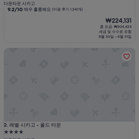
성
다운타운 시카고
급
10
9.2/10
매우 훌륭해요
(이용 후기 1,241개)
점
숙
현
₩224,131
만
박
재
점
총 요금: ₩304,424
시
요
중
세금 및 수수료 포함
설
금
9.2
8월 30일 ~ 8월 31일
₩224,131
점,
매
레벨 시카고 - 올드 타운
우
훌
륭
해
요,
(이
용
후
기
1,241
개)
레벨 시카고 - 올드 타운
2. 레벨 시카고 - 올드 타운
4.0
성