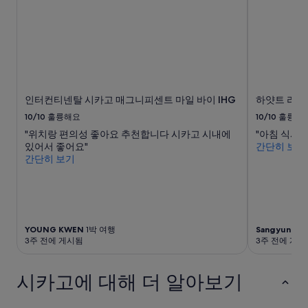
o
는
v
변
a
경
t
될
e
수
d
있
&
으
n
며,
인터컨티넨탈 시카고 매그니피센트 마일 바이 IHG
하얏트 리젠
i
추
10/10
훌륭해요
10/10
훌륭해
c
가
e
약
"위치랑 편의성 좋아요 추천합니다 시카고 시내에
"아침 식사가
l
관
있어서 좋어요"
간단히 보기
y
이
간단히 보기
d
적
e
용
c
될
o
수
r
있
YOUNG KWEN
1박 여행
Sangyun
2박
a
습
3주 전에 게시됨
3주 전에 게시
t
니
e
다.
d
시카고에 대해 더 알아보기
.
N
o