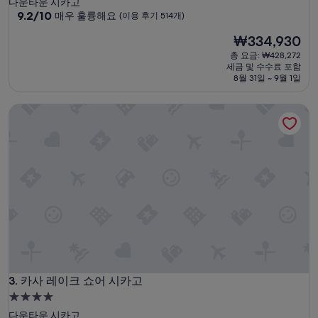
다운타운 시카고
급
10
9.2/10
매우 훌륭해요
(이용 후기 514개)
점
숙
현
₩334,930
만
박
재
점
총 요금: ₩428,272
시
요
중
세금 및 수수료 포함
설
금
9.2
8월 31일 ~ 9월 1일
₩334,930
점,
매
카사 레이크 쇼어 시카고
우
훌
륭
해
요,
(이
용
후
기
514
개)
카사 레이크 쇼어 시카고
3. 카사 레이크 쇼어 시카고
4.0
성
다운타운 시카고