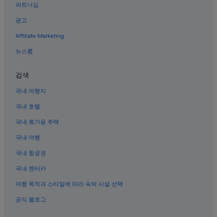
더 루프 호텔
파트너십
시카고의 모텔
광고
시카고의 가족 여행 호텔
Affiliate Marketing
시카고의 워터파크 호텔
뉴스룸
시카고의 골프 호텔
검색
시카고의 3성급 호텔
시카고의 호스텔
국내 여행지
시카고의 저렴한 호텔
국내 호텔
시카고의 사우나가 있는 호텔
국내 휴가용 주택
필드 자연사박물관 근처 호텔
국내 여행
다운타운 시카고의 WiFi 제공 호텔
국내 항공권
리버 노스의 해변 호텔
국내 렌터카
일리노이 공과대학 근처 호텔
여행 목적과 스타일에 따라 숙박 시설 선택
매그니피션트 마일의 스파가 있는 리조트 및 호텔
공식 블로그
시카고의 전자레인지 구비 호텔