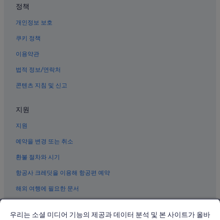
더 루프의 스파가 있는 리조트 및 호텔
정책
중앙 시카고의 B&B
개인정보 보호
윌리스 타워 근처 호텔
쿠키 정책
시카고 리버워크 근처 호텔
이용약관
크라운 분수 근처 호텔
법적 정보/연락처
시카고의 해변 호텔
콘텐츠 지침 및 신고
리버 노스의 아침 식사 제공 호텔
시카고 호텔
지원
골드코스트의 가족 여행 호텔
지원
다운타운 시카고의 발코니가 있는 호텔
예약을 변경 또는 취소
솔저 필드 근처 호텔
환불 절차와 시기
더 루프의 바닷가 호텔
항공사 크레딧을 이용해 항공편 예약
시카고의 4성급 호텔
해외 여행에 필요한 문서
우리는 소셜 미디어 기능의 제공과 데이터 분석 및 본 사이트가 올바