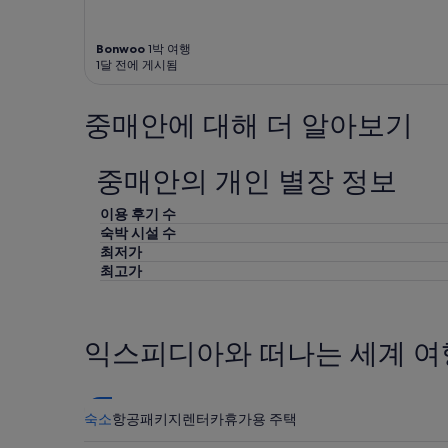
과
어
다.
함
요
께
무
Bonwoo
1박 여행
하
인
1달 전에 게시됨
는
으
호
로
중매안에 대해 더 알아보기
텔
입
입
퇴
니
실
중매안의 개인 별장 정보
다
도
.
가
사
능
이용 후기 수
우
하
숙박 시설 수
나
고
최저가
좋
시
최고가
구
설
요
이
숙
워
박
낙
익스피디아와 떠나는 세계 여
객
깔
한
끔
테
해
는
서
숙소
항공
패키지
렌터카
휴가용 주택
4
보
천
기