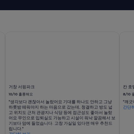
거창 서핑파크
칸 호
거창 서핑파크
칸 호
10/10
훌륭해요
8/10
"생각보다 괜찮아서 놀랐어요 기대를 하나도 안하고 그냥
"깨긋
하룻밤 떼워야지 하는 마음으로 갔는데, 청결하고 방도 넓
간단히
고 위치도 근처 관광지나 식당 등에 접근성도 좋아서 놀랐
어요 무인으로 입퇴실도 가능하고 시설이 워낙 깔끔해서 보
기보다 맘에 들었습니다. 고창 가실일 있다면 매우 추천드
립니다."