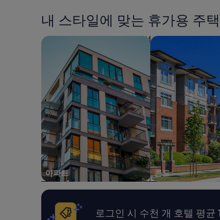
쾌
고
지
적
그
난
내 스타일에 맞는 휴가용 주택
하
냥
24
게
하
시
지
룻
간
아파트 검색
콘도 검색
냈
밤
이
습
떼
내
니
워
성
다
야
인
.
지
2
룸
하
명
서
는
1
비
마
박
스
음
기
맛
으
준
이
로
최
생
갔
저
각
는
가
보
데
입
다
,
아파트
콘도
니
너
청
다.
무
결
요
좋
하
금
았
고
과
로그인 시 수천 개 호텔 평균 
습
방
예