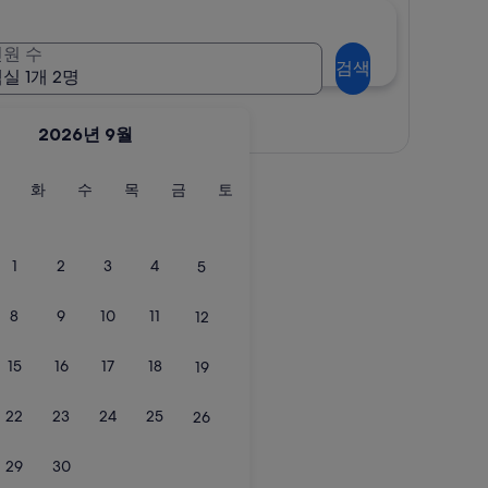
원 수
검색
실 1개 2명
지도로 보기
2026년 9월
월
화
수
목
금
토
화
수
목
금
토
요
요
요
요
요
요
일
일
일
일
일
일
1
2
3
4
5
8
9
10
11
12
15
16
17
18
19
22
23
24
25
26
29
30