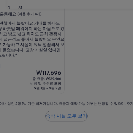
30
31
훌륭해요
(이용 후기 4개)
 괜찮아서 놀랐어요 기대를 하나도
냥 하룻밤 떼워야지 하는 마음으로 갔
하고 방도 넓고 위치도 근처 관광지
등에 접근성도 좋아서 놀랐어요 무인으
도 가능하고 시설이 워낙 깔끔해서 보
에 들었습니다. 고창 가실일 있다면
드립니다.”
희
기
현
₩117,696
재
총 요금: ₩129,466
요
세금 및 수수료 포함
금
9월 1일 ~ 9월 2일
₩117,696
이내 성인 2명 1박 기준 최저가입니다. 요금과 예약 가능 여부는 변경될 수 있으며, 추
숙박 시설 모두 보기