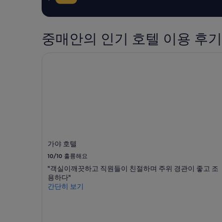
니
도
약
다
넓
가
.
고
능
주
위
여
중매안의 인기 호텔 이용 후기
변
치
부
에
도
는
가야 호텔
식
근
변
물
처
경
원
관
될
도
광
수
있
지
있
고
나
으
자
식
며,
연
당
추
경
등
가
관
에
약
가야 호텔
에
접
관
둘
근
10/10
훌륭해요
이
러
성
적
"객실이깨끗하고 직원들이 친절하며 주위 경관이 좋고 조
싸
도
용
용하다"
여
좋
될
간단히 보기
있
아
수
어
서
있
자
놀
습
연
랐
니