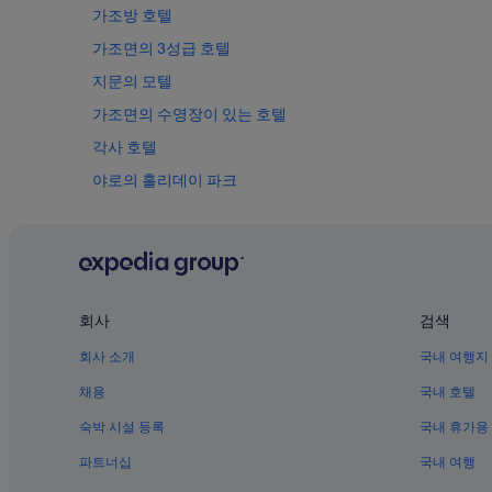
원
보
가조방 호텔
정
다
가조면의 3성급 호텔
도
맘
로
에
지문의 모텔
가
들
격
었
가조면의 수영장이 있는 호텔
도
습
각사 호텔
좋
니
습
다
야로의 홀리데이 파크
니
.
다
고
야로면의 콘도
.
창
야로면의 5성급 호텔
가
가
격
실
신부락 호텔
도
일
좋
있
녹동 호텔
회사
검색
아
다
야로면의 모텔
서
면
회사 소개
국내 여행지
가
매
대장경테마파크 근처 호텔
성
우
채용
국내 호텔
비
추
공장의 모텔
숙박 시설 등록
국내 휴가용
좋
천
가조면의 게스트하우스
습
드
파트너십
국내 여행
니
립
야로의 게스트하우스
다
니