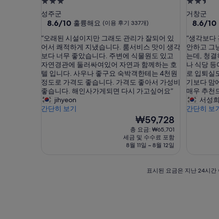
3.0
2.5
성
성
성주군
거창군
급
10
급
10
8.6/10
8.6/10
훌륭해요
(이용 후기 337개)
점
점
숙
숙
“
“
“오래된 시설이지만 그래도 관리가 잘되어 있
“생각보다
만
만
박
박
오
생
어서 쾌적하게 지냈습니다. 룸서비스 맛이 생각
안하고 그
점
점
시
시
래
각
보다 너무 좋았습니다. 주변에 식물원도 있고
는데, 청결
중
중
된
보
자연경관에 둘러싸여있어 자연과 함께하는 호
나 식당 
설
설
8.6
8.6
시
다
텔 입니다. 사우나 좋구요 숙박객한테는 4천원
로 입퇴실
점,
점,
설
괜
정도로 가격도 좋습니다. 가격도 좋아서 가성비
기보다 맘
훌
훌
이
찮
좋습니다. 해인사가게되면 다시 가고싶어요”
매우 추천
륭
륭
지
아
jihyeon
서성
해
해
만
서
간단히 보기
간단히 보
요,
요,
그
놀
현
₩59,728
(이
(이
래
랐
재
용
용
총 요금: ₩65,701
도
어
요
후
후
세금 및 수수료 포함
관
요
금
기
기
8월 11일 ~ 8월 12일
리
기
₩59,728
337
4
가
대
개)
개)
잘
를
표
표시된 요금은 지난 24시간 
되
하
시
어
나
된
있
도
요
어
안
금
서
하
은