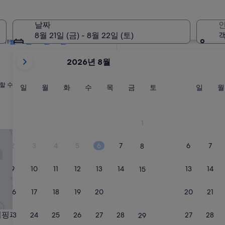
2개월 이내
10월 2일 - 10월 4일
날짜
인
4개월 이내
8월 21일 (금) - 8월 22일 (토)
객
11월 27일 - 11월 29일
현
2026년 8월
재
2026
할 수 있습니다.
August
일
월
화
수
목
금
토
일
일
월
화
수
목
금
토
일
월
요
요
요
요
요
요
요
요
및
일
일
일
일
일
일
일
일
2026
September
1
이
핑파크
표
2
3
4
5
6
7
6
7
8
시
되
9
10
11
12
13
14
13
14
15
고
있
16
17
18
19
20
21
20
21
22
습
니
핑파크
 서핑파크
23
24
25
26
27
28
27
28
29
다.