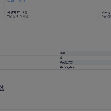
간단히 보기
서성희
1박 여행
chang
2달 전에 게시됨
6달 
341
4
₩65,701
₩129,466
행