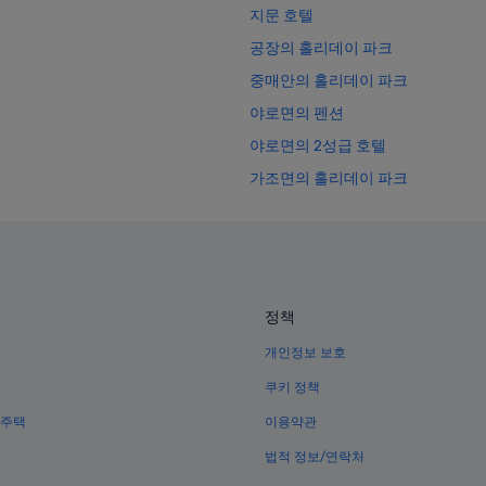
지문 호텔
공장의 홀리데이 파크
중매안의 홀리데이 파크
야로면의 펜션
야로면의 2성급 호텔
가조면의 홀리데이 파크
공장의 콘도
가조면 호텔
중매안의 게스트하우스
쑥곡의 홀리데이 파크
정책
쑥곡 호텔
개인정보 보호
묘산면 호텔
쿠키 정책
묘산면의 3성급 호텔
 주택
이용약관
야로의 3성급 호텔
법적 정보/연락처
묘산 호텔