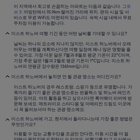
이 지역에서 최고로 손꼽히는 아파트는 다음과 같습니다.
그로
브 3
: 어빙턴에서 15.9km 떨어진 거리에 위치. 편의 시설 및 서
비스로 무료 WiFi도 마련되어 있습니다. 숙박 시설 내에서 무료
주차장 이용이 가능합니다.
이스트 하노버 여행 기간 동안 어떤 날씨를 기대할 수 있나요?
날씨는 하나의 요소에 지나지 않지만, 이스트 하노버에서 오래
머무는 여행을 계획하신다면 여행 일정에 꽤나 많은 영향을 줄
수 있어요. 가장 더운 달은 7월과 8월로 평균 기온이 22°C이며,
가장 추운 달은 1월과 2월로 평균 기온이 1°C입니다. 이스트 하
노버의 연평균 강수량은 1361mm입니다.
이스트 하노버에서 놓치면 안 될 관광 명소는 어디인가요?
이스트 하노버의 경우 레스토랑, 쇼핑가 등으로 유명합니다. 가
족끼리 즐기기 좋은 관광 명소로는 펀플렉스 및 하노버 레인즈
등이 있어요. 야외 활동을 하고 싶으시다면 록어웨이 리버에 방
문해 보세요. 메트라이프 스타디움 및 아메리칸 드림도 이곳에
서 꼭 둘러보셔야 하는 관광 명소예요.
이스트 하노버에 가고, 현지에서 돌아다니는데 가장 좋은 방법은
무엇인가요?
이용할 수 있는 교통수단을 조금만 안다면, 이동 시간을 더 절
약해서 목적지에 도착하실 수 있어요. 비행기를 타고 도심에서