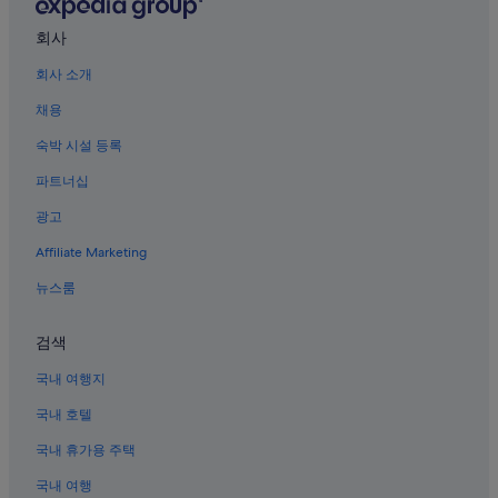
페어리 디킨슨 대학교 근처 호텔
회사
쇼트 힐스 호텔
회사 소개
리빙스턴 호텔
채용
토토와의 아파트식 호텔
숙박 시설 등록
코벤트스테이션 호텔
파트너십
에섹스 펠스의 게스트하우스
광고
에섹스 펠스 호텔
Affiliate Marketing
파시파니의 아파트
휘파니 호텔
뉴스룸
노스 저지의 하우스보트
검색
노스 저지의 리조트
국내 여행지
노스 저지의 4성급 호텔
국내 호텔
노스 저지의 게스트하우스
국내 휴가용 주택
모리스타운 호텔
국내 여행
토와코의 모텔