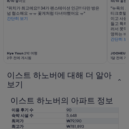
8/10
좋아요
10/10
훌륭
"위치가 최고에요!! 34가 펜스테이션 인근!! 다만 방은
"뉴욕의 
넘 협소해요 ㅠㅠ 꽃게처럼 다녀야했어요 ㅠ"
티크호텔이
간단히 보기
이고 사용
들고 특히
러서 못먹
영하는 바도
간단히 보
Hye Youn
2박 여행
JOOHEU
2
2주 전에 게시됨
1달 전에 게
이스트 하노버에 대해 더 알아
보기
이스트 하노버의 아파트 정보
이용 후기 수
90
숙박 시설 수
5,648
최저가
₩79,190
최고가
₩781,893