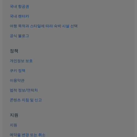
몽트빌의 개인 별장
국내 항공권
모리스타운 인라인 하키 링크 근처 호텔
국내 렌터카
노스 저지의 콘도
여행 목적과 스타일에 따라 숙박 시설 선택
서미트의 아파트
공식 블로그
멘담의 아파트
정책
토토와의 호스텔
개인정보 보호
서미트의 모텔
노스 저지의 코티지
쿠키 정책
모리스 플레인의 아파트
이용약관
세인트 엘리자베스 칼리지 근처 호텔
법적 정보/연락처
에식스 카운티 공항 근처 호텔
콘텐츠 지침 및 신고
토마스 에디슨 국립 사적지 근처 호텔
지원
토와코의 개인 별장
지원
모리스 플레인 호텔
채텀의 B&B
예약을 변경 또는 취소