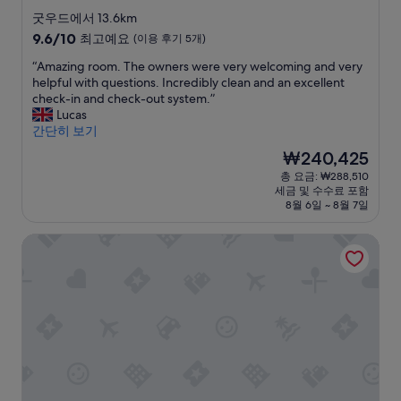
e
d
o
l
m
n
i
성
.
r
.
y
a
t
n
굿우드에서 13.6km
.
e
W
h
n
d
g
급
10
9.6/10
최고예요
(이용 후기 5개)
.
l
e
e
a
i
.
숙
점
a
h
l
n
n
G
“
“Amazing room. The owners were very welcoming and very
만
박
x
a
p
d
i
o
A
helpful with questions. Incredibly clean and an excellent
점
시
i
d
f
c
n
o
m
check-in and check-out system.”
중
설
n
a
u
a
g
d
a
Lucas
9.6
g
v
l
n
a
b
z
간단히 보기
점,
a
e
s
n
n
r
i
최
현
₩240,425
t
r
t
o
d
e
n
고
재
총 요금: ₩288,510
m
y
a
t
b
a
g
예
요
세금 및 수수료 포함
o
r
f
d
a
k
r
요,
금
8월 6일 ~ 8월 7일
s
e
f
o
r
f
o
(이
₩240,425
p
l
.
e
.
a
o
용
5 찰턴 밀 웨이 B&B
h
a
”
n
W
s
m
후
e
x
o
i
t
.
기
r
i
u
l
.
T
5
e
n
g
l
N
h
개)
.
g
h
s
i
e
T
s
f
t
c
o
h
t
o
a
e
w
e
a
r
y
l
n
d
y
t
h
o
e
e
.
h
e
c
r