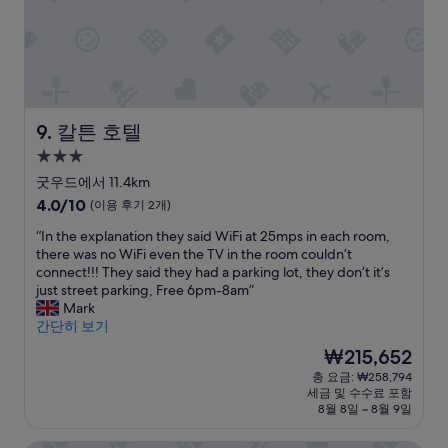
e
p
o
o
d
o
m
o
u
i
w
d
r
n
a
a
i
t
s
c
n
e
g
r
g
d
r
e
t
w
e
B
칼튼 호텔
9. 칼튼 호텔
h
i
a
&
3.0
i
t
t
B
성
s
h
,
i
굿우드에서 11.4km
c
t
b
n
급
10
4.0/10
(이용 후기 2개)
u
h
r
A
숙
점
r
e
e
r
“
“In the explanation they said WiFi at 25mps in each room,
만
박
r
q
a
u
I
there was no WiFi even the TV in the room couldn’t
점
시
e
u
k
n
n
connect!!! They said they had a parking lot, they don’t it’s
중
설
n
a
f
d
t
just street parking, Free 6pm-8am”
4.0
t
l
a
e
h
Mark
점,
h
i
s
l
e
간단히 보기
(이
e
t
t
.
e
용
현
₩215,652
a
y
w
F
x
후
재
총 요금: ₩258,794
t
o
a
r
p
기
요
세금 및 수수료 포함
w
f
s
o
l
2
금
8월 8일 ~ 8월 9일
a
t
d
m
a
개)
₩215,652
v
h
e
t
n