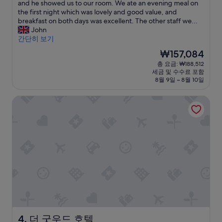
e
o
and he showed us to our room. We ate an evening meal on
우
s
u
the first night which was lovely and good value, and
훌
s
n
breakfast on both days was excellent. The other staff we...
륭
l
t
John
해
y
r
간단히 보기
요,
c
y
(이
현
₩157,084
l
p
용
재
총 요금: ₩188,512
e
u
후
요
세금 및 수수료 포함
a
b
기
금
8월 9일 ~ 8월 10일
n
w
357
₩157,084
.
i
개)
더 굿우드 호텔
T
t
h
h
e
a
s
c
t
o
a
z
f
y
f
a
i
t
n
m
t
o
h
s
e
p
p
h
더 굿우드 호텔
4. 더 굿우드 호텔