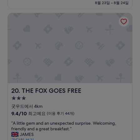
설
금
f
a
c
g
8월 23일 ~ 8월 24일
9.6
₩165,888
e
k
h
,
점,
c
e
e
w
THE FOX GOES FREE
최
t
s
c
h
고
s
s
k
i
예
t
u
-
c
요,
a
c
i
h
(이
r
h
n
d
용
t
a
a
o
후
t
g
n
e
기
o
r
d
s
330
t
e
c
'
개)
h
a
h
n
e
t
e
t
d
c
c
h
a
h
k
a
THE FOX GOES FREE
20. THE FOX GOES FREE
y
a
-
v
3.0
.
n
o
e
C
g
u
t
성
굿우드에서 4km
o
e
t
h
급
10
9.4/10
최고예요
(이용 후기 44개)
m
t
s
e
숙
점
m
o
y
b
“
“A little gem and an unexpected surprise. Welcoming,
만
박
u
b
s
e
A
friendly and a great breakfast.”
점
n
e
t
s
시
l
JAMES
중
i
p
e
t
설
i