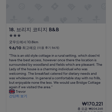
n
a
s
h
r
g
n
f
e
e
w
d
r
l
a
a
c
o
p
t
s
o
m
f
b
a
m
t
u
r
r
f
h
l
e
브리지 코티지 B&B
18. 브리지 코티지 B&B
e
o
e
w
a
3.0
a
r
R
i
k
성
l
t
o
t
f
굿우드에서 10.8km
t
a
p
h
a
급
10
9.6/10
최고예요
(이용 후기 56개)
r
b
e
q
s
숙
점
e
l
m
u
t
“
“This is an old style cottage in a rural setting, which does'nt
만
박
a
e
a
e
”
T
have the best access, however once there the location is
점
시
t
.
k
s
h
surrounded by woodland and fields which are pleasant. The
중
설
—
T
e
t
i
Lady of the house is a charming individual who was
9.6
f
h
r
i
s
welcoming. The breakfast catered for dietary needs and
점,
r
e
.
o
i
was wholesome. In general a comfortable stay with no frills,
최
e
s
”
n
s
but enjoyable none the less. We would use Bridge Cottage
고
s
h
s
a
again if we visited the area.”
예
h
o
.
n
Trevor
요,
,
w
I
o
간단히 보기
(이
t
e
n
l
용
현
₩170,221
h
r
c
d
후
재
총 요금: ₩204,265
o
i
r
s
기
요