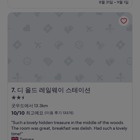
금
8월 31일 ~ 9월 1일
e
b
r
h
r
예
₩190,417
t
a
o
a
k
요,
디 올드 레일웨이 스테이션
o
t
n
n
i
(이
s
h
i
d
n
용
t
r
c
e
g
후
a
o
d
n
.
기
y
o
e
”
C
202
a
m
v
o
개)
n
w
i
m
d
i
c
f
e
t
e
o
a
h
s
r
t
a
.
t
.
g
S
a
”
o
e
b
o
r
l
디 올드 레일웨이 스테이션
7. 디 올드 레일웨이 스테이션
d
v
e
2.5
s
i
r
성
h
c
o
굿우드에서 13.3km
o
e
o
급
10
10/10
최고예요
(이용 후기 133개)
w
w
m
숙
점
e
a
s
“
“Such a lovely hidden treasure in the middle of the woods.
만
박
r
s
”
S
The room was great, breakfast was delish. Had such a lovely
점
시
a
g
u
time!”
중
설
n
o
c
Tamara