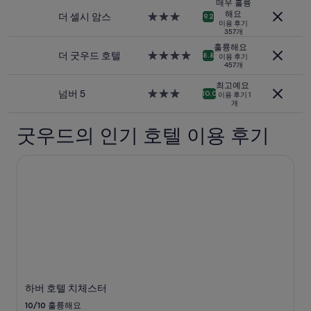
r
시
급
매우 훌륭
박
t
s
e
p
설
숙
해요
더 셀시 암스
3.0
9.2
기
a
.
l
이용 후기
r
박
성
준
357개
y
T
o
i
시
급
최
w
h
c
훌륭해요
s
설
숙
더 굿우드 호텔
4.0
8.8
저
이용 후기
a
e
a
e
박
457개
성
가
s
b
t
.
시
급
입
e
e
i
최고예요
W
설
숙
넘버 5
3.0
니
10.0
x
d
o
이용 후기 1
e
개
박
성
다.
c
w
n
l
시
급
요
e
a
i
c
굿우드의 인기 호텔 이용 후기
설
숙
금
l
s
s
o
박
과
l
v
s
m
시
예
e
e
u
하버 호텔 치체스터
i
설
약
n
r
r
n
가
t
y
r
g
능
,
c
o
,
여
a
o
u
f
부
n
m
n
r
는
d
f
d
i
변
t
y
e
e
경
h
.
d
n
될
e
T
b
d
수
.
h
y
l
하버 호텔 치체스터
있
.
e
w
y
10/10
훌륭해요
으
.
b
o