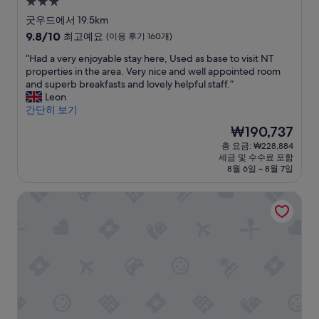
3.0
w
h
B
c
e
e
성
e
o
e
o
d
r
굿우드에서 19.5km
d
s
n
n
t
s
급
10
9.8/10
최고예요
(이용 후기 160개)
u
e
s
n
h
:
숙
점
s
n
o
e
e
)
“
“Had a very enjoyable stay here, Used as base to visit NT
만
박
t
f
n
c
r
.
H
properties in the area. Very nice and well appointed room
점
시
o
o
,
t
o
M
a
and superb breakfasts and lovely helpful staff.”
중
설
o
r
w
!
o
i
d
Leon
9.8
u
t
h
!
m
l
a
간단히 보기
점,
r
h
o
!
.
k
v
최
현
₩190,737
r
e
i
T
”
y
e
고
재
총 요금: ₩228,884
o
c
n
h
i
r
예
요
세금 및 수수료 포함
o
o
s
e
s
y
요,
금
8월 6일 ~ 8월 7일
m
n
t
y
a
e
(이
₩190,737
.
v
a
s
w
n
용
더 코스트야드.
W
e
n
a
o
j
후
e
n
t
i
n
o
기
a
i
l
d
d
y
160
t
e
y
t
e
a
개)
e
n
m
h
r
b
a
c
a
e
f
l
n
e
d
y
u
e
e
o
e
h
l
s
v
f
u
a
l
t
e
b
s
d
y
a