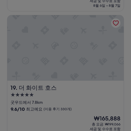
세금 및 수수료 포함
u
n
e
t
56
금
8월 6일 ~ 8월 7일
g
t
d
y
개)
₩170,221
h
h
i
l
더 화이트 호스
t
e
b
e
f
b
l
c
u
a
y
o
l
t
c
t
l
h
l
t
y
w
e
a
p
a
a
g
r
s
n
e
e
p
a
i
p
o
n
n
a
w
d
a
r
e
a
r
e
r
n
u
d
f
e
r
더 화이트 호스
19. 더 화이트 호스
,
u
x
a
5.0
a
l
c
l
성
n
a
e
s
굿우드에서 7.8km
d
n
l
e
급
10
9.6/10
최고예요
(이용 후기 330개)
a
d
l
t
숙
점
현
₩165,888
p
i
e
t
만
박
재
e
t
n
i
점
총 요금: ₩199,066
시
요
r
m
t
n
세금 및 수수료 포함
중