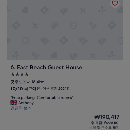
.
m
i
e
용
H
f
n
n
후
i
y
t
d
기
g
b
h
,
1
h
e
e
s
개)
l
d
r
e
y
a
o
h
r
n
o
r
e
d
m
s
c
p
f
a
o
i
o
u
m
l
r
b
m
l
c
e
East Beach Guest House
6. East Beach Guest House
e
o
h
r
4.0
n
w
a
u
성
d
s
r
n
굿우드에서 16.4km
e
,
g
d
급
10
10/10
최고예요
(이용 후기 202개)
d
e
i
a
숙
점
a
n
n
l
“
“Free parking. Comfortable rooms”
만
박
s
-
g
l
F
Anthony
점
시
a
s
e
e
r
간단히 보기
중
설
p
u
l
s
e
10.0
현
₩190,417
l
i
e
v
e
점,
재
총 요금: ₩228,501
a
t
c
o
p
최
요
세금 및 수수료 포함
c
e
t
r
a
고