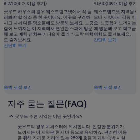
님
8.2/10(81개 이용 후기)
9.0/10(149개 이용 후기)
f
e
의
v
a
굿우드 하우스의 경우 웨스트햄프넷에서 꼭 둘
웨스트햄프넷 지역을 여
공
a
s
러봐야 할 장소 중 한 곳이에요. 이곳을 구경하
모터 서킷에서 각종 이벤
개
r
a
시고 나서 다른 명소들에도 방문해 보세요. 느긋
요. 느긋함이 느껴지는 
사
i
n
함이 느껴지는 이 지역에서 편안한 스파에 방문
에 방문해 보고 최고급 
진
e
t
해 보고 매력 넘치는 커피숍에 들러 식도락 여행
여행도 즐겨보세요.
t
.
도 즐겨보세요.
간단히 보기
y
T
간단히 보기
!
h
F
e
r
L
e
a
s
d
h
y
f
o
숙박 시설 보기
숙박 시설 보기
r
f
u
t
i
h
자주 묻는 질문(FAQ)
t
e
a
h
굿우드 주변 지역은 어떤 곳인가요?
n
o
d
u
굿우드의 경우 치체스터에 위치합니다. 친절한 분위기가
j
s
느껴지는 이 지역은 현지 바 등으로 유명하죠. 편리한 이동
u
e
을 위해 가까운 거리에 있는 259개 호텔과 기타 숙박 시설