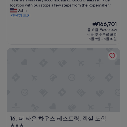
“The staff was very accomodating. Good breakfast. Nice
만
박
e
r
n
d
h
m
T
location with bus stops a few steps from the Ropemaker.”
점
시
x
d
t
s
e
f
h
John
중
설
c
e
s
u
o
o
e
간단히 보기
9.4
e
n
a
p
w
r
s
점,
현
₩166,701
l
,
n
e
n
t
t
최
재
총 요금: ₩200,034
l
o
d
r
e
a
a
고
요
세금 및 수수료 포함
e
f
p
b
r
b
f
예
금
8월 9일 ~ 8월 10일
n
f
l
b
i
l
f
요,
₩166,701
t
e
a
r
s
e
w
(이
더 타운 하우스 레스토랑, 객실 포함
.
r
c
e
s
r
a
용
T
i
e
a
u
o
s
후
h
n
s
k
c
o
v
기
e
g
o
f
h
m
e
154
o
a
f
a
a
s
r
개)
t
p
i
s
n
a
y
h
e
n
t
i
n
a
e
a
t
s
c
d
c
r
c
e
a
e
e
c
s
e
r
n
g
x
o
t
f
e
d
e
c
m
a
u
s
l
n
e
o
f
l
t
o
t
l
d
f
a
t
v
l
l
a
더 타운 하우스 레스토랑, 객실 포함
16. 더 타운 하우스 레스토랑, 객실 포함
w
n
o
e
e
e
t
3.0