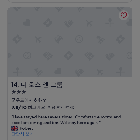
₩196,078
i
v
t
j
u
p
m
더 호스 앤 그룸
c
e
i
u
r
r
m
h
n
f
s
e
o
a
w
t
u
t
v
p
c
a
w
l
s
e
e
u
s
e
l
t
r
r
l
l
a
y
r
y
t
a
o
t
a
e
n
i
t
v
t
p
e
e
e
e
e
e
p
t
e
s
.
l
n
o
p
d
i
T
y
d
i
a
&
n
h
a
e
n
r
w
t
e
n
d
t
k
a
h
g
d
b
e
i
s
e
a
더 호스 앤 그룸
14. 더 호스 앤 그룸
g
u
d
n
v
a
r
3.0
o
t
,
g
e
r
d
성
o
w
s
,
r
e
e
굿우드에서 6.4km
d
e
p
F
y
a
n
급
10
9.8/10
최고예요
(이용 후기 40개)
v
w
o
r
k
.
w
숙
점
a
o
t
e
n
V
a
“
“Have stayed here seversl times. Comfortable rooms and
만
박
l
u
l
e
o
e
s
H
excellent dining and bar. Will stay here again.”
점
시
u
l
e
6
w
r
l
a
Robert
중
설
e
d
s
p
l
y
o
v
간단히 보기
9.8
,
l
s
m
e
n
v
e