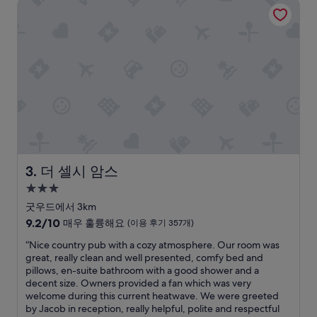
더 셀시 암스
a
a
용
m
s
후
e
l
기
n
o
136
i
v
개)
t
e
i
l
e
y
s
,
w
s
e
p
r
a
e
c
r
i
더 셀시 암스
3. 더 셀시 암스
e
o
3.0
a
u
성
l
s
굿우드에서 3km
l
a
급
10
9.2/10
매우 훌륭해요
(이용 후기 357개)
y
n
숙
점
g
d
“
“Nice country pub with a cozy atmosphere. Our room was
만
박
o
s
N
great, really clean and well presented, comfy bed and
점
시
o
p
i
pillows, en-suite bathroom with a good shower and a
중
설
d
o
c
decent size. Owners provided a fan which was very
9.2
”
t
e
welcome during this current heatwave. We were greeted
점,
l
c
by Jacob in reception, really helpful, polite and respectful
매