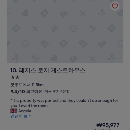
레지스 로지 게스트하우스
e
e
l
h
a
.
f
i
e
t
W
o
s
m
i
e
o
h
o
o
w
d
.
m
n
e
.
H
e
t
r
O
a
n
h
e
v
d
t
e
g
e
s
w
y
r
r
u
e
s
e
a
c
a
a
e
l
h
r
i
t
l
a
r
d
e
g
l
i
W
레지스 로지 게스트하우스
10. 레지스 로지 게스트하우스
d
i
o
v
i
2.0
b
v
v
e
F
성
y
e
e
d
i
굿우드에서 11.5km
J
n
l
,
a
급
10
9.4/10
최고예요
(이용 후기 40개)
a
t
y
w
t
숙
점
c
h
t
e
2
“
“This property was perfect and they couldn’t do enough for
만
박
o
e
i
w
5
T
you. Loved the room.”
점
시
b
p
m
e
m
h
Angela
중
설
i
r
e
r
p
i
간단히 보기
9.4
n
i
!
e
s
s
점,
현
₩95,977
r
c
”
w
i
p
최
재