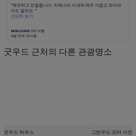
a
며,
r
o
"깨끗하고 친절합니다. 치체스터 시내와 매우 가깝고 와이파
n
추
e
d
이도 잘되요. "
d
가
a
l
간단히 보기
a
약
k
a
g
관
f
n
r
이
MINJUNG
3박 여행
a
d
e
6달 전에 게시됨
적
s
a
a
용
t
n
t
될
w
d
굿우드 근처의 다른 관광명소
b
수
a
f
r
있
s
i
e
습
g
e
a
니
r
l
k
다.
e
d
f
a
s
a
t
w
s
w
h
t
i
i
.
t
c
”
h
h
l
a
o
r
Andy Mumford 님의 사진
t
e
Andy
s
p
Mumford
굿우드 하우스
그린우드 모터 서킷
o
l