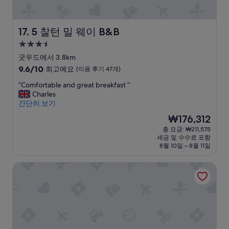
l
”
e
r
a
s
i
g
e
t
w
c
u
a
i
e
i
e
g
o
r
5 찰턴 밀 웨이 B&B
17. 5 찰턴 밀 웨이 B&B
o
s
a
n
e
3.5
u
t
i
w
v
성
s
s
n
i
e
굿우드에서 3.8km
b
.
.
t
r
급
10
9.6/10
최고예요
(이용 후기 47개)
r
M
”
h
y
숙
점
e
y
b
w
“
“Comfortable and great breakfast ”
만
박
a
b
u
e
C
Charles
점
시
k
e
s
l
o
간단히 보기
중
설
f
d
s
c
m
9.6
현
₩176,312
a
r
t
o
f
점,
재
총 요금: ₩211,575
s
o
o
m
o
최
요
세금 및 수수료 포함
t
o
p
i
r
고
금
8월 10일 ~ 8월 11일
e
m
s
n
t
예
₩176,312
a
w
a
g
a
요,
브리지 코티지 B&B
c
a
f
a
b
(이
h
s
e
n
l
용
m
l
w
d
e
후
o
a
s
v
a
기
r
r
t
e
n
47
n
g
e
r
d
개)
i
e
p
y
g