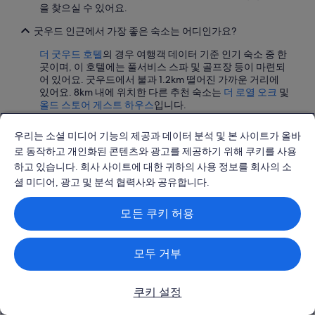
i
i
을 찾으실 수 있어요.
c
s
e
a
굿우드 인근에서 가장 좋은 숙소는 어디인가요?
a
c
s
h
더 굿우드 호텔
의 경우 여행객 데이터 기준 인기 숙소 중 한
w
a
곳이며, 이 호텔에는 풀서비스 스파 및 골프장 등이 마련되
e
r
어 있어요. 굿우드에서 불과 1.2km 떨어진 가까운 거리에
l
m
있어요. 8km 내에 위치한 다른 추천 숙소는
더 로열 오크
및
l
i
올드 스토어 게스트 하우스
입니다.
a
n
s
g
굿우드 근처에서 찾을 수 있는 호텔은 몇 개인가요?
우리는 소셜 미디어 기능의 제공과 데이터 분석 및 본 사이트가 올바
a
i
굿우드에서 가까운 거리에 있는 259개 호텔과 기타 숙박 시
로 동작하고 개인화된 콘텐츠와 광고를 제공하기 위해 쿠키를 사용
c
n
설을 익스피디아에서 찾으실 수 있어요.
h
d
하고 있습니다. 회사 사이트에 대한 귀하의 사용 정보를 회사의 소
o
i
셜 미디어, 광고 및 분석 협력사와 공유합니다.
굿우드 근처 호텔 예약을 취소해야 하는 경우 환불을 받을 수
i
v
있나요?
c
i
모든 쿠키 허용
e
d
예, 환불받으실 수 있습니다. 대부분의 객실 예약은 호텔의
s
u
취소 기한 전에 취소하는 경우 환불이 가능하며, 일반적으
o
a
로 이 기한은 도착 날짜 전 24~48시간 이내입니다. 환불 불
모두 거부
f
l
가 예약인 경우에도 예약 후 24시간 이내에 취소하고 환불
c
w
이 가능할 수도 있습니다. 날짜를 설정하고 "검색"을 클릭
o
h
한 다음 "전액 환불 가능"으로 필터링해 굿우드에서 가까운
o
o
쿠키 설정
추천 상품을 확인하실 수 있어요.
k
w