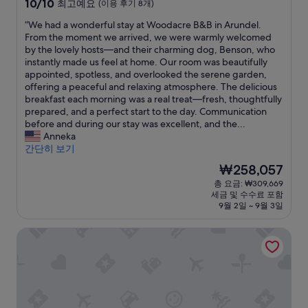
급
10
10/10
최고예요
(이용 후기 8개)
e
e
h
숙
점
d
r
e
“
“We had a wonderful stay at Woodacre B&B in Arundel.
만
박
a
B
m
W
From the moment we arrived, we were warmly welcomed
점
시
f
u
i
e
by the lovely hosts—and their charming dog, Benson, who
중
설
a
t
d
h
instantly made us feel at home. Our room was beautifully
10.0
n
c
d
a
appointed, spotless, and overlooked the serene garden,
점,
w
h
l
d
offering a peaceful and relaxing atmosphere. The delicious
최
h
e
e
a
breakfast each morning was a real treat—fresh, thoughtfully
고
i
r
o
w
prepared, and a perfect start to the day. Communication
예
c
C
f
o
before and during our stay was excellent, and the...
요,
h
h
t
n
Anneka
(이
w
e
h
d
간단히 보기
용
a
f
e
e
후
현
₩258,057
s
a
w
r
기
재
총 요금: ₩309,669
v
n
o
f
8
요
세금 및 수수료 포함
e
d
o
u
개)
금
9월 2일 ~ 9월 3일
r
w
d
l
₩258,057
y
a
s
s
칼튼 호텔
w
s
.
t
e
d
T
a
l
i
h
y
c
s
e
a
o
a
r
t
m
p
o
W