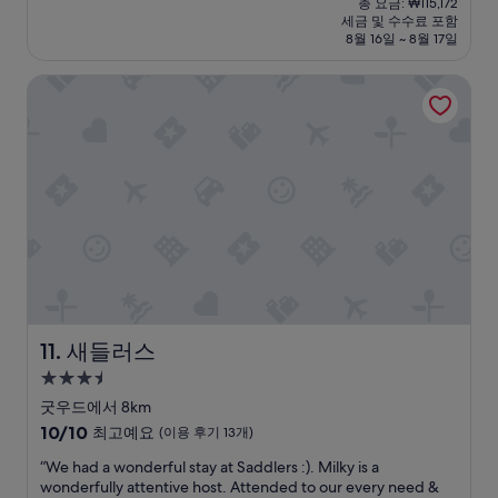
총 요금: ₩115,172
e
e
a
n
r
고
요
세금 및 수수료 포함
c
s
r
e
o
예
금
8월 16일 ~ 8월 17일
e
t
m
a
p
요,
₩95,977
p
h
l
c
e
(이
새들러스
t
e
y
h
r
용
i
y
w
r
t
후
o
c
e
o
y
기
n
h
l
o
w
40
,
a
c
m
a
개)
r
r
o
,
s
e
g
m
t
p
a
e
e
h
e
l
a
d
e
r
l
t
b
r
f
y
t
y
e
e
h
h
t
w
c
e
e
h
a
t
l
h
e
s
a
새들러스
11. 새들러스
p
o
l
n
n
3.5
f
t
o
o
d
성
u
e
v
W
t
굿우드에서 8km
l
l
e
i
h
급
10
10/10
최고예요
(이용 후기 13개)
,
a
l
F
e
숙
점
p
n
y
i
y
“
“We had a wonderful stay at Saddlers :). Milky is a
만
박
o
d
h
e
c
W
wonderfully attentive host. Attended to our every need &
점