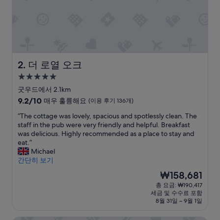
l
e
a
s
a
n
t
a
더 로열 오크
2. 더 로열 오크
n
5.0
d
성
h
굿우드에서 2.1km
e
급
10
9.2/10
매우 훌륭해요
(이용 후기 136개)
l
숙
점
p
“
“The cottage was lovely, spacious and spotlessly clean. The
만
박
f
T
staff in the pub were very friendly and helpful. Breakfast
점
시
u
h
was delicious. Highly recommended as a place to stay and
중
설
l
e
eat.”
9.2
-
c
Michael
점,
f
o
간단히 보기
매
o
t
우
현
₩158,681
o
t
훌
재
총 요금: ₩190,417
d
a
륭
요
세금 및 수수료 포함
a
g
해
금
8월 31일 ~ 9월 1일
n
e
요,
₩158,681
d
w
(이