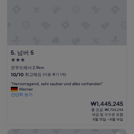
f
y
r
u
c
y
l
l
t
.
e
i
B
a
r
r
n
e
e
a
d
a
n
.
k
d
S
f
w
h
넘버 5
5. 넘버 5
a
e
o
3.0
s
l
r
성
t
l
t
굿우드에서 2.9km
w
p
a
급
10
10/10
최고예요
(이용 후기 1개)
a
r
g
숙
점
s
e
e
“
“Hervorragend, sehr sauber und alles vorhanden”
만
박
d
s
o
H
Werner
점
시
e
e
f
e
간단히 보기
중
설
l
n
s
r
10.0
현
₩1,445,245
i
t
o
v
점,
재
총 요금: ₩1,734,294
c
e
c
o
최
요
세금 및 수수료 포함
i
d
k
r
고
금
8월 15일 ~ 8월 16일
o
,
e
r
예
₩1,445,245
u
c
t
a
요,
East Beach Guest House
s
o
s
g
(이