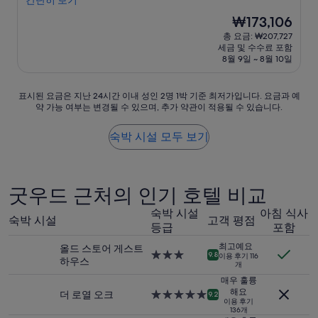
간단히 보기
9.4
c
r
m
a
t
점,
현
₩173,106
a
o
.
c
t
최
재
t
v
”
c
총 요금: ₩207,727
l
고
요
i
i
e
세금 및 수수료 포함
e
예
금
o
d
s
8월 9일 ~ 8월 10일
g
요,
₩173,106
n
e
s
e
(이
b
d
,
m
용
표
표시된 요금은 지난 24시간 이내 성인 2명 1박 기준 최저가입니다. 요금과 예
e
w
h
a
후
약 가능 여부는 변경될 수 있으며, 추가 약관이 적용될 수 있습니다.
시
f
i
o
n
기
된
o
t
w
d
44
요
r
h
e
숙박 시설 모두 보기
a
개)
금
e
l
v
n
은
a
a
e
u
지
n
r
r
n
난
d
g
o
굿우드 근처의 인기 호텔 비교
e
24
d
e
n
x
시
u
b
c
숙박 시설
아침 식사
p
숙박 시설
고객 평점
간
r
a
e
등급
포함
e
이
i
t
t
c
최고예요
올드 스토어 게스트
내
n
h
h
t
3.0
9.8
이용 후기 116
하우스
성
g
t
e
개
e
성
인
o
o
r
d
급
매우 훌륭
2
u
w
e
해요
s
숙
더 로열 오크
5.0
9.2
명
r
e
t
이용 후기
u
박
성
136개
1
s
l
h