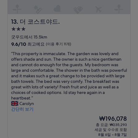
n
e
f
a
a
y
i
i
e
p
t
h
n
n
e
a
t
e
g
g
l
r
e
r
더 코스트야드.
13. 더 코스트야드.
m
o
a
k
n
e
3.0
e
n
t
i
t
,
성
a
s
h
n
i
U
굿우드에서 15.5km
l
i
o
g
v
s
급
10
9.6/10
최고예요
(이용 후기 11개)
o
t
m
l
e
e
숙
점
n
e
e
o
h
d
“
“This property is immaculate. The garden was lovely and
만
박
t
f
.
t
o
a
T
offers shade and sun. The owner is such a nice gentleman
점
시
h
o
O
,
s
s
h
and cannot do enough for the guests. My bedroom was
중
설
e
r
u
t
t
b
i
large and comfortable. The shower in the bath was powerful
9.6
f
t
r
h
.
a
s
and it makes such a great change to be provided with large
점,
i
h
r
e
A
s
p
bath towels. The bed was very comfy. The breakfast was
최
r
e
o
y
t
e
r
great with lots of variety! Fresh fruit and juice as well as a
고
s
G
o
d
t
t
o
choices of cooked options. Id stay here again in a
예
t
o
m
o
e
o
p
heartbeat.”
요,
n
o
w
n
n
v
e
Carolyn
(이
i
d
a
’
d
i
r
간단히 보기
용
g
w
s
t
e
s
t
후
현
₩196,078
h
o
b
i
d
i
y
기
재
총 요금: ₩235,293
t
o
e
t
t
t
i
11
요
세금 및 수수료 포함
w
d
a
’
o
N
s
개)
금
8월 6일 ~ 8월 7일
h
e
u
s
o
T
i