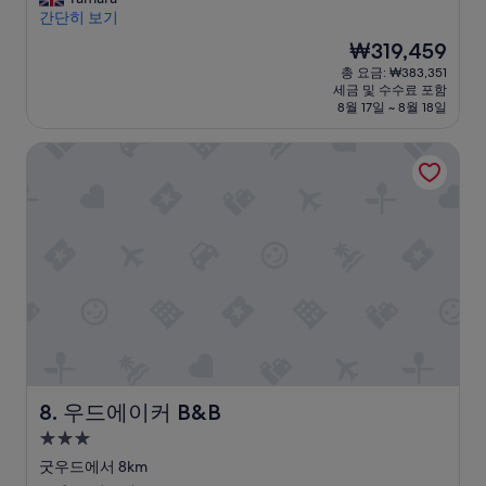
10.0
d
o
h
간단히 보기
점,
a
d
a
최
현
₩319,459
d
b
l
고
재
총 요금: ₩383,351
e
u
o
예
요
세금 및 수수료 포함
c
t
v
요,
금
8월 17일 ~ 8월 18일
e
n
e
(이
₩319,459
n
o
l
용
우드에이커 B&B
t
t
y
후
s
a
h
기
i
m
i
133
z
a
d
개)
e
z
d
.
i
e
O
n
n
w
g
t
n
.
r
e
A
e
r
t
a
s
e
s
p
a
u
r
t
r
우드에이커 B&B
8. 우드에이커 B&B
o
F
e
3.0
v
a
i
성
i
r
n
굿우드에서 8km
d
m
t