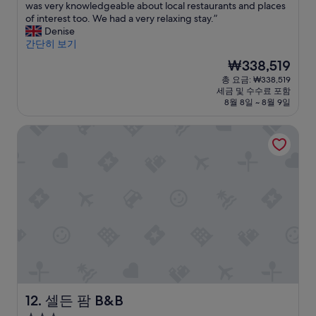
시
l
r
o
v
o
e
was very knowledgeable about local restaurants and places
중
설
i
e
s
e
u
h
of interest too. We had a very relaxing stay.”
10.0
t
s
t
n
l
a
Denise
점,
e
t
s
t
d
d
간단히 보기
최
a
a
—
h
n
a
고
현
₩338,519
n
u
a
e
’
w
예
재
총 요금: ₩338,519
d
r
n
T
t
o
요,
요
세금 및 수수료 포함
r
a
d
V
d
n
(이
금
8월 8일 ~ 8월 9일
e
n
t
i
o
d
용
₩338,519
s
t
h
n
e
e
후
셀든 팜 B&B
p
i
e
t
n
r
기
e
t
i
h
o
f
13
c
w
r
e
u
u
개)
t
a
c
r
g
l
f
s
h
o
h
s
u
n
a
o
f
t
l
o
r
m
o
a
a
t
m
c
r
y
n
g
i
o
y
a
d
r
n
u
o
t
h
e
g
l
u
S
e
a
d
d
.
a
s
t
o
n
L
d
h
.
g
’
o
d
셀든 팜 B&B
12. 셀든 팜 B&B
o
C
,
t
v
l