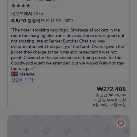
u
e
4.0
b
r
성
w
e
굿우드에서 1.2km
e
.
급
10
8.8/10
훌륭해요
(이용 후기 457개)
r
O
숙
점
e
u
“
“The hotel is looking very tired. Shortage of sockets in the
만
박
v
r
T
room for charging electronic devices. Service was good but
점
시
e
r
h
not amazing. Ate at Farmer Butcher Chef and was
중
설
r
o
e
disappointed with the quality of the food. Overall given the
8.8
y
o
h
prices they charge at the hotel and restaurant it was not
점,
f
m
o
great. Chosen for the convenience of being on site for the
훌
r
w
t
Goodwood event we attended but we would likely not stay
륭
i
a
e
there again.”
해
e
s
l
Melanie
요,
n
g
i
간단히 보기
(이
d
r
s
용
현
₩272,488
l
e
l
후
재
총 요금: ₩326,986
y
a
o
기
요
세금 및 수수료 포함
a
t
o
457
금
8월 25일 ~ 8월 26일
n
,
k
개)
₩272,488
d
r
i
넘버 5
h
e
n
e
a
g
l
l
v
p
l
e