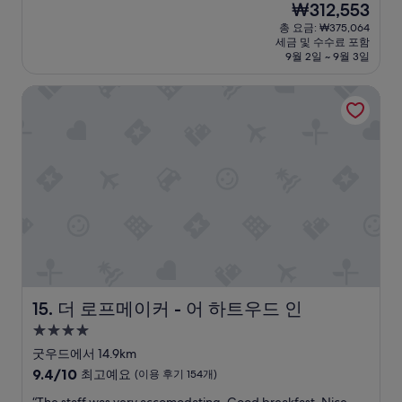
점,
현
₩312,553
a
i
,
-
d
i
e
s
최
재
총 요금: ₩375,064
n
k
a
8
g
c
l
t
고
요
세금 및 수수료 포함
d
e
n
a
e
e
y
a
예
금
9월 2일 ~ 9월 3일
b
l
d
m
a
a
a
y
요,
₩312,553
r
y
o
”
b
n
n
e
(이
더 로프메이커 - 어 하트우드 인
e
n
v
l
d
d
d
용
a
o
e
e
w
o
h
후
k
t
r
a
e
f
e
기
f
s
l
b
l
f
r
40
a
t
o
o
l
e
e
개)
s
a
o
u
a
r
s
t
y
k
t
p
s
e
o
t
e
l
p
s
v
n
h
d
o
o
h
e
b
e
t
c
i
a
r
o
r
h
a
n
d
s
t
e
e
l
t
e
l
h
a
s
r
e
a
t
d
g
e
e
d
n
i
더 로프메이커 - 어 하트우드 인
15. 더 로프메이커 - 어 하트우드 인
a
a
r
s
r
d
m
4.0
y
i
e
t
o
s
e
성
s
n
n
a
o
u
s
굿우드에서 14.9km
w
.
e
u
m
n
.
급
10
9.4/10
최고예요
(이용 후기 154개)
a
”
g
r
a
.
C
숙
점
s
a
a
n
T
o
“