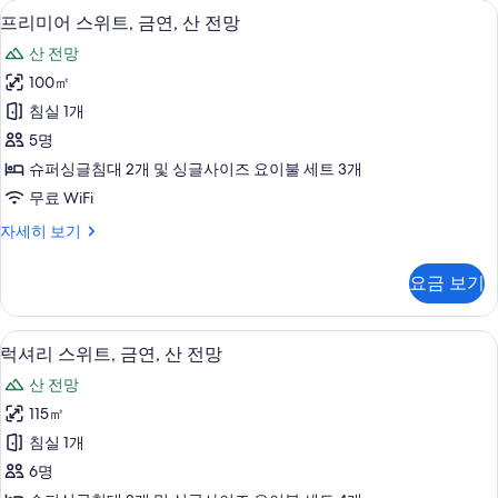
프리미어 스위트, 금연, 산 전망 | 고급 침
프
5
금
프리미어 스위트, 금연, 산 전망
진
리
연,
모
산 전망
산
미
전
두
100㎡
어
망
보
침실 1개
자
스
세
기
5명
위
히
슈퍼싱글침대 2개 및 싱글사이즈 요이불 세트 3개
보
트,
무료 WiFi
기
금
프
자세히 보기
연,
리
산
미
요금 보기
어
전
스
망
위
럭셔리 스위트, 금연, 산 전망 | 고급 침구
럭
5
트,
럭셔리 스위트, 금연, 산 전망
사
셔
금
진
산 전망
연,
리
산
모
115㎡
스
전
두
침실 1개
망
위
자
보
6명
트,
세