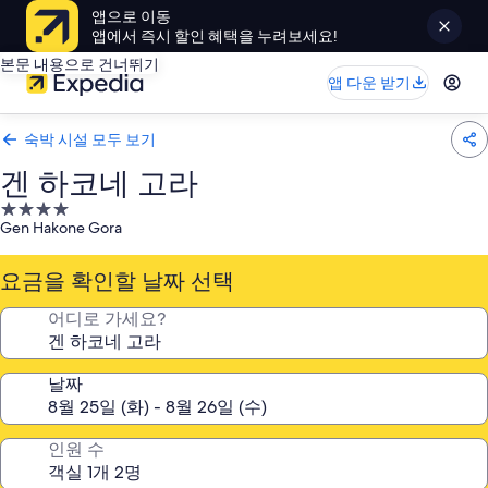
앱으로 이동
앱에서 즉시 할인 혜택을 누려보세요!
본문 내용으로 건너뛰기
앱 다운 받기
숙박 시설 모두 보기
겐 하코네 고라
4.0
Gen Hakone Gora
성
급
요금을 확인할 날짜 선택
숙
박
어디로 가세요?
시
설
날짜
인원 수