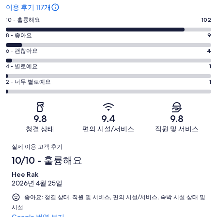
후
이용 후기 117개
기
평
10 - 훌륭해요
102
점
평
8 - 좋아요
9
10
점
평
-
6 - 괜찮아요
4
8
훌
점
평
-
4 - 별로예요
1
륭
6
좋
점
평
-
2 - 너무 별로예요
1
해
아
4
괜
점
요.
-
요.
찮
2
117
별
117
-
아
개
9.8
9.4
9.8
로
개
너
요.
이
청결 상태
편의 시설/서비스
직원 및 서비스
예
이
무
117
용
요.
용
이
별
개
후
실제 이용 고객 후기
117
후
로
이
기
용
10/10 - 훌륭해요
개
기
예
용
중
이
중
후
Hee Rak
요.
후
102
용
9
2026년 4월 25일
117
기
기
개
후
개
개
좋아요: 청결 상태, 직원 및 서비스, 편의 시설/서비스, 숙박 시설 상태 및
중
기
시설
이
4
중