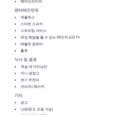
헤어드라이어
엔터테인먼트
넷플릭스
스마트 스피커
스트리밍 서비스
위성 채널을 볼 수 있는 55인치 LCD TV
태블릿 컴퓨터
훌루
식사 및 음료
객실 내 다이닝만
미니 냉장고
전기 주전자
커피/티 메이커
기타
금고
난방(온도 조절 가능)