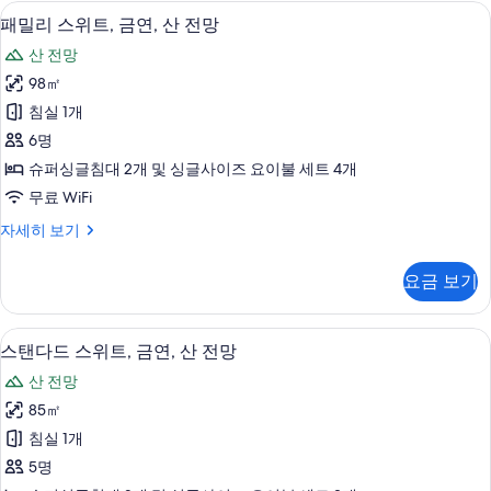
기
보
패밀리 스위트, 금연, 산 전망 | 고급 침구
패
7
기
패밀리 스위트, 금연, 산 전망
밀
산 전망
리
98㎡
스
침실 1개
위
6명
트,
슈퍼싱글침대 2개 및 싱글사이즈 요이불 세트 4개
금
무료 WiFi
연,
패
자세히 보기
산
밀
전
리
요금 보기
스
망
위
사
트,
스탠다드 스위트, 금연, 산 전망 | 고급 침
스
6
금
스탠다드 스위트, 금연, 산 전망
진
탠
연,
모
산 전망
산
다
전
두
85㎡
드
망
보
침실 1개
자
스
세
기
5명
위
히