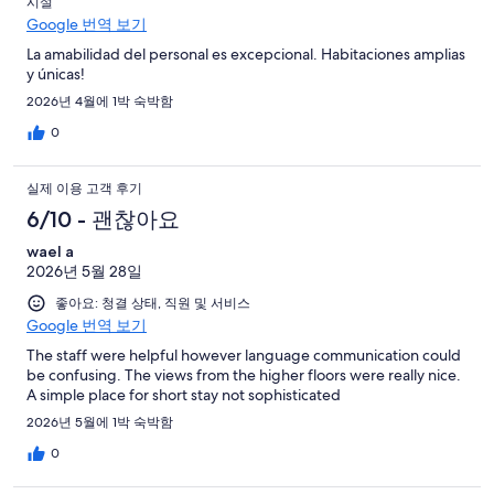
시설
Google 번역 보기
La amabilidad del personal es excepcional. Habitaciones amplias
y únicas!
2026년 4월에 1박 숙박함
0
실제 이용 고객 후기
6/10 - 괜찮아요
wael a
2026년 5월 28일
좋아요: 청결 상태, 직원 및 서비스
Google 번역 보기
The staff were helpful however language communication could
be confusing. The views from the higher floors were really nice.
A simple place for short stay not sophisticated
2026년 5월에 1박 숙박함
0