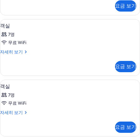
터
두
자
요금 보기
세
보
히
기
보
거실 공간 | 위성 채널 시청이 가능한 55인치
객
1
기
객실
실
7명
사
무료 WiFi
진
객
자세히 보기
모
실
두
자
요금 보기
세
보
히
기
보
스파 | 전신 트리트먼트, 마사지 서비스
객
1
기
객실
실
7명
사
무료 WiFi
진
객
자세히 보기
모
실
두
자
요금 보기
세
보
히