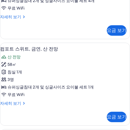
기
슈퍼싱글침대 2개 및 싱글사이즈 요이불 세트 4개
히
금
무료 WiFi
보
연,
기
럭
자세히 보기
산
셔
전
리
요금 보기
스
망
위
사
트,
고급 침구, 오리/거위털 이불, 객실 내 금고
컴
5
금
컴포트 스위트, 금연, 산 전망
진
포
연,
모
산 전망
산
트
전
두
58㎡
스
망
보
침실 1개
자
위
세
기
3명
트,
히
슈퍼싱글침대 2개 및 싱글사이즈 요이불 세트 1개
보
금
무료 WiFi
기
연,
컴
자세히 보기
산
포
전
트
요금 보기
스
망
위
사
트,