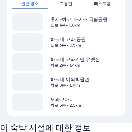
인근 명소
교통편
레스토랑
후지-하코네-이즈 국립공원
도보 1분
- 0.0km
하코네 고라 공원
도보 6분
- 0.5km
하코네 코와키엔 유넷산
차로 2분
- 1.4km
하코네 야외박물관
차로 3분
- 1.7km
오와쿠다니
차로 5분
- 2.0km
이 숙박 시설에 대한 정보