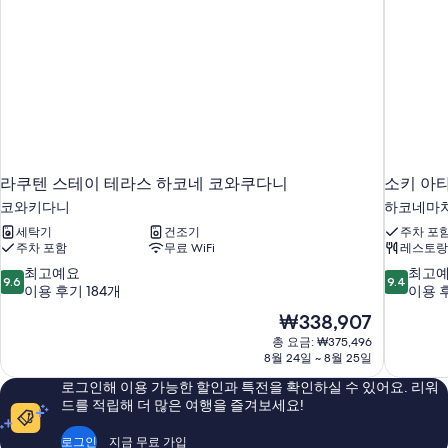
기
라쿠텐 스테이 테라스 하코네 코와쿠다니
소키 아
코와키다니
하코네마치에
세탁기
건조기
주차 포
주차 포함
무료 WiFi
레스토랑
10
10
최고예요
최고
9.6
9.4
점
점
이용 후기 184개
이용 후
만
만
현
₩338,907
점
점
재
총 요금: ₩375,496
중
중
요
8월 24일 ~ 8월 25일
9.6
9.4
금
점,
점,
로그인해 이용 가능한 할인과 특전을 확인하실 수 있어요. 리워
₩338,907
최
최
드를 적립해 더 많은 여행을 즐겨보세요!
고
고
예
예
로그인
지금 무료 가입