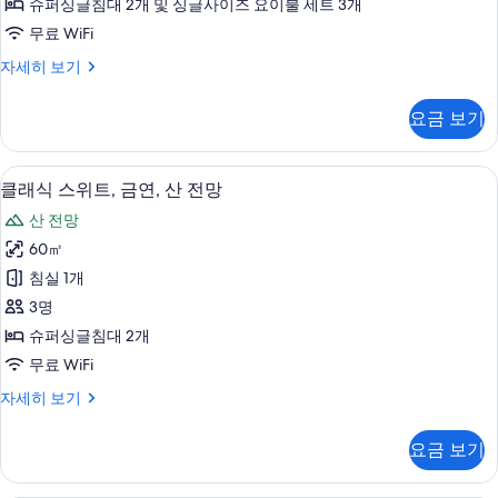
슈퍼싱글침대 2개 및 싱글사이즈 요이불 세트 3개
보
트,
무료 WiFi
기
금
스
자세히 보기
연,
탠
산
다
요금 보기
드
전
스
망
위
클래식 스위트, 금연, 산 전망 | 고급 침구
클
5
트,
클래식 스위트, 금연, 산 전망
사
래
금
진
산 전망
연,
식
산
모
60㎡
스
전
두
침실 1개
망
위
자
보
3명
트,
세
기
슈퍼싱글침대 2개
히
금
무료 WiFi
보
연,
기
클
자세히 보기
산
래
전
식
요금 보기
스
망
위
사
트,