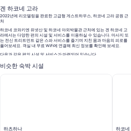
겐 하코네 고라
2022년에 리모델링을 완료한 고급형 게스트하우스, 하코네 고라 공원 근
처
하코네 코와키엔 유넷산 및 하코네 야외박물관 근처에 있는 겐 하코네 고
라에서는 다양한 편의 시설 및 서비스를 이용하실 수 있습니다. 마사지 또
는 전신 트리트먼트 같은 스파 서비스를 즐기며 지친 몸과 마음의 피로를
풀어보세요. 객실 내 무료 WiFi에 연결해 최신 정보를 확인해 보세요.
다음과 같은 편의 시설 및 서비스가 마련되어 있습니다.
셀프 주차 및 주차 대행 무료
비슷한 숙박 시설
짐 보관, 귀중품 보관함(프런트 데스크) 및 콘시어지 서비스
하츠하나
하코네 
엘리베이터, 24시간 운영 프런트 데스크 및 금연 시설
객실 특징
겐 하코네 고라의 모든 객실에는 편안하고 여유로운 숙박을 위해 전용 야
외 온수 욕조, 고급 침구 외에도 에어컨, 스마트 스피커 같은 특전이 갖춰져
있습니다.
이 밖에 다음과 같은 편의 시설 및 서비스를 모든 객실에서 이용하실 수 있
습니다.
하
하
하츠하나
하코네