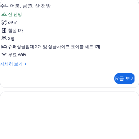
고급 침구, 오리/거위털 이불, 객실 내 금고
주
5
금
주니어룸, 금연, 산 전망
진
니
연,
모
산 전망
산
어
전
두
69㎡
룸,
망
보
침실 1개
자
금
세
기
3명
연,
히
슈퍼싱글침대 2개 및 싱글사이즈 요이불 세트 1개
보
산
무료 WiFi
기
전
주
자세히 보기
망
니
사
어
요금 보기
룸,
진
금
모
연,
산
두
전
보
망
자
기
세
히
보
기