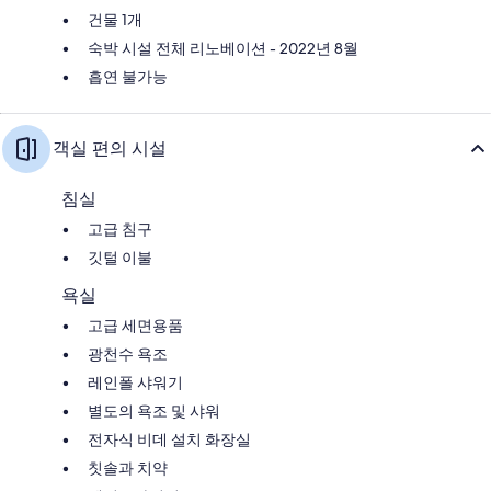
건물 1개
숙박 시설 전체 리노베이션 - 2022년 8월
흡연 불가능
객실 편의 시설
침실
고급 침구
깃털 이불
욕실
고급 세면용품
광천수 욕조
레인폴 샤워기
별도의 욕조 및 샤워
전자식 비데 설치 화장실
칫솔과 치약