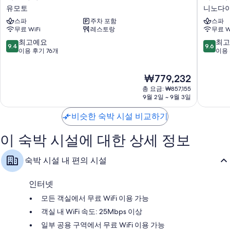
광천수 욕조, 레인폴 샤워기 및 고급 세면용품
츠
코
유모토
니노다
하
네
55인치 LCD TV - 넷플릭스, 훌루 및 스트리밍 서비스 이용 가능
스파
주차 포함
스파
나
고
무료 WiFi
레스토랑
무료 W
옷장 또는 벽장, 별도의 좌석 공간 및 미니 냉장고
유
와
모
키
10
10
최고예요
최고
9.4
9.6
토
엔
점
점
이용 후기 76개
이용 
텐-
만
만
유
점
점
현
₩779,232
니
중
중
재
노
9.4
9.6
총 요금: ₩857,155
요
다
점,
점,
9월 2일 ~ 9월 3일
금
이
최
최
₩779,232
라
고
고
비슷한 숙박 시설 비교하기
예
예
요,
요,
이 숙박 시설에 대한 상세 정보
이
이
용
용
숙박 시설 내 편의 시설
후
후
기
기
76
1,951
인터넷
개
개
모든 객실에서 무료 WiFi 이용 가능
객실 내 WiFi 속도: 25Mbps 이상
일부 공용 구역에서 무료 WiFi 이용 가능