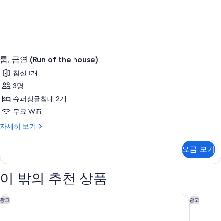
룸, 금연 (Run of the house)
침실 1개
3명
슈퍼싱글침대 2개
무료 WiFi
룸,
자세히 보기
금
연
요금 보기
(Run
of
the
이 밖의 추천 상품
house)
자
세
라쿠텐 스테이 테라스 하코네 코와쿠다니
소키 아
광고
광고
히
보