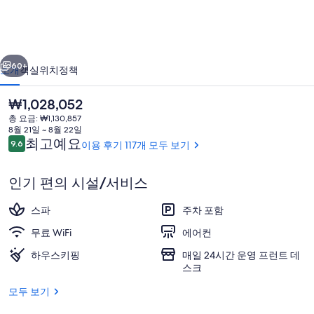
라
의
이전
다음
사
60+
소개
객실
위치
정책
진
현
₩1,028,052
갤
재
총 요금: ₩1,130,857
가
러
8월 21일 ~ 8월 22일
격
이
최고예요
9.6
이용 후기 117개 모두 보기
10점 만점 중 9.6점.
리
은
용
₩1,028,052
후
인기 편의 시설/서비스
기
스파
주차 포함
스탠다드 스위트, 금연, 산 전망 | 욕실 
무료 WiFi
에어컨
하우스키핑
매일 24시간 운영 프런트 데
스크
모두 보기