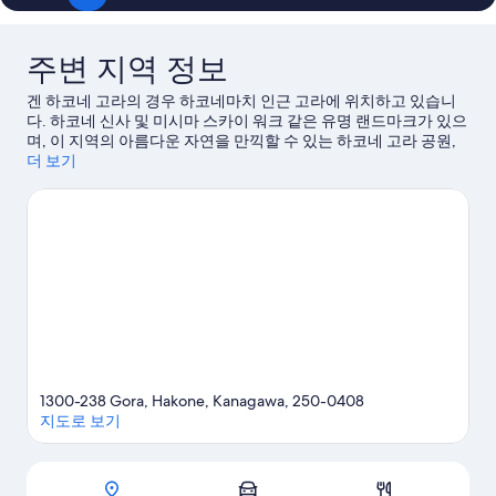
요,
요,
이
이
용
용
주변 지역 정보
후
후
기
기
겐 하코네 고라의 경우 하코네마치 인근 고라에 위치하고 있습니
184
254
다. 하코네 신사 및 미시마 스카이 워크 같은 유명 랜드마크가 있으
개
개
며, 이 지역의 아름다운 자연을 만끽할 수 있는 하코네 고라 공원,
오와쿠다니도 방문해 볼 만합니다. 하코네 코와키엔 유넷산도 놓
더 보기
치지 마세요.
하코네마치 여행 가이드 보기
하코네마치의 더 많은 게스트하우스 보기
1300-238 Gora, Hakone, Kanagawa, 250-0408
지도로 보기
지도