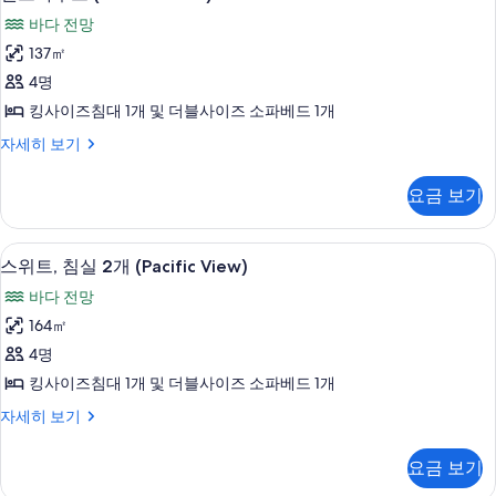
트
자
보
바다 전망
세
하
기
히
137㎡
우
보
4명
기
스
킹사이즈침대 1개 및 더블사이즈 소파베드 1개
(Penthouse
펜
자세히 보기
III)
트
사
하
요금 보기
우
진
스
모
(Penthouse
스위트, 침실 2개 (Pacific View) | 
스
두
7
III)
스위트, 침실 2개 (Pacific View)
위
자
보
바다 전망
세
트,
기
히
164㎡
침
보
4명
기
실
킹사이즈침대 1개 및 더블사이즈 소파베드 1개
2
스
자세히 보기
개
위
(Pacific
트,
요금 보기
View)
침
실