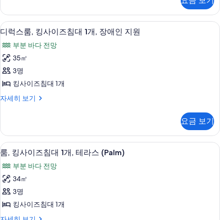
사
요금 보기
더
자
침
진
블
세
대
룸,
히
모
미니바, 객실 내 금고, 책상, 다리미/다
디
6
더
디럭스룸, 킹사이즈침대 1개, 장애인 지원
2
보
두
럭
블
기
개
부분 바다 전망
침
보
스
사
대
35㎡
기
룸,
2
진
3명
개
킹
모
자
킹사이즈침대 1개
사
세
두
디
자세히 보기
히
이
럭
보
보
즈
스
기
기
요금 보기
룸,
침
킹
대
사
미니바, 객실 내 금고, 책상, 다리미/다
룸,
7
이
룸, 킹사이즈침대 1개, 테라스 (Palm)
1
킹
즈
개,
부분 바다 전망
침
사
장
대
34㎡
이
1
애
3명
개,
즈
인
장
킹사이즈침대 1개
침
애
지
룸,
자세히 보기