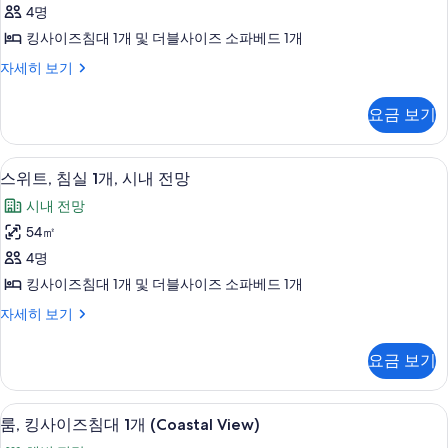
킹
1
다
4명
개,
사
전
바
킹사이즈침대 1개 및 더블사이즈 소파베드 1개
이
다
망
스
자세히 보기
전
즈
위
사
망
침
트,
자
진
요금 보기
킹
세
대
모
사
히
1
이
보
두
스위트, 침실 1개, 시내 전망 | 미니바, 
스
6
즈
개
스위트, 침실 1개, 시내 전망
기
보
위
침
및
시내 전망
대
기
트,
소
1
54㎡
침
개
파
4명
및
실
베
소
킹사이즈침대 1개 및 더블사이즈 소파베드 1개
1
파
드,
스
자세히 보기
베
개,
위
바
드,
시
트,
바
다
요금 보기
침
내
다
전
실
전
전
1
망
망
미니바, 객실 내 금고, 책상, 다리미/다
룸,
7
개,
망
룸, 킹사이즈침대 1개 (Coastal View)
(1
(1
킹
시
bedroom)