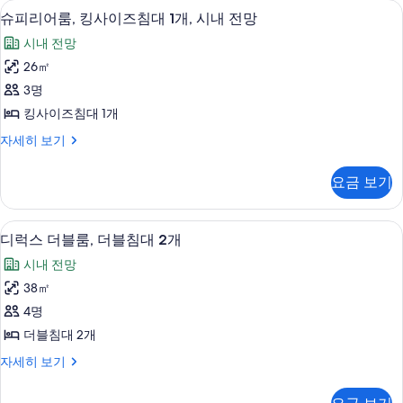
미니바, 객실 내 금고, 책상, 다리미/다
슈
6
사
슈피리어룸, 킹사이즈침대 1개, 시내 전망
대
피
이
1
시내 전망
즈
리
개,
침
26㎡
어
대
바
3명
1
룸,
다
개,
킹사이즈침대 1개
킹
바
전
슈
자세히 보기
다
사
피
망
전
이
리
망
사
요금 보기
어
자
즈
진
룸,
세
침
킹
히
모
디럭스 더블룸, 더블침대 2개 | 미니바,
디
6
사
디럭스 더블룸, 더블침대 2개
대
보
두
럭
이
기
1
시내 전망
즈
보
스
개,
침
38㎡
기
더
대
시
4명
1
블
내
개,
더블침대 2개
룸,
시
전
디
자세히 보기
내
더
럭
망
전
블
스
망