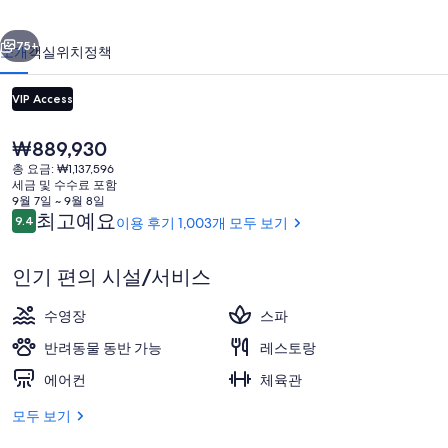
사
이전
다음
진
75+
소개
객실
위치
정책
갤
VIP Access
러
리
현
₩889,930
재
총 요금: ₩1,137,596
가
세금 및 수수료 포함
격
9월 7일 ~ 9월 8일
은
이
최고예요
9.4
이용 후기 1,003개 모두 보기
10점 만점 중 9.4점.
₩889,930
용
후
리셉션
인기 편의 시설/서비스
기
수영장
스파
반려동물 동반 가능
레스토랑
에어컨
체육관
모두 보기