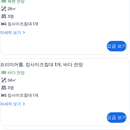
사
해변 전망
내
bedroom)
자
사
진
전
28㎡
세
사
이
망
히
모
3명
진
자
즈
보
두
세
킹사이즈침대 1개
모
기
침
히
보
룸,
자세히 보기
두
보
대
킹
기
기
보
1
사
요금 보기
기
이
개
즈
(Coastal
침
객실에서 보이는 전망
프
View)
7
대
프리미어룸, 킹사이즈침대 1개, 바다 전망
리
1
사
바다 전망
개
미
진
(Coastal
34㎡
어
View)
모
3명
자
룸,
두
세
킹사이즈침대 1개
킹
보
히
프
자세히 보기
보
사
기
리
기
이
미
요금 보기
어
즈
룸,
침
킹