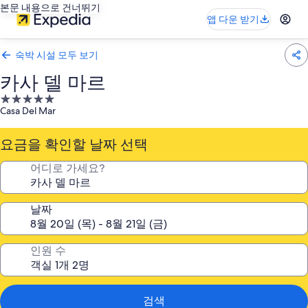
본문 내용으로 건너뛰기
앱 다운 받기
숙박 시설 모두 보기
카사 델 마르
5.0
Casa Del Mar
성
급
요금을 확인할 날짜 선택
숙
박
어디로 가세요?
시
설
날짜
인원 수
검색