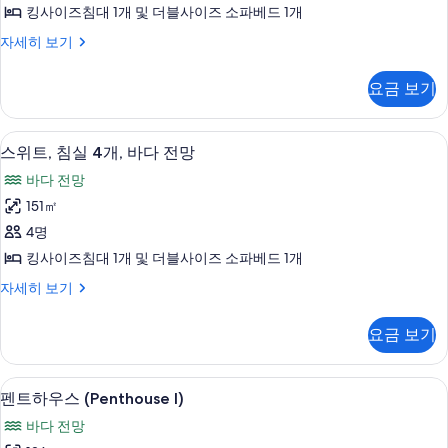
실
두
세
킹사이즈침대 1개 및 더블사이즈 소파베드 1개
3
히
보
스
자세히 보기
보
개,
위
기
기
바
트,
요금 보기
침
다
실
전
3
미니바, 객실 내 금고, 책상, 다리미/다
스
8
개,
망
스위트, 침실 4개, 바다 전망
위
바
사
바다 전망
다
트,
진
전
151㎡
침
망
모
4명
자
실
두
세
킹사이즈침대 1개 및 더블사이즈 소파베드 1개
4
히
보
스
자세히 보기
보
개,
위
기
기
바
트,
요금 보기
침
다
실
전
4
펜트하우스 (Penthouse I) | 미니바,
펜
7
개,
망
펜트하우스 (Penthouse I)
트
바
사
바다 전망
다
하