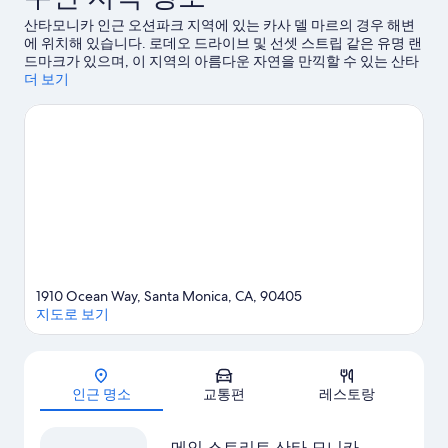
520
후
산타모니카 인근 오션파크 지역에 있는 카사 델 마르의 경우 해변
개
기
에 위치해 있습니다. 로데오 드라이브 및 선셋 스트립 같은 유명 랜
1,019
드마크가 있으며, 이 지역의 아름다운 자연을 만끽할 수 있는 산타
개
모니카 비치, 베니스 해변도 방문해 볼 만합니다. 각종 이벤트나 게
더 보기
임이 개최되는 KIA 포럼 또는 소파이 스타디움도 놓치지 마세요.
산타모니카 여행 가이드 보기
1910 Ocean Way, Santa Monica, CA, 90405
지도로 보기
지도
인근 명소
교통편
레스토랑
메인 스트리트 산타 모니카