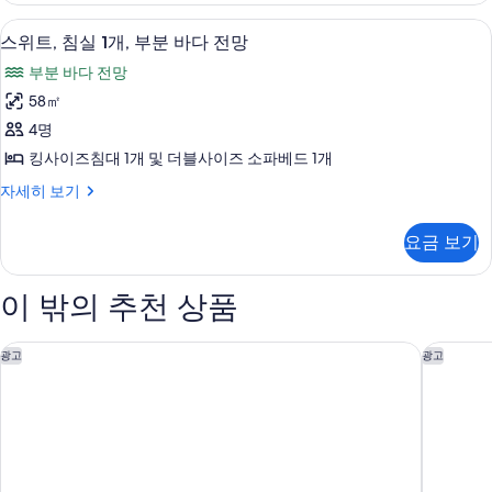
사
2
미니바, 객실 내 금고, 책상, 다리미/다
스
진
6
개
스위트, 침실 1개, 부분 바다 전망
위
(Pacific
모
부분 바다 전망
View)
트,
두
자
58㎡
침
세
보
4명
히
실
기
보
킹사이즈침대 1개 및 더블사이즈 소파베드 1개
1
기
스
자세히 보기
개,
위
부
트,
요금 보기
침
분
실
바
1
이 밖의 추천 상품
개,
다
부
전
분
콘래드 로스앤젤레스
테라네아
광고
광고
망
바
다
사
전
진
망
자
모
세
두
히