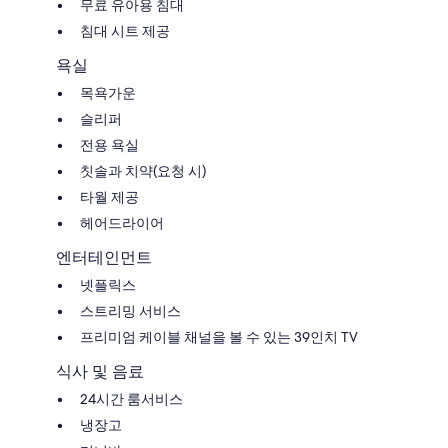
무료 유아용 침대
침대 시트 제공
욕실
목욕가운
슬리퍼
전용 욕실
칫솔과 치약(요청 시)
타월 제공
헤어드라이어
엔터테인먼트
넷플릭스
스트리밍 서비스
프리미엄 케이블 채널을 볼 수 있는 39인치 TV
식사 및 음료
24시간 룸서비스
냉장고