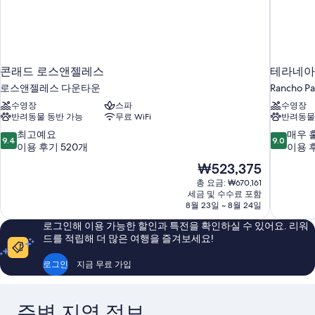
보
보
기
기
콘래드 로스앤젤레스
테라네아
로스앤젤레스 다운타운
Rancho Pa
수영장
스파
수영장
반려동물 동반 가능
무료 WiFi
반려동물
10
10
최고예요
매우 
9.4
9.0
점
점
이용 후기 520개
이용 후
만
만
현
₩523,375
점
점
재
총 요금: ₩670,161
중
중
요
세금 및 수수료 포함
9.4
9.0
금
8월 23일 ~ 8월 24일
점,
점,
₩523,375
최
매
로그인해 이용 가능한 할인과 특전을 확인하실 수 있어요. 리워
고
우
드를 적립해 더 많은 여행을 즐겨보세요!
예
훌
요,
륭
로그인
지금 무료 가입
이
해
용
요,
후
이
주변 지역 정보
기
용