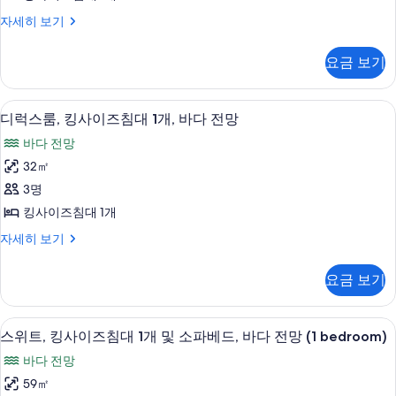
터
사
디
자세히 보기
이
럭
즈
스
요금 보기
룸,
침
킹
대
사
미니바, 객실 내 금고, 책상, 다리미/다
디
7
이
디럭스룸, 킹사이즈침대 1개, 바다 전망
1
럭
즈
개,
바다 전망
침
스
시
대
32㎡
룸,
1
내
3명
개,
킹
전
시
킹사이즈침대 1개
사
내
망
디
자세히 보기
전
이
럭
사
망
즈
스
자
진
요금 보기
룸,
세
침
모
킹
히
대
사
보
두
미니바, 객실 내 금고, 책상, 다리미/다
스
7
이
스위트, 킹사이즈침대 1개 및 소파베드, 바다 전망 (1 bedroom)
1
기
보
위
즈
개,
바다 전망
침
기
트,
바
대
59㎡