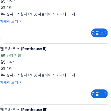
진
전
136㎡
우
망
모
4명
자
스
두
세
킹사이즈침대 1개 및 더블사이즈 소파베드 1개
(Penthouse
히
보
펜
자세히 보기
I)
보
트
기
기
사
하
요금 보기
우
진
스
모
(Penthouse
펜트하우스 (Penthouse II) | 미니바
펜
두
8
I)
펜트하우스 (Penthouse II)
트
자
보
바다 전망
세
하
기
히
131㎡
우
보
4명
기
스
킹사이즈침대 1개 및 더블사이즈 소파베드 1개
(Penthouse
펜
자세히 보기
II)
트
사
하
요금 보기
우
진
스
모
(Penthouse
펜트하우스 (Penthouse III) | 미니바
펜
두
8
II)
펜트하우스 (Penthouse III)