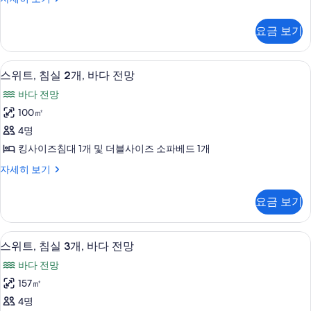
인
대
킹
원
지
1
사
원
사
요금 보기
이
개,
자
진
즈
세
테
침
히
모
미니바, 객실 내 금고, 책상, 다리미/다
스
6
대
라
스위트, 침실 2개, 바다 전망
보
두
위
1
기
스
바다 전망
개,
보
트,
(Palm)
테
100㎡
기
침
라
사
4명
스
실
진
(Palm)
킹사이즈침대 1개 및 더블사이즈 소파베드 1개
2
자
모
스
자세히 보기
세
개,
두
위
히
바
트,
보
보
요금 보기
침
다
기
기
실
전
2
객실에서 보이는 전망
스
7
개,
망
스위트, 침실 3개, 바다 전망
위
바
사
바다 전망
다
트,
진
전
157㎡
침
망
모
4명
자