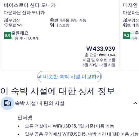
바
디
바이스로이 산타 모니카
디자인 
이
자
다운타운 산타 모니카
다운타운
스
인
수영장
반려동물 동반 가능
수영장
로
호
무료 WiFi
레스토랑
반려동
이
텔
산
즈
10
10
훌륭해요
매우
8.8
9.2
타
멤
점
점
이용 후기 1,011개
이용 
모
버
만
만
현
₩433,939
니
산
점
점
재
카
타
중
중
총 요금: ₩580,674
요
다
세금 및 수수료 포함
모
8.8
9.2
금
8월 30일 ~ 8월 31일
운
니
점,
점,
₩433,939
타
카
훌
매
비슷한 숙박 시설 비교하기
운
프
륭
우
산
로
해
훌
타
퍼
이 숙박 시설에 대한 상세 정보
요,
륭
모
호
이
해
니
텔
용
요,
숙박 시설 내 편의 시설
카
다
후
이
운
기
용
타
1,011
후
인터넷
운
개
기
모든 객실에서 WiFi(USD 15, 1일 기준) 이용 가능
산
922
타
개
일부 공용 구역에서 WiFi(USD 15, 숙박 기간 내 1회) 이용 가능
모