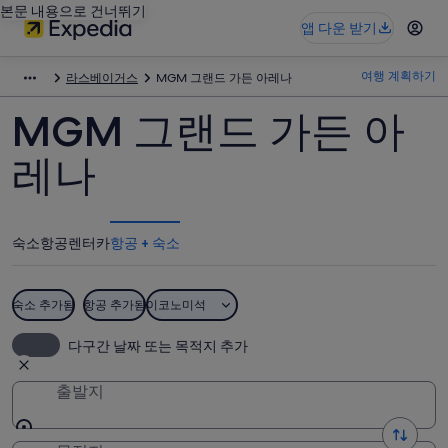
본문 내용으로 건너뛰기
앱 다운 받기
여행 계획하기
라스베이거스
MGM 그랜드 가든 아레나
MGM 그랜드 가든 아
레나
숙소
항공
렌터카
항공 + 숙소
숙소 추가됨
항공 추가됨
이코노미석
다구간 날짜 또는 목적지 추가
출발지