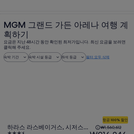
MGM 그랜드 가든 아레나 여행 계
획하기
요금은 지난 48시간 동안 확인된 최저가입니다. 최신 요금을 보려면
클릭해 주세요.
숙박 기간
숙박 시설 등급
좌석 등급
필터 모두 삭제
항공 100% 할인
1
하라스 라스베이거스, 시저스
₩1,560,612
인
3.5