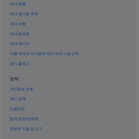
비너스 풀 클럽 근처 호텔
국내 호텔
라스베이거스의 주차 가능 호텔
국내 휴가용 주택
라스베이거스의 공항 셔틀 제공 호텔
국내 여행
하이 롤러 근처 호텔
국내 항공권
만달레이 베이 카지노 근처 호텔
국내 렌터카
사우스 라스베이거스의 사우나가 있는 호텔
여행 목적과 스타일에 따라 숙박 시설 선택
웨스트 오브 더 스트립의 사우나가 있는 호텔
공식 블로그
파라다이스의 아침 식사 제공 호텔
라스베이거스의 Station Casinos 호텔
정책
라스베이거스의 로맨틱 호텔
개인정보 보호
라스베이거스의 OYO Rooms 호텔
쿠키 정책
사우스 라스베이거스의 3성급 호텔
이용약관
이스트 오브 더 스트립의 4성급 호텔
법적 정보/연락처
파라다이스의 아파트
콘텐츠 지침 및 신고
아리아 카지노 근처 호텔