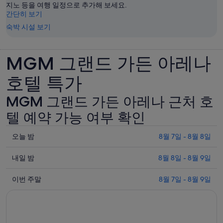
지노 등을 여행 일정으로 추가해 보세요.
간단히 보기
숙박 시설 보기
MGM 그랜드 가든 아레나
호텔 특가
MGM 그랜드 가든 아레나 근처 호
텔 예약 가능 여부 확인
오
오늘 밤
8월 7일 - 8월 8일
늘
내
밤
내일 밤
8월 8일 - 8월 9일
일
8
이
월
밤
이번 주말
8월 7일 - 8월 9일
번
7
8
일
월
주
-
8
말
8
일