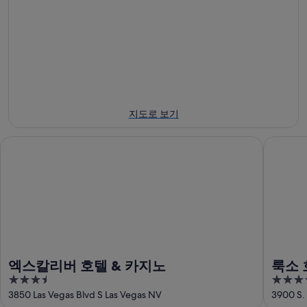
8
월
-
월
8
8
7
일
월
일
에
9
-
일
대
8
에
월
해
대
9
MGM
지도로 보기
일
그
해
에
랜
MGM
엑스칼리버 호텔 & 카지노
룩소 호텔
그
대
드
랜
해
가
드
MGM
든
그
가
아
랜
든
레
드
아
나
가
레
에
든
나
서
엑스칼리버 호텔 & 카지노
룩소 
아
에
가
3.5
3.5
레
서
까
out
out
3850 Las Vegas Blvd S Las Vegas NV
3900 S.
나
가
운