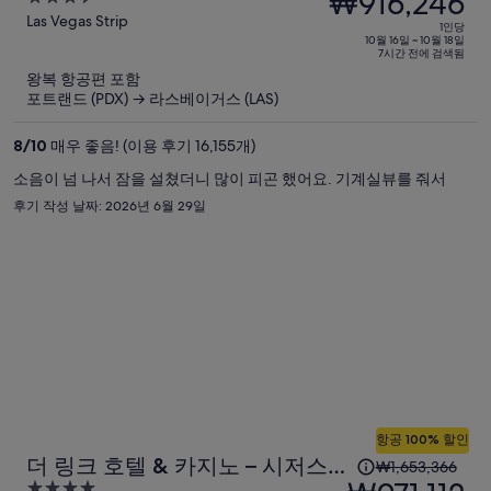
₩916,246
리워즈 데스티네이션
당
out
Las Vegas Strip
1인당
이
of
10월 16일 ~ 10월 18일
7시간 전에 검색됨
5
전
왕복 항공편 포함
요
포트랜드 (PDX) → 라스베이거스 (LAS)
금
은
8
/
10
매우 좋음! (이용 후기 16,155개)
₩1,560,612,
소음이 넘 나서 잠을 설쳤더니 많이 피곤 했어요. 기계실뷰를 줘서
현
후기 작성 날짜: 2026년 6월 29일
재
요
금
은
₩916,246
입
니
다.
항공 100% 할인
1
더 링크 호텔 & 카지노 – 시저스
₩1,653,366
인
4