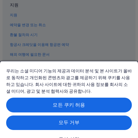
라스베이거스의 웨딩 호텔
지원
라스베이거스의 개인 별장
지원
라스베이거스 스트립의 바닷가 호텔
예약을 변경 또는 취소
라스베이거스의 허니문 리조트 및 호텔
환불 절차와 시기
라스베이거스 스트립의 공항 셔틀 제공 호텔
항공사 크레딧을 이용해 항공편 예약
라스베이거스의 반려동물 동반 가능 호텔
해외 여행에 필요한 문서
Mgm Grand 모노레일 역 근처 호텔
라스베이거스의 해변 호텔
우리는 소셜 미디어 기능의 제공과 데이터 분석 및 본 사이트가 올바
해리 리드 국제공항 근처 호텔
로 동작하고 개인화된 콘텐츠와 광고를 제공하기 위해 쿠키를 사용
하고 있습니다. 회사 사이트에 대한 귀하의 사용 정보를 회사의 소
더 코스모폴리탄 카지노 근처 호텔
© 2026 Expedia, Inc., Expedia Group 계열사. All rights reserved.
Expedia 및 비행기 로고는 Expedia, Inc.의 상표 또는 등록 상표입니다.
셜 미디어, 광고 및 분석 협력사와 공유합니다.
미켈롭 울트라 아레나 근처 호텔
분쟁 해결: 전화: 02-3480-0118, 이메일: travel@support.expedia.co.kr
트래블파트너익스체인지코리아 주식회사. 사업자등록번호: 821-88-01025
라스베이거스의 아파트식 호텔
모든 쿠키 허용
익스피디아트래블코리아 주식회사, 서울특별시 종로구 종로5길 7(청진동).
사업자등록번호: 724-86-00245.
라스베이거스 스트립의 4성급 호텔
관광사업자등록번호: 제2016-000008호, 통신판매업신고번호: 2015-서울
종로-1091, 대표이사: 정경륜
라스베이거스 스트립의 부티크 호텔
모두 거부
더 링크 근처 호텔