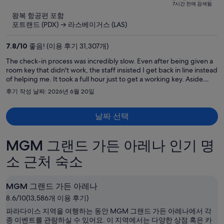
7시간 전에 검색됨
5
전
왕복 항공편 포함
요
포트랜드 (PDX) → 라스베이거스 (LAS)
금
은
7.8
/
10
좋음! (이용 후기 31,307개)
₩1,580,775,
The check-in process was incredibly slow. Even after being given a
현
room key that didn't work, the staff insisted I get back in line instead
재
of helping me. It took a full hour just to get a working key. Aside
요
from the good location, this place has no redeeming qualities. I will
후기 작성 날짜: 2026년 6월 20일
definitely not be returning.
금
은
날짜 선택
₩930,115
입
니
MGM 그랜드 가든 아레나 인기 명
다.
소 근처 숙소
MGM 그랜드 가든 아레나
8.6/10(13,586개 이용 후기)
파라다이스 지역을 여행하는 동안 MGM 그랜드 가든 아레나에서 각
종 이벤트를 관람하실 수 있어요. 이 지역에서는 다양한 상점 혹은 카