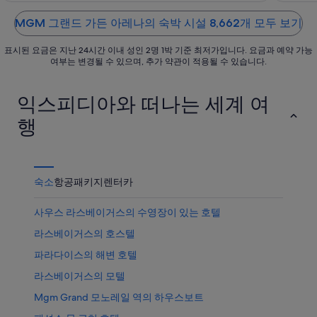
of
of
에
까
상
5
5
서
운
품
MGM 그랜드 가든 아레나의 숙박 시설 8,662개 모두 보기
가
상
가
표시된 요금은 지난 24시간 이내 성인 2명 1박 기준 최저가입니다. 요금과 예약 가능
까
품
격
여부는 변경될 수 있으며, 추가 약관이 적용될 수 있습니다.
운
가
확
상
격
인
익스피디아와 떠나는 세계 여
품
확
가
인
행
격
확
인
숙소
항공
패키지
렌터카
사우스 라스베이거스의 수영장이 있는 호텔
라스베이거스의 호스텔
파라다이스의 해변 호텔
라스베이거스의 모텔
Mgm Grand 모노레일 역의 하우스보트