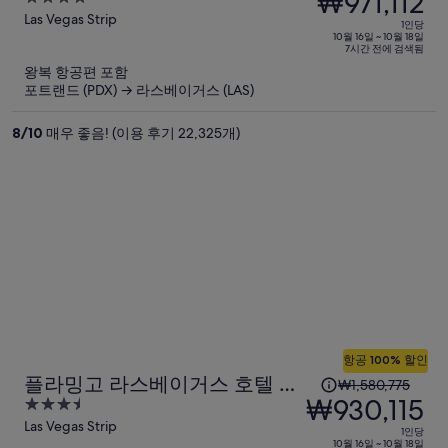
₩971,112
리워드 데스티네이션
당
out
Las Vegas Strip
1인당
이
of
10월 16일 ~ 10월 18일
7시간 전에 검색됨
5
전
왕복 항공편 포함
요
포트랜드 (PDX) → 라스베이거스 (LAS)
금
은
8
/
10
매우 좋음! (이용 후기 22,325개)
₩1,653,366,
현
재
요
금
은
₩971,112
입
니
다.
항공 100% 할인
1
플라밍고 라스베이거스 호텔 &
₩1,580,775
인
₩930,115
3.5
카지노
당
out
Las Vegas Strip
1인당
이
of
10월 16일 ~ 10월 18일