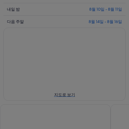
늘
내
밤
내일 밤
8월 10일 - 8월 11일
일
8
다
월
밤
다음 주말
8월 14일 - 8월 16일
음
9
8
일
월
주
-
10
말
8
일
8
월
-
월
10
8
14
일
월
일
에
11
-
일
대
8
에
월
해
대
16
나
지도로 보기
일
해
고
에
나
파
피닉스 파크 호텔
리틀 아
대
고
인
해
파
애
나
인
플
고
애
파