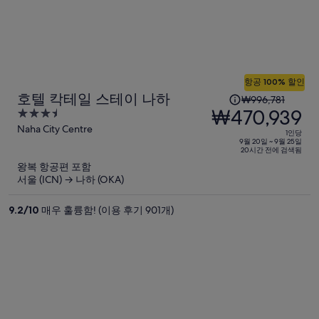
항공 100% 할인
1
호텔 칵테일 스테이 나하
₩996,781
인
₩470,939
3.5
당
out
Naha City Centre
1인당
이
of
9월 20일 ~ 9월 25일
20시간 전에 검색됨
5
전
왕복 항공편 포함
요
서울 (ICN) → 나하 (OKA)
금
은
9.2
/
10
매우 훌륭함! (이용 후기 901개)
₩996,781,
현
재
요
금
은
₩470,939