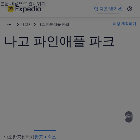
본문 내용으로 건너뛰기
앱 다운 받기
여행 계획하기
나고시
나고 파인애플 파크
나고 파인애플 파크
나
고
파
1
인
애
숙소
항공
렌터카
항공 + 숙소