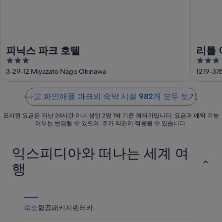
파
플
크
인
파
에
애
크
서
플
에
가
피닉스 파크 호텔
리틀 
파
서
까
3
3
크
가
운
out
out
3-29-12 Miyazato Nago Okinawa
1219-37
에
까
상
of
of
서
운
품
5
5
가
상
나고 파인애플 파크의 숙박 시설 982개 모두 보기
가
까
품
격
표시된 요금은 지난 24시간 이내 성인 2명 1박 기준 최저가입니다. 요금과 예약 가능
운
가
확
여부는 변경될 수 있으며, 추가 약관이 적용될 수 있습니다.
상
격
인
품
확
익스피디아와 떠나는 세계 여
가
인
격
행
확
인
숙소
항공
패키지
렌터카