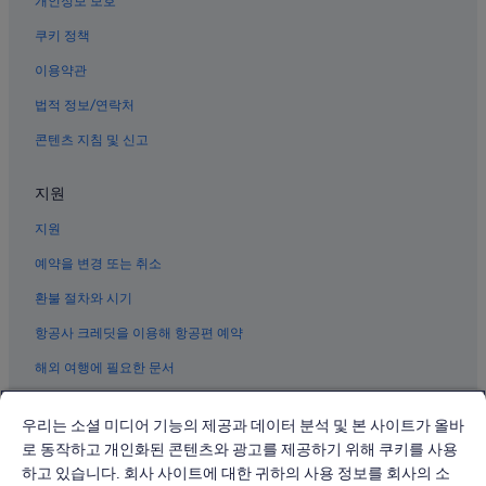
개인정보 보호
가부소카 호텔
쿠키 정책
나고시의 콘도
이용약관
나고시의 5성급 호텔
법적 정보/연락처
나고시의 스파가 있는 리조트 및 호텔
콘텐츠 지침 및 신고
야마노하의 3성급 호텔
가부의 빌라
지원
고가의 4성급 호텔
지원
나고시의 워터파크 호텔
예약을 변경 또는 취소
야마노하 호텔
환불 절차와 시기
고가야마의 5성급 호텔
항공사 크레딧을 이용해 항공편 예약
비이마타의 5성급 호텔
해외 여행에 필요한 문서
가부의 5성급 호텔
다마시로 호텔
우리는 소셜 미디어 기능의 제공과 데이터 분석 및 본 사이트가 올바
아가리에의 5성급 호텔
로 동작하고 개인화된 콘텐츠와 광고를 제공하기 위해 쿠키를 사용
하고 있습니다. 회사 사이트에 대한 귀하의 사용 정보를 회사의 소
고가야마의 3성급 호텔
© 2026 Expedia, Inc., Expedia Group 계열사. All rights reserved.