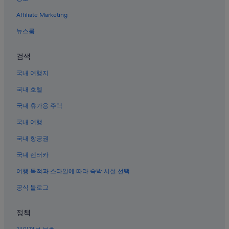
나고시의 4성급 호텔
Affiliate Marketing
가부소카의 5성급 호텔
뉴스룸
나고 파인애플 파크 근처 호텔
나고 박물관 근처 호텔
검색
고가야마의 빌라
국내 여행지
가부 호텔
국내 호텔
나고 성 역사공원 근처 호텔
국내 휴가용 주택
나고시의 바닷가 호텔
국내 여행
가부의 료칸
국내 항공권
아라시야마 전망대 근처 호텔
국내 렌터카
나고시의 리조트
여행 목적과 스타일에 따라 숙박 시설 선택
고가 호텔
공식 블로그
나고 시청 근처 호텔
나고시 호텔
정책
이사가와 호텔