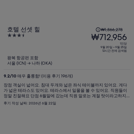
입
니
다.
1
호텔 선셋 힐
₩1,866,278
인
₩712,956
3.5
당
out
1인당
이
of
9월 20일 ~ 9월 25일
12시간 전에 검색됨
5
전
왕복 항공편 포함
요
서울 (ICN) → 나하 (OKA)
금
은
9.2
/
10
매우 훌륭함! (이용 후기 196개)
₩1,866,278,
장점 객실이 넓어요. 침대 두개와 넓은 좌식 테이블까지 있어요. 게다
현
가 넓은 테라스도 있어요. 테라스에서 일몰을 볼 수 있어요. 직원들이
재
정말 친절해요 단점 6월말에 갔는데 직원 말로는 계절 탓이라고하지만
요
곰팡이 냄새가 좀 났어요. 이야기 했더니 다른 방으로 친절하게 바꿔주
후기 작성 날짜: 2026년 6월 22일
셨는데 좀 덜한듯 했지만 그래도 냄새가 났어요.
금
은
₩712,956
입
니