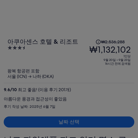
다.
1
아쿠아센스 호텔 & 리조트
₩2,536,288
인
₩1,132,102
3.5
당
out
1인당
이
of
9월 20일 ~ 9월 23일
16시간 전에 검색됨
5
전
왕복 항공편 포함
요
서울 (ICN) → 나하 (OKA)
금
은
9.6
/
10
최고 좋음! (이용 후기 201개)
₩2,536,288,
아름다운 풍경과 접근성이 좋았음
현
후기 작성 날짜: 2025년 6월 7일
재
요
금
날짜 선택
은
₩1,132,102