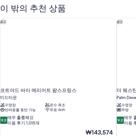
대
킹
기
이 밖의 추천 상품
사
1
이
개,
즈
코트야드 바이 메리어트 팜스프링스
더 웨스틴
광고
광고
수
침
대
영
1
장
개,
수
전
영
망
장
전
(Upstairs)
망
사
(Upstairs)
진
자
세
모
코트야드 바이 메리어트 팜스프링스
더 웨스틴
히
두
보
미드타운
Palm Dese
기
보
수영장
온수 욕조
수영장
반려동물 동반 가능
무료 WiFi
주방
기
10
10
매우 훌륭해요
매우 
9.2
9.2
점
점
이용 후기 1,015개
이용 후
만
만
현
₩143,574
점
점