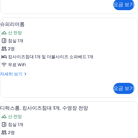
히
침
식
두
요금 보기
보
룸,
대
기
보
킹
1
사
기
고급 침구, 객실 내 금고, 다리미/다리미판,
슈
3
이
개
슈피리어룸
피
즈
사
산 전망
침
리
진
대
침실 1개
어
1
모
2명
개
룸
두
자
킹사이즈침대 1개 및 더블사이즈 소파베드 1개
사
세
보
무료 WiFi
히
진
기
보
슈
자세히 보기
모
기
피
두
리
요금 보기
어
보
룸
기
자
디럭스룸, 킹사이즈침대 1개, 수영장 전망 
디
3
세
디럭스룸, 킹사이즈침대 1개, 수영장 전망
럭
히
산 전망
보
스
기
침실 1개
룸,
2명
킹