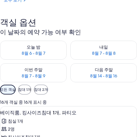
모두 보기
의
사
진
객실 옵션
갤
이 날짜의 예약 가능 여부 확인
러
오늘 밤 예약 가능 여부 확인, 8월 6 - 8월 7
내일 예약 가능 여부 확인, 8월 7 
오늘 밤
내일
리
8월 6 - 8월 7
8월 7 - 8월 8
이번 주말 예약 가능 여부 확인, 8월 7 - 8월 9
다음 주말 예약 가능 여부 확인, 8월
이번 주말
다음 주말
8월 7 - 8월 9
8월 14 - 8월 16
객
모든 객실
침대 1개
침대 2개
실
에
16개 객실 중 16개 표시 중
사
고급 침구, 객실 내 금고, 다리미/다리미판,
베
3
베이직룸, 킹사이즈침대 1개, 파티오
용
이
가
침실 1개
직
능
2명
룸,
한