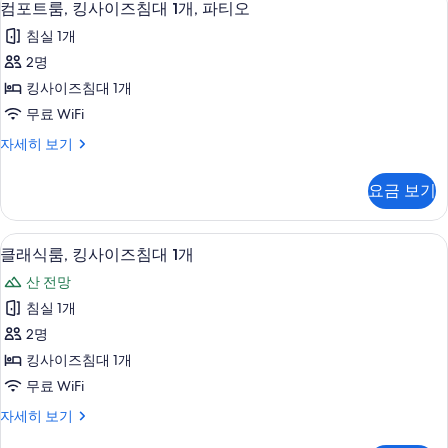
4
이
컴포트룸, 킹사이즈침대 1개, 파티오
1
히
모
포
즈
보
개,
침실 1개
침
두
기
트
파
대
2명
보
룸,
1
티
킹사이즈침대 1개
개,
기
킹
오
파
무료 WiFi
사
티
사
컴
자세히 보기
오
이
포
진
자
즈
트
세
모
요금 보기
룸,
히
침
두
킹
보
대
사
기
보
클래식룸, 킹사이즈침대 1개 | 고급 침구,
클
2
이
클래식룸, 킹사이즈침대 1개
1
기
래
즈
개,
산 전망
침
식
파
대
침실 1개
룸,
1
티
2명
개,
킹
오
파
킹사이즈침대 1개
사
티
사
무료 WiFi
오
이
진
자
클
자세히 보기
즈
세
래
모