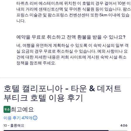
타퀴츠 리버 에스테이츠에 위치한 이 호텔의 경우 걸어서 10분 이
내의 거리에 샌재신토산맥 및 무어튼 식물원 등이 있습니다. 팜스
프링스 미술관 및 팜스프링스 컨벤션센터 또한 5km 이내에 있습
니다.
예약을 무료로 취소하고 전액 환불을 받을 수 있나요?
네, 여행을 유연하게 계획하실 수 있도록 이 숙박 시설의 일부 객
실 요금의 경우 무료로 취소하실 수 있습니다. 예외 사항이나 요
건에 대한 자세한 내용은 저희 사이트에 게시된 숙박 시설 취소
정책을 참조해 주세요.
호텔 캘리포니아 - 타운 & 데저트
이
부티크 호텔 이용 후기
용
후
최고예요
9.6
기
이용 후기 479개
평
10 - 훌륭해요
406