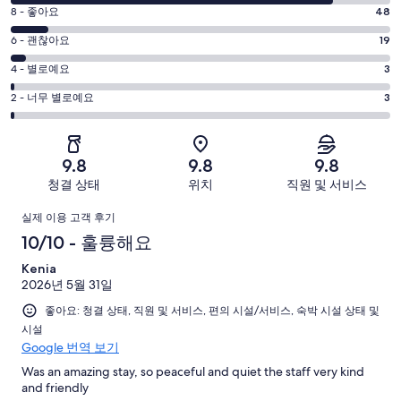
점
평
8 - 좋아요
48
10
점
평
-
6 - 괜찮아요
19
8
훌
점
평
-
4 - 별로예요
3
륭
6
좋
점
평
-
2 - 너무 별로예요
3
해
아
4
괜
점
요.
-
요.
찮
2
479
별
479
-
아
개
9.8
9.8
9.8
로
개
너
요.
이
청결 상태
위치
직원 및 서비스
예
이
무
479
용
요.
용
이
별
개
후
실제 이용 고객 후기
479
후
로
이
기
용
10/10 - 훌륭해요
개
기
예
용
중
이
중
후
Kenia
요.
후
406
용
48
2026년 5월 31일
479
기
기
개
후
개
개
좋아요: 청결 상태, 직원 및 서비스, 편의 시설/서비스, 숙박 시설 상태 및
중
기
시설
이
19
중
Google 번역 보기
용
개
3
후
Was an amazing stay, so peaceful and quiet the staff very kind
개
and friendly
기