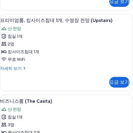
요금 보기
드
침
룸,
대
퀸
고급 침구, 객실 내 금고, 다리미/다리미판,
프
6
사
프리미엄룸, 킹사이즈침대 1개, 수영장 전망 (Upstairs)
2
리
이
개
산 전망
즈
미
(Upstairs)
침
침실 1개
엄
대
사
2명
2
룸,
진
개
킹사이즈침대 1개
킹
(Upstairs)
모
무료 WiFi
자
사
두
세
프
자세히 보기
이
히
보
리
보
즈
미
기
요금 보기
기
엄
침
룸,
대
킹
고급 침구, 객실 내 금고, 다리미/다리미판,
비
5
사
비즈니스룸 (The Casita)
1
즈
이
개,
산 전망
즈
니
수
침
침실 1개
스
대
영
3명
1
룸
장
개,
퀸사이즈침대 2개