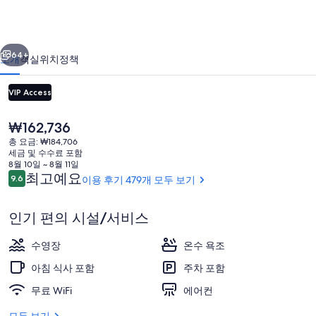
니
아
이전
다음
-
64+
소개
객실
위치
정책
타
운
VIP Access
&
현
₩162,736
데
재
총 요금: ₩184,706
가
세금 및 수수료 포함
저
격
8월 10일 ~ 8월 11일
은
이
최고예요
9.6
이용 후기 479개 모두 보기
트
10점 만점 중 9.6점.
₩162,736
용
부
후
안뜰
인기 편의 시설/서비스
기
티
수영장
온수 욕조
크
아침 식사 포함
주차 포함
호
무료 WiFi
에어컨
텔