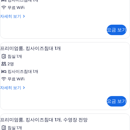
킹사이즈침대 1개
킹
필
무료 WiFi
터
사
베
자세히 보기
이
이
즈
직
요금 보기
룸,
침
킹
대
사
프리미엄룸, 킹사이즈침대 1개 | 고급 침구
프
3
이
프리미엄룸, 킹사이즈침대 1개
1
리
즈
개,
침실 1개
침
미
파
대
2명
엄
1
티
킹사이즈침대 1개
개,
룸,
오
파
무료 WiFi
킹
티
사
프
자세히 보기
오
사
리
진
자
이
미
세
모
요금 보기
엄
히
즈
두
룸,
보
침
킹
기
보
고급 침구, 객실 내 금고, 다리미/다리미판,
프
8
사
프리미엄룸, 킹사이즈침대 1개, 수영장 전망
대
기
리
이
1
침실 1개
즈