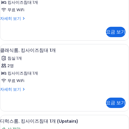
킹사이즈침대 1개
사
무료 WiFi
이
디
자세히 보기
즈
럭
침
스
요금 보기
룸,
대
킹
1
사
고급 침구, 객실 내 금고, 다리미/다리미판,
클
4
이
개,
클래식룸, 킹사이즈침대 1개
래
즈
수
침실 1개
침
식
영
대
2명
룸,
1
장
킹사이즈침대 1개
개,
킹
전
수
무료 WiFi
사
영
망
클
자세히 보기
장
이
래
사
전
즈
식
망
진
요금 보기
룸,
자
침
모
킹
세
대
사
히
두
디럭스룸, 킹사이즈침대 1개 (Upstairs)
디
4
이
디럭스룸, 킹사이즈침대 1개 (Upstairs)
1
보
보
럭
즈
기
개