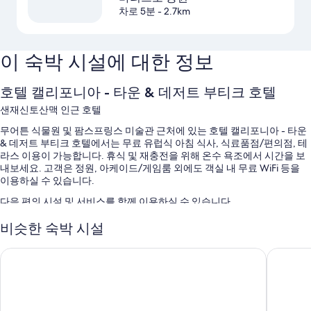
차로 5분
- 2.7km
이 숙박 시설에 대한 정보
호텔 캘리포니아 - 타운 & 데저트 부티크 호텔
샌재신토산맥 인근 호텔
무어튼 식물원 및 팜스프링스 미술관 근처에 있는 호텔 캘리포니아 - 타운
& 데저트 부티크 호텔에서는 무료 유럽식 아침 식사, 식료품점/편의점, 테
라스 이용이 가능합니다. 휴식 및 재충전을 위해 온수 욕조에서 시간을 보
내보세요. 고객은 정원, 아케이드/게임룸 외에도 객실 내 무료 WiFi 등을
이용하실 수 있습니다.
다음 편의 시설 및 서비스를 함께 이용하실 수 있습니다.
일광욕 의자 등을 갖춘 온수 수영장
비슷한 숙박 시설
셀프 주차 무료
더 듄즈 호텔
베스트 
무료 자전거 대여, 야외 수영장 및 간편 체크아웃
바비큐 그릴, 컴퓨터 스테이션 및 TV(로비)
이용 후기에 따르면 고객들은 직원의 친절함에 아주 만족합니다.