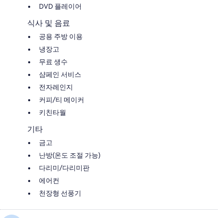
DVD 플레이어
식사 및 음료
공용 주방 이용
냉장고
무료 생수
샴페인 서비스
전자레인지
커피/티 메이커
키친타월
기타
금고
난방(온도 조절 가능)
다리미/다리미판
에어컨
천장형 선풍기