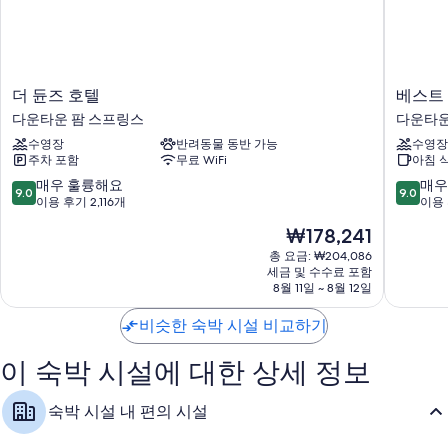
객실 특징
호텔 캘리포니아 - 타운 & 데저트 부티크 호텔의 모든 객실에는 특별한 숙
박 경험을 위해 고급 침구, 에어컨 외에도 무료 WiFi, 금고 같은 편의 시설
및 서비스도 갖춰져 있습니다.
더
베
더 듄즈 호텔
베스트
듄
스
이 밖에 다음과 같은 편의 시설 및 서비스를 이용하실 수 있습니다.
다운타운 팜 스프링스
다운타운
즈
트
난방 및 천장형 선풍기
수영장
반려동물 동반 가능
수영장
호
웨
주차 포함
무료 WiFi
아침 
텔
스
욕조 또는 샤워 시설, 무료 세면용품 및 헤어드라이어
다
턴
10
10
매우 훌륭해요
매우
9.0
9.0
평면 TV - 위성 TV 채널 및 DVD 플레이어 이용 가능
운
플
점
점
이용 후기 2,116개
이용 
타
러
만
만
옷장 또는 벽장, 공용 주방 및 냉장고
현
₩178,241
운
스
점
점
재
팜
라
중
중
총 요금: ₩204,086
요
스
세금 및 수수료 포함
스
9.0
9.0
금
8월 11일 ~ 8월 12일
프
브
점,
점,
₩178,241
링
리
매
매
비슷한 숙박 시설 비교하기
스
사
우
우
스
훌
훌
호
이 숙박 시설에 대한 상세 정보
륭
륭
텔
해
해
다
요,
요,
숙박 시설 내 편의 시설
운
이
이
타
용
용