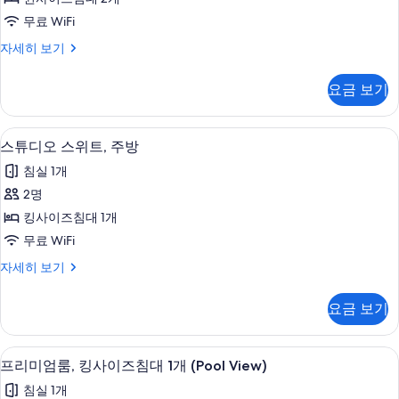
(The
수
전
무료 WiFi
Casita)
영
망
장
비
자세히 보기
사
전
즈
(Upstairs)
진
망
니
사
요금 보기
(Upstairs)
스
모
진
자
룸
두
세
(The
모
고급 침구, 객실 내 금고, 다리미/다리미판,
스
히
보
3
Casita)
스튜디오 스위트, 주방
두
보
튜
자
기
침실 1개
기
세
보
디
히
2명
기
오
보
킹사이즈침대 1개
기
스
무료 WiFi
위
스
자세히 보기
트,
튜
주
디
요금 보기
오
방
스
사
위
고급 침구, 객실 내 금고, 다리미/다리미판,
프
7
트,
프리미엄룸, 킹사이즈침대 1개 (Pool View)
진
리
주
모
침실 1개
방