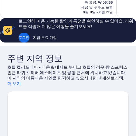
재
총 요금: ₩168,188
중
중
요
세금 및 수수료 포함
9.2
9.2
금
8월 11일 ~ 8월 12일
점,
점,
₩143,574
매
매
로그인해 이용 가능한 할인과 특전을 확인하실 수 있어요. 리워
우
우
드를 적립해 더 많은 여행을 즐겨보세요!
훌
훌
륭
륭
로그인
지금 무료 가입
해
해
요,
요,
이
이
주변 지역 정보
용
용
후
후
호텔 캘리포니아 - 타운 & 데저트 부티크 호텔의 경우 팜 스프링스
기
기
인근 타퀴츠 리버 에스테이츠 및 공항 근처에 위치하고 있습니다.
1,015
3,634
이 지역의 아름다운 자연을 만끽하고 싶으시다면 샌재신토산맥,
개
개
마운트 샌 재신토 주립공원에 가보세요. 인기 명소인 무어튼 식물
더 보기
원, 팜스프링스 컨벤션센터도 방문해 볼 만합니다. 각종 이벤트나
게임이 개최되는 아구아 칼리엔테 카지노도 놓치지 마세요. 일정
에 여유가 있다면 온천, 헬스/미용 스파 등 힐링을 위한 시간이나
에코투어, 하이킹/바이킹 같은 야외 활동을 위한 시간도 가져보세
요.
팜 스프링스 여행 가이드 보기