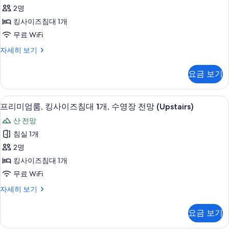
미
자
두
2명
엄
세
보
킹사이즈침대 1개
히
룸,
보
기
무료 WiFi
킹
기
프
자세히 보기
사
리
이
미
요금 보기
엄
즈
룸,
침
킹
프리미엄룸, 킹사이즈침대 1개, 수영장 전망 (
프
4
사
프리미엄룸, 킹사이즈침대 1개, 수영장 전망 (Upstairs)
대
리
이
1
산 전망
즈
미
개
침
침실 1개
엄
대
(Pool
2명
1
룸,
View)
개
킹사이즈침대 1개
킹
사
(Pool
무료 WiFi
View)
사
진
자
프
자세히 보기
이
모
세
리
히
즈
미
두
요금 보기
보
엄
침
보
기
룸,