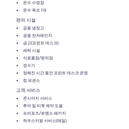
온수 수영장
온수 욕조 1개
편의 시설
공용 냉장고
공용 전자레인지
금고(프런트 데스크)
세탁 시설
식료품점/편의점
정수기
정해진 시간 동안 프런트 데스크 운영
짐 보관소
고객 서비스
콘시어지 서비스
투어 및 티켓 예약 도움
프러포즈/로맨스 패키지
하우스키핑 서비스(매일)