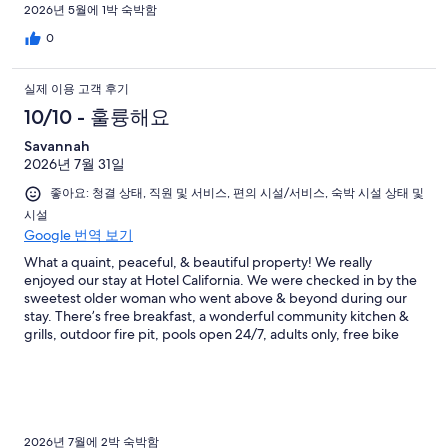
중
2026년 5월에 1박 숙박함
3
0
개
실제 이용 고객 후기
10/10 - 훌륭해요
Savannah
2026년 7월 31일
좋아요: 청결 상태, 직원 및 서비스, 편의 시설/서비스, 숙박 시설 상태 및
시설
Google 번역 보기
What a quaint, peaceful, & beautiful property! We really
enjoyed our stay at Hotel California. We were checked in by the
sweetest older woman who went above & beyond during our
stay. There’s free breakfast, a wonderful community kitchen &
grills, outdoor fire pit, pools open 24/7, adults only, free bike
rentals, the rooms are cozy & homelike. I highly recommend
Hotel California, we’ll definitely be planning to stay here again!!
2026년 7월에 2박 숙박함