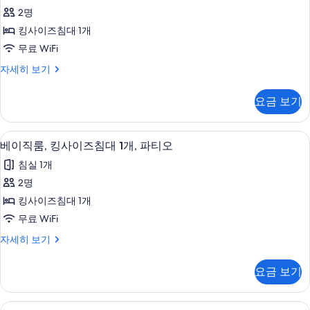
미
개
침
2명
엄
대
사
킹사이즈침대 1개
1
룸,
진
개
무료 WiFi
킹
자
모
프
자세히 보기
세
사
리
두
히
이
미
보
보
요금 보기
엄
기
즈
기
룸,
침
킹
고급 침구, 객실 내 금고, 다리미/다리미판,
베
3
사
베이직룸, 킹사이즈침대 1개, 파티오
대
이
이
1
침실 1개
즈
직
개,
침
2명
룸,
대
수
킹사이즈침대 1개
1
킹
영
개,
무료 WiFi
사
수
장
베
자세히 보기
영
이
이
전
장
즈
직
전
망
요금 보기
룸,
망
침
사
킹
자
대
사
세
진
고급 침구, 객실 내 금고, 다리미/다리미판,
컴