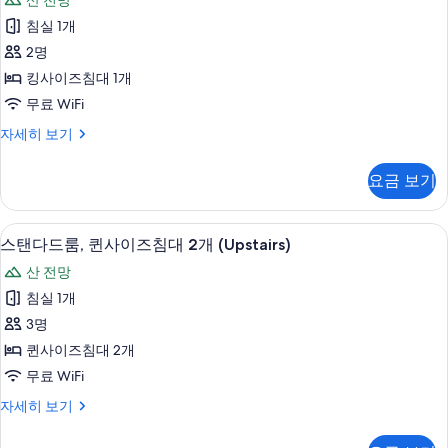
산 전망
침
기
스
사
대
침실 1개
룸,
1
진
2명
개
킹
모
자
킹사이즈침대 1개
사
세
두
무료 WiFi
히
이
보
보
디
자세히 보기
즈
기
럭
기
침
스
요금 보기
룸,
대
킹
1
사
고급 침구, 객실 내 금고, 다리미/다리미판,
스
3
이
개
스탠다드룸, 퀸사이즈침대 2개 (Upstairs)
탠
즈
(Upstairs)
산 전망
침
다
사
대
침실 1개
드
1
진
3명
개
룸,
모
(Upstairs)
퀸사이즈침대 2개
퀸
자
두
무료 WiFi
세
사
보
히
스
자세히 보기
이
보
기
탠
기
즈
다