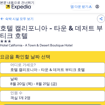
본문 내용으로 건너뛰기
앱 다운 받기
숙박 시설 모두 보기
호텔 캘리포니아 - 타운 & 데저트 부
티크 호텔
3.0
Hotel California - A Town & Desert Boutique Hotel
성
급
요금을 확인할 날짜 선택
숙
박
어디로 가세요?
시
설
날짜
인원 수