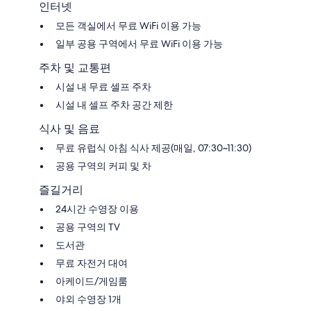
운
후
후
인터넷
팜
기
기
모든 객실에서 무료 WiFi 이용 가능
스
2,116
1,675
프
개
개
일부 공용 구역에서 무료 WiFi 이용 가능
링
스
주차 및 교통편
시설 내 무료 셀프 주차
시설 내 셀프 주차 공간 제한
식사 및 음료
무료 유럽식 아침 식사 제공(매일, 07:30~11:30)
공용 구역의 커피 및 차
즐길거리
24시간 수영장 이용
공용 구역의 TV
도서관
무료 자전거 대여
아케이드/게임룸
야외 수영장 1개