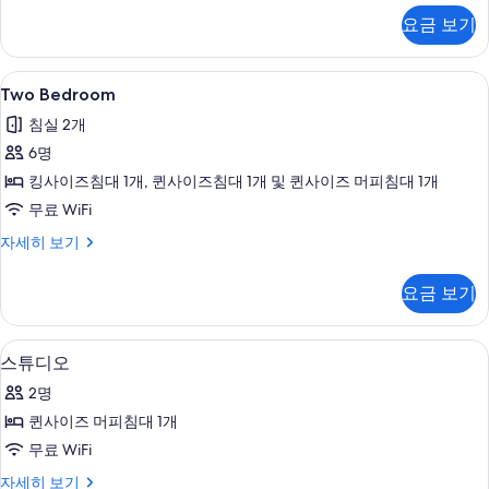
기
자
요금 보기
세
히
보
Two
LCD TV, DVD 플레이어, 유료 영화
11
기
Two Bedroom
Bedroom
침실 2개
사
6명
진
킹사이즈침대 1개, 퀸사이즈침대 1개 및 퀸사이즈 머피침대 1개
모
무료 WiFi
두
Two
자세히 보기
보
Bedroom
기
자
요금 보기
세
히
보
커피/티 메이커, 대용량 냉장고, 전자레
스
10
기
스튜디오
튜
2명
디
퀸사이즈 머피침대 1개
오
무료 WiFi
사
스
자세히 보기