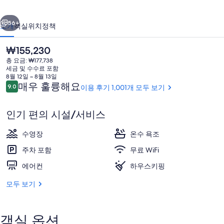
사
이전
다음
진
56+
소개
객실
위치
정책
갤
현
₩155,230
러
재
총 요금: ₩177,738
가
리
세금 및 수수료 포함
격
8월 12일 ~ 8월 13일
은
이
매우 훌륭해요
9.0
이용 후기 1,001개 모두 보기
10점 만점 중 9.0점.
₩155,230
용
후
인기 편의 시설/서비스
기
분수
수영장
온수 욕조
주차 포함
무료 WiFi
에어컨
하우스키핑
모두 보기
객실 옵션