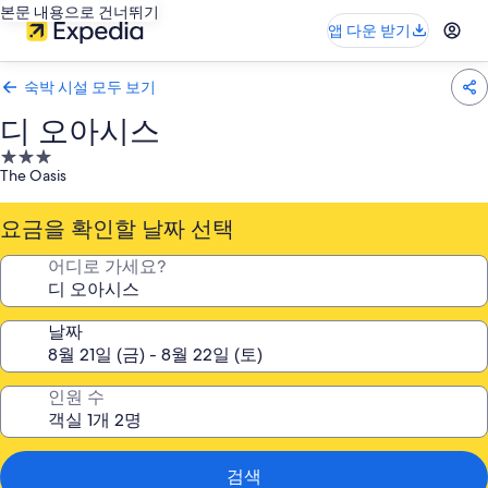
본문 내용으로 건너뛰기
앱 다운 받기
숙박 시설 모두 보기
디 오아시스
3.0
The Oasis
성
급
요금을 확인할 날짜 선택
숙
박
어디로 가세요?
시
설
날짜
인원 수
검색