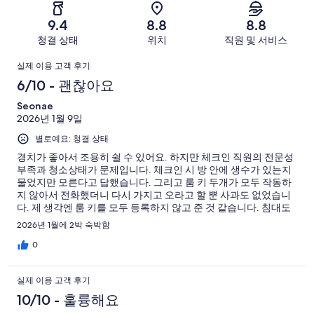
찮
2
1001
별
1001
-
아
개
9.4
8.8
8.8
로
개
너
요.
이
청결 상태
위치
직원 및 서비스
예
이
무
1001
용
요.
용
이
별
개
후
실제 이용 고객 후기
1001
후
로
이
기
용
6/10 - 괜찮아요
개
기
예
용
중
이
중
후
Seonae
요.
후
658
용
227
2026년 1월 9일
1001
기
기
개
후
개
개
별로예요: 청결 상태
중
기
이
64
경치가 좋아서 조용히 쉴 수 있어요. 하지만 체크인 직원의 전문성
중
부족과 청소상태가 문제입니다. 체크인 시 방 안에 생수가 있는지
용
개
25
물었지만 모른다고 답했습니다. 그리고 룸 키 두개가 모두 작동하
후
개
지 않아서 전화했더니 다시 가지고 오라고 할 뿐 사과도 없었습니
기
다. 제 생각엔 룸 키를 모두 등록하지 않고 준 것 같습니다. 침대도
중
너무 불편합니다.머피침대밖에 없다면 예약 전에 미리 고지했어야
2026년 1월에 2박 숙박함
27
합니다. 베개는 세탁하지 않아서 냄새가 심해 사용할 수 없었어요.
0
개
실제 이용 고객 후기
10/10 - 훌륭해요