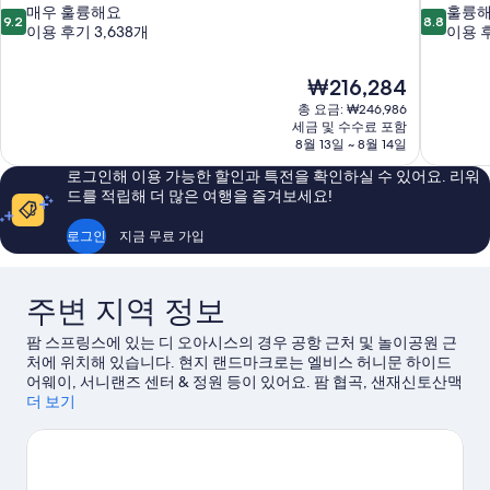
10
10
매우 훌륭해요
훌륭
9.2
8.8
점
점
이용 후기 3,638개
이용 후
만
만
점
점
현
₩216,284
중
중
재
9.2
8.8
총 요금: ₩246,986
요
세금 및 수수료 포함
점,
점,
금
8월 13일 ~ 8월 14일
매
훌
₩216,284
우
륭
로그인해 이용 가능한 할인과 특전을 확인하실 수 있어요. 리워
훌
해
드를 적립해 더 많은 여행을 즐겨보세요!
륭
요,
해
이
로그인
지금 무료 가입
요,
용
이
후
용
기
주변 지역 정보
후
1,705
기
개
팜 스프링스에 있는 디 오아시스의 경우 공항 근처 및 놀이공원 근
3,638
처에 위치해 있습니다. 현지 랜드마크로는 엘비스 허니문 하이드
개
어웨이, 서니랜즈 센터 & 정원 등이 있어요. 팜 협곡, 샌재신토산맥
에서는 아름다운 자연을 만끽하실 수 있습니다. 각종 이벤트나 게
더 보기
임이 개최되는 아구아 칼리엔테 카지노 또는 팜스프링스 컨벤션센
터도 놓치지 마세요. 근처 골프 강습 및 코스를 찾아보고 시간을 내
서 골프를 치거나 하이킹/바이킹 같은 야외 활동도 즐겨보세요.
팜
스프링스 여행 가이드 보기