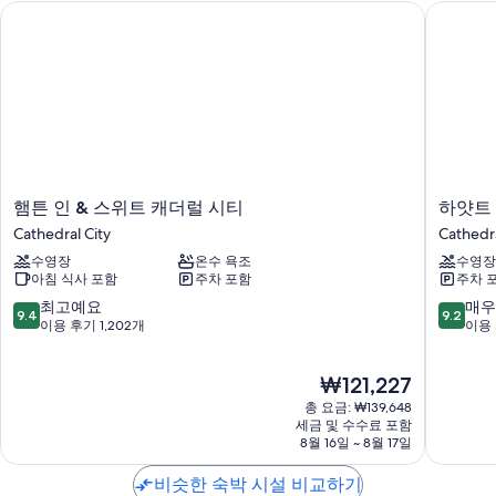
금연 시설 및 당구대
햄튼 인 & 스위트 캐더럴 시티
하얏트 
이용 후기에 따르면 고객들은 수영장, 직원의 친절함 등이 가장 좋았다
고 평가합니다.
객실 특징
모든 116개 객실에는 에어컨, 별도의 좌석 공간 뿐만 아니라 특별한 숙박 경
험을 위해 무료 WiFi, 금고도 제공됩니다.
이 밖에 다음과 같은 편의 시설 및 서비스를 모든 객실에서 이용하실 수 있
햄
하
습니다.
햄튼 인 & 스위트 캐더럴 시티
하얏트
튼
얏
Cathedral City
Cathedra
주방 - 대용량 냉장고, 식기 세척기 및 전자레인지 있음
인
트
수영장
온수 욕조
수영장
&
휴
LCD TV - 케이블 TV 채널 및 DVD 플레이어 이용 가능
아침 식사 포함
주차 포함
주차 
스
가
옷장 또는 벽장, 파티오 및 별도의 좌석 공간
위
클
10
10
최고예요
매우
9.4
9.2
트
럽
점
점
이용 후기 1,202개
이용 
캐
에
만
만
더
서
점
점
현
₩121,227
럴
디
중
중
재
시
저
9.4
9.2
총 요금: ₩139,648
요
티
트
점,
점,
세금 및 수수료 포함
금
Cathedral
8월 16일 ~ 8월 17일
오
최
매
₩121,227
City
아
고
우
비슷한 숙박 시설 비교하기
시
예
훌