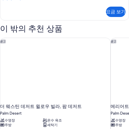
진
튜
모
디
요금 보기
오
두
자
보
세
이 밖의 추천 상품
히
기
보
기
더 웨스틴 데저트 윌로우 빌라, 팜 데저트
메리어트 
광고
광고
더 웨스틴 데저트 윌로우 빌라, 팜 데저트
Palm Desert
Palm Dese
수영장
온수 욕조
수영장
주방
세탁기
주방