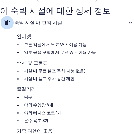
스
요,
륭
Cathedr
이
해
이 숙박 시설에 대한 상세 정보
City
용
요,
후
이
숙박 시설 내 편의 시설
기
용
1,202
후
개
기
인터넷
1,248
모든 객실에서 무료 WiFi 이용 가능
개
일부 공용 구역에서 무료 WiFi 이용 가능
주차 및 교통편
시설 내 무료 셀프 주차(지붕 없음)
시설 내 셀프 주차 공간 제한
즐길거리
당구
야외 수영장 8개
야외 테니스 코트 1개
온수 욕조 8개
가족 여행에 좋음