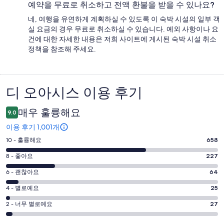
예약을 무료로 취소하고 전액 환불을 받을 수 있나요?
네, 여행을 유연하게 계획하실 수 있도록 이 숙박 시설의 일부 객
실 요금의 경우 무료로 취소하실 수 있습니다. 예외 사항이나 요
건에 대한 자세한 내용은 저희 사이트에 게시된 숙박 시설 취소
정책을 참조해 주세요.
디 오아시스 이용 후기
이
용
매우 훌륭해요
9.0
후
이용 후기 1,001개
기
평
10 - 훌륭해요
658
점
평
8 - 좋아요
227
10
점
평
-
6 - 괜찮아요
64
8
훌
점
평
-
4 - 별로예요
25
륭
6
좋
점
평
-
2 - 너무 별로예요
27
해
아
4
괜
점
요.
-
요.