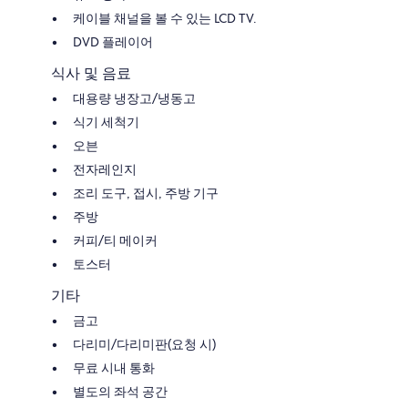
케이블 채널을 볼 수 있는 LCD TV.
DVD 플레이어
식사 및 음료
대용량 냉장고/냉동고
식기 세척기
오븐
전자레인지
조리 도구, 접시, 주방 기구
주방
커피/티 메이커
토스터
기타
금고
다리미/다리미판(요청 시)
무료 시내 통화
별도의 좌석 공간