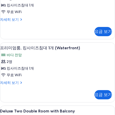
모
보
스
개,
침
킹사이즈침대 1개
기
두
룸,
대
발
무료 WiFi
보
1
킹
코
개,
디
자세히 보기
기
사
발
럭
니
코
이
스
(Waterfront)
요금 보기
니
룸,
즈
(Waterfront)
사
킹
자
침
사
진
고급 침구, 필로우탑 침대, 객실 내 금고,
프
세
6
이
프리미엄룸, 킹사이즈침대 1개 (Waterfront)
대
모
히
리
즈
1
바다 전망
보
침
두
미
기
개,
대
2명
보
엄
1
발
킹사이즈침대 1개
개,
기
룸,
코
발
무료 WiFi
킹
코
니
프
자세히 보기
니
사
리
사
자
이
미
세
진
요금 보기
엄
히
즈
모
룸,
보
침
킹
기
두
Deluxe
고급 침구, 필로우탑 침대, 객실 내 금고,
4
사
Deluxe Two Double Room with Balcony
대
Two
보
이