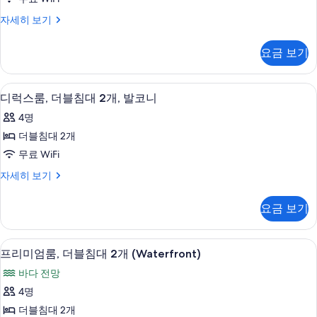
기
블
(Mobility
Accessible)
디
자세히 보기
Accessible)
침
사
럭
자
대
스
진
세
요금 보기
룸,
히
2
모
더
보
개,
블
두
기
고급 침구, 필로우탑 침대, 객실 내 금고,
디
7
침
발
디럭스룸, 더블침대 2개, 발코니
보
럭
대
코
4명
기
2
스
니,
개,
더블침대 2개
룸,
발
베
무료 WiFi
코
더
이
니,
디
자세히 보기
블
베
럭
전
이
침
스
망
요금 보기
전
룸,
대
망
(Partial)
더
(Partial)
2
블
사
고급 침구, 필로우탑 침대, 객실 내 금고,
프
자
7
침
개,
프리미엄룸, 더블침대 2개 (Waterfront)
진
세
리
대
발
바다 전망
히
2
모
미
보
코
개,
4명
두
기
엄
발
니
더블침대 2개
코