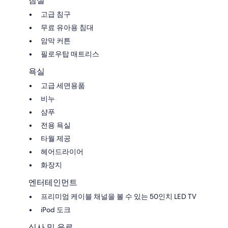
침실
고급 침구
무료 유아용 침대
암막 커튼
필로우탑 매트리스
욕실
고급 세면용품
비누
샴푸
전용 욕실
타월 제공
헤어드라이어
화장지
엔터테인먼트
프리미엄 케이블 채널을 볼 수 있는 50인치 LED TV
iPod 도크
식사 및 음료