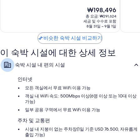
셔
워
점
점
미니 냉장고, 무료 유아용 침대 및 커피/티 메이커
현
₩198,496
맨
프
중
중
재
스
피
9.0
9.2
총 요금: ₩291,624
요
워
셔
점,
점,
세금 및 수수료 포함
금
프
8월 31일 ~ 9월 1일
맨
매
매
₩198,496
피
스
우
우
셔
비슷한 숙박 시설 비교하기
워
훌
훌
맨
프
륭
륭
스
해
해
이 숙박 시설에 대한 상세 정보
워
요,
요,
프
이
이
숙박 시설 내 편의 시설
용
용
후
후
기
기
인터넷
7,614
2,124
모든 객실에서 무료 WiFi 이용 가능
개
개
객실 내 WiFi 속도: 500Mbps 이상(6명 이상 또는 10대 이상
가능)
일부 공용 구역에서 무료 WiFi 이용 가능
주차 및 교통편
시설 내 지붕이 없는 주차장(1일 기준 USD 76.500, 자유롭게
출입 가능)