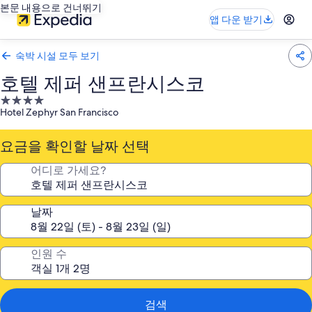
본문 내용으로 건너뛰기
앱 다운 받기
숙박 시설 모두 보기
호텔 제퍼 샌프란시스코
4.0
Hotel Zephyr San Francisco
성
급
요금을 확인할 날짜 선택
숙
박
어디로 가세요?
시
설
날짜
인원 수
검색