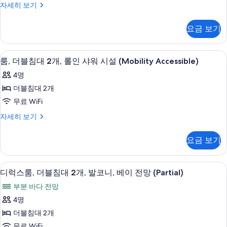
룸,
자세히 보기
개,
더
블
이
요금 보기
침
동
대
약
2
고급 침구, 필로우탑 침대, 객실 내 금고,
룸,
5
개,
룸, 더블침대 2개, 롤인 샤워 시설 (Mobility Accessible)
자
더
이
4명
지
동
블
약
더블침대 2개
원,
침
자
무료 WiFi
욕
지
대
원,
조
룸,
자세히 보기
2
욕
더
(bathtub
조
개,
블
요금 보기
with
(bathtub
침
롤
with
handrails)
대
인
handrails)
2
사
고급 침구, 필로우탑 침대, 객실 내 금고,
디
자
7
개,
샤
디럭스룸, 더블침대 2개, 발코니, 베이 전망 (Partial)
진
세
럭
롤
워
부분 바다 전망
히
인
모
스
보
시
샤
4명
두
기
룸,
워
설
더블침대 2개
시
보
더
(Mobility
설
무료 WiFi