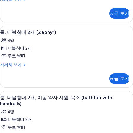
터
Waterfront
진
King
모
요금 보기
With
두
Balcony
자
보
고급 침구, 필로우탑 침대, 객실 내 금고,
룸,
5
세
룸, 더블침대 2개 (Zephyr)
기
더
히
4명
보
블
기
더블침대 2개
침
무료 WiFi
대
룸,
자세히 보기
2
더
개
블
요금 보기
침
(Zephyr)
대
사
2
고급 침구, 필로우탑 침대, 객실 내 금고,
룸,
진
5
개
룸, 더블침대 2개, 이동 약자 지원, 욕조 (bathtub with
더
(Zephyr)
handrails)
모
자
블
두
4명
세
침
히
보
더블침대 2개
보
대
기
무료 WiFi
기
2