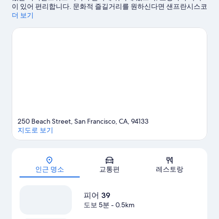
2,436
이 있어 편리합니다. 문화적 즐길거리를 원하신다면 샌프란시스코
개
현대 미술관, 빌 그라함 시빅 오디토리엄에 가보세요. 이 지역의 유
더 보기
명한 랜드마크인 알카트라즈 섬, 팰리스 호텔도 방문해 볼 만합니
다. 각종 이벤트나 게임이 개최되는 오라클 파크 또는 체이스 센터
도 놓치지 마세요. 근처에서 카야킹, 카누 타기, 보트 투어 또는 하
이킹/바이킹 같은 야외 활동도 즐겨보세요. 이 호텔에 숙박하면 관
광에 최적인 위치상의 장점까지 누릴 수 있어 고객들에게 큰 인기
를 얻고 있어요.
샌프란시스코 여행 가이드 보기
250 Beach Street, San Francisco, CA, 94133
지도로 보기
지도
인근 명소
교통편
레스토랑
피어 39
도보 5분
- 0.5km