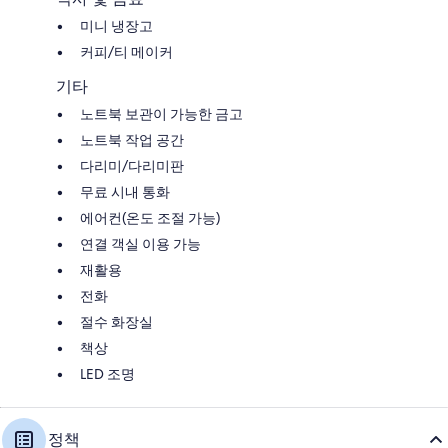
미니 냉장고
커피/티 메이커
기타
노트북 보관이 가능한 금고
노트북 작업 공간
다리미/다리미판
무료 시내 통화
에어컨(온도 조절 가능)
연결 객실 이용 가능
재활용
전화
절수 화장실
책상
LED 조명
정책