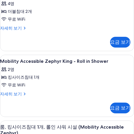
1
4명
즈
Double
기
개
침
더블침대 2개
Room
대
(Waterfront)
with
무료 WiFi
1
사
Balcony
개
Deluxe
자세히 보기
(Waterfront)
진
사
Two
자
Double
모
진
요금 보기
세
Room
히
두
모
with
보
Balcony
보
두
Mobility
고급 침구, 필로우탑 침대, 객실 내 금고,
기
5
자
Mobility Accessible Zephyr King - Roll in Shower
기
보
Accessible
세
2명
히
Zephyr
기
보
킹사이즈침대 1개
King
기
-
무료 WiFi
Roll
Mobility
자세히 보기
in
Accessible
Zephyr
Shower
요금 보기
King
사
-
진
Roll
고급 침구, 필로우탑 침대, 객실 내 금고,
룸,
5
in
룸, 킹사이즈침대 1개, 롤인 샤워 시설 (Mobility Accessible
모
킹
Shower
Zephyr)