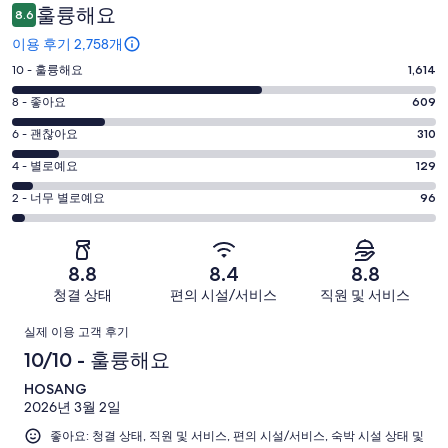
용
훌륭해요
8.6
후
이용 후기 2,758개
기
평
10 - 훌륭해요
1,614
점
평
8 - 좋아요
609
10
점
평
-
6 - 괜찮아요
310
8
훌
점
평
-
4 - 별로예요
129
륭
6
좋
점
평
-
2 - 너무 별로예요
96
해
아
4
괜
점
요.
-
요.
찮
2
2758
별
2758
-
아
개
8.8
8.4
8.8
로
개
너
요.
이
청결 상태
편의 시설/서비스
직원 및 서비스
예
이
무
2758
용
요.
용
이
별
개
후
실제 이용 고객 후기
2758
후
로
이
기
용
10/10 - 훌륭해요
개
기
예
용
중
이
중
후
HOSANG
요.
후
1614
용
609
2026년 3월 2일
2758
기
기
개
후
개
개
좋아요: 청결 상태, 직원 및 서비스, 편의 시설/서비스, 숙박 시설 상태 및
중