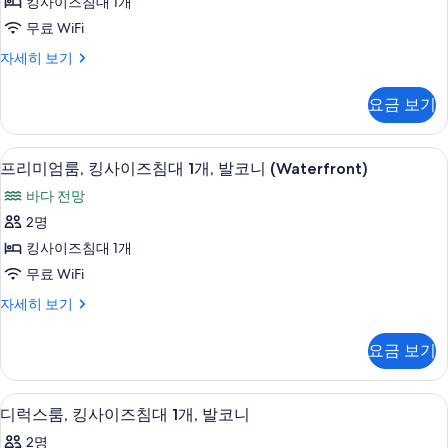
모
킹사이즈침대 1개
세
즈
두
무료 WiFi
히
침
보
보
룸,
자세히 보기
기
대
킹
기
사
1
요금 보기
이
개,
즈
롤
침
고급 침구, 필로우탑 침대, 객실 내 금고,
프
7
대
프리미엄룸, 킹사이즈침대 1개, 발코니 (Waterfront)
인
리
1
바다 전망
샤
개,
미
롤
2명
워
엄
인
킹사이즈침대 1개
시
샤
룸,
워
무료 WiFi
설
킹
시
(Zephyr,
프
자세히 보기
설
사
리
strobe
(Zephyr,
이
미
strobe
door
요금 보기
엄
door
즈
bell)
룸,
bell)
침
킹
사
자
고급 침구, 필로우탑 침대, 객실 내 금고,
디
5
사
디럭스룸, 킹사이즈침대 1개, 발코니
대
세
진
럭
이
히
1
2명
즈