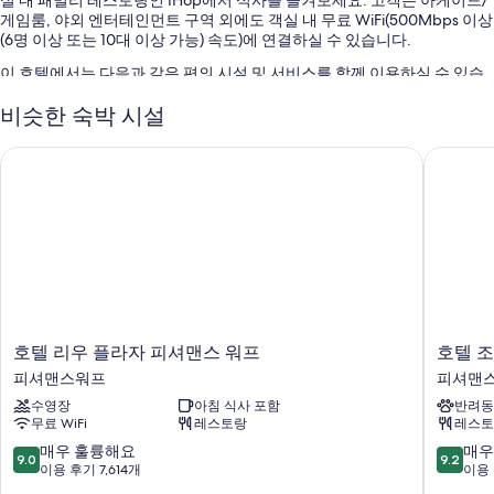
게임룸, 야외 엔터테인먼트 구역 외에도 객실 내 무료 WiFi(500Mbps 이상
(6명 이상 또는 10대 이상 가능) 속도)에 연결하실 수 있습니다.
이 호텔에서는 다음과 같은 편의 시설 및 서비스를 함께 이용하실 수 있습
니다.
비슷한 숙박 시설
셀프 주차(요금 별도), 간편 체크아웃 및 다국어 구사 가능 직원
호텔 리우 플라자 피셔맨스 워프
호텔 조
24시간 운영 프런트 데스크, 콘시어지 서비스 및 엘리베이터
자전거 투어 정보, 짐 보관 및 망원경
이용 후기에 따르면 고객들은 가족 여행에 좋은 편의 시설/서비스, 직
원의 친절함, 위치 등이 매우 만족스럽다고 말합니다.
객실 특징
모든 361개 객실에는 편안하고 여유로운 숙박을 위해 고급 침구, 노트북 보
관이 가능한 금고 외에도 노트북 작업 공간, 에어컨 같은 특전이 세심하게
준비되어 있습니다. 고객의 이용 후기에 따르면 청결한 객실이 이 숙박 시
호
호
호텔 리우 플라자 피셔맨스 워프
호텔 
설의 장점으로 손꼽힙니다.
텔
텔
피셔맨스워프
피셔맨
리
조
이 밖에 다음과 같은 편의 시설 및 서비스를 이용하실 수 있습니다.
수영장
아침 식사 포함
반려동
우
이
무료 WiFi
레스토랑
레스토
플
피
재활용 및 LED 전구
라
셔
10
10
매우 훌륭해요
매우
9.0
9.2
욕실 - 고급 세면용품 및 헤어드라이어 이용 가능
자
맨
점
점
이용 후기 7,614개
이용 
피
스
만
만
50인치 LED TV - 프리미엄 TV 채널 이용 가능