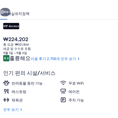
란
이전
다음
시
58+
소개
객실
위치
정책
스
VIP Access
코
의
현
₩224,202
재
사
총 요금: ₩321,866
가
세금 및 수수료 포함
진
격
9월 1일 ~ 9월 2일
은
이
훌륭해요
8.6
이용 후기 2,758개 모두 보기
10점 만점 중 8.6점.
갤
₩224,202
용
후
숙박 시설 구내
러
인기 편의 시설/서비스
기
리
반려동물 동반 가능
무료 WiFi
레스토랑
에어컨
체육관
주차 가능
모두 보기