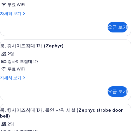
보
룸,
사
니
무료 WiFi
기
더
자
진
프
자세히 보기
세
블
리
모
히
침
미
보
두
요금 보기
엄
기
대
보
룸,
2
더
기
고급 침구, 필로우탑 침대, 객실 내 금고,
룸,
5
블
개
룸, 킹사이즈침대 1개 (Zephyr)
킹
침
(Waterfront)
2명
대
사
사
2
킹사이즈침대 1개
이
개
진
무료 WiFi
(Waterfront)
즈
모
자
룸,
자세히 보기
침
세
두
킹
히
대
사
보
요금 보기
보
이
1
기
기
즈
개
침
고급 침구, 필로우탑 침대, 객실 내 금고,
룸,
5
대
(Zephyr)
룸, 킹사이즈침대 1개, 롤인 샤워 시설 (Zephyr, strobe door
킹
1
bell)
사
개
사
진
2명
(Zephyr)
이
자