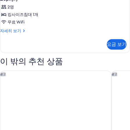
두
자
사
2명
세
보
이
히
킹사이즈침대 1개
기
보
즈
무료 WiFi
기
침
룸,
자세히 보기
대
킹
사
1
요금 보기
이
개,
즈
롤
침
이 밖의 추천 상품
대
인
1
샤
개,
홀리데이 인 익스프레스 앤드 스위트 피셔맨스 워프 바이 IHG
홈우드 
광고
광고
롤
워
인
시
샤
워
설
시
(Mobility
설
Accessible
(Mobility
Accessible
Zephyr)
Zephyr)
사
자
세