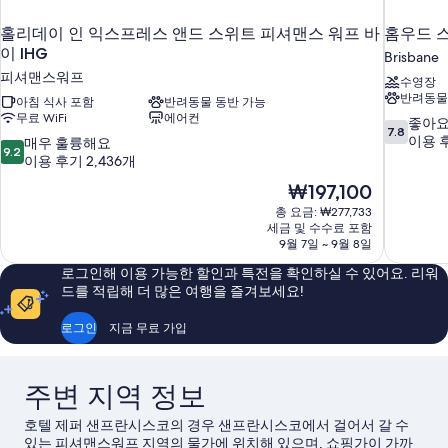
진
히
모
홀리데이 인 익스프레스 앤드 스위트 피셔맨스 워프 바
홈우드 
보
두
기
이 IHG
Brisbane
보
피셔맨스워프
수영장
반려동물
기
아침 식사 포함
반려동물 동반 가능
무료 WiFi
에어컨
10
좋아
7.8
점
이용 후
10
매우 훌륭해요
9.2
만
점
이용 후기 2,436개
점
만
현
₩197,100
중
점
재
7.8
총 요금: ₩277,733
중
요
세금 및 수수료 포함
점,
9.2
금
9월 7일 ~ 9월 8일
좋
점,
₩197,100
아
매
로그인해 이용 가능한 할인과 특전을 확인하실 수 있어요. 리워
요,
우
드를 적립해 더 많은 여행을 즐겨보세요!
이
훌
용
륭
로그인
지금 무료 가입
후
해
기
요,
1,006
이
주변 지역 정보
개
용
후
호텔 제퍼 샌프란시스코의 경우 샌프란시스코에서 걸어서 갈 수
기
있는 피셔맨스워프 지역의 물가에 위치해 있으며, 쇼핑가이 가까