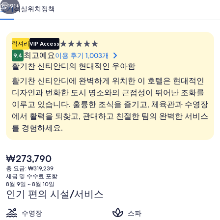
천
191+
소개
객실
위치
정책
지
의
5.0
럭셔리
VIP Access
사
성
최고예요
이용 후기 1,003개
9.4
급
진
활기찬 신티안디의 현대적인 우아함
숙
활기찬 신티안디에 완벽하게 위치한 이 호텔은 현대적인
갤
박
디자인과 번화한 도시 명소와의 근접성이 뛰어난 조화를
러
시
이루고 있습니다. 훌륭한 조식을 즐기고, 체육관과 수영장
설
3 개의 레스토랑, 점심 식사 및 저녁 식
리
에서 활력을 되찾고, 관대하고 친절한 팀의 완벽한 서비스
를 경험하세요.
현
₩273,790
재
총 요금: ₩319,239
가
세금 및 수수료 포함
격
8월 9일 ~ 8월 10일
은
인기 편의 시설/서비스
₩273,790
수영장
스파