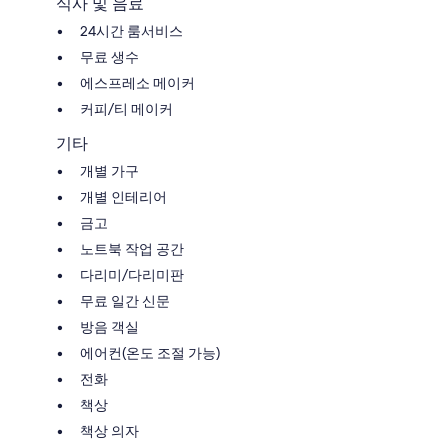
식사 및 음료
24시간 룸서비스
무료 생수
에스프레소 메이커
커피/티 메이커
기타
개별 가구
개별 인테리어
금고
노트북 작업 공간
다리미/다리미판
무료 일간 신문
방음 객실
에어컨(온도 조절 가능)
전화
책상
책상 의자