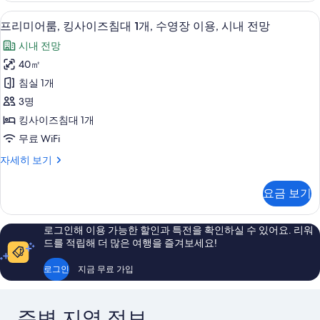
내
개,
룸,
망
전
프리미어룸, 킹사이즈침대 1개, 수영장 이용
프
12
더
수
프리미어룸, 킹사이즈침대 1개, 수영장 이용, 시내 전망
망
사
리
블
자
영
시내 전망
침
진
미
세
장
대
40㎡
히
모
어
2
보
이
침실 1개
개,
두
룸,
기
용,
수
3명
보
킹
영
시
킹사이즈침대 1개
장
기
사
내
무료 WiFi
이
이
용,
전
프
자세히 보기
시
즈
리
망
내
침
미
전
사
요금 보기
어
대
망
진
룸,
자
1
킹
모
세
로그인해 이용 가능한 할인과 특전을 확인하실 수 있어요. 리워
사
개,
히
드를 적립해 더 많은 여행을 즐겨보세요!
두
이
보
수
즈
보
기
로그인
지금 무료 가입
영
침
기
대
장
1
이
주변 지역 정보
개,