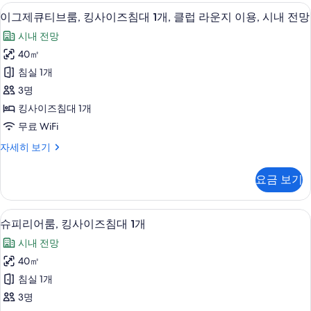
침
이
고급 침구, 오리/거위털 이불, 객실 내 금
이
시
15
실
운
이그제큐티브룸, 킹사이즈침대 1개, 클럽 라운지 이용, 시내 전망
용,
그
1
내
시
지
시내 전망
개,
제
내
전
이
클
40㎡
전
큐
럽
망
망
용,
침실 1개
라
티
자
사
시
운
3명
세
브
진
지
내
히
킹사이즈침대 1개
이
룸,
모
보
전
무료 WiFi
용,
기
킹
두
시
망
이
자세히 보기
내
사
보
그
사
전
이
제
기
망
진
요금 보기
큐
즈
자
모
티
세
침
브
두
히
슈피리어룸, 킹사이즈침대 1개 | 고급 침구
슈
15
룸,
슈피리어룸, 킹사이즈침대 1개
대
보
보
피
킹
기
1
시내 전망
사
기
리
개,
이
40㎡
어
즈
클
침실 1개
침
룸,
럽
대
3명
킹
1