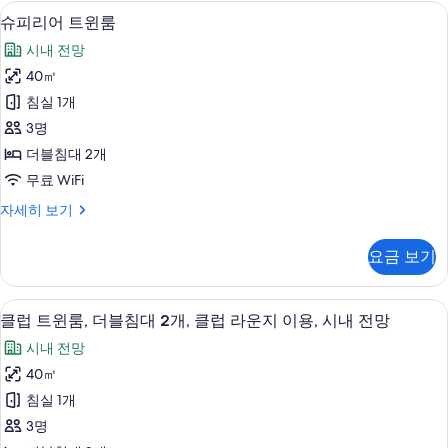
킹
고급 침구, 오리/거위털 이불, 객실 내 금
슈
15
사
개,
슈피리어 트윈룸
피
이
클
시내 전망
즈
리
럽
침
40㎡
어
대
라
침실 1개
1
트
운
개,
3명
윈
클
지
더블침대 2개
럽
룸
이
무료 WiFi
라
사
운
용,
슈
자세히 보기
지
진
피
시
이
모
리
용,
내
요금 보기
어
두
시
전
트
내
보
윈
망
전
고급 침구, 오리/거위털 이불, 객실 내 금
클
18
룸
클럽 트윈룸, 더블침대 2개, 클럽 라운지 이용, 시내 전망
기
망
사
럽
자
자
시내 전망
세
진
트
세
히
40㎡
히
모
윈
보
보
침실 1개
기
두
룸,
기
3명
보
더