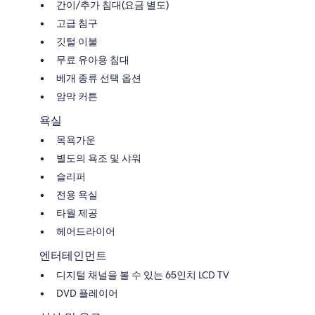
간이/추가 침대(요금 별도)
고급 침구
깃털 이불
무료 유아용 침대
베개 종류 선택 옵션
암막 커튼
욕실
목욕가운
별도의 욕조 및 샤워
슬리퍼
전용 욕실
타월 제공
헤어드라이어
엔터테인먼트
디지털 채널을 볼 수 있는 65인치 LCD TV
DVD 플레이어