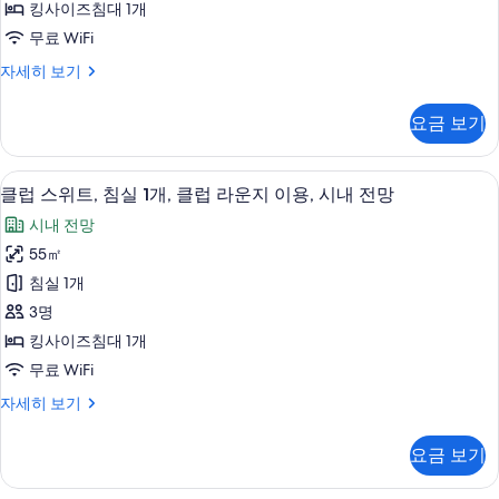
스
킹사이즈침대 1개
기
히
위
보
무료 WiFi
기
트,
클
자세히 보기
킹
럽
스
사
요금 보기
튜
이
디
오
즈
클럽 스위트, 침실 1개, 클럽 라운지 이용,
클
14
스
클럽 스위트, 침실 1개, 클럽 라운지 이용, 시내 전망
침
럽
위
시내 전망
트,
대
스
킹
55㎡
1
위
사
침실 1개
개,
이
트,
즈
3명
클
침
침
킹사이즈침대 1개
럽
대
실
무료 WiFi
1
라
1
개,
운
클
자세히 보기
개,
클
럽
지
럽
클
스
라
요금 보기
이
위
럽
운
트,
용,
지
라