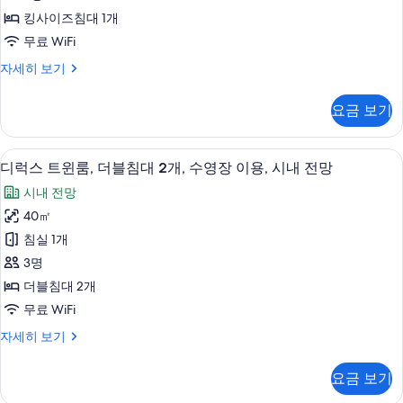
위
망
두
킹사이즈침대 1개
자
트,
보
무료 WiFi
세
킹
히
기
스
자세히 보기
보
사
튜
기
이
디
요금 보기
오
즈
스
침
위
고급 침구, 오리/거위털 이불, 객실 내 금
디
12
트,
디럭스 트윈룸, 더블침대 2개, 수영장 이용, 시내 전망
대
럭
킹
1
시내 전망
사
스
개,
이
40㎡
트
즈
수
침실 1개
침
윈
영
대
3명
룸,
1
장
더블침대 2개
개,
더
이
무료 WiFi
수
블
영
용,
디
자세히 보기
장
침
럭
시
이
대
스
용,
내
요금 보기
트
2
시
전
윈