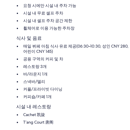
요청 시에만 시설 내 주차 가능
시설 내 무료 셀프 주차
시설 내 셀프 주차 공간 제한
휠체어로 이용 가능한 주차장
식사 및 음료
매일 뷔페 아침 식사 유료 제공(06:30~10:30, 성인 CNY 280,
어린이 CNY 145)
공용 구역의 커피 및 차
레스토랑 3개
바/라운지 1개
스낵바/델리
커플/프라이빗 다이닝
커피숍/카페 1개
시설 내 레스토랑
Cachet 凯旋
T‘ang Court 唐阁