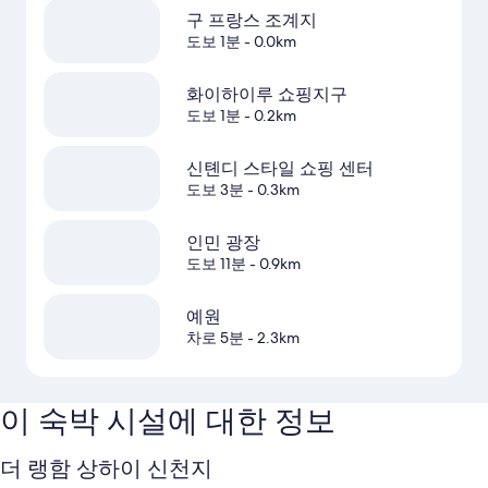
구 프랑스 조계지
도보 1분
- 0.0km
화이하이루 쇼핑지구
도보 1분
- 0.2km
신톈디 스타일 쇼핑 센터
도보 3분
- 0.3km
인민 광장
도보 11분
- 0.9km
예원
차로 5분
- 2.3km
이 숙박 시설에 대한 정보
더 랭함 상하이 신천지