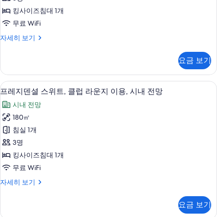
(Studio)
내
사
킹사이즈침대 1개
사
전
이
망
무료 WiFi
진
(Studio)
즈
모
클
자세히 보기
자
침
럽
세
두
스
대
히
요금 보기
보
위
보
1
트,
기
기
개,
킹
프레지덴셜 스위트, 클럽 라운지 이용, 시내
프
14
사
프레지덴셜 스위트, 클럽 라운지 이용, 시내 전망
클
레
이
시내 전망
럽
즈
지
침
180㎡
라
덴
대
침실 1개
운
1
셜
개,
3명
지
스
클
킹사이즈침대 1개
이
럽
위
무료 WiFi
라
용,
트,
운
시
프
자세히 보기
지
클
레
내
이
럽
지
용,
요금 보기
전
덴
라
시
셜