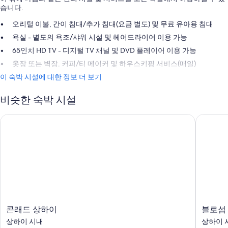
습니다.
오리털 이불, 간이 침대/추가 침대(요금 별도) 및 무료 유아용 침대
욕실 - 별도의 욕조/샤워 시설 및 헤어드라이어 이용 가능
65인치 HD TV - 디지털 TV 채널 및 DVD 플레이어 이용 가능
옷장 또는 벽장, 커피/티 메이커 및 하우스키핑 서비스(매일)
이 숙박 시설에 대한 정보 더 보기
비슷한 숙박 시설
콘래드 상하이
블로섬 하
콘
블
콘래드 상하이
블로섬 
래
로
상하이 시내
상하이 
드
섬