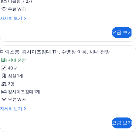
더블침대 2개
기
블
무료 WiFi
침
클
자세히 보기
대
럽
2
트
요금 보기
윈
개,
룸,
클
더
고급 침구, 오리/거위털 이불, 객실 내 금
디
13
블
럽
디럭스룸, 킹사이즈침대 1개, 수영장 이용, 시내 전망
럭
침
라
시내 전망
대
스
운
2
40㎡
룸,
개,
지
침실 1개
클
킹
이
럽
3명
사
라
용,
킹사이즈침대 1개
운
이
시
무료 WiFi
지
즈
이
내
디
자세히 보기
용,
침
럭
전
시
대
스
내
망
요금 보기
룸,
1
전
사
킹
망
개,
사