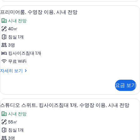
망
내
운
스
전
프리미어룸, 수영장 이용, 시내 전망 |
프
(Chairman)
9
위
프리미어룸, 수영장 이용, 시내 전망
지
망
리
트,
사
(Chairman)
이
시내 전망
클
미
자
진
럽
용,
40㎡
세
어
모
라
히
시
침실 1개
운
룸,
두
보
지
내
3명
기
수
보
이
전
킹사이즈침대 1개
용,
영
기
망
무료 WiFi
시
장
내
사
프
자세히 보기
전
이
리
진
망
용,
미
자
요금 보기
모
어
시
세
룸,
두
히
내
수
보
스튜디오 스위트, 킹사이즈침대 1개, 수영장
스
보
11
영
스튜디오 스위트, 킹사이즈침대 1개, 수영장 이용, 시내 전망
전
기
튜
장
기
망
시내 전망
이
디
용,
사
55㎡
오
시
진
침실 1개
내
스
전
모
3명