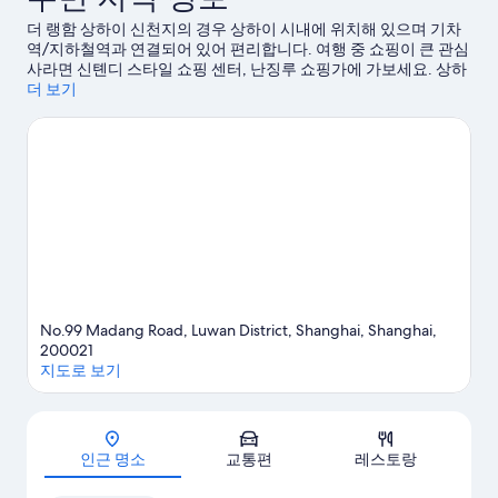
수
용,
더 랭함 상하이 신천지의 경우 상하이 시내에 위치해 있으며 기차
영
시
역/지하철역과 연결되어 있어 편리합니다. 여행 중 쇼핑이 큰 관심
장
사라면 신톈디 스타일 쇼핑 센터, 난징루 쇼핑가에 가보세요. 상하
이
내
이 디즈니랜드©도 인기 명소로 유명하니 방문해 볼 만합니다. 예
더 보기
용,
전
원도 놓치지 마세요.
상하이 여행 가이드 보기
시
내
망
전
사
망
진
자
세
모
히
두
보
기
보
기
No.99 Madang Road, Luwan District, Shanghai, Shanghai,
200021
지도로 보기
지도
인근 명소
교통편
레스토랑