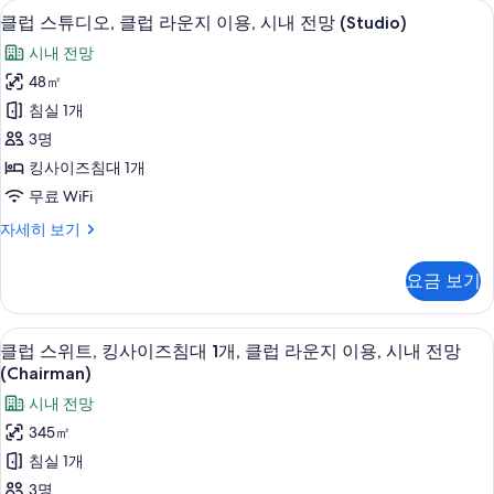
진
자
고급 침구, 오리/거위털 이불, 객실 내 금
클
17
이
수
클럽 스튜디오, 클럽 라운지 이용, 시내 전망 (Studio)
세
모
럽
즈
히
영
시내 전망
침
두
스
보
장
대
48㎡
기
보
튜
1
이
침실 1개
개,
기
디
용,
수
3명
오,
영
시
킹사이즈침대 1개
장
클
내
무료 WiFi
이
럽
용,
전
클
자세히 보기
시
라
럽
망
내
운
스
전
사
요금 보기
튜
지
망
진
디
자
이
오,
모
세
클럽 스위트, 킹사이즈침대 1개, 클럽 라운지
클
24
클
클럽 스위트, 킹사이즈침대 1개, 클럽 라운지 이용, 시내 전망
용,
히
두
럽
럽
(Chairman)
보
시
라
보
스
기
시내 전망
운
내
기
위
지
345㎡
전
이
트,
침실 1개
용,
망
킹
시
3명