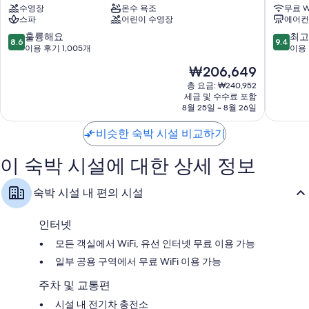
수영장
온수 욕조
무료 W
상
하
스파
어린이 수영장
에어컨
하
우
이
스
10
10
훌륭해요
최고
8.6
9.4
상
상
점
점
이용 후기 1,005개
이용 
하
하
만
만
현
₩206,649
이
이
점
점
재
시
온
중
중
총 요금: ₩240,952
요
내
세금 및 수수료 포함
더
8.6
9.4
금
8월 25일 ~ 8월 26일
번
점,
점,
₩206,649
드
훌
최
비슷한 숙박 시설 비교하기
상
륭
고
하
해
예
이
이 숙박 시설에 대한 상세 정보
요,
요,
시
이
이
내
용
용
숙박 시설 내 편의 시설
후
후
기
기
1,005
256
인터넷
개
개
모든 객실에서 WiFi, 유선 인터넷 무료 이용 가능
일부 공용 구역에서 무료 WiFi 이용 가능
주차 및 교통편
시설 내 전기차 충전소