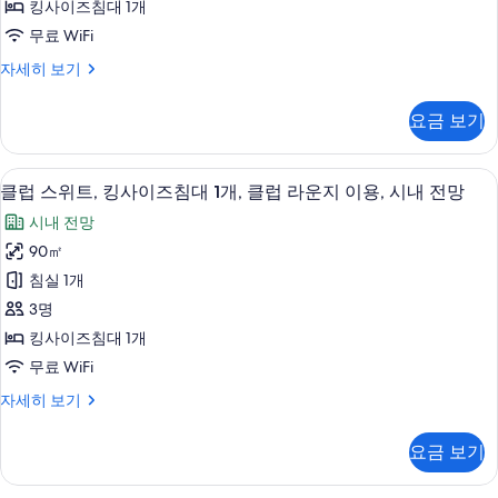
라
킹사이즈침대 1개
개,
사
운
무료 WiFi
클
이
럽
지
슈
자세히 보기
라
즈
피
이
운
침
리
지
용,
요금 보기
어
대
이
시
룸,
용,
1
킹
내
시
클럽 스위트, 킹사이즈침대 1개, 클럽 라운
클
13
사
개
클럽 스위트, 킹사이즈침대 1개, 클럽 라운지 이용, 시내 전망
내
전
럽
이
전
사
시내 전망
즈
망
스
망
진
침
90㎡
자
사
위
대
세
모
침실 1개
1
진
트,
히
두
개
3명
보
모
킹
자
보
기
킹사이즈침대 1개
세
두
사
기
무료 WiFi
히
보
이
보
클
자세히 보기
기
기
즈
럽
침
스
요금 보기
위
대
트,
1