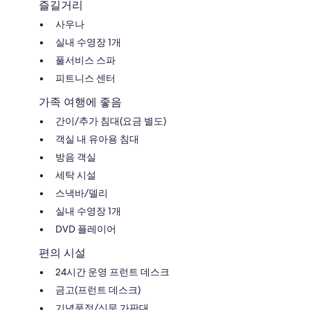
즐길거리
사우나
실내 수영장 1개
풀서비스 스파
피트니스 센터
가족 여행에 좋음
간이/추가 침대(요금 별도)
객실 내 유아용 침대
방음 객실
세탁 시설
스낵바/델리
실내 수영장 1개
DVD 플레이어
편의 시설
24시간 운영 프런트 데스크
금고(프런트 데스크)
기념품점/신문 가판대