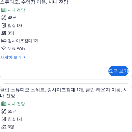
18
스튜디오, 수영장 이용, 시내 전망
용
튜
가
시내 전망
디
능
48㎡
오,
한
침실 1개
수
필
3명
터
영
킹사이즈침대 1개
장
무료 WiFi
이
스
자세히 보기
용,
튜
시
디
요금 보기
오,
내
수
전
영
클럽 스튜디오 스위트, 킹사이즈침대 1개, 
클
18
장
클럽 스튜디오 스위트, 킹사이즈침대 1개, 클럽 라운지 이용, 시
망
럽
이
내 전망
사
용,
스
시내 전망
시
진
튜
내
55㎡
모
전
디
침실 1개
망
두
오
자
3명
보
세