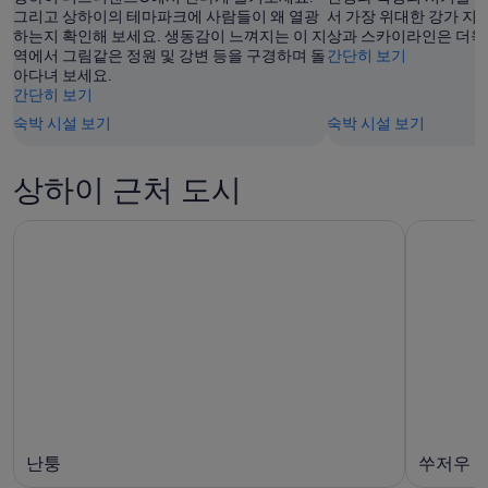
10
8
그리고 상하이의 테마파크에 사람들이 왜 열광
14
서 가장 위대한 강가 지
공
하는지 확인해 보세요. 생동감이 느껴지는 이 지
상과 스카이라인은 더욱
일)
월
개
일
역에서 그림같은 정원 및 강변 등을 구경하며 돌
간단히 보기
사
11
-
아다녀 보세요.
진
일)
8
간단히 보기
월
숙박 시설 보기
숙박 시설 보기
16
일)
상하이 근처 도시
난퉁
쑤저우