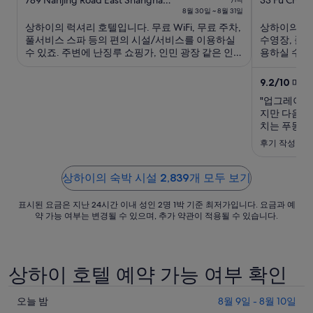
out
월
out
Shanghai
8월 30일 ~ 8월 31일
of
of
30
상하이의 럭셔리 호텔입니다. 무료 WiFi, 무료 주차,
상하이의 럭셔
5
5
일
풀서비스 스파 등의 편의 시설/서비스를 이용하실
수영장, 풀
부
수 있죠. 주변에 난징루 쇼핑가, 인민 광장 같은 인기
용하실 수 있
터
명소가 있어 관광을 즐기기에도 좋아요.
들로부터 좋
8
탄, 난징루 
9.2
/
10
매우 
월
기기에도 좋
"업그레이드
31
지만 다음에 
일
치는 푸동 와
까
후기 작성 날짜:
지
요
상하이의 숙박 시설 2,839개 모두 보기
금
은
표시된 요금은 지난 24시간 이내 성인 2명 1박 기준 최저가입니다. 요금과 예
1
약 가능 여부는 변경될 수 있으며, 추가 약관이 적용될 수 있습니다.
박
당
₩212,869
상하이 호텔 예약 가능 여부 확인
입
니
오
오늘 밤
8월 9일 - 8월 10일
다.