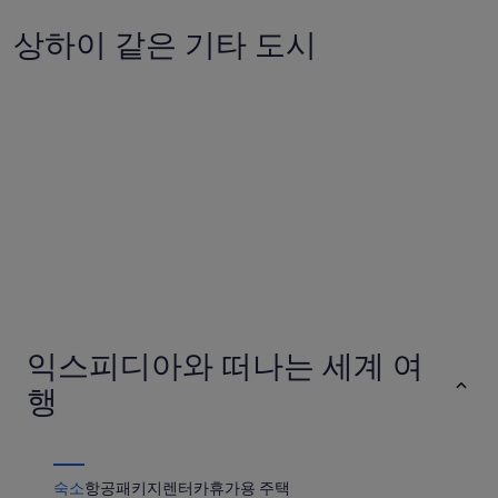
상하이 같은 기타 도시
베이
광저
베이
광저
익스피디아와 떠나는 세계 여
행
숙소
항공
패키지
렌터카
휴가용 주택