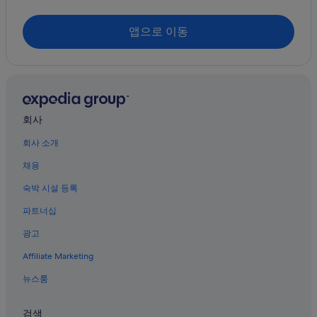
상하이의 개인 별장
루차오강
상하이의 간이 주방이 있는 호텔
앱으로 이동
양쯔강 삼각주의 반려동물 동반 가능 호텔
진샨쥐
양쯔강 삼각주의 5성급 호텔
성쓰 현
상하이의 2성급 호텔
차이위안
상하이의 Jinjiang Inn 호텔
회사
상하이의 모텔
회사 소개
상하이의 저렴한 호텔
채용
양쯔강 삼각주의 카지노 호텔
숙박 시설 등록
상하이의 호스텔
파트너십
상하이의 리조트
광고
양쯔강 삼각주의 Ascott 호텔
Affiliate Marketing
양쯔강 삼각주의 WiFi 제공 호텔
뉴스룸
상하이의 비즈니스 호텔
상하이의 게스트하우스
검색