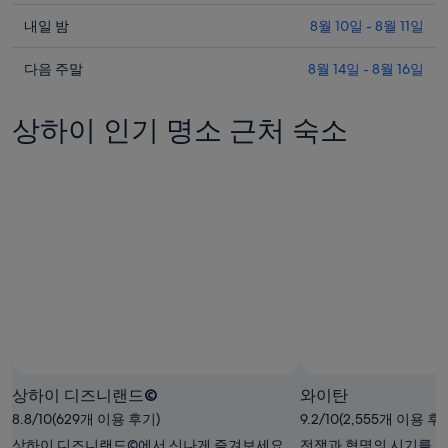
늘
내
밤
내일 밤
8월 10일 - 8월 11일
일
상
다
밤
다음 주말
8월 14일 - 8월 16일
하
음
상
이
주
하
의
상하이 인기 명소 근처 숙소
말
이
요
상
의
금
하
요
확
이
금
인
의
확
(숙
요
인
박
금
(숙
기
확
박
간:
인
기
8
(숙
월
간:
박
9
8
Susanna Wilder Puzzuoli 님의 사진
Susanna
일
월
기
Wilder
상하이 디즈니랜드©
와이탄
-
10
간:
Puzzuoli
8.8/10(629개 이용 후기)
8
일
9.2/10(2,555개 이용 후
8
님
월
-
월
상하이 디즈니랜드©에서 신나게 즐겨보세요.
전쟁과 혁명의 시기를 
의