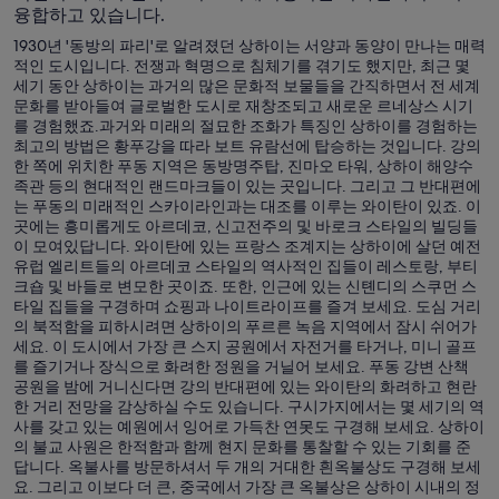
융합하고 있습니다.
1930년 '동방의 파리'로 알려졌던 상하이는 서양과 동양이 만나는 매력
적인 도시입니다. 전쟁과 혁명으로 침체기를 겪기도 했지만, 최근 몇
세기 동안 상하이는 과거의 많은 문화적 보물들을 간직하면서 전 세계
문화를 받아들여 글로벌한 도시로 재창조되고 새로운 르네상스 시기
를 경험했죠.과거와 미래의 절묘한 조화가 특징인 상하이를 경험하는
최고의 방법은 황푸강을 따라 보트 유람선에 탑승하는 것입니다. 강의
한 쪽에 위치한 푸동 지역은 동방명주탑, 진마오 타워, 상하이 해양수
족관 등의 현대적인 랜드마크들이 있는 곳입니다. 그리고 그 반대편에
는 푸동의 미래적인 스카이라인과는 대조를 이루는 와이탄이 있죠. 이
곳에는 흥미롭게도 아르데코, 신고전주의 및 바로크 스타일의 빌딩들
이 모여있답니다. 와이탄에 있는 프랑스 조계지는 상하이에 살던 예전
유럽 엘리트들의 아르데코 스타일의 역사적인 집들이 레스토랑, 부티
크숍 및 바들로 변모한 곳이죠. 또한, 인근에 있는 신톈디의 스쿠먼 스
타일 집들을 구경하며 쇼핑과 나이트라이프를 즐겨 보세요. 도심 거리
의 북적함을 피하시려면 상하이의 푸르른 녹음 지역에서 잠시 쉬어가
세요. 이 도시에서 가장 큰 스지 공원에서 자전거를 타거나, 미니 골프
를 즐기거나 장식으로 화려한 정원을 거닐어 보세요. 푸동 강변 산책
공원을 밤에 거니신다면 강의 반대편에 있는 와이탄의 화려하고 현란
한 거리 전망을 감상하실 수도 있습니다. 구시가지에서는 몇 세기의 역
사를 갖고 있는 예원에서 잉어로 가득찬 연못도 구경해 보세요. 상하이
의 불교 사원은 한적함과 함께 현지 문화를 통찰할 수 있는 기회를 준
답니다. 옥불사를 방문하셔서 두 개의 거대한 흰옥불상도 구경해 보세
요. 그리고 이보다 더 큰, 중국에서 가장 큰 옥불상은 상하이 시내의 정