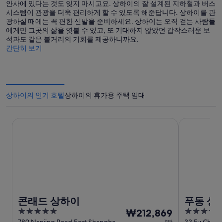
안사에 있다는 것도 잊지 마시고요. 상하이의 잘 설계된 지하철과 버스
시스템이 관광을 더욱 편리하게 할 수 있도록 해준답니다. 상하이를 관
광하실 때에는 꼭 편한 신발을 준비하세요. 상하이는 오직 걷는 사람들
에게만 그곳의 삶을 엿볼 수 있고, 또 기대하지 않았던 갑작스러운 보
석과도 같은 볼거리의 기회를 제공하니까요.
간단히 보기
상하이의 인기 호텔
상하이의 휴가용 주택 임대
콘래드 상하이
푸동 샹그릴
콘래드 상하이
푸동 샹
5
8
5
₩212,869
789 Nanjing Road East Shanghai
33 Fu Chen
/1박