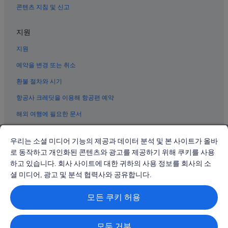
상하이의 빌라
콘텐츠 지침 및 신고
양쯔강 삼각주의 온수 욕조가 있는 호텔
지원
상하이의 아파트식 호텔
지원
상하이의 카지노 호텔
예약을 변경 또는 취소
상하이의 Ascott 호텔
환불 절차와 시기
상하이의 아파트
상하이의 사우나가 있는 호텔
항공사 크레딧을 이용해 항공편 예약
상하이의 아침 식사 제공 호텔
해외 여행에 필요한 문서
상하이의 Jin Jiang Hotels
우리는 소셜 미디어 기능의 제공과 데이터 분석 및 본 사이트가 올바
상하이의 스파가 있는 리조트 및 호텔
로 동작하고 개인화된 콘텐츠와 광고를 제공하기 위해 쿠키를 사용
상하이의 가족 여행 호텔
하고 있습니다. 회사 사이트에 대한 귀하의 사용 정보를 회사의 소
© 2026 Expedia, Inc., Expedia Group 계열사. All rights reserved.
Expedia 및 비행기 로고는 Expedia, Inc.의 상표 또는 등록 상표입니다.
셜 미디어, 광고 및 분석 협력사와 공유합니다.
분쟁 해결: 전화: 02-3480-0118, 이메일: travel@support.expedia.co.kr
트래블파트너익스체인지코리아 주식회사. 사업자등록번호: 821-88-01025
모든 쿠키 허용
익스피디아트래블코리아 주식회사, 서울특별시 종로구 종로5길 7(청진동).
사업자등록번호: 724-86-00245.
관광사업자등록번호: 제2016-000008호, 통신판매업신고번호: 2015-서울
종로-1091, 대표이사: 정경륜
모두 거부