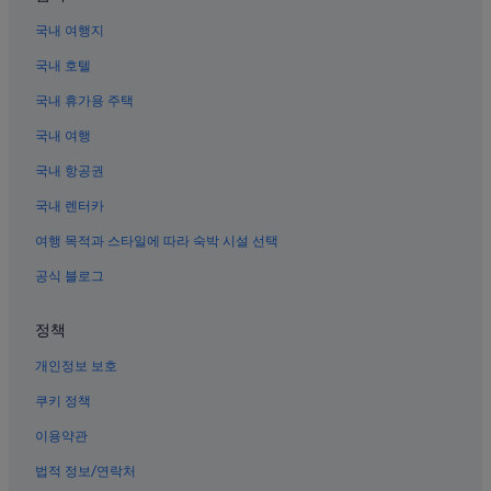
수위안 호텔
국내 여행지
상하이 호텔
국내 호텔
양쯔강 삼각주의 가족 여행 호텔
국내 휴가용 주택
장장 호텔
국내 여행
상하이의 전자레인지 구비 호텔
국내 항공권
양쯔강 삼각주의 Kimpton Hotels
국내 렌터카
상하이의 Starway Hotels
상하이의 Regal Hotels International
여행 목적과 스타일에 따라 숙박 시설 선택
상하이의 부티크 호텔
공식 블로그
상하이의 공항 셔틀 제공 호텔
정책
상하이의 워터파크 호텔
개인정보 보호
양쯔강 삼각주의 캐러밴 파크
쿠키 정책
상하이의 4성급 호텔
이용약관
상하이의 Kempinski Hotels & Resorts
양쯔강 삼각주의 온천 호텔
법적 정보/연락처