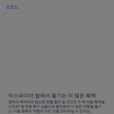
상하이의 발코니가 있는 호텔
저우산
양쯔강 삼각주의 골프 호텔
치바오
상하이의 Motel 168 호텔
양쯔강 삼각주의 하우스보트
지아샨
상하이의 해변 호텔
핑후
상하이의 반려동물 동반 가능 호텔
타이창
상하이의 5성급 호텔
쓰징
상하이의 Shangri-La Hotels and Resorts
상하이의 Hyatt Hotels
젤린
상하이의 럭셔리 호텔
진제
상하이의 Langham Hotels
펑징
상하이의 3성급 호텔
상하이의 로맨틱 호텔
와이가오차오
익스피디아 앱에서 즐기는 더 많은 혜택
상하이의 허니문 리조트 및 호텔
앱에서 예약하면 엄선된 호텔 할인 및 포인트 두 배 적립 혜택을
치동
드려요! 앱 전용 특가 상품으로 할인받아 더 많은 여행을 즐기
상하이의 주차 가능 호텔
고, 이동 중에도 여행의 모든 것을 관리하실 수 있어요.
펑전