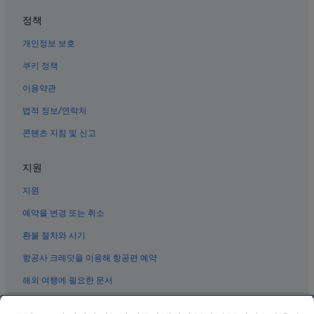
남해의 아침 식사 제공 호텔
정책
남해 호텔
개인정보 보호
남해의 Hilton Hotels
거제의 리조트
쿠키 정책
남해의 5성급 호텔
이용약관
진주의 5성급 호텔
법적 정보/연락처
통영의 5성급 호텔
콘텐츠 지침 및 신고
남해의 리조트
지원
창원의 수영장이 있는 호텔
지원
통영 호텔
사천의 펜션
예약을 변경 또는 취소
진주 호텔
환불 절차와 시기
양산의 모텔
항공사 크레딧을 이용해 항공편 예약
하동의 펜션
해외 여행에 필요한 문서
진주의 리조트