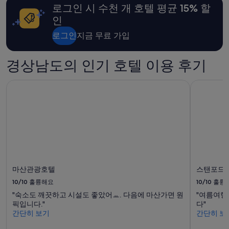
로그인 시 수천 개 호텔 평균 15% 할
인
로그인
지금 무료 가입
경상남도의 인기 호텔 이용 후기
마산관광호텔
스탠포드 
마산관광호텔
스탠포드 
10/10
훌륭해요
10/10
훌륭
"숙소도 깨끗하고 시설도 좋았어ㅛ. 다음에 마산가면 원
"여름여행
픽입니다."
다"
간단히 보기
간단히 보