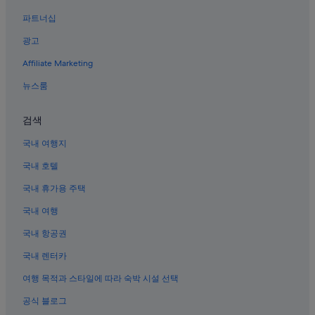
산달의 펜션
파트너십
거창의 펜션
광고
거제의 모텔
Affiliate Marketing
통영의 반려동물 동반 가능 호텔
김해의 게스트하우스
뉴스룸
남해의 료칸
검색
남해의 콘도
국내 여행지
고성의 Hilton Hotels
국내 호텔
사천의 모텔
국내 휴가용 주택
남해의 모텔
국내 여행
진영읍의 모텔
함양의 모텔
국내 항공권
하동 호텔
국내 렌터카
거창의 Independent 호텔
여행 목적과 스타일에 따라 숙박 시설 선택
남해의 게스트하우스
공식 블로그