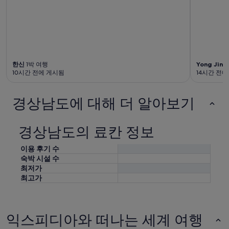
한신
1박 여행
Yong Jin
2
10시간 전에 게시됨
14시간 전
경상남도에 대해 더 알아보기
경상남도의 료칸 정보
이용 후기 수
숙박 시설 수
최저가
최고가
익스피디아와 떠나는 세계 여행