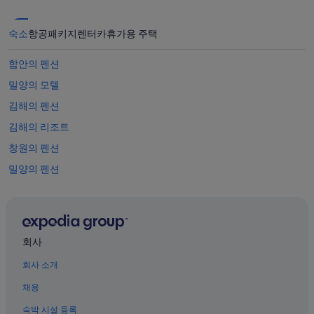
숙소
항공
패키지
렌터카
휴가용 주택
함안의 펜션
밀양의 모텔
김해의 펜션
김해의 리조트
창원의 펜션
밀양의 펜션
진주의 펜션
고기리의 펜션
창선면의 펜션
회사
진주의 모텔
회사 소개
거제의 펜션
채용
도만의 Accor Hotels
숙박 시설 등록