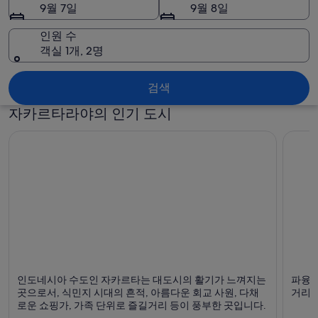
라
9월 7일
9월 8일
야
인원 수
사
객실 1개, 2명
진
자카르타라야
검색
자카르타라야의 인기 도시
자카르타
파융 
인도네시아 수도인 자카르타는 대도시의 활기가 느껴지는
파융 
쇼핑, 비즈니스 및 카페
곳으로서, 식민지 시대의 흔적, 아름다운 회교 사원, 다채
거리와
로운 쇼핑가, 가족 단위로 즐길거리 등이 풍부한 곳입니다.