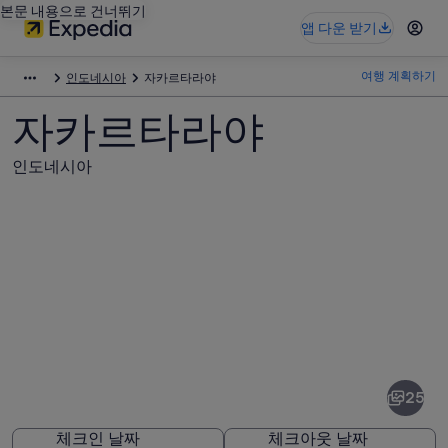
본문 내용으로 건너뛰기
앱 다운 받기
여행 계획하기
인도네시아
자카르타라야
자카르타라야
인도네시아
자
카
르
25
타
체크인 날짜
체크아웃 날짜