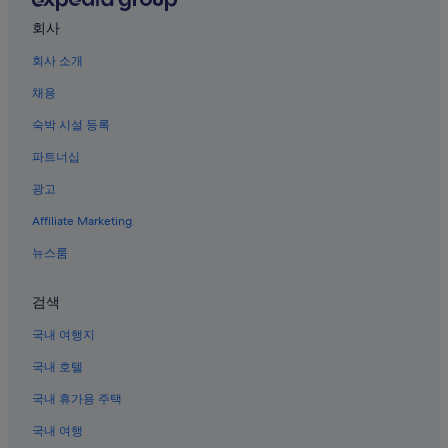
자카르타의 가족 여행 호텔
회사
자카르타의 수영장이 있는 호텔
회사 소개
자카르타의 Shangri-La Hotels and Resorts
채용
자카르타의 바닷가 호텔
숙박 시설 등록
자카르타의 해변 호텔
파트너십
자카르타의 워터파크 호텔
광고
파리 호텔
Affiliate Marketing
자카르타의 리조트
뉴스룸
자카르타의 Independent 호텔
자카르타의 스파가 있는 리조트 및 호텔
검색
자카르타의 허니문 리조트 및 호텔
국내 여행지
자카르타의 3성급 호텔
국내 호텔
자카르타의 온수 욕조가 있는 호텔
국내 휴가용 주택
프라무카섬 호텔
국내 여행
자카르타의 아파트