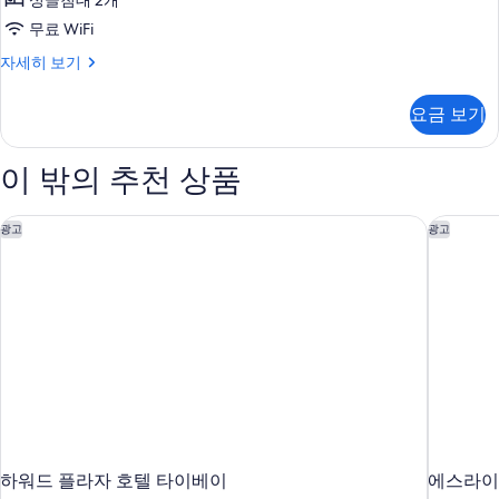
싱글침대 2개
글
무료 WiFi
침
시
자세히 보기
대
티
2
트
요금 보기
윈
개,
룸,
앙
싱
이 밖의 추천 상품
글
스
침
위
대
하워드 플라자 호텔 타이베이
에스라이
광고
광고
트
2
개,
사
앙
진
스
위
모
트
두
자
세
보
히
기
보
기
하워드 플라자 호텔 타이베이
에스라이