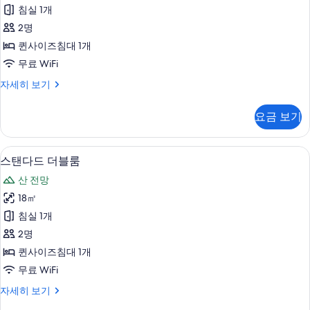
다
침실 1개
드
2명
더
퀸사이즈침대 1개
블
무료 WiFi
룸,
스
자세히 보기
창
탠
문
다
요금 보기
드
없
더
음
블
스탠다드 더블룸 | 고급 침구, 오리/거위
스
11
룸,
스탠다드 더블룸
사
탠
창
진
산 전망
문
다
없
모
18㎡
드
음
두
침실 1개
자
더
세
보
2명
블
히
기
퀸사이즈침대 1개
보
룸
무료 WiFi
기
사
스
자세히 보기
진
탠