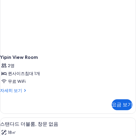
Yipin View Room
2명
퀸사이즈침대 1개
무료 WiFi
Yipin
자세히 보기
View
Room
요금 보기
자
세
히
스탠다드 더블룸, 창문 없음 | 고급 침구
스
12
보
스탠다드 더블룸, 창문 없음
탠
기
18㎡