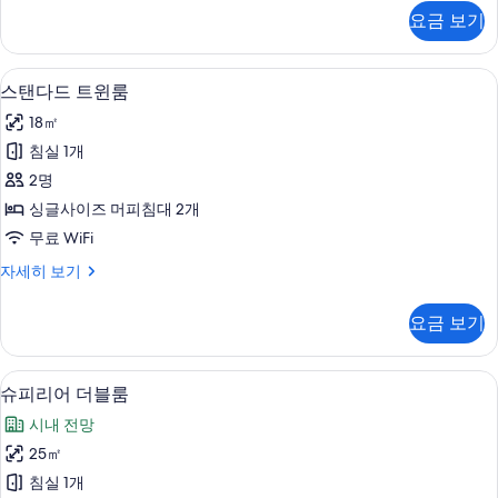
모
다
요금 보기
드
두
더
보
블
스탠다드 트윈룸 | 고급 침구, 오리/거위
스
7
룸
스탠다드 트윈룸
기
탠
자
18㎡
세
다
히
침실 1개
드
보
2명
기
트
싱글사이즈 머피침대 2개
윈
무료 WiFi
룸
스
자세히 보기
사
탠
진
다
요금 보기
드
모
트
두
윈
슈피리어 더블룸 | 고급 침구, 오리/거위
슈
8
룸
슈피리어 더블룸
보
피
자
기
시내 전망
세
리
히
25㎡
어
보
침실 1개
기