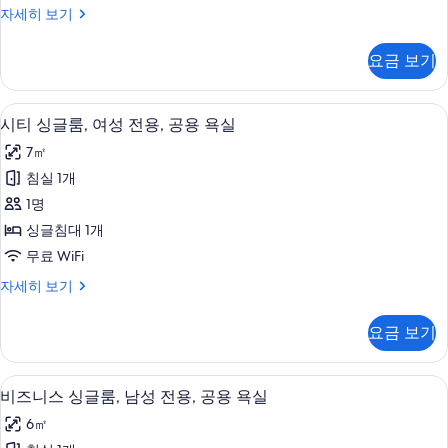
비
자세히 보기
싱
즈
글
니
요금 보기
스
침
트
대
윈
고급 침구, 오리/거위털 이불, 필로우탑 
시
5
룸,
시티 싱글룸, 여성 전용, 공용 욕실
2
티
싱
개,
7㎡
글
싱
앙
침
침실 1개
글
대
스
1명
2
룸,
위
개,
싱글침대 1개
여
앙
트
무료 WiFi
스
성
사
위
시
자세히 보기
전
트
티
진
자
용,
싱
모
요금 보기
세
글
공
히
두
룸,
용
보
여
보
고급 침구, 오리/거위털 이불, 필로우탑 
비
기
6
성
비즈니스 싱글룸, 남성 전용, 공용 욕실
욕
기
즈
전
실
6㎡
용,
니
공