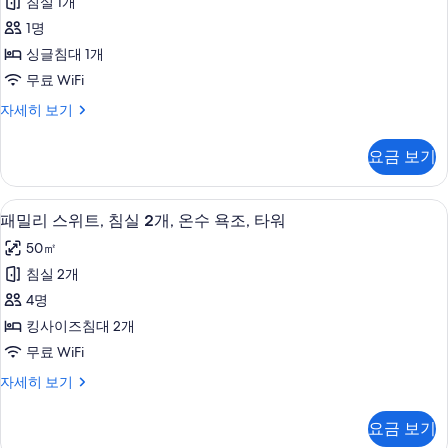
사
침실 1개
스
용
진
1명
욕
싱
실
모
싱글침대 1개
글
자
두
무료 WiFi
세
룸,
보
히
비
자세히 보기
남
보
즈
기
기
성
니
요금 보기
스
전
싱
용,
글
패밀리 스위트, 침실 2개, 온수 욕조, 타
패
9
룸,
패밀리 스위트, 침실 2개, 온수 욕조, 타워
공
밀
남
용
50㎡
성
리
전
욕
침실 2개
스
용,
실
4명
공
위
용
사
킹사이즈침대 2개
트,
욕
진
무료 WiFi
실
침
모
자
패
자세히 보기
실
세
밀
두
히
2
리
요금 보기
보
보
스
개,