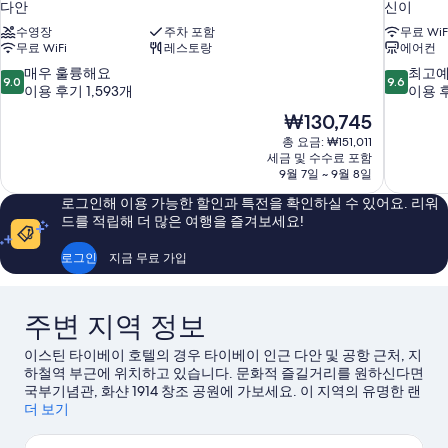
다안
신이
수영장
주차 포함
무료 WiF
무료 WiFi
레스토랑
에어컨
10
10
매우 훌륭해요
최고
9.0
9.6
점
점
이용 후기 1,593개
이용 후
만
만
현
₩130,745
점
점
재
총 요금: ₩151,011
중
중
요
세금 및 수수료 포함
9.0
9.6
금
9월 7일 ~ 9월 8일
점,
점,
₩130,745
매
최
로그인해 이용 가능한 할인과 특전을 확인하실 수 있어요. 리워
우
고
드를 적립해 더 많은 여행을 즐겨보세요!
훌
예
륭
요,
로그인
지금 무료 가입
해
이
요,
용
이
후
주변 지역 정보
용
기
후
1,006
이스틴 타이베이 호텔의 경우 타이베이 인근 다안 및 공항 근처, 지
기
개
하철역 부근에 위치하고 있습니다. 문화적 즐길거리를 원하신다면
1,593
국부기념관, 화샨 1914 창조 공원에 가보세요. 이 지역의 유명한 랜
개
드마크인 타이베이 101, 국립 대만 민주기념관도 방문해 볼 만합니
더 보기
다. 쑹산 문화창조공원, 렁샨 사원(용산사)도 가볼 만한 명소로 추
천해 드려요.
타이베이 여행 가이드 보기