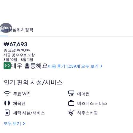
베
이
이전
다음
호
110+
소개
객실
위치
정책
텔
현
₩67,693
의
재
총 요금: ₩78,186
가
사
세금 및 수수료 포함
격
8월 10일 ~ 8월 11일
진
은
이
매우 훌륭해요
9.0
이용 후기 1,039개 모두 보기
10점 만점 중 9.0점.
₩67,693
용
갤
후
인기 편의 시설/서비스
기
러
파노라믹 쿼드룸 | 고급 침구, 오리/거위
리
무료 WiFi
에어컨
체육관
비즈니스 서비스
세탁 시설/서비스
하우스키핑
모두 보기