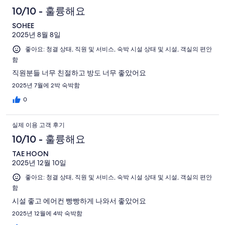
1039
후
로
이
기
용
10/10 - 훌륭해요
개
기
예
용
중
이
중
후
SOHEE
요.
후
594
용
345
2025년 8월 8일
1039
기
기
개
후
개
개
좋아요: 청결 상태, 직원 및 서비스, 숙박 시설 상태 및 시설, 객실의 편안
중
기
함
이
70
중
용
개
직원분들 너무 친절하고 방도 너무 좋았어요
20
후
2025년 7월에 2박 숙박함
개
기
0
중
10
실제 이용 고객 후기
개
10/10 - 훌륭해요
TAE HOON
2025년 12월 10일
좋아요: 청결 상태, 직원 및 서비스, 숙박 시설 상태 및 시설, 객실의 편안
함
시설 좋고 에어컨 빵빵하게 나와서 좋았어요
2025년 12월에 4박 숙박함