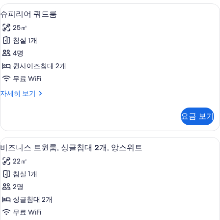
두
블
슈피리어 쿼드룸 | 고급 침구, 오리/거위
슈
11
룸
슈피리어 쿼드룸
보
피
자
기
25㎡
세
리
히
침실 1개
어
보
4명
기
쿼
퀸사이즈침대 2개
드
무료 WiFi
룸
슈
자세히 보기
사
피
진
리
요금 보기
어
모
쿼
두
드
비즈니스 트윈룸, 싱글침대 2개, 앙스위트
비
6
룸
비즈니스 트윈룸, 싱글침대 2개, 앙스위트
보
즈
자
기
22㎡
세
니
히
침실 1개
스
보
2명
기
트
싱글침대 2개
윈
무료 WiFi
룸,