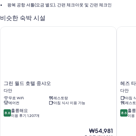
왕복 공항 셔틀(요금 별도), 간편 체크아웃 및 간편 체크인
24시간 운영 프런트 데스크, TV(로비) 및 정수기
비슷한 숙박 시설
컴퓨터 스테이션, 엘리베이터 및 다국어 구사 가능 직원
이용 후기에 따르면 고객들은 직원의 친절함, 위치 등이 가장 좋았다고
그린 월드 호텔 중샤오
헤즈 타
평가합니다.
객실 특징
모든 81개 객실에는 고급 침구, 에어컨 뿐만 아니라 특별한 숙박 경험을 위
해 무료 WiFi, 금고도 제공됩니다. 고객의 이용 후기에 따르면 청결한 객실
이 이 숙박 시설의 장점으로 손꼽힙니다.
이 밖에 다음과 같은 편의 시설 및 서비스를 이용하실 수 있습니다.
그
헤
그린 월드 호텔 중샤오
헤즈 
필로우탑 매트리스 및 오리털 이불
린
즈
다안
다안
LCD TV - 디지털 TV 채널 이용 가능
월
타
무료 WiFi
레스토랑
아침 
드
이
냉장고, 하우스키핑 서비스(매일) 및 책상
에어컨
아침 식사 이용 가능
레스토
호
베
텔
이
10
10
훌륭해요
훌륭
8.6
8.6
중
다
점
점
이용 후기 1,207개
이용 
샤
안
만
만
오
점
점
현
₩54,981
다
중
중
재