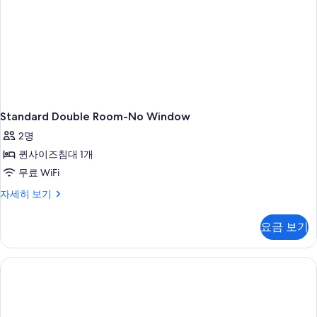
Standard Double Room-No Window
2명
퀸사이즈침대 1개
무료 WiFi
Standard
자세히 보기
Double
Room-
요금 보기
No
Window
자
세
히
보
기