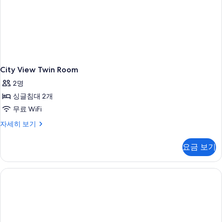
터
City View Twin Room
2명
싱글침대 2개
무료 WiFi
City
자세히 보기
View
Twin
요금 보기
Room
자
세
히
보
기