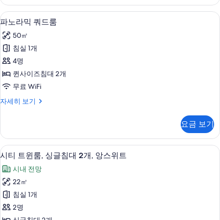
기
위
기
온
트,
파노라믹 쿼드룸 | 고급 침구, 오리/거위
파
7
침
수
파노라믹 쿼드룸
노
실
욕
50㎡
2
라
조,
개,
침실 1개
믹
온
타
4명
수
쿼
워
욕
퀸사이즈침대 2개
드
조,
사
무료 WiFi
타
룸
진
워
파
자세히 보기
사
자
노
모
세
진
라
두
요금 보기
히
믹
모
보
보
쿼
두
기
드
기
시티 트윈룸, 싱글침대 2개, 앙스위트 | 
시
6
룸
시티 트윈룸, 싱글침대 2개, 앙스위트
보
티
자
기
시내 전망
세
트
히
22㎡
윈
보
침실 1개
기
룸,
2명
싱