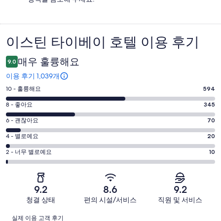
이스틴 타이베이 호텔 이용 후기
이
용
매우 훌륭해요
9.0
후
이용 후기 1,039개
기
평
10 - 훌륭해요
594
점
평
8 - 좋아요
345
10
점
평
-
6 - 괜찮아요
70
8
훌
점
평
-
4 - 별로예요
20
륭
6
좋
점
평
-
2 - 너무 별로예요
10
해
아
4
괜
점
요.
-
요.
찮
2
1039
별
1039
-
아
개
9.2
8.6
9.2
로
개
너
요.
이
청결 상태
편의 시설/서비스
직원 및 서비스
예
이
무
1039
용
요.
용
이
별
개
후
실제 이용 고객 후기