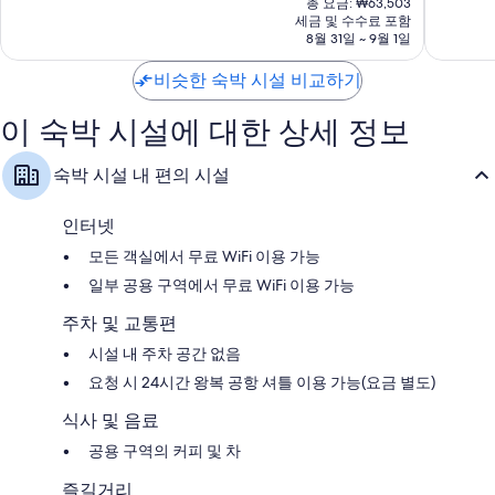
안
총 요금: ₩63,503
8.6
8.6
요
세금 및 수수료 포함
점,
점,
금
8월 31일 ~ 9월 1일
훌
훌
₩54,981
륭
륭
비슷한 숙박 시설 비교하기
해
해
요,
요,
이 숙박 시설에 대한 상세 정보
이
이
용
용
후
후
숙박 시설 내 편의 시설
기
기
1,207
611
개
개
인터넷
모든 객실에서 무료 WiFi 이용 가능
일부 공용 구역에서 무료 WiFi 이용 가능
주차 및 교통편
시설 내 주차 공간 없음
요청 시 24시간 왕복 공항 셔틀 이용 가능(요금 별도)
식사 및 음료
공용 구역의 커피 및 차
즐길거리