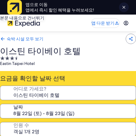
앱으로 이동
앱에서 즉시 할인 혜택을 누려보세요!
본문 내용으로 건너뛰기
앱 다운 받기
숙박 시설 모두 보기
이스틴 타이베이 호텔
3.5
Eastin Taipei Hotel
성
급
요금을 확인할 날짜 선택
숙
박
어디로 가세요?
시
설
날짜
인원 수