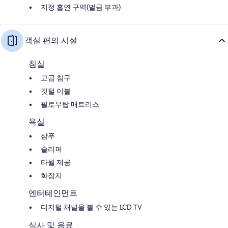
지정 흡연 구역(벌금 부과)
객실 편의 시설
침실
고급 침구
깃털 이불
필로우탑 매트리스
욕실
샴푸
슬리퍼
타월 제공
화장지
엔터테인먼트
디지털 채널을 볼 수 있는 LCD TV
식사 및 음료