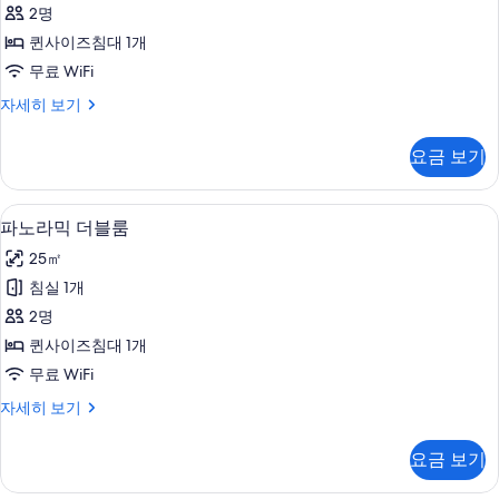
더
2명
블
퀸사이즈침대 1개
룸
무료 WiFi
사
슈
자세히 보기
진
피
모
리
요금 보기
어
두
더
보
블
파노라믹 더블룸 | 시내 전망
파
9
룸
파노라믹 더블룸
기
노
자
25㎡
세
라
히
침실 1개
믹
보
2명
기
더
퀸사이즈침대 1개
블
무료 WiFi
룸
파
자세히 보기
사
노
진
라
요금 보기
믹
모
더