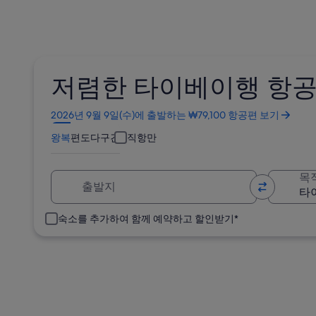
저렴한 타이베이행 항
새
2026년 9월 9일(수)에 출발하는 ₩79,100 항공편 보기
창
왕복
편도
다구간
직항만
에
서
열
출발지
목
림
숙소를 추가하여 함께 예약하고 할인받기*