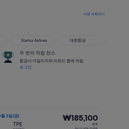
여행 계획하기
Starlux Airlines
대한항공
Starlux Airlines
대한항공
두 번의 적립 찬스
항공사 마일리지와 리워드 함께 적립
로그인
(월)에 출발, 요금은 ₩167,700. 방금 검색됨
선택, 가는 항공편은 9월 27일(일)에 청주 출발 타이베이 도착, 오는
₩185,100
₩185,100
10월 2일(금)
왕
TPE
왕복
복,
11시간 전에 검색됨