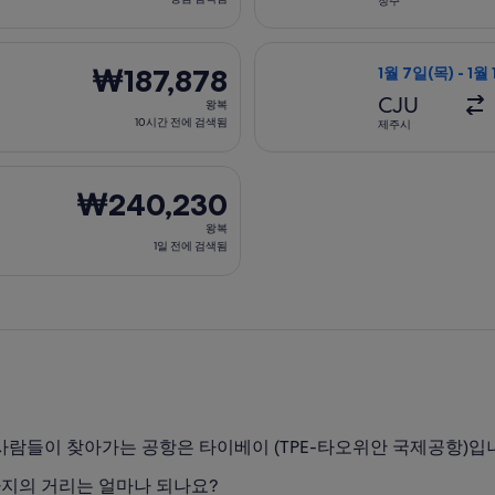
청주
방
금
월 15일(화)에 서울 출발 타이베이 도착, 오는 항공편은 9월 22일(
타이거에어 타이완 
검
₩187,878
₩187,878
1월 7일(목) - 1월
색
왕
CJU
왕복
됨
복,
10시간 전에 검색됨
제주시
10
시
8월 12일(수)에 대구 출발 타이베이 도착, 오는 항공편은 8월 27일
간
₩240,230
₩240,230
전
왕
왕복
에
복,
1일 전에 검색됨
검
1
색
일
됨
전
에
검
색
됨
람들이 찾아가는 공항은 타이베이 (TPE-타오위안 국제공항)입
까지의 거리는 얼마나 되나요?