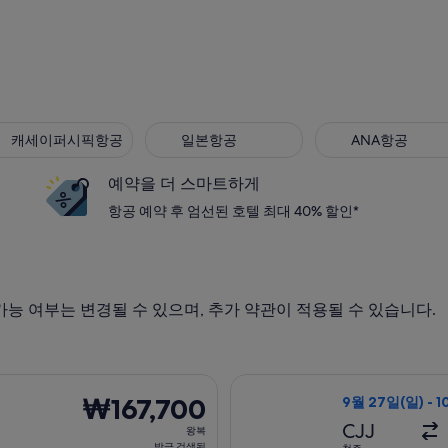
세이퍼시픽항공
일본항공
ANA항공
캐세이퍼시픽항공
일본항공
ANA항공
예약을 더 스마트하게
항공 예약 후 엄선된 호텔 최대 40% 할인*
가능 여부는 변경될 수 있으며, 추가 약관이 적용될 수 있습니다.
9월 17일(목)에 부산 출발 타이베이 도착, 오는 항공편은 9월 21일
에어로케이 항공편 
₩167,700
₩167,700
9월 27일(일) - 
왕
CJJ
왕복
복,
방금 검색됨