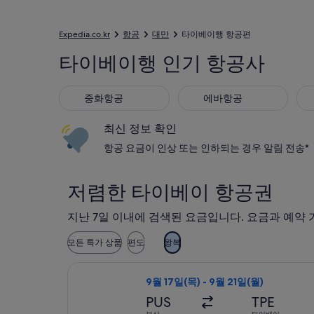
Expedia.co.kr
항공
대만
타이베이행 항공편
타이베이행 인기 항공사
중화항공
에바항공
캐
중화항공
에바항공
최신 정보 확인
항공 요금이 인상 또는 인하되는 경우 알림 전송*
저렴한 타이베이 항공권
지난 7일 이내에 검색된 요금입니다. 요금과 예약 
모든 특가 상품
편도
왕복
이스타항공 항공편 선택, 가는 항공편은 
9월 17일(목) - 9월 21일(월)
PUS
TPE