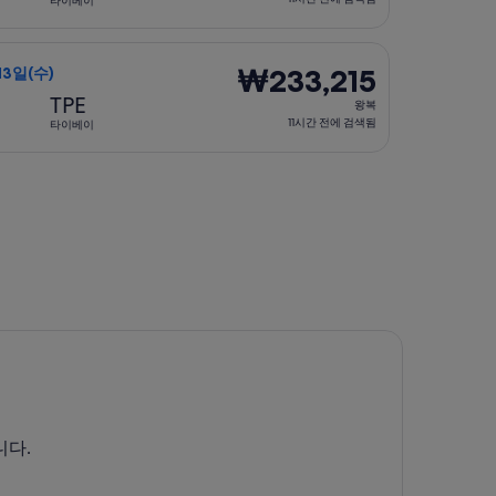
타이베이
11
시
화)에 출발, 요금은 ₩187,878. 10시간 전에 검색됨
항공편 선택, 가는 항공편은 1월 7일(목)에 제주시 출발 타이베이 도착
간
₩233,215
₩233,215
 13일(수)
전
왕
TPE
왕복
에
복,
11시간 전에 검색됨
타이베이
검
11
색
시
(목)에 출발, 요금은 ₩240,230. 1일 전에 검색됨
됨
간
전
에
검
색
됨
니다.