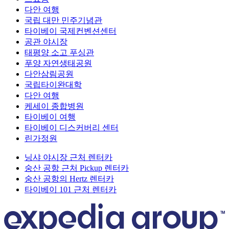
다안 여행
국립 대만 민주기념관
타이베이 국제컨벤션센터
공관 야시장
태평양 소고 푸싱관
푸양 자연생태공원
다안삼림공원
국립타이완대학
다안 여행
케세이 종합병원
타이베이 여행
타이베이 디스커버리 센터
린가정원
닝샤 야시장 근처 렌터카
숭산 공항 근처 Pickup 렌터카
숭산 공항의 Hertz 렌터카
타이베이 101 근처 렌터카