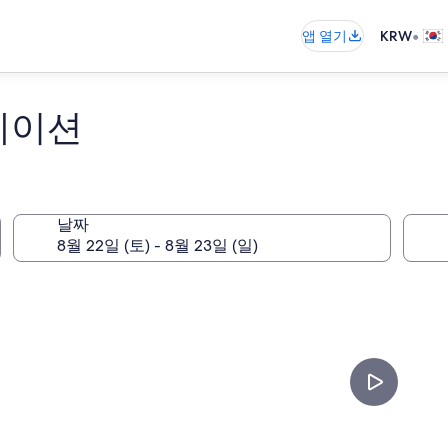
•
앱 열기
KRW
테이션
날짜