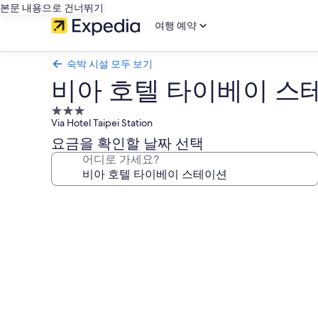
본문 내용으로 건너뛰기
여행 예약
숙박 시설 모두 보기
비아 호텔 타이베이 스
3.0
Via Hotel Taipei Station
성
급
요금을 확인할 날짜 선택
숙
어디로 가세요?
박
시
비
설
아
호
텔
타
이