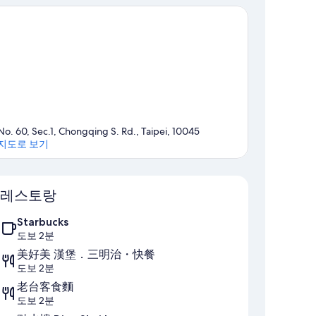
후
기
1,174
개
No. 60, Sec.1, Chongqing S. Rd., Taipei, 10045
지도로 보기
지도
레스토랑
Starbucks
도보 2분
美好美 漢堡．三明治・快餐
도보 2분
老台客食麵
도보 2분