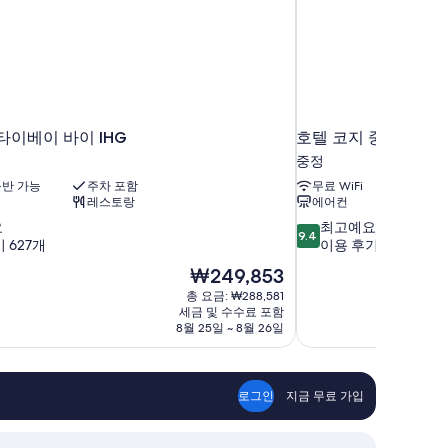
타이베이 바이 IHG
호텔 코지 중샤오 타
중정
반 가능
주차 포함
무료 WiFi
레스토랑
에어컨
10
요
최고예요
9.4
점
 627개
이용 후기 1,174개
만
현
₩249,853
점
재
총 요금: ₩288,581
중
요
세금 및 수수료 포함
9.4
금
8월 25일 ~ 8월 26일
점,
₩249,853
최
고
예
로그인
지금 무료 가입
요,
이
용