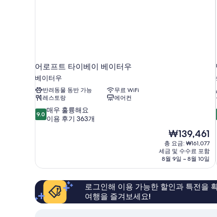
어로프트 타이베이 베이터우
베이터우
반려동물 동반 가능
무료 WiFi
레스토랑
에어컨
10
매우 훌륭해요
9.0
점
이용 후기 363개
만
현
₩139,461
점
재
총 요금: ₩161,077
중
요
세금 및 수수료 포함
9.0
금
8월 9일 ~ 8월 10일
점,
₩139,461
매
우
로그인해 이용 가능한 할인과 특전을 확
훌
여행을 즐겨보세요!
륭
해
요,