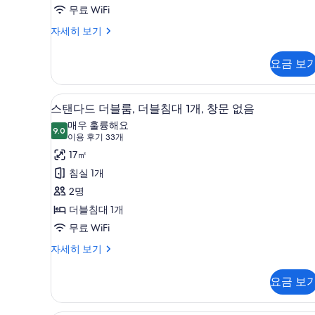
무료 WiFi
능
모
한
Deluxe
자세히 보기
두
필
Quadruple
보
자
터
요금 보
세
기
히
보
스탠다드 더블룸, 더블침대 1개, 창
스
15
기
스탠다드 더블룸, 더블침대 1개, 창문 없음
탠
매우 훌륭해요
9.0
9.0점 만점 중 10점
다
(이
이용 후기 33개
용
드
17㎡
후
더
침실 1개
기
블
2명
33
룸,
더블침대 1개
개)
더
무료 WiFi
블
스
자세히 보기
탠
침
다
요금 보
대
드
더
1
블