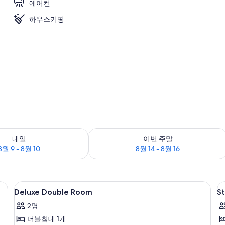
에어컨
하우스키핑
면
부 확인, 8월 9 - 8월 10
이번 주말 예약 가능 여부 확인, 8월 14 - 
내일
이번 주말
8월 9 - 8월 10
8월 14 - 8월 16
료 WiFi, 침대 시트
Deluxe
객실 내 금고, 다리미/다리미판, 무료 WiF
S
8
Deluxe Double Room
S
Double
D
2명
Room
(
더블침대 1개
W
사