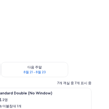
8월 16
다음 주말 예약 가능 여부 확인, 8월 21 - 8월 23
다음 주말
8월 21 - 8월 23
7개 객실 중 7개 표시 중
i, 침대 시트
tandard
객실 내 금고, 다리미/다리미판, 무료 WiFi, 침
9
tandard Double (No Window)
ouble
2명
No
더블침대 1개
indow)