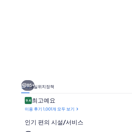
베
이
스
테
이
션
의
사
진
85+
소개
객실
위치
정책
갤
이
최고예요
9.4
러
10점 만점 중 9.4점.
용
이용 후기 1,001개 모두 보기
리
후
기
인기 편의 시설/서비스