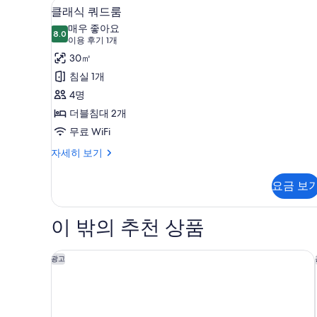
개,
클래식 쿼드룸 | 객실 내 금고, 다
클
1
룸,
클래식 쿼드룸
창
래
더
매우 좋아요
블
8.0
문
8.0점 만점 중 10점
식
(이
이용 후기 1개
침
용
없
쿼
30㎡
대
후
1
음
드
침실 1개
개,
기
사
룸
4명
창
1
문
진
사
더블침대 2개
개)
없
모
진
무료 WiFi
음
두
자
모
클
자세히 보기
세
래
보
두
히
식
요금 보
기
보
보
쿼
기
드
기
룸
이 밖의 추천 상품
자
세
히
어로프트 타이베이 베이터우
광고
보
기