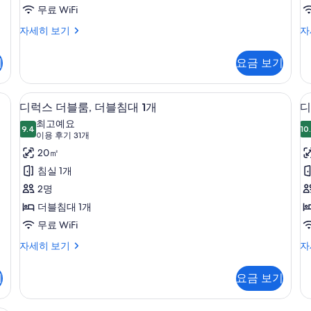
무료 WiFi
진
모
Deluxe
St
자세히 보기
자
Double
Do
두
Room
(N
기
요금 보기
보
자
Wi
세
자
기
히
세
문 없음 | 객실 내 금고, 다리미/다리미판, 무료 WiFi, 침대 시트
디럭스 더블룸, 더블침대 1개 | 객실 내 금
디
11
보
히
디럭스 더블룸, 더블침대 1개
디
럭
기
보
최고예요
9.4
기
10
9.4점 만점 중 10점
스
(이
이용 후기 31개
용
더
20㎡
후
블
침실 1개
기
룸,
2명
31
더
더블침대 1개
개)
블
무료 WiFi
침
디
디
자세히 보기
자
럭
럭
대
스
스
기
요금 보기
1
더
쿼
개
블
드
룸,
룸