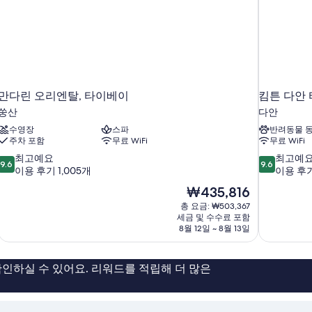
만다린 오리엔탈, 타이베이
킴튼 다안 
쑹산
다안
수영장
스파
반려동물 동
주차 포함
무료 WiFi
무료 WiFi
10
10
최고예요
최고예
9.6
9.6
점
점
이용 후기 1,005개
이용 후기
만
만
현
₩435,816
점
점
재
총 요금: ₩503,367
중
중
요
세금 및 수수료 포함
9.6
9.6
금
8월 12일 ~ 8월 13일
점,
점,
₩435,816
최
최
고
고
인하실 수 있어요. 리워드를 적립해 더 많은
예
예
요,
요,
이
이
용
용