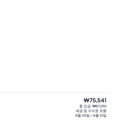
숙박 시설 정면
상 - 제출자 HelloHa
현
₩75,541
재
총 요금: ₩87,250
가
세금 및 수수료 포함
| 객실 내 금고, 다리미/다리미판, 무료 WiFi, 침대 시트
숙박 시설 구내
격
8월 30일 ~ 8월 31일
은
₩75,541