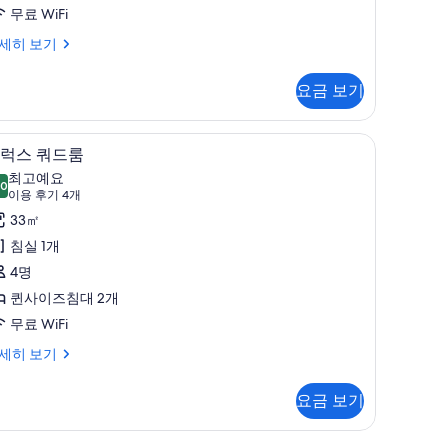
사
무료 WiFi
진
andard
세히 보기
uble
모
o
요금 보기
두
ndow)
보
고, 다리미/다리미판, 무료 WiFi, 침대 시트
디럭스 쿼드룸 | 객실 내 금고, 다리미/다리미판, 
디
기
20
럭스 쿼드룸
럭
최고예요
.0
10.0점 만점 중 10점
스
(이
이용 후기 4개
용
쿼
33㎡
후
드
침실 1개
기
룸
4명
4
사
퀸사이즈침대 2개
개)
진
무료 WiFi
모
세히 보기
두
요금 보기
보
기