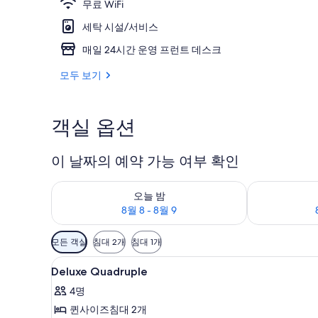
무료 WiFi
세탁 시설/서비스
숙박 시설 정
매일 24시간 운영 프런트 데스크
모두 보기
객실 옵션
이 날짜의 예약 가능 여부 확인
오늘 밤 예약 가능 여부 확인, 8월 8 - 8월 9
내일 예약 가능 여
오늘 밤
8월 8 - 8월 9
객
모든 객실
침대 2개
침대 1개
실
Deluxe
객실 내 금고, 다리미/다리미판, 무
에
20
Deluxe Quadruple
Quadruple
사
4명
사
용
퀸사이즈침대 2개
진
가