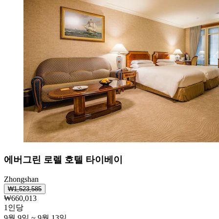
에버그린 로렐 호텔 타이베이
Zhongshan
₩1,523,585
₩660,013
1인당
9월 9일 ~ 9월 13일