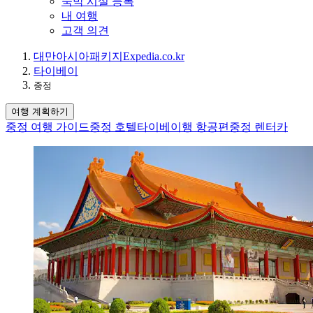
숙박 시설 등록
내 여행
고객 의견
대만
아시아
패키지
Expedia.co.kr
타이베이
중정
여행 계획하기
중정 여행 가이드
중정 호텔
타이베이행 항공편
중정 렌터카