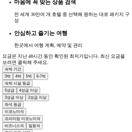
마음에 꼭 맞는 상품 검색
전 세계 30만여 개 호텔 중 선택해 원하는 대로 패키지 구
성
안심하고 즐기는 여행
한곳에서 여행 계획, 예약 및 관리
요금은 지난 48시간 동안 확인된 최저가입니다. 최신 요금을
보려면 클릭해 주세요.
숙박 기간
3박
4박
5박
6-7박
숙박 시설 등급
5성급
4성급 이상
3성급 이상
2성급 이상
좌석 등급
이코노미석
프리미엄 이코노미석
비즈니스석
일등석