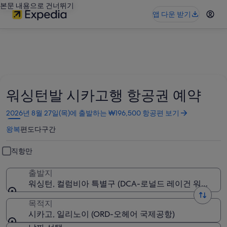
본문 내용으로 건너뛰기
앱 다운 받기
워싱턴발 시카고행 항공권 예약
새
2026년 8월 27일(목)에 출발하는 ₩196,500 항공편 보기
창
왕복
편도
다구간
에
서
열
직항만
림
출발지
워싱턴, 컬럼비아 특별구 (DCA-로널드 레이건 워싱턴 공
목적지
시카고, 일리노이 (ORD-오헤어 국제공항)