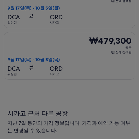
복,
1일 전에 검색됨
1
9월 17일(목) - 10월 5일(월)
일
DCA
ORD
전
워싱턴
시카고
에
검
유나이티드항공 항공편 선택, 가는 항공편은 9월 17일(목)에 워싱턴
₩479,300
₩479,300
색
왕
됨
왕복
복,
1일 전에 검색됨
1
9월 17일(목) - 10월 8일(목)
일
DCA
ORD
전
워싱턴
시카고
에
검
색
됨
시카고 근처 다른 공항
지난 7일 동안의 가격 정보입니다. 가격과 예약 가능 여부
는 변경될 수 있습니다.