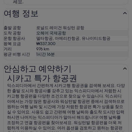
세요.
여행 정보
출발 공항
로널드 레이건 워싱턴 공항
도착 공항
오헤어 국제공항
운항 항공사
델타항공, 아메리칸항공, 유나이티드항공
왕복 요금
₩337,300
거리
976
km
평균 비행 시간
1시간 16분
안심하고 예약하기
시카고 특가 항공권
시카고 특가 항공권
익스피디아에서 간편하게 시카고행 항공권을 검색해 보세요. 다양
한 출발 도시와 항공사를 갖추고 있는 익스피디아에서 저렴한 시
카고행 항공편을 다양한 조건으로 찾으실 수 있습니다. 익스피디
아에서는 가장 많은 항공사와 워싱턴발 항공편 중에서 검색하므로
원하는 여행 날짜 및 시간에 가장 저렴한 항공편 특가 상품을 찾으
실 수 있어요. 사용도 쉽고 간편해 여행 날짜와 출도착 도시만 입력
하시면 나머지는 익스피디아가 알아서 해드립니다! 여행 날짜를
조정하고 연결 항공편을 찾아보세요. 워싱턴발 항공편을 더욱 저
렴하게 이용하실 수 있어요. 여러 옵션을 검토하고 원하는 항공편