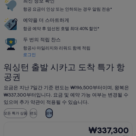
최신 정보 확인
항공 요금이 인상 또는 인하되는 경우 알림 전송*
예약을 더 스마트하게
항공 예약 후 엄선된 호텔 최대 40% 할인*
두 번의 적립 찬스
항공사 마일리지와 리워드 함께 적립
로그인
워싱턴 출발 시카고 도착 특가 항
공권
요금은 지난 7일간 기준 편도는 ₩196,500부터이며, 왕복은
₩337,300부터입니다. 요금 및 예약 가능 여부는 변경될 수
있으며 추가 약관이 적용될 수 있습니다.
모든 특가 상품
편도
왕복
델타항공 항공편 선택, 가는 항공편은 9월 5일(토)에 워싱턴 출발 
₩337,300
₩337,300
왕