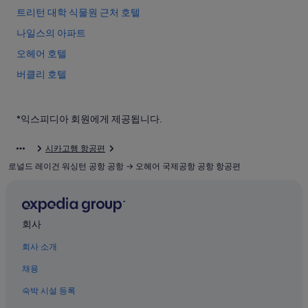
트리턴 대학 식물원 근처 호텔
나일스의 아파트
오헤어 호텔
버클리 호텔
리버포레스트의 모텔
레고랜드® 디스커버리 센터 근처 호텔
*익스피디아 회원에게 제공됩니다.
엘크 그루브 빌리지 호텔
시카고행 항공편
로즈몬트의 모텔
로널드 레이건 워싱턴 공항 공항 → 오헤어 국제공항 공항 항공편
나일스의 B&B
시카고 패션 아웃렛 근처 호텔
데스플레인스의 호스텔
회사
로즈몬트의 아파트식 호텔
회사 소개
북서쪽의 빌라
채용
캐서린 슈발리에 우즈 근처 호텔
숙박 시설 등록
레인보우 폴스 워터파크 근처 호텔