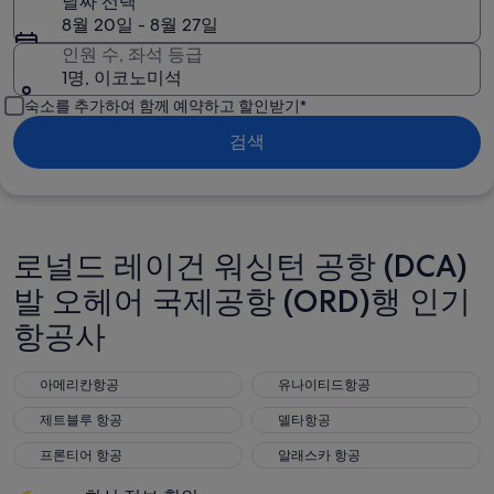
날짜 선택
8월 20일 - 8월 27일
인원 수, 좌석 등급
1명, 이코노미석
숙소를 추가하여 함께 예약하고 할인받기*
검색
로널드 레이건 워싱턴 공항 (DCA)
발 오헤어 국제공항 (ORD)행 인기
항공사
아메리칸항공
유나이티드항공
아메리칸항공
유나이티드항공
제트블루 항공
델타항공
제트블루 항공
델타항공
프론티어 항공
알래스카 항공
프론티어 항공
알래스카 항공