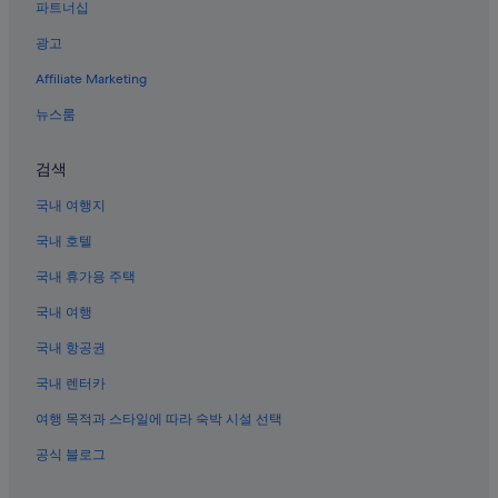
파트너십
Melrose Park Bellwood 역 근처 호텔
광고
파크 리지 호텔
Affiliate Marketing
로즈몬트의 호스텔
뉴스룸
리버스 카지노 근처 호텔
올스테이스 아레나 근처 호텔
검색
로즈몬트의 개인 별장
국내 여행지
몽클레어 호텔
국내 호텔
오헤어 국제공항 근처 호텔
국내 휴가용 주택
로즈먼트 극장 근처 호텔
국내 여행
로즈몬트 호텔
국내 항공권
데스플레인스 호텔
국내 렌터카
여행 목적과 스타일에 따라 숙박 시설 선택
공식 블로그