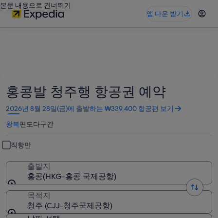
본문 내용으로 건너뛰기
앱 다운 받기
홍콩발 청주행 항공권 예약
새
2026년 8월 28일(금)에 출발하는 ₩339,400 항공편 보기
창
왕복
편도
다구간
에
서
열
직항만
림
출발지
홍콩(HKG-홍콩 국제공항)
목적지
청주 (CJJ-청주국제공항)