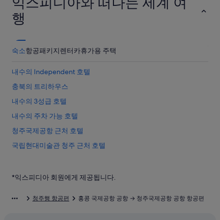
익스피디아와 떠나는 세계 여
행
숙소
항공
패키지
렌터카
휴가용 주택
내수의 Independent 호텔
충북의 트리하우스
내수의 3성급 호텔
내수의 주차 가능 호텔
청주국제공항 근처 호텔
국립현대미술관 청주 근처 호텔
운보의 집 근처 호텔
정북동 토성 근처 호텔
*익스피디아 회원에게 제공됩니다.
내수의 아침 식사 제공 호텔
청주행 항공편
홍콩 국제공항 공항 → 청주국제공항 공항 항공편
충북의 웨딩 호텔
충북의 전자레인지 구비 호텔