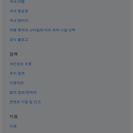
내수의 모텔
국내 여행
상당산성 근처 호텔
국내 항공권
흥덕사지 근처 호텔
국내 렌터카
충북의 B&B
여행 목적과 스타일에 따라 숙박 시설 선택
상당산성 근처 호텔
공식 블로그
충북의 온수 욕조가 있는 호텔
충북의 하우스보트
정책
청주 국립박물관 근처 호텔
개인정보 보호
내수의 2성급 호텔
쿠키 정책
내수 호텔
이용약관
법적 정보/연락처
콘텐츠 지침 및 신고
지원
지원