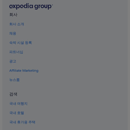
충북의 목장
회사
충북의 주차 가능 호텔
회사 소개
럭키볼링장 근처 호텔
채용
청주고인쇄박물관 근처 호텔
오창호수공원 근처 호텔
숙박 시설 등록
충북의 허니문 리조트 및 호텔
파트너십
내수의 4성급 호텔
광고
내수의 수영장이 있는 호텔
Affiliate Marketing
충북의 스파가 있는 리조트 및 호텔
뉴스룸
내수의 비즈니스 호텔
검색
신미술관 근처 호텔
청주볼링장 근처 호텔
국내 여행지
내수의 펜션
국내 호텔
내수의 스파가 있는 리조트 및 호텔
국내 휴가용 주택