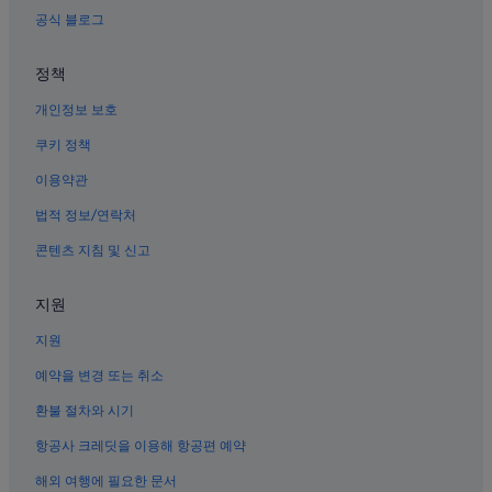
충북의 스키 호텔
공식 블로그
충북의 목장
내수의 4성급 호텔
정책
청주 국립박물관 근처 호텔
개인정보 보호
충북의 바닷가 호텔
쿠키 정책
내수의 아침 식사 제공 호텔
이용약관
정북동 토성 근처 호텔
법적 정보/연락처
콘텐츠 지침 및 신고
지원
지원
예약을 변경 또는 취소
환불 절차와 시기
항공사 크레딧을 이용해 항공편 예약
해외 여행에 필요한 문서