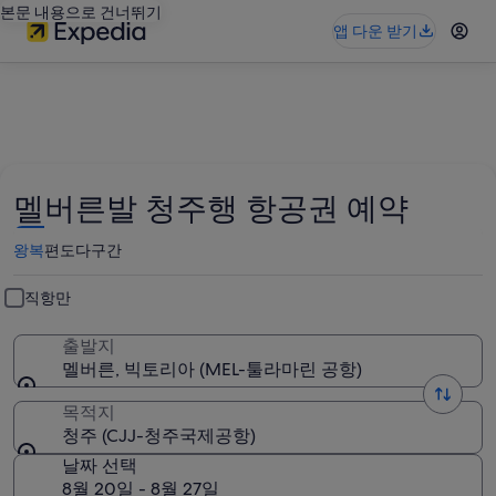
본문 내용으로 건너뛰기
앱 다운 받기
멜버른발 청주행 항공권 예약
왕복
편도
다구간
직항만
출발지
멜버른, 빅토리아 (MEL-툴라마린 공항)
목적지
청주 (CJJ-청주국제공항)
날짜 선택
8월 20일 - 8월 27일