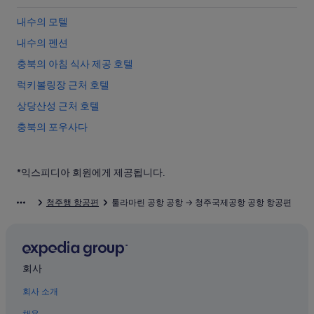
내수의 모텔
내수의 펜션
충북의 아침 식사 제공 호텔
럭키볼링장 근처 호텔
상당산성 근처 호텔
충북의 포우사다
충북의 온수 욕조가 있는 호텔
흥덕사지 근처 호텔
*익스피디아 회원에게 제공됩니다.
국립현대미술관 청주 근처 호텔
청주행 항공편
툴라마린 공항 공항 → 청주국제공항 공항 항공편
운보의 집 근처 호텔
상당산성 근처 호텔
청주국제공항 근처 호텔
회사
충북의 저렴한 호텔
회사 소개
내수의 수영장이 있는 호텔