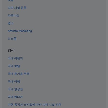
채용
내수의 2성급 호텔
충북의 전자레인지 구비 호텔
숙박 시설 등록
내수의 스파가 있는 리조트 및 호텔
파트너십
내수의 주차 가능 호텔
광고
내수 호텔
Affiliate Marketing
충북의 카지노 호텔
뉴스룸
내수의 비즈니스 호텔
검색
충북의 리조트
충북의 개인 별장
국내 여행지
내수의 Independent 호텔
국내 호텔
내수의 3성급 호텔
국내 휴가용 주택
충북의 콘도
국내 여행
충북의 해변 호텔
국내 항공권
청주고인쇄박물관 근처 호텔
국내 렌터카
오창호수공원 근처 호텔
여행 목적과 스타일에 따라 숙박 시설 선택