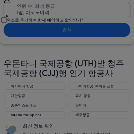
인원 수, 좌석 등급
1명, 이코노미석
숙소를 추가하여 함께 예약하고 할인받기*
검색
우돈타니 국제공항 (UTH)발 청주
국제공항 (CJJ)행 인기 항공사
아시아나 항공
티웨이항공, 수하물 포함
아시아나 항공
티웨이항공, 수하물 포함
대한항공
피치 항공
대한항공
피치 항공
홍콩익스프레스
진에어
홍콩익스프레스
진에어
AirAsia Philippines
제주항공
AirAsia Philippines
제주항공
최신 정보 확인