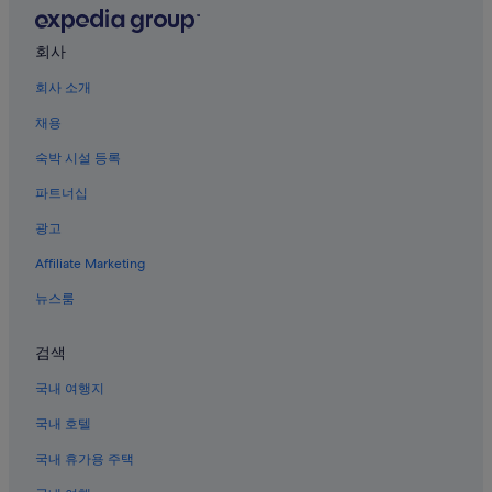
신미술관 근처 호텔
정북동 토성 근처 호텔
회사
내수의 4성급 호텔
회사 소개
내수의 모텔
채용
청주볼링장 근처 호텔
숙박 시설 등록
충북의 아침 식사 제공 호텔
파트너십
내수의 수영장이 있는 호텔
광고
충북의 펜션
Affiliate Marketing
청주국제공항 근처 호텔
뉴스룸
국립현대미술관 청주 근처 호텔
내수의 스파가 있는 리조트 및 호텔
검색
내수의 아침 식사 제공 호텔
국내 여행지
충북의 반려동물 동반 가능 호텔
국내 호텔
충북의 농장체험 숙박 시설
국내 휴가용 주택
내수의 비즈니스 호텔