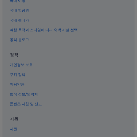
국내 여행
내수의 3성급 호텔
국내 항공권
충북의 간이 주방이 있는 호텔
국내 렌터카
충북의 가족 여행 호텔
여행 목적과 스타일에 따라 숙박 시설 선택
충북의 아파트
운보의 집 근처 호텔
공식 블로그
오창호수공원 근처 호텔
정책
내수의 2성급 호텔
개인정보 보호
상당산성 근처 호텔
쿠키 정책
흥덕사지 근처 호텔
이용약관
법적 정보/연락처
콘텐츠 지침 및 신고
지원
지원