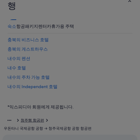
행
숙소
항공
패키지
렌터카
휴가용 주택
충북의 비즈니스 호텔
충북의 게스트하우스
내수의 펜션
내수 호텔
내수의 주차 가능 호텔
내수의 Independent 호텔
상당산성 근처 호텔
충북의 온천 호텔
*익스피디아 회원에게 제공됩니다.
청주고인쇄박물관 근처 호텔
청주행 항공편
청주 국립박물관 근처 호텔
우돈타니 국제공항 공항 → 청주국제공항 공항 항공편
럭키볼링장 근처 호텔