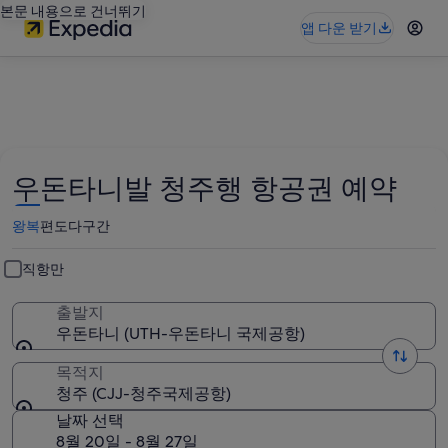
본문 내용으로 건너뛰기
앱 다운 받기
우돈타니발 청주행 항공권 예약
왕복
편도
다구간
직항만
출발지
우돈타니 (UTH-우돈타니 국제공항)
목적지
청주 (CJJ-청주국제공항)
날짜 선택
8월 20일 - 8월 27일