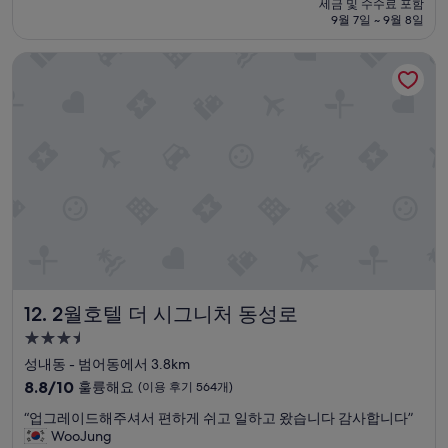
세금 및 수수료 포함
중
설
금
9월 7일 ~ 9월 8일
8.0
₩122,727
점,
2월호텔 더 시그니처 동성로
매
우
좋
아
요,
(이
용
후
기
599
개)
2월호텔 더 시그니처 동성로
12. 2월호텔 더 시그니처 동성로
3.5
성
성내동 - 범어동에서 3.8km
급
10
8.8/10
훌륭해요
(이용 후기 564개)
숙
점
“
“업그레이드해주셔서 편하게 쉬고 일하고 왔습니다 감사합니다”
만
박
업
WooJung
점