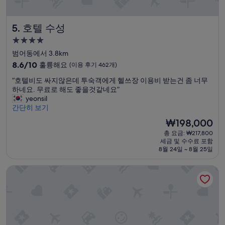
호텔 수성
5. 호텔 수성
4.0
성
범어동에서 3.8km
급
10
8.6/10
훌륭해요
(이용 후기 462개)
숙
점
“
“호텔비도 싸지않은데 투숙객에게 헬쓰장 이용비 받는건 좀 너무
만
박
호
하네요. 무료로 해도 좋을것같네요”
점
시
텔
yeonsil
중
설
비
간단히 보기
8.6
도
점,
현
₩198,000
싸
훌
재
총 요금: ₩217,800
지
륭
요
세금 및 수수료 포함
않
해
금
8월 24일 ~ 8월 25일
은
요,
₩198,000
데
(이
대구 수성 더 아르코 호텔 라이온즈파크점
투
용
숙
후
객
기
에
462
게
개)
헬
쓰