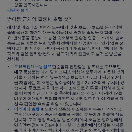
용
향을 만족시킵니다.
될
간단히 보기
수
있
범어동 근처의 훌륭한 호텔 찾기
습
레저 및 비즈니스 여행객 모두에게 맞춘 호텔과 호스텔 등 다양한
니
숙박 옵션이 마련된 대구 범어동에서 즐거운 숙박을 경험해 보세
다.
요. 반려동물 동반이 가능한 숙소부터 친환경 인증 숙소까지, 범어
동은 모든 이들을 위한 맞춤형 선택지를 제공합니다. 인기 있는 선
택지로는 범어 라온과 범어 쌍용예가가 있으며, 범어 우방타운 아
파트와 같은 편리한 편의 시설도 가까워 편안하고 즐거운 방문을
선사합니다.
토요코인대구동성로
단순함과 편안함을 강조하는 토요코인
대구 동성로는 레저 및 비즈니스 여행객 모두에게 따뜻한 분위
기를 제공하는 평점 높은 3성급 호텔입니다. 고객 평점 9.0점
을 자랑하는 이 호텔은 범어동에서 단 3.2km 거리에 위치해 있
습니다. 무료로 제공되는 뷔페 조식으로 하루를 시작하며 도시
를 탐험하기 전 에너지를 충전해 보세요. 객실마다 평면 TV를
비롯한 현대적인 엔터테인먼트 시설도 갖추고 있어 관광을 마
친 후 편안한 휴식을 취할 수 있습니다.
아리아나 호텔
편안함과 실용성이 조화를 이루는 이 3.5성급
호텔은 대구에서 즐거운 숙박을 원하는 분들에게 훌륭한 선택
입니다. 고객 평점 8.4점을 받은 아리아나 호텔은 범어동에서
단 3.2km 떨어져 있습니다. 내부 레스토랑에서 맛있는 식사를
즐기거나 아기자기한 카페에서 커피 한 잔의 여유를 만끽해 보