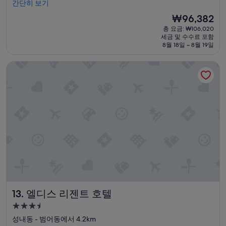
시
그
간단히 보기
중
설
레
8.8
현
₩96,382
이
점,
재
총 요금: ₩106,020
드
훌
요
세금 및 수수료 포함
해
륭
금
8월 18일 ~ 8월 19일
주
해
₩96,382
셔
요,
엘디스 리젠트 호텔
서
(이
편
용
하
후
게
기
쉬
564
고
개)
일
하
고
왔
습
니
다
감
엘디스 리젠트 호텔
13. 엘디스 리젠트 호텔
사
합
3.5
니
성
성내동 - 범어동에서 4.2km
다