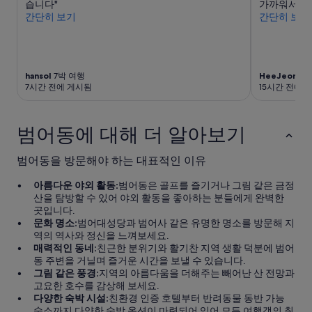
습니다"
가까워서 위
니
돌
간단히 보기
간단히 보기
다.
려
요
두
금
면
과
그
예
렇
hansol
7박 여행
HeeJeong
1
약
게
7시간 전에 게시됨
15시간 전에 
가
까
능
지
여
덥
범어동에 대해 더 알아보기
부
지
는
않
변
을
범어동을 방문해야 하는 대표적인 이유
경
것
될
같
아름다운 야외 활동:
범어동은 골프를 즐기거나 그림 같은 금정
수
아
산을 탐방할 수 있어 야외 활동을 좋아하는 분들에게 완벽한
있
요
곳입니다.
으
.
문화 명소:
범어대성당과 범어사 같은 유명한 명소를 방문해 지
며,
”
역의 역사와 정신을 느껴보세요.
추
매력적인 동네:
친근한 분위기와 활기찬 지역 생활 덕분에 범어
가
동 주변을 거닐며 즐거운 시간을 보낼 수 있습니다.
약
그림 같은 풍경:
지역의 아름다움을 더해주는 빼어난 산 전망과
관
고요한 호수를 감상해 보세요.
이
다양한 숙박 시설:
친환경 인증 호텔부터 반려동물 동반 가능
적
숙소까지 다양한 숙박 옵션이 마련되어 있어 모든 여행객의 취