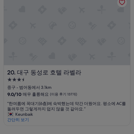
청
후
소
기
상
118
태
개)
불
량
!
”
대구 동성로 호텔 라벨라
20. 대구 동성로 호텔 라벨라
3.5
성
중구 - 범어동에서 3.1km
급
10
9.0/10
매우 훌륭해요
(이용 후기 137개)
숙
점
“
“한여름에 꼭대기(6층)에 숙박했는데 약간 더웠어요. 평소에 AC를
만
박
한
돌려두면 그렇게까지 덥지 않을 것 같아요.”
점
시
여
Keunbaik
중
설
름
간단히 보기
9.0
에
점,
꼭
매