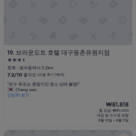
용
후
기
201
개)
브라운도트 호텔 대구동촌유원지점
19. 브라운도트 호텔 대구동촌유원지점
3.5
성
효목 - 범어동에서 3.2km
급
10
7.2/10
좋아요
(이용 후기 118개)
숙
점
“
“온수 욕조는 괜찮지만 청소 상태 불량!”
만
박
온
Chang wan
점
시
수
간단히 보기
중
설
욕
7.2
현
₩81,818
조
점,
재
총 요금: ₩90,000
는
좋
요
세금 및 수수료 포함
괜
아
금
8월 10일 ~ 8월 11일
찮
요,
₩81,818
지
(이
대구 동성로 호텔 라벨라
만
용