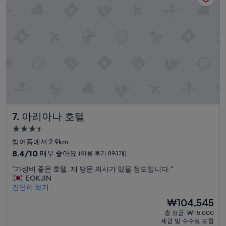
(이
요
아
용
”
니
후
었
기
지
151
만
개)
그
래
두
쾌
적
하
고
아리아나 호텔
7. 아리아나 호텔
시
설
3.5
도
성
범어동에서 2.9km
깨
급
10
끗
8.4/10
매우 좋아요
(이용 후기 893개)
숙
점
하
“
“가성비 좋은 호텔. 재 방문 의사가 있을 정도입니다.”
만
규
박
가
EOKJIN
점
신
시
성
간단히 보기
중
축
설
비
8.4
이
현
₩104,545
좋
점,
어
재
총 요금: ₩115,000
은
매
서
요
세금 및 수수료 포함
호
우
그