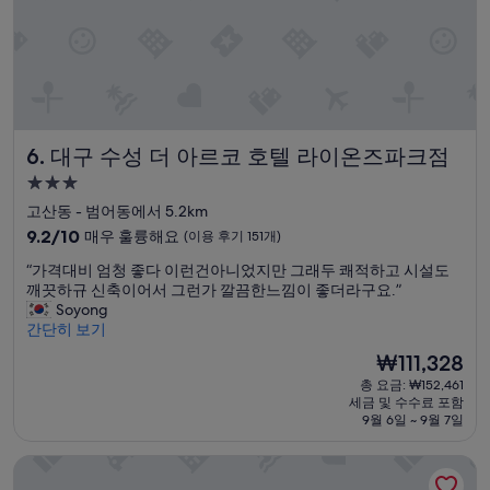
장
이
용
비
받
는
건
대구 수성 더 아르코 호텔 라이온즈파크점
6. 대구 수성 더 아르코 호텔 라이온즈파크점
좀
너
3.0
무
성
고산동 - 범어동에서 5.2km
하
급
10
네
9.2/10
매우 훌륭해요
(이용 후기 151개)
숙
점
요
“
“가격대비 엄청 좋다 이런건아니었지만 그래두 쾌적하고 시설도
만
.
박
가
깨끗하규 신축이어서 그런가 깔끔한느낌이 좋더라구요.”
점
무
시
격
Soyong
중
료
설
대
간단히 보기
9.2
로
비
점,
해
현
₩111,328
엄
매
도
재
총 요금: ₩152,461
청
우
좋
요
세금 및 수수료 포함
좋
훌
을
금
9월 6일 ~ 9월 7일
다
륭
것
₩111,328
이
해
같
아리아나 호텔
런
요,
네
건