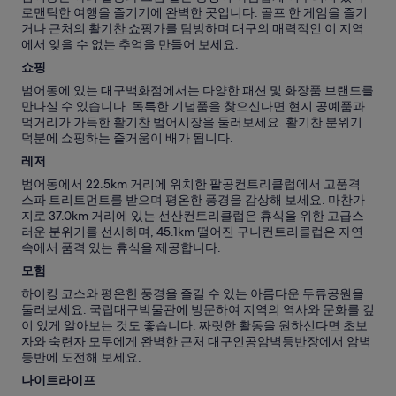
로맨틱한 여행을 즐기기에 완벽한 곳입니다. 골프 한 게임을 즐기
거나 근처의 활기찬 쇼핑가를 탐방하며 대구의 매력적인 이 지역
에서 잊을 수 없는 추억을 만들어 보세요.
쇼핑
범어동에 있는 대구백화점에서는 다양한 패션 및 화장품 브랜드를
만나실 수 있습니다. 독특한 기념품을 찾으신다면 현지 공예품과
먹거리가 가득한 활기찬 범어시장을 둘러보세요. 활기찬 분위기
덕분에 쇼핑하는 즐거움이 배가 됩니다.
레저
범어동에서 22.5km 거리에 위치한 팔공컨트리클럽에서 고품격
스파 트리트먼트를 받으며 평온한 풍경을 감상해 보세요. 마찬가
지로 37.0km 거리에 있는 선산컨트리클럽은 휴식을 위한 고급스
러운 분위기를 선사하며, 45.1km 떨어진 구니컨트리클럽은 자연
속에서 품격 있는 휴식을 제공합니다.
모험
하이킹 코스와 평온한 풍경을 즐길 수 있는 아름다운 두류공원을
둘러보세요. 국립대구박물관에 방문하여 지역의 역사와 문화를 깊
이 있게 알아보는 것도 좋습니다. 짜릿한 활동을 원하신다면 초보
자와 숙련자 모두에게 완벽한 근처 대구인공암벽등반장에서 암벽
등반에 도전해 보세요.
나이트라이프