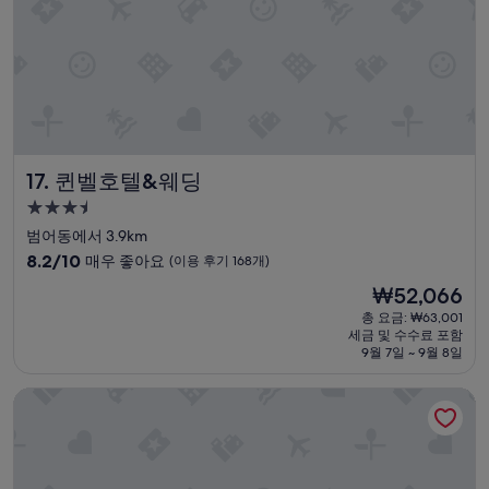
개)
퀸벨호텔&웨딩
17. 퀸벨호텔&웨딩
3.5
성
범어동에서 3.9km
급
10
8.2/10
매우 좋아요
(이용 후기 168개)
숙
점
현
₩52,066
만
박
재
점
총 요금: ₩63,001
시
요
세금 및 수수료 포함
중
설
금
9월 7일 ~ 9월 8일
8.2
₩52,066
점,
ACT 호텔
매
우
좋
아
요,