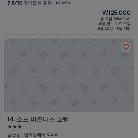
급
10
”
7.8/10
좋아요
(이용 후기 1,002개)
숙
점
현
₩125,000
만
박
재
점
총 요금: ₩137,500
시
요
세금 및 수수료 포함
중
설
금
8월 20일 ~ 8월 21일
7.8
₩125,000
점,
소노 비즈니스 호텔
좋
아
요,
(이
용
후
기
1,002
개)
소노 비즈니스 호텔
14. 소노 비즈니스 호텔
3.0
성
남산동 - 범어동에서 3.4km