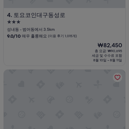
토요코인대구동성로
4. 토요코인대구동성로
3.0
성
성내동 - 범어동에서 3.5km
급
10
9.0/10
매우 훌륭해요
(이용 후기 1,015개)
숙
점
현
₩82,450
만
박
재
점
총 요금: ₩90,695
시
요
세금 및 수수료 포함
중
설
금
8월 10일 ~ 8월 11일
9.0
₩82,450
점,
호텔 수성
매
우
훌
륭
해
요,
(이
용
후
기
1,015
개)