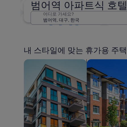
범어역 아파트식 호
2주 이내
8월 21일 - 8월 23일
어디로 가세요?
3개월 이내
10월 30일 - 11월 1일
내 스타일에 맞는 휴가용 주택
아파트 검색
콘도 검색