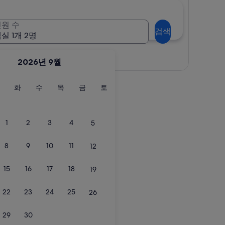
원 수
검색
실 1개 2명
지도로 보기
2026년 9월
월
화
수
목
금
토
화
수
목
금
토
요
요
요
요
요
요
일
일
일
일
일
일
1
2
3
4
5
8
9
10
11
12
15
16
17
18
19
22
23
24
25
26
29
30