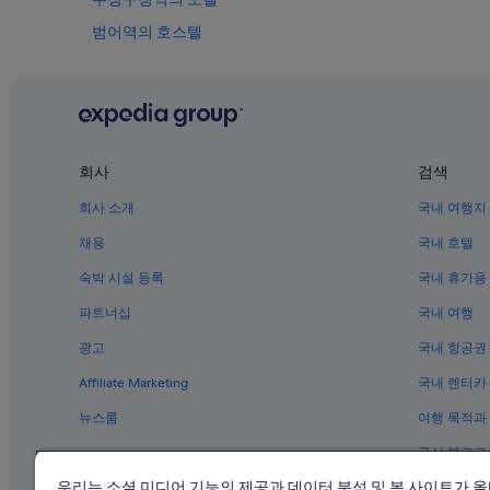
범어역의 호스텔
신천동 호텔
대구은행역의 호스텔
이천동 호텔
동성로의 4성급 호텔
회사
검색
신암동 호텔
회사 소개
국내 여행지
범어역 근처 호텔
채용
국내 호텔
대봉동 호텔
숙박 시설 등록
국내 휴가용
대구의 4성급 호텔
파트너십
국내 여행
수성구청역의 레지던스
광고
국내 항공권
신천동의 사우나가 있는 호텔
Affiliate Marketing
국내 렌터카
대구 동대구 역의 게스트하우스
뉴스룸
여행 목적과
신천동의 가족 여행 호텔
공식 블로그
국립대구박물관 근처 호텔
우리는 소셜 미디어 기능의 제공과 데이터 분석 및 본 사이트가 