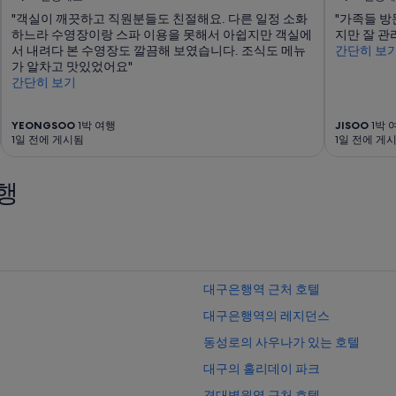
"객실이 깨끗하고 직원분들도 친절해요. 다른 일정 소화
"가족들 방
하느라 수영장이랑 스파 이용을 못해서 아쉽지만 객실에
지만 잘 관
서 내려다 본 수영장도 깔끔해 보였습니다. 조식도 메뉴
간단히 보
가 알차고 맛있었어요"
간단히 보기
YEONGSOO
1박 여행
JISOO
1박 
1일 전에 게시됨
1일 전에 게
행
대구은행역 근처 호텔
대구은행역의 레지던스
동성로의 사우나가 있는 호텔
대구의 홀리데이 파크
경대병원역 근처 호텔