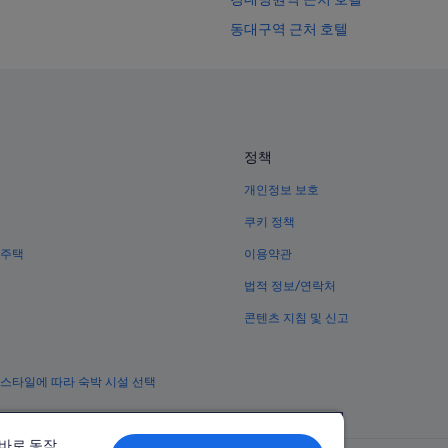
동대구역 근처 호텔
대구의 3성급 호텔
수성구청역의 아파트
칠성시장역 근처 호텔
중동의 2성급 호텔
정책
대구은행역의 모텔
개인정보 보호
대구의 사우나가 있는 호텔
쿠키 정책
황금동 호텔
 주택
이용약관
신천동의 수영장이 있는 호텔
법적 정보/연락처
신천동의 비즈니스 호텔
콘텐츠 지침 및 신고
동대구역의 게스트하우스
중동 호텔
 스타일에 따라 숙박 시설 선택
수성구청역의 아파트식 호텔
수성구청역의 게스트하우스
올바로 동작