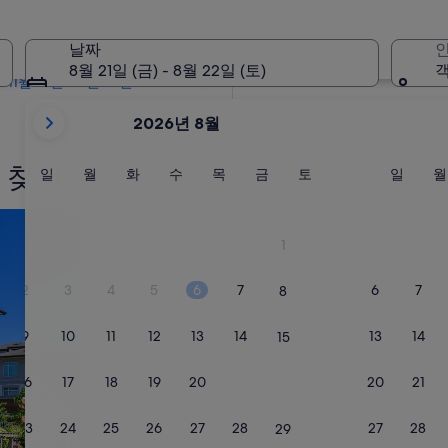
텔
2개월 이내
10월 2일 - 10월 4일
날짜
인
4개월 이내
8월 21일 (금) - 8월 22일 (토)
객
11월 27일 - 11월 29일
현
2026년 8월
재
2026
 찾기
August
일
월
화
수
목
금
토
일
일
월
화
수
목
금
토
일
월
요
요
요
요
요
요
요
요
및
일
일
일
일
일
일
일
일
2026
September
1
이
표
2
3
4
5
6
7
6
7
8
시
되
9
10
11
12
13
14
13
14
15
고
있
16
17
18
19
20
21
20
21
22
습
니
23
24
25
26
27
28
27
28
29
다.