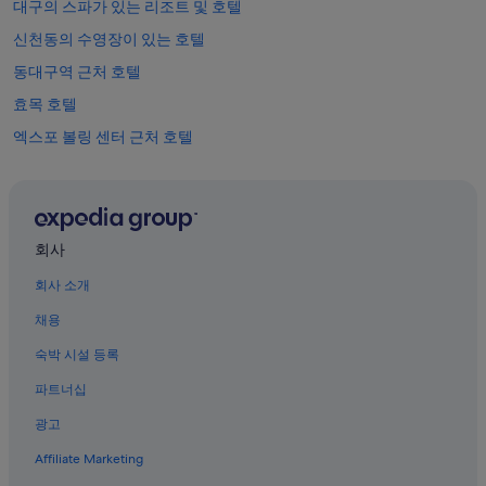
대구의 스파가 있는 리조트 및 호텔
신천동의 수영장이 있는 호텔
동대구역 근처 호텔
효목 호텔
엑스포 볼링 센터 근처 호텔
대구국제공항 근처 호텔
신암동 호텔
칠성동 호텔
회사
동대구역의 모텔
회사 소개
대구 호텔
채용
대구 동대구 역 근처 호텔
숙박 시설 등록
동구 문화 체육 회관 스포츠 센터 근처 호텔
파트너십
동대구역의 아파트식 호텔
광고
신천동의 골프 호텔
Affiliate Marketing
범어동의 아침 식사 제공 호텔