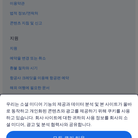
만촌역 근처 호텔
이용약관
대구 동대구 역의 펜션
법적 정보/연락처
대구 동대구 역의 호스텔
콘텐츠 지침 및 신고
대구의 사파리 텐트형 방갈로
지원
동대구역의 개인 별장
지원
범어동의 사우나가 있는 호텔
대구 동대구 역의 캡슐 호텔
예약을 변경 또는 취소
신천동의 사우나가 있는 호텔
환불 절차와 시기
신천동의 가족 여행 호텔
항공사 크레딧을 이용해 항공편 예약
대구의 간이 주방이 있는 호텔
해외 여행에 필요한 문서
동촌역 근처 호텔
우리는 소셜 미디어 기능의 제공과 데이터 분석 및 본 사이트가 올바
칠성시장역의 모텔
로 동작하고 개인화된 콘텐츠와 광고를 제공하기 위해 쿠키를 사용
신천동의 온수 욕조가 있는 호텔
하고 있습니다. 회사 사이트에 대한 귀하의 사용 정보를 회사의 소
© 2026 Expedia, Inc., Expedia Group 계열사. All rights reserved.
신천동의 비즈니스 호텔
Expedia 및 비행기 로고는 Expedia, Inc.의 상표 또는 등록 상표입니다.
셜 미디어, 광고 및 분석 협력사와 공유합니다.
분쟁 해결: 전화: 02-3480-0118, 이메일: travel@support.expedia.co.kr
대구 동대구 역의 개인 별장
트래블파트너익스체인지코리아 주식회사. 사업자등록번호: 821-88-01025