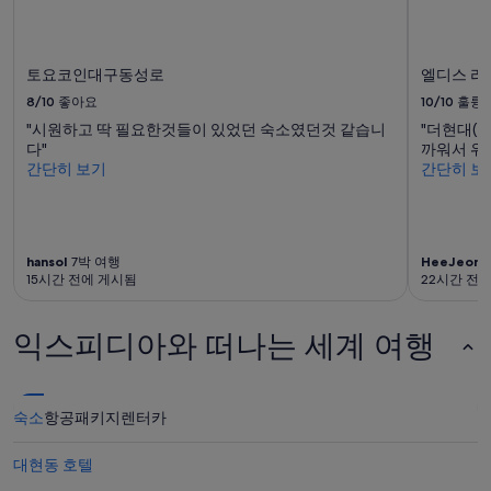
토요코인대구동성로
엘디스 리
8/10
좋아요
10/10
훌륭
"시원하고 딱 필요한것들이 있었던 숙소였던것 같습니
"더현대(
다"
까워서 위
간단히 보기
간단히 보
hansol
7박 여행
HeeJeong
15시간 전에 게시됨
22시간 전
익스피디아와 떠나는 세계 여행
숙소
항공
패키지
렌터카
대현동 호텔