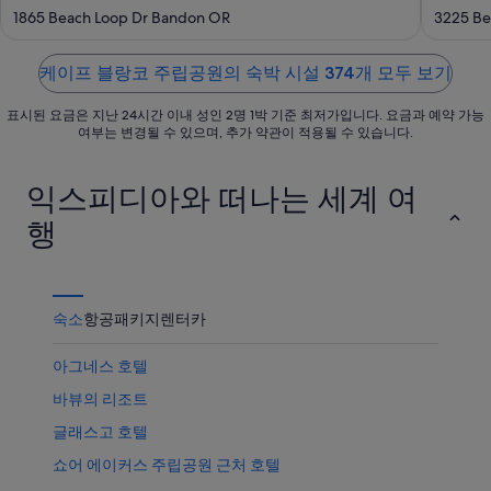
립
에
가
out
out
1865 Beach Loop Dr Bandon OR
3225 Be
공
서
까
of
of
원
가
운
5
5
에
까
케이프 블랑코 주립공원의 숙박 시설 374개 모두 보기
상
서
운
품
표시된 요금은 지난 24시간 이내 성인 2명 1박 기준 최저가입니다. 요금과 예약 가능
가
상
가
여부는 변경될 수 있으며, 추가 약관이 적용될 수 있습니다.
까
품
격
운
가
확
익스피디아와 떠나는 세계 여
상
격
인
품
확
행
가
인
격
확
인
숙소
항공
패키지
렌터카
아그네스 호텔
바뷰의 리조트
글래스고 호텔
쇼어 에이커스 주립공원 근처 호텔