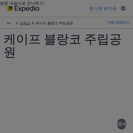
본문 내용으로 건너뛰기
앱 다운 받기
여행 계획하기
식세스
케이프 블랑코 주립공원
케이프 블랑코 주립공
원
케
이
프
4
블