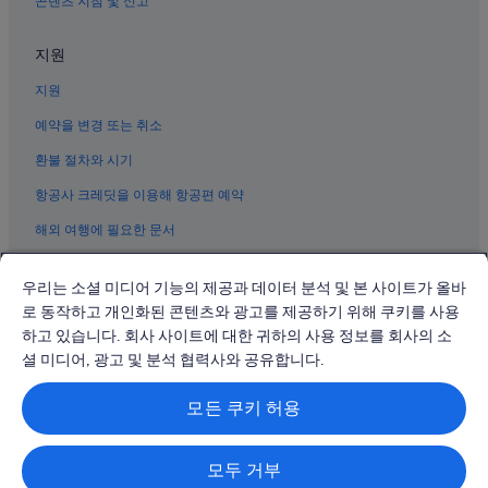
콘텐츠 지침 및 신고
지원
지원
예약을 변경 또는 취소
환불 절차와 시기
항공사 크레딧을 이용해 항공편 예약
해외 여행에 필요한 문서
우리는 소셜 미디어 기능의 제공과 데이터 분석 및 본 사이트가 올바
로 동작하고 개인화된 콘텐츠와 광고를 제공하기 위해 쿠키를 사용
하고 있습니다. 회사 사이트에 대한 귀하의 사용 정보를 회사의 소
© 2026 Expedia, Inc., Expedia Group 계열사. All rights reserved.
Expedia 및 비행기 로고는 Expedia, Inc.의 상표 또는 등록 상표입니다.
셜 미디어, 광고 및 분석 협력사와 공유합니다.
분쟁 해결: 전화: 02-3480-0118, 이메일: travel@support.expedia.co.kr
트래블파트너익스체인지코리아 주식회사. 사업자등록번호: 821-88-01025
모든 쿠키 허용
익스피디아트래블코리아 주식회사, 서울특별시 종로구 종로5길 7(청진동).
사업자등록번호: 724-86-00245.
관광사업자등록번호: 제2016-000008호, 통신판매업신고번호: 2015-서울
종로-1091, 대표이사: 정경륜
모두 거부