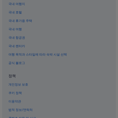
코키유 호텔
국내 여행지
랑글루아 호텔
국내 호텔
오리건 남부 해안의 카지노 호텔
국내 휴가용 주택
밴던 듄스 골프 리조트 근처 호텔
국내 여행
오리건 남부 해안의 반려동물 동반 가능 호텔
국내 항공권
밴든 호텔
국내 렌터카
골드 비치 호텔
여행 목적과 스타일에 따라 숙박 시설 선택
쿠스 군 호텔
공식 블로그
정책
개인정보 보호
쿠키 정책
이용약관
법적 정보/연락처