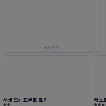
-
8
말
8
일
8
월
-
월
8
8
7
일
월
일
에
9
-
일
대
8
에
월
해
대
9
케
지도로 보기
일
해
이
에
케
프
선셋 오션프론트 로징
베스트 웨
대
이
블
해
프
랑
케
블
코
이
랑
주
프
코
립
블
주
공
랑
립
원
코
공
에
선셋 오션프론트 로징
베스트
주
원
서
2
3