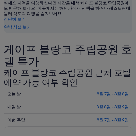
식세스 지역을 여행하신다면 시간을 내서 케이프 블랑코 주립공원에
도 방문해 보세요. 이곳에서는 해안가에서 산책을 하거나 레스토랑에
들러 식도락 여행을 즐겨보세요.
간단히 보기
숙박 시설 보기
케이프 블랑코 주립공원 호
텔 특가
케이프 블랑코 주립공원 근처 호텔
예약 가능 여부 확인
오
오늘 밤
8월 7일 - 8월 8일
늘
내
밤
내일 밤
8월 8일 - 8월 9일
일
8
이
월
밤
이번 주말
8월 7일 - 8월 9일
번
7
8
일
월
주