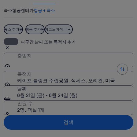
랑
숙소
항공
렌터카
항공 + 숙소
코
주
숙소 추가됨
항공 추가됨
이코노미석
립
케이프 블랑코 주립공원
다구간 날짜 또는 목적지 추가
공
원
출발지
사
목적지
진
케이프 블랑코 주립공원, 식세스, 오리건, 미국
날짜
8월 21일 (금) - 8월 24일 (월)
인원 수
2명, 객실 1개
검색
지도로 보기