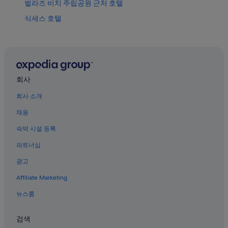
벌라즈 비치 주립공원 근처 호텔
식세스 호텔
레이크사이드 호텔
오리건 남부 해안의 저렴한 호텔
글렌데일 호텔
하버 호텔
회사
오리건 남부 해안의 4성급 호텔
회사 소개
머틀포인트 호텔
채용
오리건 남부 해안의 아파트식 호텔
숙박 시설 등록
쿠스 베이의 리조트
파트너십
코키유의 리조트
광고
오리건 남부 해안의 로지
Affiliate Marketing
오리건 남부 해안의 코티지
뉴스룸
사무엘 H. 보드맨 주립공원 근처 호텔
바뷰 호텔
검색