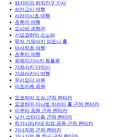
와카미야 하치만구 신사
쓰카고시 여행
시라이시초 여행
츠루미 여행
도시바 과학관
신요코하마 스노바
뮤자 가와사키 심포니 홀
아사히초 여행
츠루미 여행
유메미가사키 동물원
가와사키 다이시
가와사키시 여행
우시오다 사원
미츠이케 공원
요코하마 도심 근처 렌터카
요코하마 미나토 미라이 홀 근처 렌터카
이쿠타 공원 근처 렌터카
닛산 스타디움 근처 렌터카
히가시타카네 임업 공원 근처 렌터카
가나자와 근처 렌터카
가나가와 현 청사 근처 렌터카