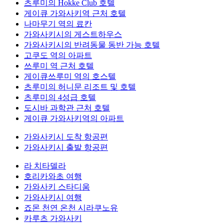
츠루미의 Hokke Club 호텔
게이큐 가와사키역 근처 호텔
나마무기 역의 료칸
가와사키시의 게스트하우스
가와사키시의 반려동물 동반 가능 호텔
고쿠도 역의 아파트
쓰루미 역 근처 호텔
게이큐쓰루미 역의 호스텔
츠루미의 허니문 리조트 및 호텔
츠루미의 4성급 호텔
도시바 과학관 근처 호텔
게이큐 가와사키역의 아파트
가와사키시 도착 항공편
가와사키시 출발 항공편
라 치타델라
호리카와초 여행
가와사키 스타디움
가와사키시 여행
죠몬 천연 온천 시라쿠노유
카루츠 가와사키