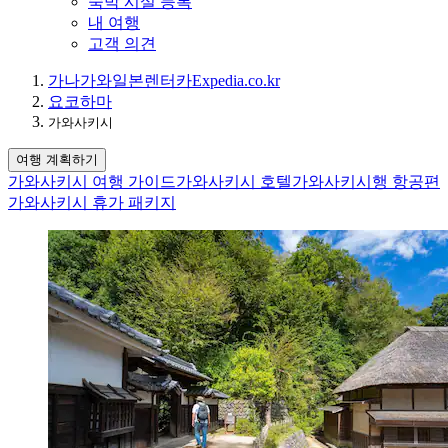
숙박 시설 등록
내 여행
고객 의견
가나가와
일본
렌터카
Expedia.co.kr
요코하마
가와사키시
여행 계획하기
가와사키시 여행 가이드
가와사키시 호텔
가와사키시행 항공편
가와사키시 휴가 패키지