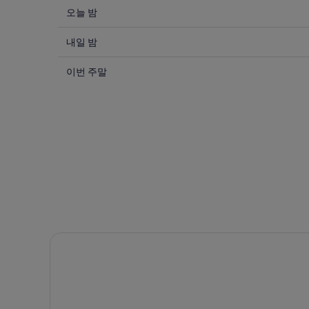
오
오늘 밤
늘
내
밤
내일 밤
일
8
이
월
밤
이번 주말
번
7
8
일
월
주
-
8
말
8
일
8
월
-
월
8
8
7
일
월
일
에
9
-
일
대
8
에
월
해
대
9
대
라 퀸타 인 & 스위트 바이 윈덤 클리프턴/루더포드
일
해
천
에
대
사
대
천
세
해
사
인