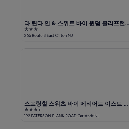
대
세
트
천
인
마
사
트
이
세
마
클
라 퀸타 인 & 스위트 바이 윈덤 클리프턴/
인
이
성
3
루더포드
트
클
당
out
265 Route 3 East Clifton NJ
마
성
에
of
이
당
서
5
스프링힐 스위츠 바이 메리어트 이스트 러더퍼드 메
클
에
가
성
서
까
당
가
운
에
까
상
서
운
품
가
상
가
까
품
격
운
가
확
상
격
인
스프링힐 스위츠 바이 메리어트 이스트 
품
확
3.5
더퍼드 메도우랜즈/칼스타트
가
인
out
192 PATERSON PLANK ROAD Carlstadt NJ
격
of
확
5