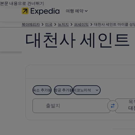
본문 내용으로 건너뛰기
여행 예약
북아메리카
미국
뉴저지
퍼세이익
대천사 세인트 마이클 성
대천사 세인트
숙소 추가됨
항공 추가됨
이코노미석
출발지
목
지도로 보기