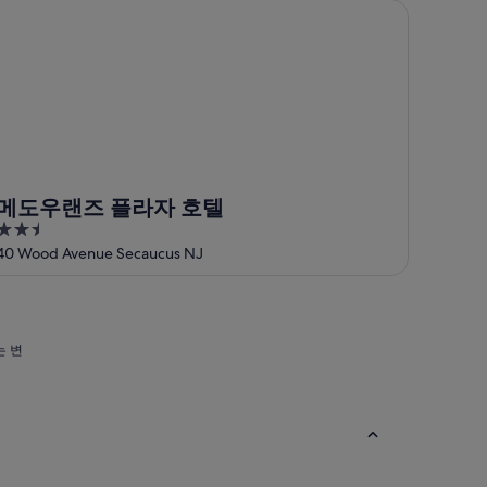
도우랜즈 플라자 호텔
메도우랜즈 플라자 호텔
2.5
out
40 Wood Avenue Secaucus NJ
of
5
는 변