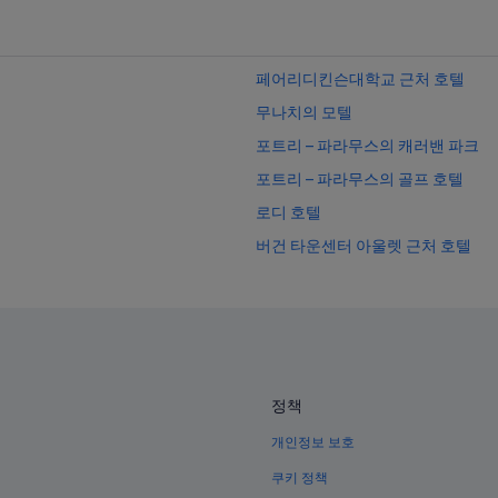
페어리디킨슨대학교 근처 호텔
무나치의 모텔
포트리 – 파라무스의 캐러밴 파크
포트리 – 파라무스의 골프 호텔
로디 호텔
버건 타운센터 아울렛 근처 호텔
가필드의 모텔
몽트클레어 호텔
어퍼 몽클레어 호텔
Paterson 역 근처 호텔
정책
가필드 호텔
개인정보 보호
웨스트필드 가든 스테이트 플라자 
테터버러 근처 호텔
쿠키 정책