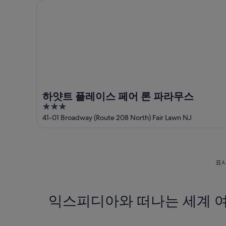
하얏트 플레이스 페어 론 파라무스
인
하얏트 플레이스 페어 론 파라무스
3
out
41-01 Broadway (Route 208 North) Fair Lawn NJ
of
5
표시
익스피디아와 떠나는 세계 