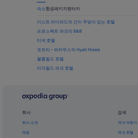
숙소
항공
패키지
렌터카
이스트 러더퍼드의 간이 주방이 있는 호텔
프로스펙트 파크의 B&B
티넥 호텔
포트리 – 파라무스의 Hyatt Hotels
블룸필드 호텔
리지필드 파크 호텔
새들 브룩의 아파트
러더포드의 아파트
토토와의 아파트식 호텔
포트리 – 파라무스의 모텔
회사
검색
Montclair Mountain Avenue 역 근처 호텔
회사 소개
국내 여행지
러더포드 호텔
이스트 러더퍼드의 콘도
채용
국내 호텔