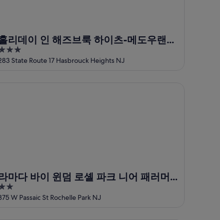
홀리데이 인 해즈브룩 하이츠-메도우랜즈
3
바이 IHG
out
283 State Route 17 Hasbrouck Heights NJ
of
5
마다 바이 윈덤 로셸 파크 니어 패러머스
라마다 바이 윈덤 로셸 파크 니어 패러머
2
스
out
375 W Passaic St Rochelle Park NJ
of
5