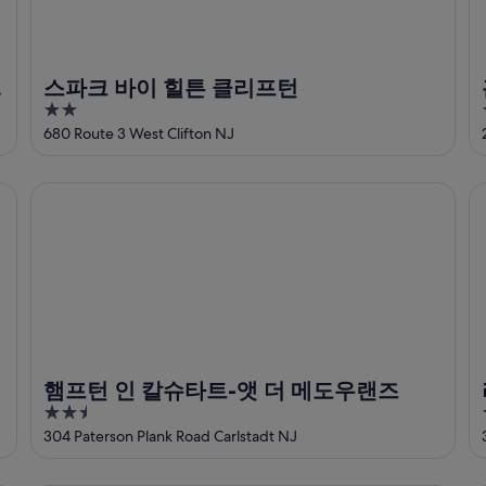
스파크 바이 힐튼 클리프턴
2
out
680 Route 3 West Clifton NJ
of
5
도우랜즈/칼스타트
햄프턴 인 칼슈타트-앳 더 메도우랜즈
라
러
햄프턴 인 칼슈타트-앳 더 메도우랜즈
2.5
out
304 Paterson Plank Road Carlstadt NJ
of
5