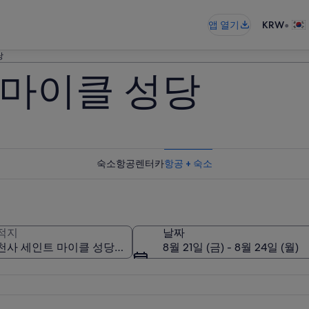
•
앱 열기
KRW
당
 마이클 성당
숙소
항공
렌터카
항공 + 숙소
적지
날짜
8월 21일 (금) - 8월 24일 (월)