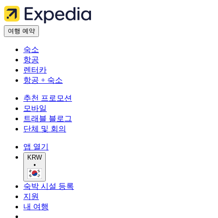
여행 예약
숙소
항공
렌터카
항공 + 숙소
추천 프로모션
모바일
트래블 블로그
단체 및 회의
앱 열기
KRW
•
숙박 시설 등록
지원
내 여행