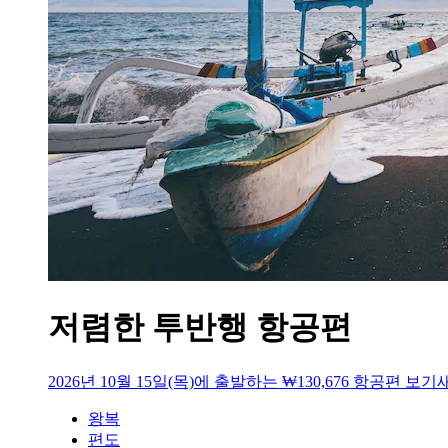
저렴한 투반행 항공편
2026년 10월 15일(목)에 출발하는 ₩130,676 항공편 보기
왕복
편도