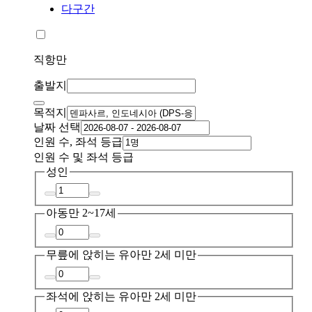
다구간
직항만
출발지
목적지
날짜 선택
인원 수, 좌석 등급
인원 수 및 좌석 등급
성인
아동
만 2~17세
무릎에 앉히는 유아
만 2세 미만
좌석에 앉히는 유아
만 2세 미만