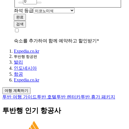
좌석 등급
완료
검색
숙소를 추가하여 함께 예약하고 할인받기*
Expedia.co.kr
투반행 항공편
발리
인도네시아
항공
Expedia.co.kr
여행 계획하기
투반 여행 가이드
투반 호텔
투반 렌터카
투반 휴가 패키지
투반행 인기 항공사