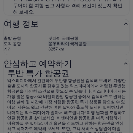
두어야 할 여행 권고 사항과 격리 요건이 있는지 확인
해 보세요.
여행 정보
출발 공항
왓타이 국제공항
도착 공항
응우라라이 국제공항
거리
3257
km
안심하고 예약하기
투반 특가 항공권
투반 특가 항공권
익스피디아에서 간편하게 투반행 항공권을 검색해 보세요. 다양한
출발 도시와 항공사를 갖추고 있는 익스피디아에서 저렴한 투반행
항공편을 다양한 조건으로 찾으실 수 있습니다. 익스피디아에서는
가장 많은 항공사와 비엔티안발 항공편 중에서 검색하므로 원하는
여행 날짜 및 시간에 가장 저렴한 항공편 특가 상품을 찾으실 수 있
어요. 사용도 쉽고 간편해 여행 날짜와 출도착 도시만 입력하시면
나머지는 익스피디아가 알아서 해드립니다! 여행 날짜를 조정하고
연결 항공편을 찾아보세요. 비엔티안발 항공편을 더욱 저렴하게
이용하실 수 있어요. 여러 옵션을 검토하고 원하는 항공편을 안심
하고 최저가로 예약해 보세요. 또한, 고객 서비스 상담원이 매일