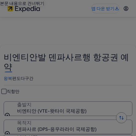
본문 내용으로 건너뛰기
앱 다운 받기
비엔티안발 덴파사르행 항공권 예
약
왕복
편도
다구간
직항만
출발지
비엔티안 (VTE-왓타이 국제공항)
목적지
덴파사르 (DPS-응우라라이 국제공항)