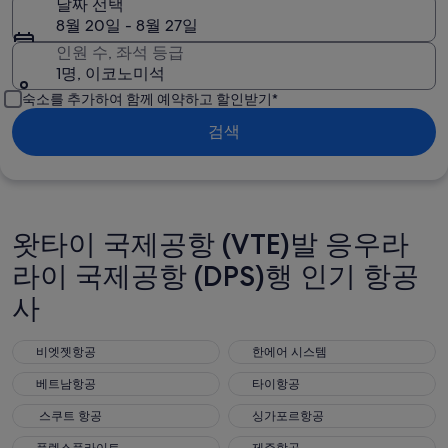
날짜 선택
8월 20일 - 8월 27일
인원 수, 좌석 등급
1명, 이코노미석
숙소를 추가하여 함께 예약하고 할인받기*
검색
왓타이 국제공항 (VTE)발 응우라
라이 국제공항 (DPS)행 인기 항공
사
비엣젯항공
한에어 시스템
비엣젯항공
한에어 시스템
베트남항공
타이항공
베트남항공
타이항공
스쿠트 항공
싱가포르항공
스쿠트 항공
싱가포르항공
플렉스플라이트
제주항공