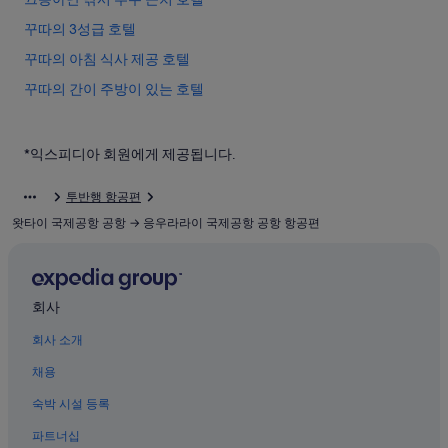
꾸따의 3성급 호텔
꾸따의 아침 식사 제공 호텔
꾸따의 간이 주방이 있는 호텔
꾸따의 럭셔리 호텔
꾸따 미술 시장 근처 호텔
*익스피디아 회원에게 제공됩니다.
투반 비치 근처 호텔
투반행 항공편
투반의 게스트하우스
왓타이 국제공항 공항 → 응우라라이 국제공항 공항 항공편
꾸따의 호스텔
투반의 4성급 호텔
투반 호텔
회사
꾸따의 5성급 호텔
회사 소개
꾸따의 저렴한 호텔
채용
꾸따의 아파트
숙박 시설 등록
판타이 제르만 근처 호텔
파트너십