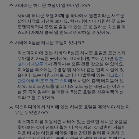
사바에는 허니문 호텔이 얼마나 있나요?
키나루트의 WiFi 제공 호텔
사바의 허니문 호텔 33개 중 하나에서 결혼이라는 새로운
코타키나발루의 스파가 있는 리조트 및 호텔
삶의 시작을 기념해 보세요. 럭셔리하거나 저렴한 곳 또는
코타키나발루의 캡슐 호텔
로맨틱하거나 모험을 즐길 수 있는 곳 등 원하는 숙소를 익
스피디아에서 클릭 몇 번으로 예약하실 수 있어요.
라나우의 골프 호텔
사바에 5성급 허니문 호텔이 있나요?
코타키나발루의 워터파크 호텔
익스피디아에 있는 사바의 5성급 허니문 호텔은 로맨스와
코타키나발루의 5성급 호텔
우아함이 가득한 곳이에요. 코타키나발루에 간다면
힐튼
코타키나발루의 WiFi 제공 호텔
코타키나발루
에서 원하시는 모든 것을 찾으실 수 있어요.
이 5성급 숙소에는 수영장 및 사우나 같은 편의 시설이 있
코타키나발루의 아파트식 호텔
습니다. 또는 마찬가지로 코타키나발루에 있는
샹그릴라
탄중아루 리조트 앤드 스파
에서 사랑에 흠뻑 빠져들어 보
코타키나발루의 웨딩 호텔
세요. 트리트먼트룸 및 테니스 코트 등은 제공되는 여러 시
코타키나발루의 럭셔리 호텔
설 중 극히 일부에 불과한 이 5성급 호텔은 신혼여행의 성
지라고 할 수 있어요.
가야 섬의 공항 셔틀 제공 호텔
익스피디아에서 사바에 있는 허니문 호텔을 예약해야 하는 이
코타키나발루의 3성급 호텔
유는 무엇인가요?
코타키나발루의 로맨틱 호텔
익스피디아를 이용하면 사바에 있는 완벽한 허니문 호텔을
찾아보는 것이 전보다 훨씬 더 쉬워져요. 갓 결혼한 커플이
코타키나발루의 가족 여행 호텔
처음 떠나는 여행을 예약할 때는 간편한 필터를 이용해 스
코타키나발루의 허니문 리조트 및 호텔
파 같은 시설이 있는 숙박 시설을 검색해 보세요. 여행 예산