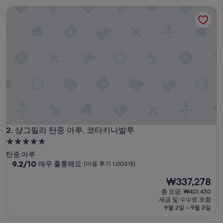
매
샹그릴라 탄중 아루, 코타키나발루
우
좋
아
요,
(이
용
후
기
954
개)
샹그릴라 탄중 아루, 코타키나발루
2. 샹그릴라 탄중 아루, 코타키나발루
5.0
성
탄중 아루
급
10
9.2/10
매우 훌륭해요
(이용 후기 1,003개)
점
숙
현
₩337,278
만
박
재
점
총 요금: ₩401,430
시
요
중
세금 및 수수료 포함
설
금
9.2
9월 2일 ~ 9월 3일
₩337,278
점,