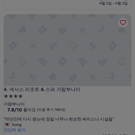
쁘
금
훌
9월 2일 ~ 9월 3일
지
₩227,146
륭
만
해
넥서스 리조트 & 스파 가람부나이
직
요,
원
(이
들
용
이
후
너
기
무
1,006
너
개)
무
친
절
합
니
다
넥서스 리조트 & 스파 가람부나이
근
4. 넥서스 리조트 & 스파 가람부나이
데
4.0
말
성
가람부나이
레
급
10
7.8/10
좋아요
(이용 후기 788개)
이
점
숙
시
“
“10년만에 다시 왔는데 정말 너무나 퇴보한 써비스나 시설들”
만
아
박
1
hong
점
여
시
0
간단히 보기
중
서
년