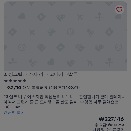
매
샹그릴라 라사 리아 코타키나발루
우
훌
륭
해
요,
(이
용
후
기
1,003
개)
샹그릴라 라사 리아 코타키나발루
3. 샹그릴라 라사 리아 코타키나발루
5.0
성
10
9.2/10
매우 훌륭해요
(이용 후기 1,006개)
점
급
“
“객실도 너무 이쁘지만 직원들이 너무너무 친절합니다 근데 말레이시
만
숙
객
아여서 그런지 좀 큰 도마뱀…을 봤고 같이..수영함 너무 컬쳐쇼크”
점
박
실
Juah
중
도
간단히 보기
시
9.2
너
현
₩227,146
점,
설
무
재
매
총 요금: ₩248,760
이
요
우
세금 및 수수료 포함