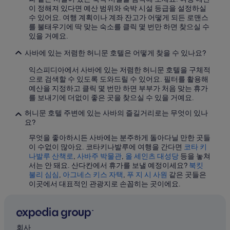
이 정해져 있다면 예산 범위와 숙박 시설 등급을 설정하실
코타키나발루 호텔
수 있어요. 여행 계획이나 계좌 잔고가 어떻게 되든 로맨스
를 불태우기에 딱 맞는 숙소를 클릭 몇 번만 하면 찾으실 수
코타키나발루의 공항 셔틀 제공 호텔
있을 거예요.
가야 섬의 발코니가 있는 호텔
사바에 있는 저렴한 허니문 호텔은 어떻게 찾을 수 있나요?
셈포르나 호텔
익스피디아에서 사바에 있는 저렴한 허니문 호텔을 구체적
코타키나발루의 부티크 호텔
으로 검색할 수 있도록 도와드릴 수 있어요. 필터를 활용해
예산을 지정하고 클릭 몇 번만 하면 부부가 처음 맞는 휴가
코타키나발루의 온수 욕조가 있는 호텔
를 보내기에 더없이 좋은 곳을 찾으실 수 있을 거예요.
키나루트의 웨딩 호텔
허니문 호텔 주변에 있는 사바의 즐길거리로는 무엇이 있나
코타키나발루의 콘도
요?
파파르의 OYO Rooms 호텔
무엇을 좋아하시든 사바에는 분주하게 돌아다닐 만한 곳들
이 수없이 많아요. 코타키나발루에 여행을 간다면
코타 키
타와우의 사우나가 있는 호텔
나발루 산책로
,
사바주 박물관
,
올 세인츠 대성당
등을 놓쳐
서는 안 돼요. 산다칸에서 휴가를 보낼 예정이세요?
북킷
코타키나발루의 4성급 호텔
불리 심심
,
아그네스 키스 자택
,
푸 지 시 사원
같은 곳들은
브루나이 호텔
이곳에서 대표적인 관광지로 손꼽히는 곳이에요.
코타키나발루의 금연 호텔
가야 섬 호텔
회사
코타키나발루의 아침 식사 제공 호텔