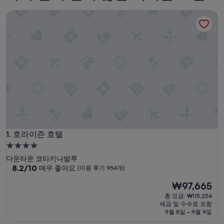
호라이즌 호텔
호라이즌 호텔
1. 호라이즌 호텔
4.0
성
다운타운 코타키나발루
급
10
8.2/10
매우 좋아요
(이용 후기 954개)
점
숙
현
₩97,665
만
박
재
점
총 요금: ₩115,254
시
요
중
세금 및 수수료 포함
설
금
8.2
9월 8일 ~ 9월 9일
₩97,665
점,