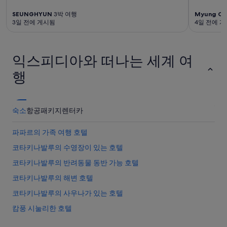
으
며,
SEUNGHYUN
3박 여행
Myung Oc
추
3일 전에 게시됨
4일 전에 
가
약
관
이
익스피디아와 떠나는 세계 여
적
행
용
될
수
있
숙소
항공
패키지
렌터카
습
니
다.
파파르의 가족 여행 호텔
코타키나발루의 수영장이 있는 호텔
코타키나발루의 반려동물 동반 가능 호텔
코타키나발루의 해변 호텔
코타키나발루의 사우나가 있는 호텔
캄풍 시눌리한 호텔
코타키나발루의 전자레인지 구비 호텔