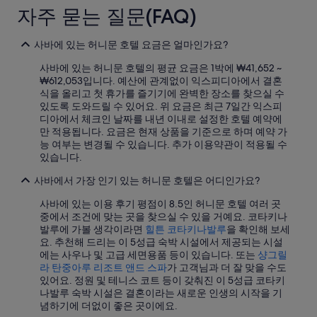
자주 묻는 질문(FAQ)
코타키나발루의 빌라
코타키나발루의 저렴한 호텔
사바에 있는 허니문 호텔 요금은 얼마인가요?
코타키나발루의 주차 가능 호텔
사바에 있는 허니문 호텔의 평균 요금은 1박에 ₩41,652 ~
반다란 버자야의 Independent 호텔
₩612,053입니다. 예산에 관계없이 익스피디아에서 결혼
식을 올리고 첫 휴가를 즐기기에 완벽한 장소를 찾으실 수
코타키나발루의 게스트하우스
있도록 도와드릴 수 있어요. 위 요금은 최근 7일간 익스피
디아에서 체크인 날짜를 내년 이내로 설정한 호텔 예약에
코타키나발루의 바닷가 호텔
만 적용됩니다. 요금은 현재 상품을 기준으로 하며 예약 가
코타키나발루의 카지노 호텔
능 여부는 변경될 수 있습니다. 추가 이용약관이 적용될 수
있습니다.
코타키나발루의 간이 주방이 있는 호텔
사바에서 가장 인기 있는 허니문 호텔은 어디인가요?
코타키나발루의 온천 호텔
사바에 있는 이용 후기 평점이 8.5인 허니문 호텔 여러 곳
마누칸 섬 호텔
중에서 조건에 맞는 곳을 찾으실 수 있을 거예요. 코타키나
코타키나발루의 Shangri-La Hotels and Resorts
발루에 가볼 생각이라면
힐튼 코타키나발루
을 확인해 보세
요. 추천해 드리는 이 5성급 숙박 시설에서 제공되는 시설
코타키나발루의 발코니가 있는 호텔
에는 사우나 및 고급 세면용품 등이 있습니다. 또는
샹그릴
라 탄중아루 리조트 앤드 스파
가 고객님과 더 잘 맞을 수도
브루나이의 3성급 호텔
있어요. 정원 및 테니스 코트 등이 갖춰진 이 5성급 코타키
타와우의 아침 식사 제공 호텔
나발루 숙박 시설은 결혼이라는 새로운 인생의 시작을 기
념하기에 더없이 좋은 곳이에요.
케닌가우의 5성급 호텔