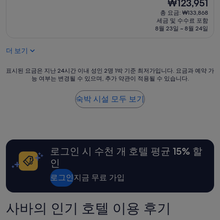
설
현
₩123,951
7.8
그
만
재
점,
총 요금: ₩133,868
런
에
요
좋
세금 및 수수료 포함
지
다
금
아
8월 23일 ~ 8월 24일
좀
시
₩123,951
요,
큰
왔
(이
도
더 보기
는
용
마
데
후
뱀
정
표
표시된 요금은 지난 24시간 이내 성인 2명 1박 기준 최저가입니다. 요금과 예약 가
기
…
능 여부는 변경될 수 있으며, 추가 약관이 적용될 수 있습니다.
말
시
788
을
너
된
개)
봤
무
요
숙박 시설 모두 보기
고
나
금
같
퇴
은
이
보
지
.
한
난
.
써
24
수
로그인 시 수천 개 호텔 평균 15% 할
비
시
영
스
간
인
함
나
이
너
시
내
로그인
지금 무료 가입
무
설
성
컬
들
인
쳐
”
2
사바의 인기 호텔 이용 후기
쇼
명
크