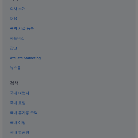
코타키나발루의 비즈니스 호텔
회사 소개
마누칸 섬의 Independent 호텔
채용
코타키나발루의 골프 호텔
숙박 시설 등록
키나루트의 가족 여행 호텔
파트너십
푸타탄의 비즈니스 호텔
광고
키나루트의 Independent 호텔
Affiliate Marketing
푸삿 반다르의 바닷가 호텔
뉴스룸
푸삿 반다르의 발코니가 있는 호텔
코타키나발루의 리조트
검색
파파르의 스파가 있는 리조트 및 호텔
국내 여행지
국내 호텔
국내 휴가용 주택
국내 여행
국내 항공권