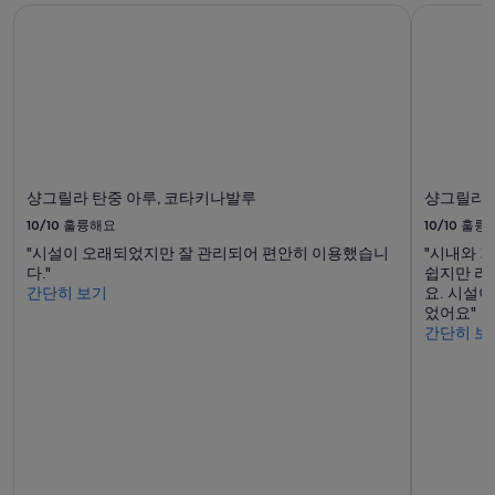
1
”
샹그릴라 탄중 아루, 코타키나발루
샹그릴라 
박
기
준
최
저
가
입
니
다.
샹그릴라 탄중 아루, 코타키나발루
샹그릴라 
요
금
10/10
훌륭해요
10/10
훌륭
과
"시설이 오래되었지만 잘 관리되어 편안히 이용했습니
"시내와 
예
다."
쉽지만 리
약
간단히 보기
요. 시설
가
었어요"
능
간단히 보
여
부
는
변
경
될
수
있